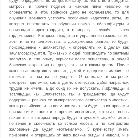
будут определены по их достоинству. Шляхетство в солдаты,
матросы и прочие подлые и нижние чины неволею не
определять; а чтоб воинское дело не ослабевало, то для
обучения военного устроить особливые кадетские роты, из
которых определять по обучении прямо в обер-офицеры и
производить чрез гвардию, а в морскую службу — чрез
гардемаринов. Которые находятся в управлении гражданском,
хотя и не из шляхетства, а дослужились рангов, те будут
присоединены к шляхетству, и определять их к делам как
заблагорассудится. Приказных людей производить по знатным
заслугам и «по опыту верности всего общества», а людей
боярских и крестьян не допускать ни к каким делам. После
казненных смертию у жен их, детей и сродников имения не
отнимать и тем их не укорять. О солдатах и матросах
смотреть прилежно, как о детях отечества, дабы напрасных
трудов не имели, а до обид их не допускать. Лифляндцы и
эстляндцы, как шляхетство, так и гражданство, да будут
содержаны равною ее императорского величества милостию,
как и российские, и во всем поступаться будет по их правам и
привилегиям; также и к прочим иноземцам, которые теперь
находятся и которые впредь будут в русской службе, иметь
почтение и склонность ко всякой любви, и по контрактам
жалованье да будет неотъемлемо. К купечеству иметь
призрение и отвращать от него всякие обиды и неволи, и в