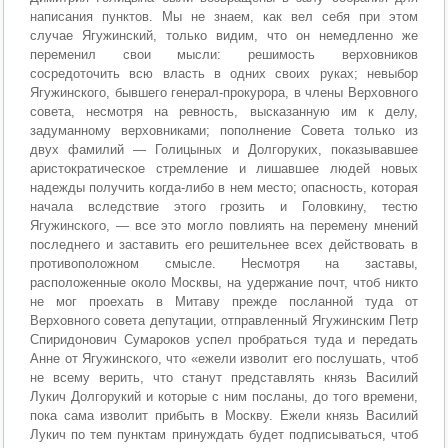
написания пунктов. Мы не знаем, как вел себя при этом
случае Ягужинский, только видим, что он немедленно же
переменил свои мысли: решимость верховников
сосредоточить всю власть в одних своих руках; невыбор
Ягужинского, бывшего генерал-прокурора, в члены Верховного
совета, несмотря на ревность, высказанную им к делу,
задуманному верховниками; пополнение Совета только из
двух фамилий — Голицыных и Долгоруких, показывавшее
аристократическое стремление и лишавшее людей новых
надежды получить когда-либо в нем место; опасность, которая
начала вследствие этого грозить и Головкину, тестю
Ягужинского, — все это могло повлиять на перемену мнений
последнего и заставить его решительнее всех действовать в
противоположном смысле. Несмотря на заставы,
расположенные около Москвы, на удержание почт, чтоб никто
не мог проехать в Митаву прежде посланной туда от
Верховного совета депутации, отправленный Ягужинским Петр
Спиридонович Сумароков успел пробраться туда и передать
Анне от Ягужинского, что «ежели изволит его послушать, чтоб
не всему верить, что станут представлять князь Василий
Лукич Долгорукий и которые с ним посланы, до того времени,
пока сама изволит прибыть в Москву. Ежели князь Василий
Лукич по тем пунктам принуждать будет подписываться, чтоб