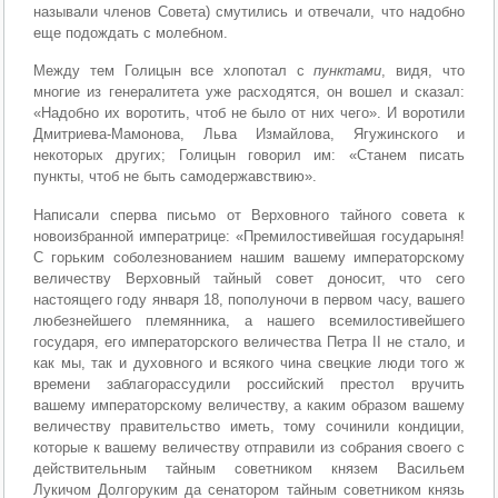
называли членов Совета) смутились и отвечали, что надобно
еще подождать с молебном.
Между тем Голицын все хлопотал с
пунктами
, видя, что
многие из генералитета уже расходятся, он вошел и сказал:
«Надобно их воротить, чтоб не было от них чего». И воротили
Дмитриева-Мамонова, Льва Измайлова, Ягужинского и
некоторых других; Голицын говорил им: «Станем писать
пункты, чтоб не быть самодержавствию».
Написали сперва письмо от Верховного тайного совета к
новоизбранной императрице: «Премилостивейшая государыня!
С горьким соболезнованием нашим вашему императорскому
величеству Верховный тайный совет доносит, что сего
настоящего году января 18, пополуночи в первом часу, вашего
любезнейшего племянника, а нашего всемилостивейшего
государя, его императорского величества Петра II не стало, и
как мы, так и духовного и всякого чина свецкие люди того ж
времени заблагорассудили российский престол вручить
вашему императорскому величеству, а каким образом вашему
величеству правительство иметь, тому сочинили кондиции,
которые к вашему величеству отправили из собрания своего с
действительным тайным советником князем Васильем
Лукичом Долгоруким да сенатором тайным советником князь