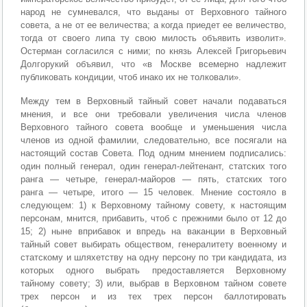
народ не сумневался, что выданы от Верховного тайного
совета, а не от ее величества; а когда приедет ее величество,
тогда от своего липа ту свою милость объявить изволит».
Остерман согласился с ними; по князь Алексей Григорьевич
Долгорукий объявил, что «в Москве всемерно надлежит
публиковать кондиции, чтоб инако их не толковали».
Между тем в Верховный тайный совет начали подаваться
мнения, и все они требовали увеличения числа членов
Верховного тайного совета вообще и уменьшения числа
членов из одной фамилии, следовательно, все посягали на
настоящий состав Совета. Под одним мнением подписались:
один полный генерал, один генерал-лейтенант, статских того
ранга — четыре, генерал-майоров — пять, статских того
ранга — четыре, итого — 15 человек. Мнение состояло в
следующем: 1) к Верховному тайному совету, к настоящим
персонам, мнится, прибавить, чтоб с прежними было от 12 до
15; 2) ныне вприбавок и впредь на ваканции в Верховный
тайный совет выбирать обществом, генералитету военному и
статскому и шляхетству на одну персону по три кандидата, из
которых одного выбрать предоставляется Верховному
тайному совету; 3) или, выбрав в Верховном тайном совете
трех персон и из тех трех персон баллотировать