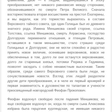
фамилиям, двое — к людям, выдвинувшимся в эпоху
преобразования; нет никакого равновесия между сторонами,
обозначившимися по смерти Петра Великого. Сначала
восторжествовала вторая восшествием на престол Екатерины,
и мы видели, как это торжество выразилось в составе
Верховного тайного совета, где один Голицын был из древнего
знатного рода. Измена Меншикова своей стороне, ссылка
Толстова, ссылка Меншикова, смерть Апраксина, господство
Долгоруких переменили отношения, и птенцам Петровым,
оставшимся в таком меньшинстве, стало страшно среди
Голицыных и Долгоруких; они не могли спокойно и радостно
принять новое величие, осенившее верховников, вовсе не
обеспеченных в том, долго ли они останутся верховниками,
долго ли старинные князья, потомки Рюрика и Гедимина,
позволят заседать с собою ненавистным выскочкам. Таким
образом, среди самого Верховного совета были люди, не
сочувствовавшие новости. Взгляд этих людей разделяли
другие дети преобразования, и в челе их первый архиерей и
первая знаменитость в духовенстве по талантам и учености
преосвященный новгородский Феофан Прокопович.
Феофан вздохнул свободно после падения Меншикова; но
еще свободнее вздохнул он, когда по смерти сына Алексеева
избрана была герцогиня курляндская, не имевшая никакого