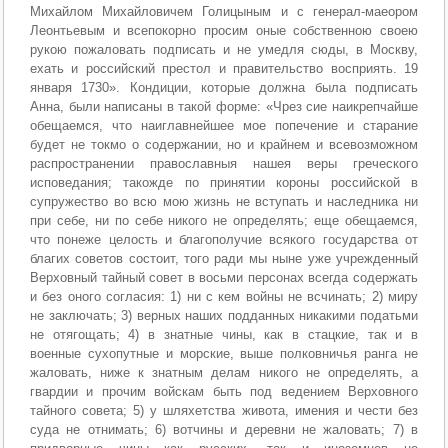
Михайлом Михайловичем Голицыным и с генерал-маеором
Леонтьевым и всепокорно просим оные собственною своею
рукою пожаловать подписать и не умедля сюды, в Москву,
ехать и российский престол и правительство восприять. 19
января 1730». Кондиции, которые должна была подписать
Анна, были написаны в такой форме: «Чрез сие наикрепчайше
обещаемся, что наиглавнейшее мое попечение и старание
будет не токмо о содержании, но и крайнем и всевозможном
распространении православныя нашея веры греческого
исповедания; такожде по принятии короны российской в
супружество во всю мою жизнь не вступать и наследника ни
при себе, ни по себе никого не определять; еще обещаемся,
что понеже целость и благополучие всякого государства от
благих советов состоит, того ради мы ныне уже учрежденный
Верховный тайный совет в восьми персонах всегда содержать
и без оного согласия: 1) ни с кем войны не всчинать; 2) миру
не заключать; 3) верных наших подданных никакими податьми
не отягощать; 4) в знатные чины, как в стацкие, так и в
военные сухопутные и морские, выше полковничья ранга не
жаловать, ниже к знатным делам никого не определять, а
гвардии и прочим войскам быть под ведением Верховного
тайного совета; 5) у шляхетства живота, имения и чести без
суда не отнимать; 6) вотчины и деревни не жаловать; 7) в