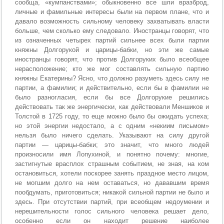
сообща, «кумпанствами»; обыкновенно все шли вразброд,
личные и фамильные интересы были на первом плане, что и
давало возможность сильному человеку захватывать власти
больше, чем сколько ему следовало. Иностранцы говорят, что
из означенных четырех партий сильнее всех были партии
княжны Долгорукой и царицы-бабки, но эти же самые
иностранцы говорят, что против Долгоруких было всеобщее
нерасположение; кто же мог составлять сильную партию
княжны Екатерины? Ясно, что должно разуметь здесь силу не
партии, а фамилии; и действительно, если бы в фамилии не
было разногласия, если бы все Долгорукие решились
действовать так же энергически, как действовали Меншиков и
Толстой в 1725 году, то еще можно было бы ожидать успеха;
но этой энергии недостало, а с одним «некиим письмом»
нельзя было ничего сделать. Указывают на силу другой
партии — царицы-бабки; это значит, что много людей
произносили имя Лопухиной, и понятно почему: многие,
застигнутые врасплох страшным событием, не зная, на ком
остановиться, хотели поскорее занять праздное место лицом,
не могшим долго на нем оставаться, но дававшим время
пообдумать, приготовиться; никакой сильной партии не было и
здесь. При отсутствии партий, при всеобщем недоумении и
нерешительности голос сильного человека решает дело,
особенно если он находит решение наиболее