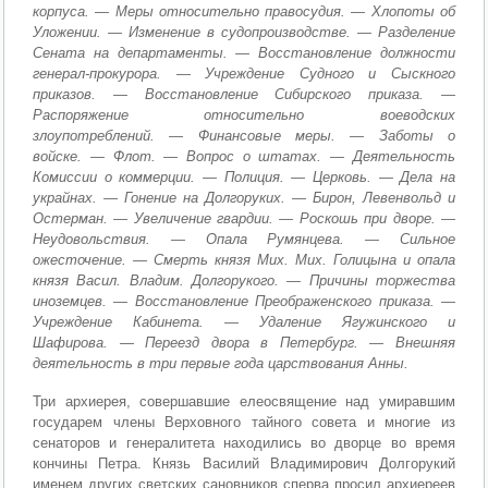
корпуса. — Меры относительно правосудия. — Хлопоты об
Уложении. — Изменение в судопроизводстве. — Разделение
Сената на департаменты. — Восстановление должности
генерал-прокурора. — Учреждение Судного и Сыскного
приказов. — Восстановление Сибирского приказа. —
Распоряжение относительно воеводских
злоупотреблений. — Финансовые меры. — Заботы о
войске. — Флот. — Вопрос о штатах. — Деятельность
Комиссии о коммерции. — Полиция. — Церковь. — Дела на
украйнах. — Гонение на Долгоруких. — Бирон, Левенвольд и
Остерман. — Увеличение гвардии. — Роскошь при дворе. —
Неудовольствия. — Опала Румянцева. — Сильное
ожесточение. — Смерть князя Мих. Мих. Голицына и опала
князя Васил. Владим. Долгорукого. — Причины торжества
иноземцев. — Восстановление Преображенского приказа. —
Учреждение Кабинета. — Удаление Ягужинского и
Шафирова. — Переезд двора в Петербург. — Внешняя
деятельность в три первые года царствования Анны.
Три архиерея, совершавшие елеосвящение над умиравшим
государем члены Верховного тайного совета и многие из
сенаторов и генералитета находились во дворце во время
кончины Петра. Князь Василий Владимирович Долгорукий
именем других светских сановников сперва просил архиереев