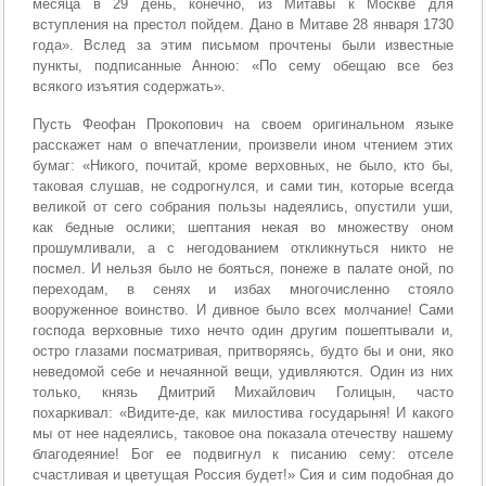
месяца в 29 день, конечно, из Митавы к Москве для
вступления на престол пойдем. Дано в Митаве 28 января 1730
года». Вслед за этим письмом прочтены были известные
пункты, подписанные Анною: «По сему обещаю все без
всякого изъятия содержать».
Пусть Феофан Прокопович на своем оригинальном языке
расскажет нам о впечатлении, произвели ином чтением этих
бумаг: «Никого, почитай, кроме верховных, не было, кто бы,
таковая слушав, не содрогнулся, и сами тин, которые всегда
великой от сего собрания пользы надеялись, опустили уши,
как бедные ослики; шептания некая во множеству оном
прошумливали, а с негодованием откликнуться никто не
посмел. И нельзя было не бояться, понеже в палате оной, по
переходам, в сенях и избах многочисленно стояло
вооруженное воинство. И дивное было всех молчание! Сами
господа верховные тихо нечто один другим пошептывали и,
остро глазами посматривая, притворяясь, будто бы и они, яко
неведомой себе и нечаянной вещи, удивляются. Один из них
только, князь Дмитрий Михайлович Голицын, часто
похаркивал: «Видите-де, как милостива государыня! И какого
мы от нее надеялись, таковое она показала отечеству нашему
благодеяние! Бог ее подвигнул к писанию сему: отселе
счастливая и цветущая Россия будет!» Сия и сим подобная до