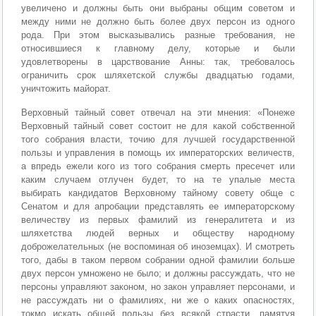
увеличено и должны быть они выбраны общим советом и
между ними не должно быть более двух персон из одного
рода. При этом высказывались разные требования, не
относившиеся к главному делу, которые и были
удовлетворены в царствование Анны: так, требовалось
ограничить срок шляхетской службы двадцатью годами,
уничтожить майорат.
Верховный тайный совет отвечал на эти мнения: «Понеже
Верховный тайный совет состоит не для какой собственной
того собрания власти, точию для лучшей государственной
пользы и управления в помощь их императорских величеств,
а впредь ежели кого из того собрания смерть пресечет или
каким случаем отлучен будет, то на те упалые места
выбирать кандидатов Верховному тайному совету обще с
Сенатом и для апробации представлять ее императорскому
величеству из первых фамилий из генералитета и из
шляхетства людей верных и обществу народному
доброжелательных (не воспоминая об иноземцах). И смотреть
того, дабы в таком первом собрании одной фамилии больше
двух персон умножено не было; и должны рассуждать, что не
персоны управляют законом, но закон управляет персонами, и
не рассуждать ни о фамилиях, ни же о каких опасностях,
токмо искать общей пользы без всякой страсти, памятуя