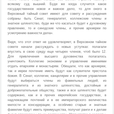
всякому суд вышний. Буде же когда случится какое
государственное новое и важное дело, то для оного в
Верховный тайный совет имеют для совету и рассуждения
собраны быть Сенат, генералитет, коллежские члены и
знатное шляхетство, буде же что касаться будет к духовному
правлению, то и синодские члены, и прочие архиереи по
усмотрению важности дела».
Видя, что этот ответ не удовлетворяет, в Верховном тайном
совете начали рассуждать о новых уступках: полагали
впустить в свою среду еще четырех членов, чтоб было 12.
Для привлечения высшего духовенства полагалось
уничтожить Коллегию экономии и управление имениями
отдать епархиям и монастырям. Обещали, что как архиереи,
так и иереи почтение иметь будут как служители престола
божия. В Сенат, коллегии, канцелярии и в прочие управления
будут выбираться члены из фамильных людей, из
генералитета и из знатного шляхетства, достойные и
доброжелательные обществу, также и все шляхетство будет
содержано, как и в прочих европейских государствах, в
надлежащем почтений и в ее императорского величества
милости и консидерации, а особливо старые и знатные
фамилии будут иметь преимущества, получат ранги и к делам