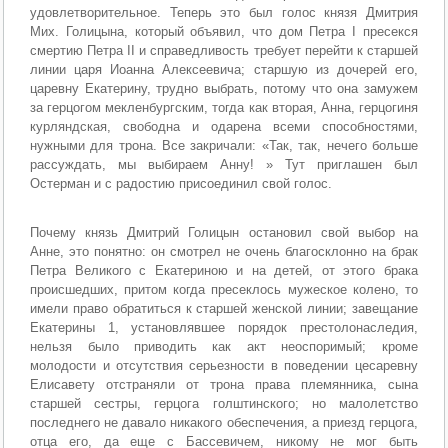
удовлетворительное. Теперь это был голос князя Дмитрия
Мих. Голицына, который объявил, что дом Петра I пресекся
смертию Петра II и справедливость требует перейти к старшей
линии царя Иоанна Алексеевича; старшую из дочерей его,
царевну Екатерину, трудно выбрать, потому что она замужем
за герцогом мекленбургским, тогда как вторая, Анна, герцогиня
курляндская, свободна и одарена всеми способностями,
нужными для трона. Все закричали: «Так, так, нечего больше
рассуждать, мы выбираем Анну! » Тут приглашен был
Остерман и с радостию присоединил свой голос.
Почему князь Дмитрий Голицын остановил свой выбор на
Анне, это понятно: он смотрел не очень благосклонно на брак
Петра Великого с Екатериною и на детей, от этого брака
происшедших, притом когда пресеклось мужеское колено, то
имели право обратиться к старшей женской линии; завещание
Екатерины 1, установлявшее порядок престолонаследия,
нельзя было приводить как акт неоспоримый; кроме
молодости и отсутствия серьезности в поведении цесаревну
Елисавету отстраняли от трона права племянника, сына
старшей сестры, герцога голштинского; но малолетство
последнего не давало никакого обеспечения, а приезд герцога,
отца его, да еще с Бассевичем, никому не мог быть