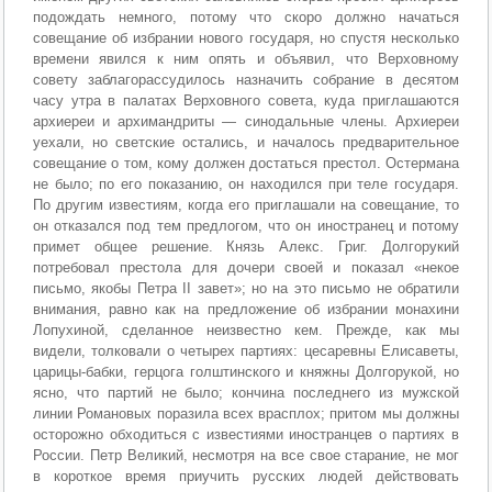
подождать немного, потому что скоро должно начаться
совещание об избрании нового государя, но спустя несколько
времени явился к ним опять и объявил, что Верховному
совету заблагорассудилось назначить собрание в десятом
часу утра в палатах Верховного совета, куда приглашаются
архиереи и архимандриты — синодальные члены. Архиереи
уехали, но светские остались, и началось предварительное
совещание о том, кому должен достаться престол. Остермана
не было; по его показанию, он находился при теле государя.
По другим известиям, когда его приглашали на совещание, то
он отказался под тем предлогом, что он иностранец и потому
примет общее решение. Князь Алекс. Григ. Долгорукий
потребовал престола для дочери своей и показал «некое
письмо, якобы Петра II завет»; но на это письмо не обратили
внимания, равно как на предложение об избрании монахини
Лопухиной, сделанное неизвестно кем. Прежде, как мы
видели, толковали о четырех партиях: цесаревны Елисаветы,
царицы-бабки, герцога голштинского и княжны Долгорукой, но
ясно, что партий не было; кончина последнего из мужской
линии Романовых поразила всех врасплох; притом мы должны
осторожно обходиться с известиями иностранцев о партиях в
России. Петр Великий, несмотря на все свое старание, не мог
в короткое время приучить русских людей действовать