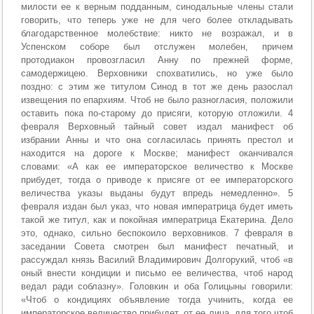
милости ее к верным подданным, синодальные члены стали
говорить, что теперь уже не для чего более откладывать
благодарственное молебствие: никто не возражал, и в
Успенском соборе был отслужен молебен, причем
протодиакон провозгласил Анну по прежней форме,
самодержицею. Верховники спохватились, но уже было
поздно: с этим же титулом Синод в тот же день разослал
извещения по епархиям. Чтоб не было разногласия, положили
оставить пока по-старому до присяги, которую отложили. 4
февраля Верховный тайный совет издал манифест об
избрании Анны и что она согласилась принять престол и
находится на дороге к Москве; манифест оканчивался
словами: «А как ее императорское величество к Москве
прибудет, тогда о приводе к присяге от ее императорского
величества указы выданы будут впредь немедленно». 5
февраля издан был указ, что новая императрица будет иметь
такой же титул, как и покойная императрица Екатерина. Дело
это, однако, сильно беспокоило верховников. 7 февраля в
заседании Совета смотрен был манифест печатный, и
рассуждал князь Василий Владимирович Долгорукий, чтоб «в
оный внести кондиции и письмо ее величества, чтоб народ
ведал ради соблазну». Головкин и оба Голицыны говорили:
«Чтоб о кондициях объявление тогда учинить, когда ее
императорское величество прибудет, от ее лица, для того чтоб