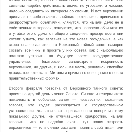
сильным надобно действовать иначе, не угрозами, а ласкою,
надобно соединить их интересы со своими. И вот верховники
призывают к себе значительнейших противников, принимают с
распростертыми объятиями, клянутся, что начали дело не в
собственных интересах, жалуются, что напрасно обвиняют их
в утайке этого дела от общего сведения: прежде всего они
хотели узнать, как взглянет на это новая государыня, а как
скоро она согласится, то Верховный тайный совет намерен
созвать все чины и просить у них совета, как с наибольшею
пользою устроить на будущее время государственное
управление. Некоторые заподозрили искренность
верховников, но другие, и большая часть, решились спокойно
дожидаться ответа из Митавы и призыва к совещанию о новых
правительственных формах.
Второго февраля повестка от Верховного тайного совета:
просят на другой день членов Сената, Синода и генералитета
пожаловать в собрание, зачем — неизвестно; посланные
говорят, что будет рассуждаться о государственном
установлении. Большая часть приглашенных поверили этому
показанию; другие, не отличавшиеся храбростию, начали
говорить, что не надобно ехать: тут новая хитрость
верховников — или силою заставят принять свой план, или