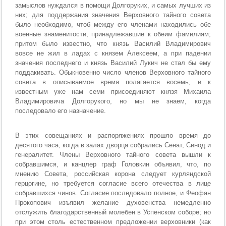
замыслов нуждался в помощи Долгоруких, и самых лучших из
них; для поддержания значения Верховного тайного совета
было необходимо, чтоб между его членами находились обе
военные знаменитости, принадлежавшие к обеим фамилиям;
притом было известно, что князь Василий Владимирович
вовсе не жил в ладах с князем Алексеем, а при падении
значения последнего и князь Василий Лукич не стал бы ему
поддакивать. Обыкновенно число членов Верховного тайного
совета в описываемое время полагается восемь, и к
известным уже нам семи присоединяют князя Михаила
Владимировича Долгорукого, но мы не знаем, когда
последовало его назначение.
В этих совещаниях и распоряжениях прошло время до
десятого часа, когда в залах дворца собрались Сенат, Синод и
генералитет. Члены Верховного тайного совета вышли к
собравшимся, и канцлер граф Головкин объявил, что, по
мнению Совета, российская корона следует курляндской
герцогине, но требуется согласие всего отечества в лице
собравшихся чинов. Согласие последовало полное, и Феофан
Прокопович изъявил желание духовенства немедленно
отслужить благодарственный молебен в Успенском соборе; но
при этом столь естественном предложении верховники (как