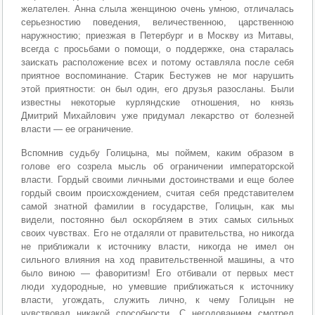
желателен. Анна слыла женщиною очень умною, отличалась
серьезностию поведения, величественною, царственною
наружностию; приезжая в Петербург и в Москву из Митавы,
всегда с просьбами о помощи, о поддержке, она старалась
заискать расположение всех и потому оставляла после себя
приятное воспоминание. Старик Бестужев не мог нарушить
этой приятности: он был один, его друзья разосланы. Были
известны некоторые курляндские отношения, но князь
Дмитрий Михайлович уже придумал лекарство от болезней
власти — ее ограничение.
Вспомнив судьбу Голицына, мы поймем, каким образом в
голове его созрела мысль об ограничении императорской
власти. Гордый своими личными достоинствами и еще более
гордый своим происхождением, считая себя представителем
самой знатной фамилии в государстве, Голицын, как мы
видели, постоянно был оскорбляем в этих самых сильных
своих чувствах. Его не отдаляли от правительства, но никогда
не приближали к источнику власти, никогда не имел он
сильного влияния на ход правительственной машины, а что
было виною — фаворитизм! Его отбивали от первых мест
люди худородные, но умевшие приближаться к источнику
власти, угождать, служить лично, к чему Голицын не
чувствовал никакой способности. С негодованием смотрел