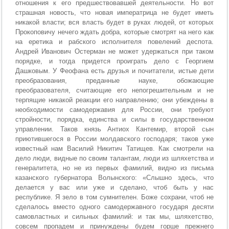
отношения к его предшествовавшей деятельности. Но вот
страшная новость, что новая императрица не будет иметь
никакой власти; вся власть будет в руках людей, от которых
Прокоповичу нечего ждать добра, которые смотрят на него как
на еретика и рабского исполнителя повелений деспота.
Андрей Иванович Остерман не может удержаться при таком
порядке, и тогда придется проиграть дело с Георгием
Дашковым. У Феофана есть друзья и почитатели, истые дети
преобразования, преданные науке, обожающие
преобразователя, считающие его непогрешительным и не
терпящие никакой реакции его направлению; они убеждены в
необходимости самодержавия для России, они требуют
стройности, порядка, единства и силы в государственном
управлении. Таков князь Антиох Кантемир, второй сын
приютившегося в России молдавского господаря; таков уже
известный нам Василий Никитич Татищев. Как смотрели на
дело люди, видные по своим талантам, люди из шляхетства и
генералитета, но не из первых фамилий, видно из письма
казанского губернатора Волынского: «Слышно здесь, что
делается у вас или уже и сделано, чтоб быть у нас
республике. Я зело в том сумнителен. Боже сохрани, чтоб не
сделалось вместо одного самодержавного государя десяти
самовластных и сильных фамилий: и так мы, шляхетство,
совсем пропадем и принуждены будем горше прежнего