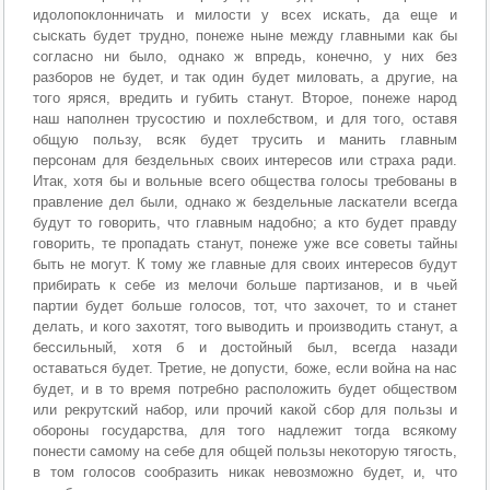
идолопоклонничать и милости у всех искать, да еще и
сыскать будет трудно, понеже ныне между главными как бы
согласно ни было, однако ж впредь, конечно, у них без
разборов не будет, и так один будет миловать, а другие, на
того яряся, вредить и губить станут. Второе, понеже народ
наш наполнен трусостию и похлебством, и для того, оставя
общую пользу, всяк будет трусить и манить главным
персонам для бездельных своих интересов или страха ради.
Итак, хотя бы и вольные всего общества голосы требованы в
правление дел были, однако ж бездельные ласкатели всегда
будут то говорить, что главным надобно; а кто будет правду
говорить, те пропадать станут, понеже уже все советы тайны
быть не могут. К тому же главные для своих интересов будут
прибирать к себе из мелочи больше партизанов, и в чьей
партии будет больше голосов, тот, что захочет, то и станет
делать, и кого захотят, того выводить и производить станут, а
бессильный, хотя б и достойный был, всегда назади
оставаться будет. Третие, не допусти, боже, если война на нас
будет, и в то время потребно расположить будет обществом
или рекрутский набор, или прочий какой сбор для пользы и
обороны государства, для того надлежит тогда всякому
понести самому на себе для общей пользы некоторую тягость,
в том голосов сообразить никак невозможно будет, и, что