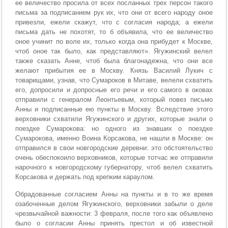
ее величество просила от всех посланных трех персон такого
письма за подписанием рук их, что они от всего народу оное
привезли, ежели скажут, что с согласия народа; а ежели
письма дать не похотят, то б объявила, что ее величество
оное учинит по воле их, только когда она прибудет к Москве,
чтоб оное так было, как представляют». Ягужинский велел
также сказать Анне, чтоб была благонадежна, что они все
желают прибытия ее в Москву. Князь Василий Лукич с
товарищами, узнав, что Сумароков в Митаве, велели схватить
его, допросили и допросные его речи и его самого в оковах
отправили с генералом Леонтьевым, который повез письмо
Анны и подписанные ею пункты в Москву. Вследствие этого
верховники схватили Ягужинского и других, которые знали о
поездке Сумарокова: но одного из знавших о поездке
Сумарокова, именно Воина Корсакова, не нашли в Москве: он
отправился в свои новгородские деревни: это обстоятельство
очень обеспокоило верховников, которые тотчас же отправили
нарочного к новгородскому губернатору, чтоб велел схватить
Корсакова и держать под крепким караулом.
Обрадованные согласием Анны на пункты и в то же время
озабоченные делом Ягужинского, верховники забыли о деле
чрезвычайной важности: 3 февраля, после того как объявлено
было о согласии Анны принять престол и об известной