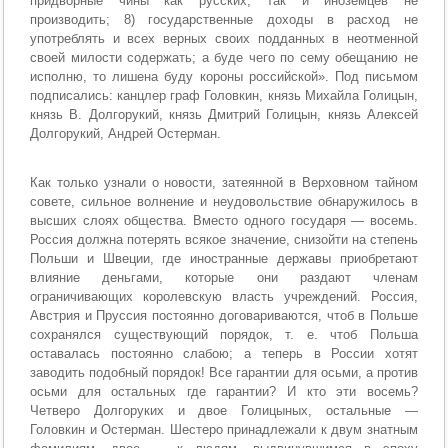
придворные чины как русских, так и иноземцев не
производить; 8) государственные доходы в расход не
употреблять и всех верных своих подданных в неотменной
своей милости содержать; а буде чего по сему обещанию не
исполню, то лишена буду короны российской». Под письмом
подписались: канцлер граф Головкин, князь Михайла Голицын,
князь В. Долгорукий, князь Дмитрий Голицын, князь Алексей
Долгорукий, Андрей Остерман.
Как только узнали о новости, затеянной в Верховном тайном
совете, сильное волнение и неудовольствие обнаружилось в
высших слоях общества. Вместо одного государя — восемь.
Россия должна потерять всякое значение, снизойти на степень
Польши и Швеции, где иностранные державы приобретают
влияние деньгами, которые они раздают членам
ограничивающих королевскую власть учреждений. Россия,
Австрия и Пруссия постоянно договариваются, чтоб в Польше
сохранялся существующий порядок, т. е. чтоб Польша
оставалась постоянно слабою; а теперь в России хотят
заводить подобный порядок! Все гарантии для осьми, а против
осьми для остальных где гарантии? И кто эти восемь?
Четверо Долгоруких и двое Голицыных, остальные —
Головкин и Остерман. Шестеро принадлежали к двум знатным