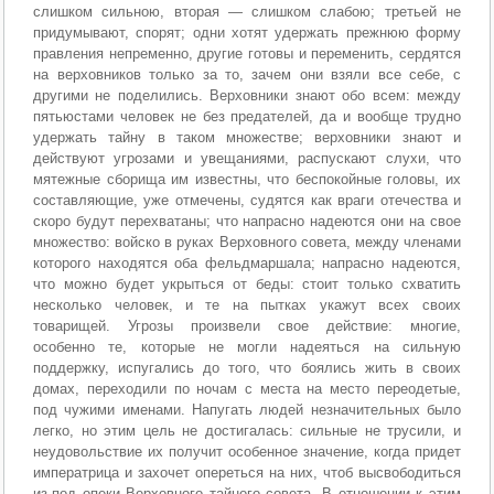
слишком сильною, вторая — слишком слабою; третьей не
придумывают, спорят; одни хотят удержать прежнюю форму
правления непременно, другие готовы и переменить, сердятся
на верховников только за то, зачем они взяли все себе, с
другими не поделились. Верховники знают обо всем: между
пятьюстами человек не без предателей, да и вообще трудно
удержать тайну в таком множестве; верховники знают и
действуют угрозами и увещаниями, распускают слухи, что
мятежные сборища им известны, что беспокойные головы, их
составляющие, уже отмечены, судятся как враги отечества и
скоро будут перехватаны; что напрасно надеются они на свое
множество: войско в руках Верховного совета, между членами
которого находятся оба фельдмаршала; напрасно надеются,
что можно будет укрыться от беды: стоит только схватить
несколько человек, и те на пытках укажут всех своих
товарищей. Угрозы произвели свое действие: многие,
особенно те, которые не могли надеяться на сильную
поддержку, испугались до того, что боялись жить в своих
домах, переходили по ночам с места на место переодетые,
под чужими именами. Напугать людей незначительных было
легко, но этим цель не достигалась: сильные не трусили, и
неудовольствие их получит особенное значение, когда придет
императрица и захочет опереться на них, чтоб высвободиться
из-под опеки Верховного тайного совета. В отношении к этим