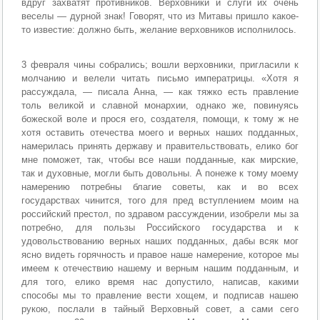
вдруг захватят противников. Верховники и слуги их очень
веселы — дурной знак! Говорят, что из Митавы пришло какое-
то известие: должно быть, желание верховников исполнилось.
3 февраля чины собрались; вошли верховники, пригласили к
молчанию и велели читать письмо императрицы. «Хотя я
рассуждала, — писала Анна, — как тяжко есть правление
толь великой и славной монархии, однако же, повинуясь
божеской воле и прося его, создателя, помощи, к тому ж не
хотя оставить отечества моего и верных наших подданных,
намерилась принять державу и правительствовать, елико бог
мне поможет, так, чтобы все наши подданные, как мирские,
так и духовные, могли быть довольны. А понеже к тому моему
намерению потребны благие советы, как и во всех
государствах чинится, того для пред вступлением моим на
российский престол, по здравом рассуждении, изобрели мы за
потребно, для пользы Российского государства и к
удовольствованию верных наших подданных, дабы всяк мог
ясно видеть горячность и правое наше намерение, которое мы
имеем к отечествию нашему и верным нашим подданным, и
для того, елико время нас допустило, написав, какими
способы мы то правление вести хощем, и подписав нашею
рукою, послали в тайный Верховный совет, а сами сего