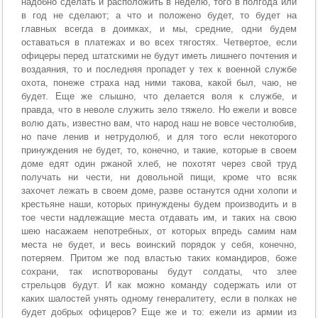
надобно сделать и расположить в неделю, того в полгода или
в год не сделают; а что и положено будет, то будет на
главных всегда в доимках, и мы, средние, одни будем
оставаться в платежах и во всех тягостях. Четвертое, если
офицеры перед штатскими не будут иметь лишнего почтения и
воздаяния, то и последняя пропадет у тех к военной службе
охота, понеже страха над ними такова, какой был, чаю, не
будет. Еще же слышно, что делается воля к службе, и
правда, что в неволе служить зело тяжело. Но ежели и вовсе
волю дать, известно вам, что народ наш не вовсе честолюбив,
но паче ленив и нетрудолюб, и для того если некоторого
принуждения не будет, то, конечно, и такие, которые в своем
доме едят один ржаной хлеб, не похотят через свой труд
получать ни чести, ни довольной пищи, кроме что всяк
захочет лежать в своем доме, разве останутся одни холопи и
крестьяне наши, которых принуждены будем производить и в
тое чести надлежащие места отдавать им, и таких на свою
шею насажаем непотребных, от которых впредь самим нам
места не будет, и весь воинский порядок у себя, конечно,
потеряем. Притом же под властью таких командиров, боже
сохрани, так испотворованы будут солдаты, что злее
стрельцов будут. И как можно команду содержать или от
каких шалостей унять одному генералитету, если в полках не
будет добрых офицеров? Еще же и то: ежели из армии из