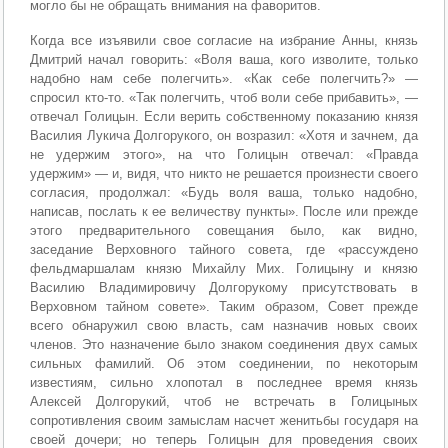
могло бы не обращать внимания на фаворитов.
Когда все изъявили свое согласие на избрание Анны, князь
Дмитрий начал говорить: «Воля ваша, кого изволите, только
надобно нам себе полегчить». «Как себе полегчить?» —
спросил кто-то. «Так полегчить, чтоб воли себе прибавить», —
отвечал Голицын. Если верить собственному показанию князя
Василия Лукича Долгорукого, он возразил: «Хотя и зачнем, да
не удержим этого», на что Голицын отвечал: «Правда
удержим» — и, видя, что никто не решается произнести своего
согласия, продолжал: «Будь воля ваша, только надобно,
написав, послать к ее величеству пункты». После или прежде
этого предварительного совещания было, как видно,
заседание Верховного тайного совета, где «рассуждено
фельдмаршалам князю Михайлу Мих. Голицыну и князю
Василию Владимировичу Долгорукому присутствовать в
Верховном тайном совете». Таким образом, Совет прежде
всего обнаружил свою власть, сам назначив новых своих
членов. Это назначение было знаком соединения двух самых
сильных фамилий. Об этом соединении, по некоторым
известиям, сильно хлопотал в последнее время князь
Алексей Долгорукий, чтоб не встречать в Голицыных
сопротивления своим замыслам насчет женитьбы государя на
своей дочери; но теперь Голицын для проведения своих