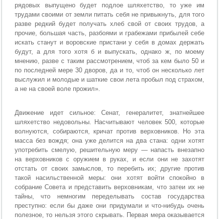
рядовых выпущено будет подлое шляхетство, то уже им
трудами своими от земли питать себя не привыкнуть, для того
разве редкий будет получать хлеб свой от своих трудов, а
прочие, большая часть, разбоями и грабежами прибылей себе
искать станут и воровские пристани у себя в домах держать
будут, а для того хотя б и выпускать, однако ж, по моему
мнению, разве с таким рассмотрением, чтоб за кем было 50 и
по последней мере 30 дворов, да и то, чтоб он несколько лет
выслужил и молодые и шаткие свои лета пробыл под страхом,
а не на своей воле прожил».
Движение идет сильное: Сенат, генералитет, знатнейшее
шляхетство недовольны. Насчитывают человек 500, которые
волнуются, собираются, кричат против верховников. Но эта
масса без вождя; она уже делится на два стана: одни хотят
употребить смелую, решительную меру — напасть внезапно
на верховников с оружием в руках, и если они не захотят
отстать от своих замыслов, то перебить их; другие против
такой насильственной меры: они хотят войти спокойно в
собрание Совета и представить верховникам, что затеи их не
тайны, что немногим переделывать состав государства
преступно: если бы даже они придумали и что-нибудь очень
полезное, то нельзя этого скрывать. Первая мера оказывается