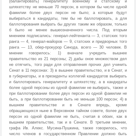
(балантировать) генералитету военному и статскому и
шляхетству не меньше 70 персон, в котором бы числе одной
фамилии более двух персон не было; а которые будут
выбираться в кандидаты, тем бы не баллотировать, а для
баллотирования выбрать бы других таким же образом, только
б было не менее вышеозначенного числa. Под вторым
мнением подписались: генерал-лейтенанта — 3, статских того
ранга — 4, генерал-майоров — 9, статских и придворных того
ранга — 13, обер-прокурор Синода, всего — 30 человек. В
мнении говорилось: 1) вначале учредить вышнее
правительство из 21 персоны; 2) дабы оное множеством дел
не отягчить, того ради для отправления прочих дел учинить
Сенат в 11 персонах: 3) в вышнее правительство, и в Сенат, и
в губернаторы, и в президенты коллегий кандидатов выбирать
и баллотировать генералитету и шляхетству, а в кандидаты
более одной персоны из одной фамилии не выбирать, также и
при баллотировании более двух персон из одной фамилии не
быть, а при баллотировании быть не меньше 100 персон; 4) в
вышнем правительстве и в Сенате впредь, кроме
обращающихся ныне в Верховном тайном совете, более двух
персон из одной фамилии не быть, считая в обоих, как в
вышнем правительстве, так и в Сенате. В третьем мнении,
графа Ив. Алекс. Мусина-Пушкина, также говорилось, что
число членов в государственном Правлении должно быть