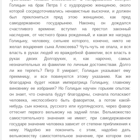
Голицын на брак Петра I с худородною женщиною, около
которой сосредоточивались ненавистные выскочки, и должен
был преклониться пред этою женщиною, как пред
самодержавною государынею. Наконец он дождался
счастливого времени: вступил на престол законный
наследник, от честного брака рожденный, и какая же награда
Голицыну, человеку, сильнее которого, конечно, никто не
желал воцарения сына Алексеева? Чуть-чуть не опала, и вся
власть в руках людей из враждебной фамилии, вся власть в
руках двоих Долгоруких, и, как нарочно, самых
незначительных из фамилии по личным достоинствам. Долго
ли же терпеть? Петр II умирает; Голицын указывает ему
преемницу, и все повинуются этому указанию. Как же
благодарна будет новая императрица Голицыну, главному
виновнику ее избрания? Но Голицын научен горьким опытом:
он знает, что сначала будут благодарны, сначала поласкают
человека, неспособного быть фаворитом, а потом какой-
нибудь сын конюха, русского или курляндского, через фавор
оттеснит первого вельможу на задний план. Вельможество
самостоятельного значения не имеет; при самодержавном
государе значение человека зависит от степени приближения к
нему. Надобно же покончить с этим, надобно дать
вельможеству самостоятельное значение, при котором оно