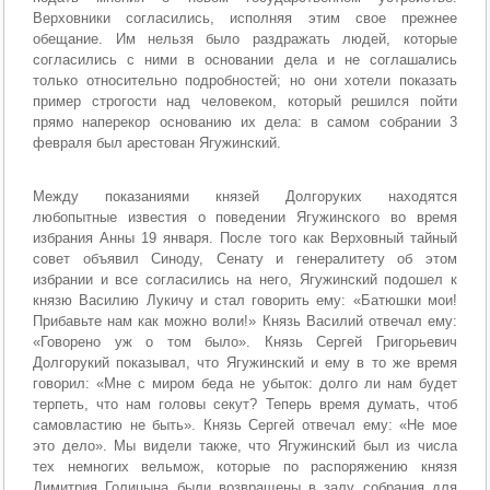
Верховники согласились, исполняя этим свое прежнее
обещание. Им нельзя было раздражать людей, которые
согласились с ними в основании дела и не соглашались
только относительно подробностей; но они хотели показать
пример строгости над человеком, который решился пойти
прямо наперекор основанию их дела: в самом собрании 3
февраля был арестован Ягужинский.
Между показаниями князей Долгоруких находятся
любопытные известия о поведении Ягужинского во время
избрания Анны 19 января. После того как Верховный тайный
совет объявил Синоду, Сенату и генералитету об этом
избрании и все согласились на него, Ягужинский подошел к
князю Василию Лукичу и стал говорить ему: «Батюшки мои!
Прибавьте нам как можно воли!» Князь Василий отвечал ему:
«Говорено уж о том было». Князь Сергей Григорьевич
Долгорукий показывал, что Ягужинский и ему в то же время
говорил: «Мне с миром беда не убыток: долго ли нам будет
терпеть, что нам головы секут? Теперь время думать, чтоб
самовластию не быть». Князь Сергей отвечал ему: «Не мое
это дело». Мы видели также, что Ягужинский был из числа
тех немногих вельмож, которые по распоряжению князя
Димитрия Голицына были возвращены в залу собрания для