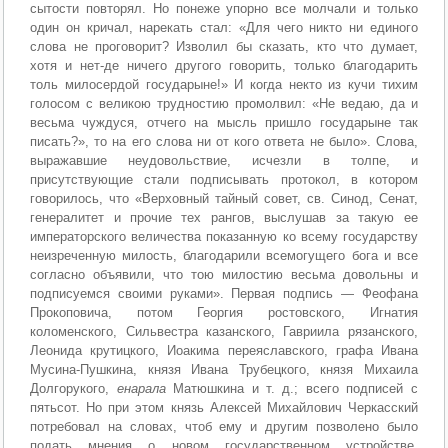
сытости повторял. Но понеже упорно все молчали и только
один он кричал, нарекать стал: «Для чего никто ни единого
слова не проговорит? Изволил бы сказать, кто что думает,
хотя и нет-де ничего другого говорить, только благодарить
толь милосердой государыне!» И когда некто из кучи тихим
голосом с великою трудностию промолвил: «Не ведаю, да и
весьма чуждуся, отчего на мысль пришло государыне так
писать?», то на его слова ни от кого ответа не было». Слова,
выражавшие неудовольствие, исчезли в толпе, и
присутствующие стали подписывать протокол, в котором
говорилось, что «Верховный тайный совет, св. Синод, Сенат,
генералитет и прочие тех рангов, выслушав за такую ее
императорского величества показанную ко всему государству
неизреченную милость, благодарили всемогущего бога и все
согласно объявили, что тою милостию весьма довольны и
подписуемся своими руками». Первая подпись — Феофана
Прокоповича, потом Георгия ростовского, Игнатия
коломенского, Сильвестра казанского, Гавриила рязанского,
Леонида крутицкого, Иоакима переяславского, графа Ивана
Мусина-Пушкина, князя Ивана Трубецкого, князя Михаила
Долгорукого,
енарала
Матюшкина и т. д.; всего подписей с
пятьсот. Но при этом князь Алексей Михайлович Черкасский
потребовал на словах, чтоб ему и другим позволено было
подать мнения о новом государственном устройстве.