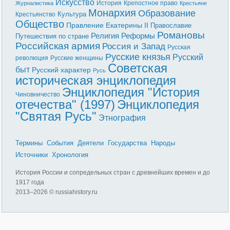
Искусство
История
Крепостное право
Журналистика
Крестьяне
Монархия
Образование
Культура
Крестьянство
Общество
Правление Екатерины II
Православие
Романовы
Реформы
Религия
Путешествия по стране
Российская армия
Россия и Запад
Русская
Русские князья
Русский
революция
Русские женщины
Советская
быт
Русский характер
Русь
историческая энциклопедия
Энциклопедия "История
Чиновничество
отечества" (1997)
Энциклопедия
"Святая Русь"
Этнография
Термины
События
Деятели
Государства
Народы
Источники
Хронология
История России и сопредельных стран с древнейших времен и до
1917 года
2013–
2026 © russiahistory.ru