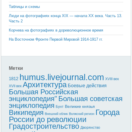
Таблицы и схемы
Люди на фотографиях конца ХIX — начала XX века. Часть 13.
Часть 2
Корчева на фотографиях в дореволюционное время
На Восточном Фронте Первой Мировой 1914-1917 гг.
Метки
humus.livejournal.com
1812
XVIII век
Архитектура
Боевые действия
XVII век
Большая Российская
энциклопедия"
Большая советская
энциклопедия
Великие князья
Бунт
Города
Википедия
Внешний облик
Волжский регион
России до революции
Градостроительство
Дворянство