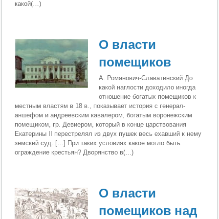
какой(…)
О власти
помещиков
А. Романович-Славатинский До
какой наглости доходило иногда
отношение бога­тых помещиков к
местным властям в 18 в., показывает история с генерал-
аншефом и андреевским кавалером, богатым воронежским
помещиком, гр. Девиером, кото­рый в конце царствования
Екатерины II перестрелял из двух пушек весь ехавший к нему
земский суд. […] При таких условиях какое могло быть
ограждение крестьян? Дворянство в(…)
О власти
помещиков над