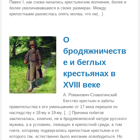
Павел I, как снова нача­лись крестьянские волнения, более и
более увеличивав­шиеся в своих размерах. Между
крепостными разнеслась опять молва, что не(…)
О
бродяжничеств
е и беглых
крестьянах в
XVIII веке
А. Романович-Славатинский
Бегство крестьян и заботы
правительства к его умень­шению от 17 века перешли по
наследству к 18-му и 19-му. […] Причина побегов
заключалась, конечно, не в бродяжнической натуре русского
мужика, а в условиях, лежащих в крепостной среде, в том
гнете, которому под­вергались крепостные крестьяне и от
которого так. ес­тественно было желание освободиться. Но