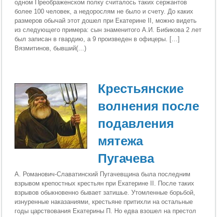
одном Преоб­раженском полку считалось таких сержантов
более 100 человек, а недорослям не было и счету. До каких
раз­меров обычай этот дошел при Екатерине II, можно ви­деть
из следующего примера: сын знаменитого А.И. Би­бикова 2 лет
был записан в гвардию, а 9 произведен в офицеры. […]
Вязмитинов, бывший(…)
Крестьянские
волнения после
подавления
мятежа
Пугачева
А. Романович-Славатинский Пугачевщина была последним
взрывом крепостных крестьян при Екатерине II. После таких
взрывов обык­новенно бывает затишье. Утомленные борьбой,
изнурен­ные наказаниями, крестьяне притихли на остальные
годы царствования Екатерины П. Но едва взошел на престол