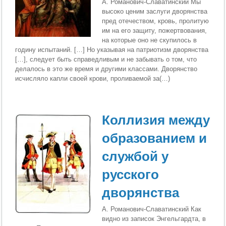
А. Романович-Славатинский Мы
высоко ценим заслуги дворянства
пред отечест­вом, кровь, пролитую
им на его защиту, пожертвования,
на которые оно не скупилось в
годину испытаний. […] Но указывая на патриотизм дворянства
[…], следует быть справедливым и не забывать о том, что
делалось в это же время и другими классами. Дворянство
исчис­ляло капли своей крови, проливаемой за(…)
Коллизия между
образованием и
службой у
русского
дворянства
А. Романович-Славатинский Как
видно из записок Энгельгардта, в