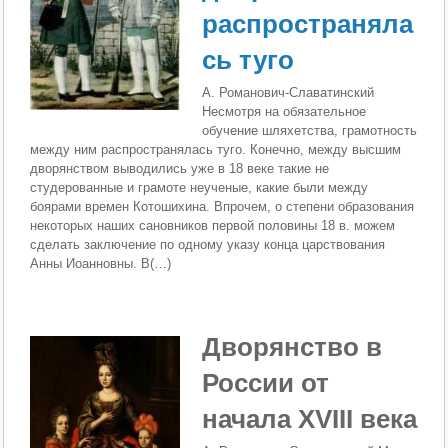
распространяла
сь туго
А. Романович-Славатинский
Несмотря на обязательное
обучение шляхетства, гра­мотность
между ним распространялась туго. Конечно, между высшим
дворянством выводились уже в 18 веке такие не
студерованные и грамоте неученые, какие были между
боярами времен Котошихина. Впрочем, о степени образования
некоторых наших сановников пер­вой половины 18 в. можем
сделать заключение по од­ному указу конца царствования
Анны Иоанновны. В(…)
Дворянство в
России от
начала XVIII века