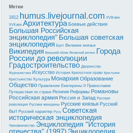
Метки
humus.livejournal.com
1812
XVIII век
Архитектура
Боевые действия
XVII век
Большая Российская
энциклопедия"
Большая советская
энциклопедия
Великие князья
Бунт
Города
Википедия
Внешний облик
Волжский регион
России до революции
Градостроительство
Дворянство
Искусство
История
Крепостное право
Журналистика
Крестьяне
Монархия
Образование
Культура
Крестьянство
Общество
Правление Екатерины II
Православие
Романовы
Реформы
Религия
Путешествия по стране
Российская армия
Россия и Запад
Русская
Русские князья
Русский
революция
Русские женщины
Советская
быт
Русский характер
Русь
историческая энциклопедия
Энциклопедия "История
Чиновничество
отечества" (1997)
Энциклопедия