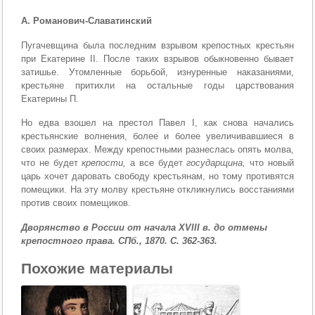
А. Романович-Славатинский
Пугачевщина была последним взрывом крепостных крестьян
при Екатерине II. После таких взрывов обык­новенно бывает
затишье. Утомленные борьбой, изнурен­ные наказаниями,
крестьяне притихли на остальные годы царствования
Екатерины П.
Но едва взошел на престол Павел I, как снова нача­лись
крестьянские волнения, более и более увеличивав­шиеся в
своих размерах. Между крепостными разнеслась опять молва,
что не будет
крепости,
а все будет
государщина,
что новый
царь хочет даровать свободу крестьянам, но тому противятся
помещики. На эту молву крестьяне откликнулись восстаниями
против своих по­мещиков.
Дворянство в России от начала XVIII в. до отмены
крепостного права. СПб., 1870. С. 362-363.
Похожие материалы