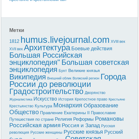
Метки
humus.livejournal.com
1812
XVIII век
Архитектура
Боевые действия
XVII век
Большая Российская
энциклопедия"
Большая советская
энциклопедия
Великие князья
Бунт
Города
Википедия
Внешний облик
Волжский регион
России до революции
Градостроительство
Дворянство
Искусство
История
Крепостное право
Журналистика
Крестьяне
Монархия
Образование
Культура
Крестьянство
Общество
Правление Екатерины II
Православие
Романовы
Реформы
Религия
Путешествия по стране
Российская армия
Россия и Запад
Русская
Русские князья
Русский
революция
Русские женщины
Советская