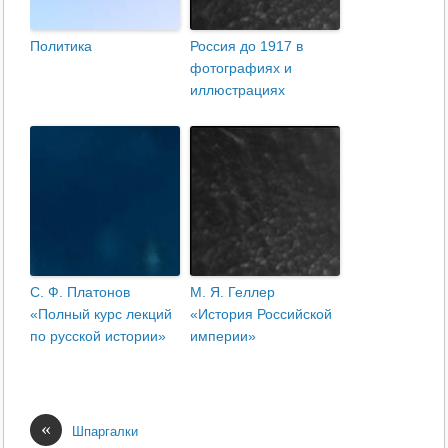
Политика
Россия до 1917 в
фотографиях и
иллюстрациях
С. Ф. Платонов
М. Я. Геллер
«Полный курс лекций
«История Российской
по русской истории»
империи»
«
Шпаргалки