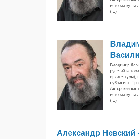
истории культу
(…)
Владим
Василий
Владимир Леон
русский истори
архитектуры),
публицист. Пр
Авторский взгл
истории культу
(…)
Александр Невский