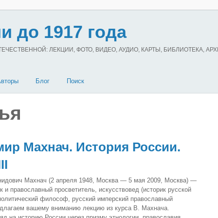
и до 1917 года
ЧЕСТВЕННОЙ: ЛЕКЦИИ, ФОТО, ВИДЕО, АУДИО, КАРТЫ, БИБЛИОТЕКА, АР
Авторы
Блог
Поиск
ья
ир Махнач. История России.
II
идович Махнач (2 апреля 1948, Москва — 5 мая 2009, Москва) —
к и православный просветитель, искусствовед (историк русской
 политический философ, русский имперский православный
едлагаем вашему вниманию лекцию из курса В. Махнача.
яд на историю России через призму этнологии, православия,