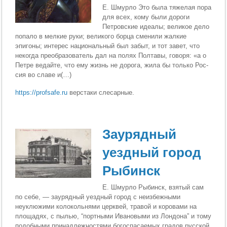
Е. Шмурло Это была тяжелая пора
для всех, кому были дороги
Петровские идеалы; великое дело
попало в мелкие руки; великого борца сменили жалкие
эпигоны; интерес на­циональный был забыт, и тот завет, что
некогда преоб­разователь дал на полях Полтавы, говоря: «а о
Петре ведайте, что ему жизнь не дорога, жила бы только Рос­
сия во славе и(…)
https://profsafe.ru
верстаки слесарные.
Заурядный
уездный город
Рыбинск
Е. Шмурло Рыбинск, взятый сам
по себе, — заурядный уездный город с неиз­бежными
неуклюжими колокольнями церквей, травой и коровами на
площадях, с пылью, “портными Ивановыми из Лондона” и тому
подобными принадлежностями богоспасаемых градов русской