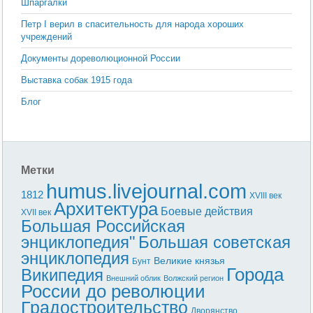
Шпаргалки
Петр I верил в спаситель­ность для народа хороших
учреждений
Документы дореволюционной России
Выставка собак 1915 года
Блог
Метки
humus.livejournal.com
1812
XVIII век
Архитектура
Боевые действия
XVII век
Большая Российская
энциклопедия"
Большая советская
энциклопедия
Великие князья
Бунт
Города
Википедия
Внешний облик
Волжский регион
России до революции
Градостроительство
Дворянство