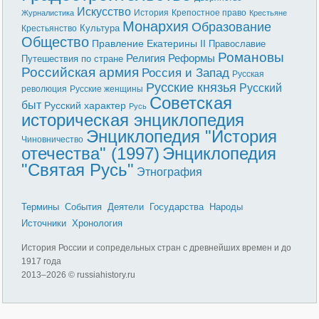
Искусство
История
Крепостное право
Журналистика
Крестьяне
Монархия
Образование
Культура
Крестьянство
Общество
Правление Екатерины II
Православие
Романовы
Реформы
Религия
Путешествия по стране
Российская армия
Россия и Запад
Русская
Русские князья
Русский
революция
Русские женщины
Советская
быт
Русский характер
Русь
историческая энциклопедия
Энциклопедия "История
Чиновничество
отечества" (1997)
Энциклопедия
"Святая Русь"
Этнография
Термины
События
Деятели
Государства
Народы
Источники
Хронология
История России и сопредельных стран с древнейших времен и до
1917 года
2013–
2026 © russiahistory.ru