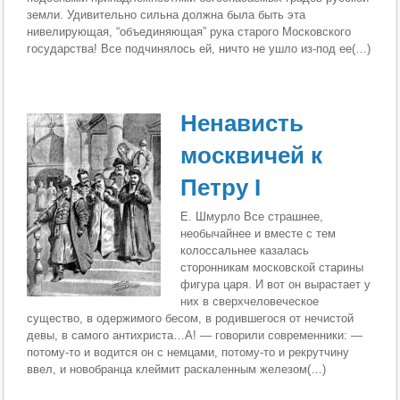
зем­ли. Удивительно сильна должна была быть эта
нивелирующая, “объединяющая” рука старого Московского
государства! Все под­чинялось ей, ничто не ушло из-под ее(…)
Ненависть
москвичей к
Петру I
Е. Шмурло Все страшнее,
необычайнее и вместе с тем
колос­сальнее казалась
сторонникам московской старины
фи­гура царя. И вот он вырастает у
них в сверхчеловече­ское
существо, в одержимого бесом, в родившегося от нечистой
девы, в самого антихриста…А! — говорили со­временники: —
потому-то и водится он с немцами, по­тому-то и рекрутчину
ввел, и новобранца клеймит рас­каленным железом(…)