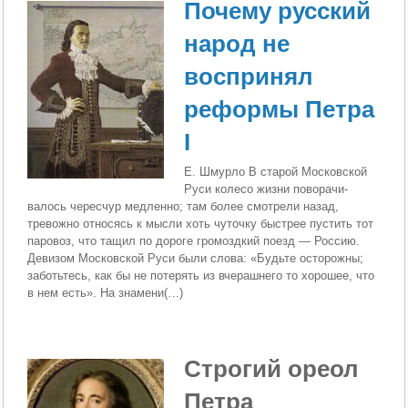
Почему русский
народ не
воспринял
реформы Петра
I
Е. Шмурло В старой Московской
Руси колесо жизни поворачи­
валось чересчур медленно; там более смотрели назад,
тревожно относясь к мысли хоть чуточку быстрее пус­тить тот
паровоз, что тащил по дороге громоздкий по­езд — Россию.
Девизом Московской Руси были слова: «Будьте осторожны;
заботьтесь, как бы не потерять из вчерашнего то хорошее, что
в нем есть». На знамени(…)
Строгий ореол
Петра