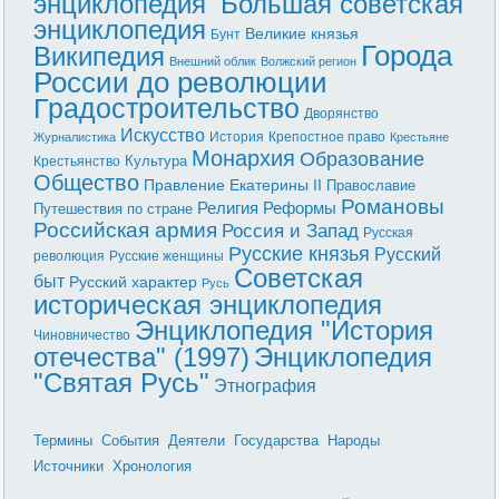
энциклопедия"
Большая советская
энциклопедия
Великие князья
Бунт
Города
Википедия
Внешний облик
Волжский регион
России до революции
Градостроительство
Дворянство
Искусство
История
Крепостное право
Журналистика
Крестьяне
Монархия
Образование
Культура
Крестьянство
Общество
Правление Екатерины II
Православие
Романовы
Реформы
Религия
Путешествия по стране
Российская армия
Россия и Запад
Русская
Русские князья
Русский
революция
Русские женщины
Советская
быт
Русский характер
Русь
историческая энциклопедия
Энциклопедия "История
Чиновничество
отечества" (1997)
Энциклопедия
"Святая Русь"
Этнография
Термины
События
Деятели
Государства
Народы
Источники
Хронология