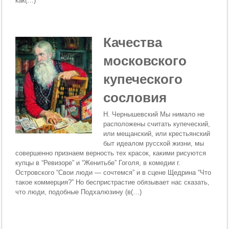
как(…)
Качества
московского
купеческого
сословия
Н. Чернышевский Мы нимало не
расположены считать купеческий,
или мещанский, или крестьянский
быт идеалом русской жизни, мы
совершенно признаем верность тех красок, какими рисуются
купцы в “Ревизо­ре” и “Женитьбе” Гоголя, в комедии г.
Островского “Свои люди — сочтемся” и в сцене Щедрина “Что
такое коммерция?” Но беспри­страстие обязывает нас сказать,
что люди, подобные Подхалюзину (в(…)