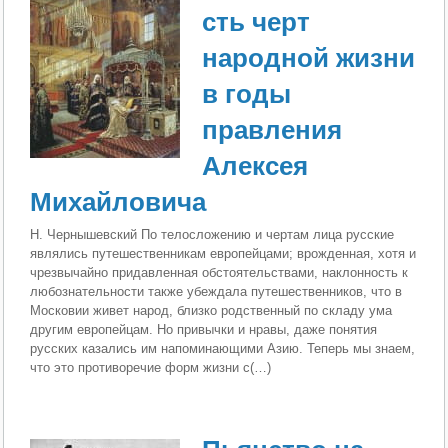
сть черт
народной жизни
в годы
правления
Алексея
Михайловича
Н. Чернышевский По телосложению и чертам лица русские
являлись путе­шественникам европейцами; врожденная, хотя и
чрезвы­чайно придавленная обстоятельствами, наклонность к
лю­бознательности также убеждала путешественников, что в
Московии живет народ, близко родственный по складу ума
другим европейцам. Но привычки и нравы, даже понятия
русских казались им напоминающими Азию. Теперь мы знаем,
что это противоречие форм жизни с(…)