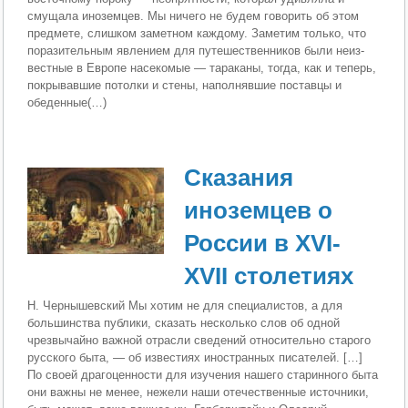
смущала иноземцев. Мы ничего не будем говорить об этом
предме­те, слишком заметном каждому. Заметим только, что
по­разительным явлением для путешественников были неиз­
вестные в Европе насекомые — тараканы, тогда, как и теперь,
покрывавшие потолки и стены, наполнявшие по­ставцы и
обеденные(…)
Сказания
иноземцев о
России в XVI-
XVII столетиях
Н. Чернышевский Мы хотим не для специалистов, а для
большинства пуб­лики, сказать несколько слов об одной
чрезвычайно важ­ной отрасли сведений относительно старого
русского бы­та, — об известиях иностранных писателей. […]
По своей драгоценности для изучения нашего старинного быта
они важны не менее, нежели наши отечественные источники,