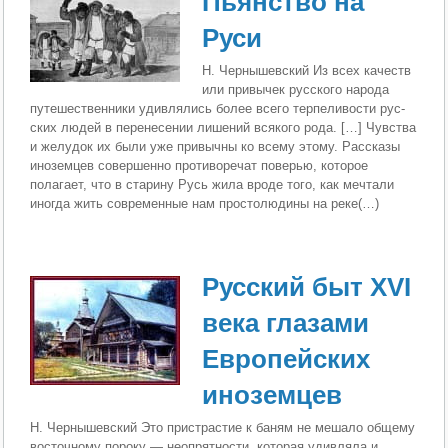
Пьянство на
Руси
Н. Чернышевский Из всех качеств
или привычек русского народа
путе­шественники удивлялись более всего терпеливости рус­
ских людей в перенесении лишений всякого рода. […] Чув­ства
и желудок их были уже привычны ко всему этому. Рассказы
иноземцев совершенно противоречат поверью, которое
полагает, что в старину Русь жила вроде того, как мечтали
иногда жить современные нам простолюдины на реке(…)
Русский быт XVI
века глазами
Европейских
иноземцев
Н. Чернышевский Это пристрастие к баням не мешало общему
восточно­му пороку — неопрятности, которая удивляла и