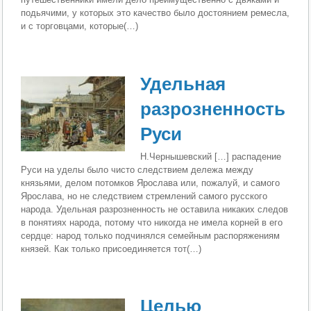
подьячими, у которых это качество было достоянием ремесла,
и с торговцами, которые(…)
Удельная
разрозненность
Руси
Н.Чернышевский […] распадение
Руси на уделы было чисто следствием дележа между
князьями, делом потомков Ярослава или, пожалуй, и самого
Ярослава, но не следствием стремле­ний самого русского
народа. Удельная разрозненность не оставила никаких следов
в понятиях народа, потому что никогда не имела корней в его
сердце: народ только под­чинялся семейным распоряжениям
князей. Как только присоединяется тот(…)
Целью