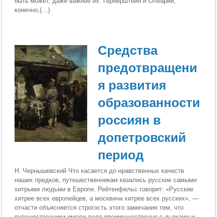
быть может, даже важнее их. Герберштейн и Олеарий,
конечно,(…)
Средства
предотвращени
я развития
образованно­сти
россиян в
допетровский
период
Н. Чернышевский Что касается до нравственных качеств
наших предков, путешественникам казались русские самыми
хитрыми людьми в Европе. Рейтенфельс говорит: «Русские
хитрее всех европейцев, а москвичи хитрее всех русских», —
отчасти объясняется строгость этого замечания тем, что
путешественники имели дело преимущественно с дьяками и