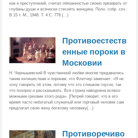
ков и преступлений, считал обязанностью своею прези­рать от
глубины души и всячески стеснять женщину. Полн. собр. соч.:
В 15 т. М., 1948. Т. 4.С. 778.(…)
Противоестеств
енные пороки в
Московии
Н. Чернышевский В чувственной любви многие предавались
таким изли­шествам и порокам, что Флетчер замечает: «Я не
хочу го­ворить об этом, потому что это слишком гнусно, так
что позорно и рассказывать. Вся страна наводнена всевоз­
можными грехами этого рода». [Петрей говорит, что в его
время часто небогатый служилый или торговый человек сам
предлагал свою жену богатому человеку(…)
Противоречиво