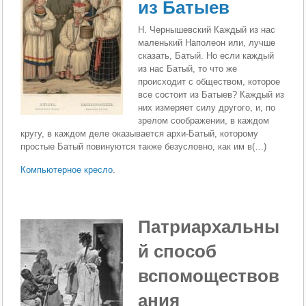
из Батыев
Н. Чернышевский Каждый из нас
маленький Наполеон или, лучше
сказать, Батый. Но если каждый
из нас Батый, то что же
происходит с обществом, кото­рое
все состоит из Батыев? Каждый из
них измеряет силу другого, и, по
зрелом соображении, в каждом
кругу, в каждом деле оказывается архи-Батый, которому
простые Батый повинуются также безуслов­но, как им в(…)
Компьютерное кресло
.
Патриархальны
й способ
вспомоществов
ания