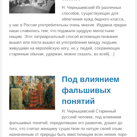
Н. Чернышевский Из различных
способов, существующих для
облегчения нужд бед­ного класса,
у нас в России употребительны очень многие. Издавна предки
наши славились тем, что подавали щедрую милостыню
нищим. Этот патриархальный способ вспомоществования
вышел или почти вышел из употребления между людьми,
живущими на евро­пейскую ногу, но у людей, сохраняющих
старинные обычаи, удер­жан, можно сказать, во всей(…)
Под влиянием
фальшивых
понятий
Н. Чернышевский Старинный
русский человек, под влиянием
фальшивых понятий, определявших его развитие, дошел до
того, что считал женщину существом по натуре своей злым,
назна­ченным от природы быть вместилищем всех низких поро­