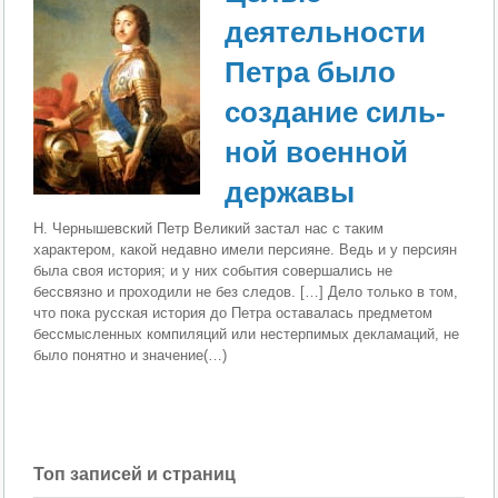
деятельности
Петра было
создание силь­
ной военной
державы
Н. Чернышевский Петр Великий застал нас с таким
характером, какой недавно имели персияне. Ведь и у персиян
была своя история; и у них события совершались не
бессвязно и проходили не без следов. […] Дело только в том,
что пока русская история до Пет­ра оставалась предметом
бессмысленных компиляций или нестерпимых декламаций, не
было понятно и зна­чение(…)
Топ записей и страниц