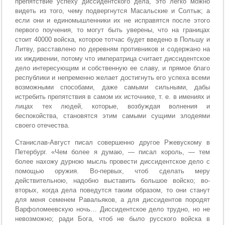
препятствие успеху диссидентского дела, это легко можно
видеть из того, чему подвергнутся Масальские и Солтык; а
если они и единомышленники их не исправятся после этого
первого поучения, то могут быть уверены, что на границах
стоит 40000 войска, которое тотчас будет введено в Польшу и
Литву, расставлено по деревням противников и содержано на
их иждивении, потому что императрица считает диссидентское
дело интересующим и собственную ее славу, и прямое благо
республики и непременно желает достигнуть его успеха всеми
возможными способами, даже самыми сильными, дабы
истребить препятствия в самом их источнике, т. е. в имениях и
лицах тех людей, которые, возбуждая волнения и
беспокойства, становятся этим самыми сущими злодеями
своего отечества.
Станислав-Август писал совершенно другое Ржевускому в
Петербург. «Чем более я думаю, — писал король, — тем
более нахожу дурною мысль провести диссидентское дело с
помощью оружия. Во-первых, чтоб сделать меру
действительною, надобно выставить большое войско; во-
вторых, когда дела поведутся таким образом, то они станут
для меня семенем Равальяков, а для диссидентов породят
Варфоломеевскую ночь… Диссидентское дело трудно, но не
невозможно; ради Бога, чтоб не было русского войска в