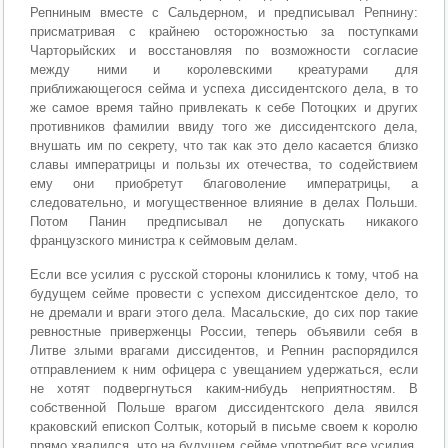
Репниным вместе с Сальдерном, и предписывал Репнину:
присматривая с крайнею осторожностью за поступками
Чарторыйских и восстановляя по возможности согласие
между ними и королевскими креатурами для
приближающегося сейма и успеха диссидентского дела, в то
же самое время тайно привлекать к себе Потоцких и других
противников фамилии ввиду того же диссидентского дела,
внушать им по секрету, что так как это дело касается близко
славы императрицы и пользы их отечества, то содействием
ему они приобретут благоволение императрицы, а
следовательно, и могущественное влияние в делах Польши.
Потом Панин предписывал не допускать никакого
французского министра к сеймовым делам.
Если все усилия с русской стороны клонились к тому, чтоб на
будущем сейме провести с успехом диссидентское дело, то
не дремали и враги этого дела. Масальские, до сих пор такие
ревностные приверженцы России, теперь объявили себя в
Литве злыми врагами диссидентов, и Репнин распорядился
отправлением к ним офицера с увещанием удержаться, если
не хотят подвергнуться каким-нибудь неприятностям. В
собственной Польше врагом диссидентского дела явился
краковский епископ Солтык, который в письме своем к королю
прямо хвалился, что на будущем сейме употребит все усилия,