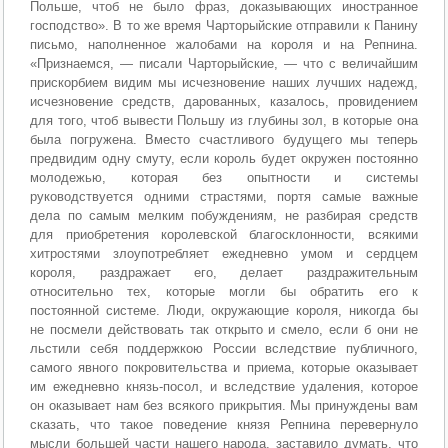
Польше, чтоб не было фраз, доказывающих иностранное
господство». В то же время Чарторыйские отправили к Панину
письмо, наполненное жалобами на короля и на Репнина.
«Признаемся, — писали Чарторыйские, — что с величайшим
прискорбием видим мы исчезновение наших лучших надежд,
исчезновение средств, дарованных, казалось, провидением
для того, чтоб вывести Польшу из глубины зол, в которые она
была погружена. Вместо счастливого будущего мы теперь
предвидим одну смуту, если король будет окружен постоянно
молодежью, которая без опытности и системы
руководствуется одними страстями, портя самые важные
дела по самым мелким побуждениям, не разбирая средств
для приобретения королевской благосклонности, всякими
хитростями злоупотребляет ежедневно умом и сердцем
короля, раздражает его, делает раздражительным
относительно тех, которые могли бы обратить его к
постоянной системе. Люди, окружающие короля, никогда бы
не посмели действовать так открыто и смело, если б они не
льстили себя поддержкою России вследствие публичного,
самого явного покровительства и приема, которые оказывает
им ежедневно князь-посол, и вследствие удаления, которое
он оказывает нам без всякого прикрытия. Мы принуждены вам
сказать, что такое поведение князя Репнина перевернуло
мысли большей части нашего народа, заставило думать, что