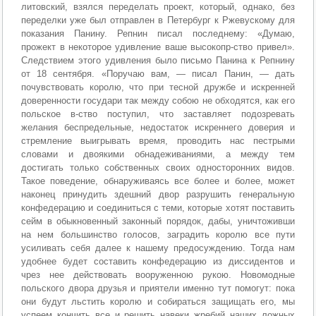
литовский, взялся переделать проект, который, однако, без
переделки уже был отправлен в Петербург к Ржевускому для
показания Панину. Репнин писал последнему: «Думаю,
прожект в некоторое удивление ваше высокопр-ство привел».
Следствием этого удивления было письмо Панина к Репнину
от 18 сентября. «Поручаю вам, — писал Панин, — дать
почувствовать королю, что при тесной дружбе и искренней
доверенности государи так между собою не обходятся, как его
польское в-ство поступил, что заставляет подозревать
желания беспредельные, недостаток искреннего доверия и
стремление выигрывать время, проводить нас пестрыми
словами и двоякими обнадеживаниями, а между тем
достигать только собственных своих односторонних видов.
Такое поведение, обнаруживаясь все более и более, может
наконец принудить здешний двор разрушить генеральную
конфедерацию и соединиться с теми, которые хотят поставить
сейм в обыкновенный законный порядок, дабы, уничтоживши
на нем большинство голосов, заградить королю все пути
усиливать себя далее к нашему предосуждению. Тогда нам
удобнее будет составить конфедерацию из диссидентов и
чрез нее действовать вооруженною рукою. Новомодные
польского двора друзья и приятели именно тут помогут: пока
они будут льстить королю и собираться защищать его, мы
успеем кончить все и решить навеки жребий наших ложных