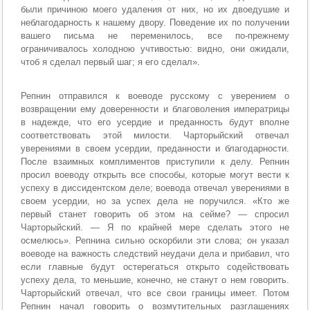
были причиною моего удаления от них, но их двоедушие и
неблагодарность к нашему двору. Поведение их по получении
вашего письма не переменилось, все по-прежнему
ограничивалось холодною учтивостью: видно, они ожидали,
чтоб я сделал первый шаг; я его сделал».
Репнин отправился к воеводе русскому с уверением о
возвращении ему доверенности и благоволения императрицы
в надежде, что его усердие и преданность будут вполне
соответствовать этой милости. Чарторыйский отвечал
уверениями в своем усердии, преданности и благодарности.
После взаимных комплиментов приступили к делу. Репнин
просил воеводу открыть все способы, которые могут вести к
успеху в диссидентском деле; воевода отвечал уверениями в
своем усердии, но за успех дела не поручился. «Кто же
первый станет говорить об этом на сейме? — спросил
Чарторыйский. — Я по крайней мере сделать этого не
осмелюсь». Репнина сильно оскорбили эти слова; он указал
воеводе на важность следствий неудачи дела и прибавил, что
если главные будут остерегаться открыто содействовать
успеху дела, то меньшие, конечно, не станут о нем говорить.
Чарторыйский отвечал, что все свои границы имеет. Потом
Репнин начал говорить о возмутительных разглашениях