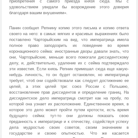
приобретения с самого приезда князя сюда. Мы с
удовольствием увидали бы возрождение этого доверия
благодаря вашим внушениям».
Панин сообщил Репнину копию этого письма и копию ответа
своего на него: в самых мягких и красивых выражениях было
поставлено Чарторыйским на вид, что императрица имела
полное право заподозрить их поведение во время
коронационного сейма: иностранные дворы давали знать, что
они, Чарторыйские, меньше всего помогали диссидентскому
делу, и, действительно, удаление их с сейма подтверждало
эти известия. Если князь Репнин примешал сюда еще какую-
нибудь личность, то он будет остановлен, но императрица
требует, чтоб они содействовали как следует достижению ее
целей, а этих целей три: союз России с Польшею,
восстановление прав диссидентов и определение границ. На
диссидентское дело императрица смотрит как на пробу, по
которой она узнает их расположение. Единственное время, в
которое это дело может пройти путем кротости, есть время
будущего сейма: тут-то они должны показать свою
преданность к императрице и к отечеству, содействуя успеху
дела мудростью своих советов, своим значением в
государстве и своею опытностью. Что же касается