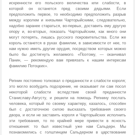
искренности его польского величества или слабости, в
которой он останется пред своими дядьями. Если
предположить первое, то необходимо предположить разрыв
между королем и князьями Чарторыйскими, следовательно,
надобно заранее стараться, во-первых, доставить ему другую
опору и, во-вторых, показать Чарторыйским, как много они
могут потерять, лишась русского покровительства. Если же
король останется в руках фамилии, в зависимости от нее, то
нам нужно иметь другие орудия, посредством которых можно
было бы достигнуть желаемого. «Поэтому, — оканчивал
Панин, — рекомендую вам привязать к нашим интересам
фамилию Потоцких».
Репнин постоянно толковал о преданности и слабости короля;
это могло возбудить подозрение, не оказывает ли сам посол
некоторой слабости вследствие своей преданности
Станиславу-Августу, и решили на помощь Репнину послать
человека, который по своему характеру, казалось, способен
был с достаточною силою высказать требования своего
двора, и если не заставить короля и Чарторыйских исполнить
эти требования, то по крайней мере привести в ясность
отношения: то был известный уже нам Сальдерн. Мы
познакомились с голштинцем Сальдерном в царствование