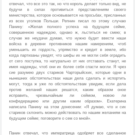
отвечал, что все это так, но что король делает только вид, не
будучи в силах противиться представлениям своего
министерства, которое основывается на просьбах, присланных
из всех уголков Польши. Репнин писал по этому случаю
Панину: «Желая полного успеха на будущем сейме,
совершенною надеждою, однако ж, льститься не смею; в
случае же неудачи думаю, что нужно будет ввести наши
войска в деревни противников нашим намерениям, чтоб
уменьшить их гордость, упрямство и кредит в земле, ибо
когда партизаны увидят, что шефы их не могли себя оградить
от сего поступка, то натурально от них отставать станут, не
имея надежды, чтоб они их более себя спасти могли. Я чрез
сие разумею двух стариков Чарторыйских, которые одни в
нынешних обстоятельствах наши дела сделать и испортить
могут, тогда ж уже по обстоятельствам увидим, если дела
против желаний наших решатся, каким образом оное
исправить, чрезвычайным ли сеймом, новою ли
конфедерациею или другим каким образом». Екатерина
написала Панину на этом донесении: «Я думаю, что и сих
стариков склонить можно действовать по нашим желаниям на
будущем сейме; поговорите о сем со мной».
Панин отвечал, что императрица одобряет все сделанное