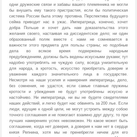
одни дружеские связи и забавы вашего племянника не могли
бы внушить ему такого пристрастия, если бы политическая
система России была этому противна. Перспектива будущего
сейма приводит нас в ужас. Императрица, конечно, хочет
добра Польше и хочет дать нам доказательства этого
желания своего, настаивая на диссидентское дело; ни один
образованный поляк вместе с нами не сомневается в
важности этого предмета для пользы страны; но подобные
дела во всякое время подвержены народным
предубеждениям, должны быть ведены искусными руками; тут
надобно употреблять не чуждую силу, всегда унизительную
для народа, а кротость, искусство приобретать доверие и
уважение каждого значительного лица в государстве.
Несмотря на наши усилия и намерения императрицы, дело,
без сомнения, не удастся, если самые главные пружины
кротости и убеждения не будут употреблены искусно и
настойчиво. Ни императрица, ни вы не будете свидетелями
наших действий, и легко будет нас обвинять за 200 лье. Если
люди, идущие к одной цели, не могут устроить между собою
точного соглашения и не помогают взаимно друг другу, то при
лучших намерениях успех невозможен. Но какое может быть
соглашение, когда нет доверия, а доверия к нам нет в сердце
князя Репнина, хотя мы не пренебрегли ничем для его