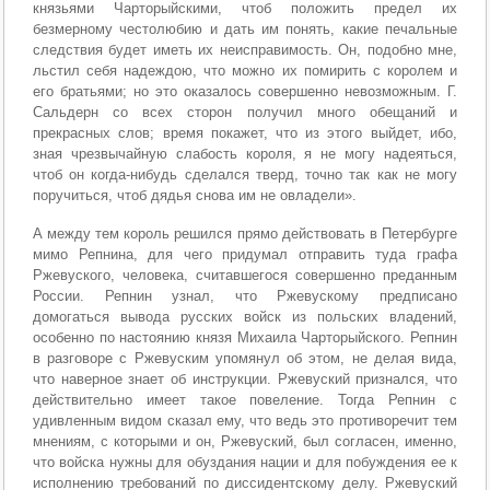
князьями Чарторыйскими, чтоб положить предел их
безмерному честолюбию и дать им понять, какие печальные
следствия будет иметь их неисправимость. Он, подобно мне,
льстил себя надеждою, что можно их помирить с королем и
его братьями; но это оказалось совершенно невозможным. Г.
Сальдерн со всех сторон получил много обещаний и
прекрасных слов; время покажет, что из этого выйдет, ибо,
зная чрезвычайную слабость короля, я не могу надеяться,
чтоб он когда-нибудь сделался тверд, точно так как не могу
поручиться, чтоб дядья снова им не овладели».
А между тем король решился прямо действовать в Петербурге
мимо Репнина, для чего придумал отправить туда графа
Ржевуского, человека, считавшегося совершенно преданным
России. Репнин узнал, что Ржевускому предписано
домогаться вывода русских войск из польских владений,
особенно по настоянию князя Михаила Чарторыйского. Репнин
в разговоре с Ржевуским упомянул об этом, не делая вида,
что наверное знает об инструкции. Ржевуский признался, что
действительно имеет такое повеление. Тогда Репнин с
удивленным видом сказал ему, что ведь это противоречит тем
мнениям, с которыми и он, Ржевуский, был согласен, именно,
что войска нужны для обуздания нации и для побуждения ее к
исполнению требований по диссидентскому делу. Ржевуский