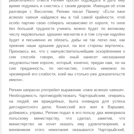
решительного ответа Репнин просил подождать и дать ему
время подумать и снестись с своим двором. Извещая об этом
разговоре с Весселем, Репнин писал Панину: «Если
паче
всякого чаяния
найдемся мы в той самой крайности, чтоб
особо партию свою собирать независимо от короля, то оное
без большой трудности учинить можно будет по великому
числу недовольных здешних магнатов и в том случае надобно
будет и письменно их обязать, дабы не так легко они, как
прежние наши здешние друзья, на все стороны вертелись.
Признаюсь же, что с наичувствительнейшим оскорблением о
сем cпocoбе говорю, ибо оный нанесет несказанное
неудовольствие королю, который, конечно, предан нам, но на
сию преданность, по несчастию, считать неможно по
чрезмерной его слабости, коей мы столько уже доказательств
имели».
Репнин напрасно употребил выражение «
паче всякого чаяния
«.
Необходимость противодействовать Чарторыйским, опираясь
на людей, им враждебных, была очевидна для успеха
диссидентского дела. Конисский все жил в Варшаве,
добиваясь управы; Репнин подал в его пользу два мемориала
польскому министерству, что сделал, заметив, что
министерство не хочет оказать ему удовлетворения, а
виновником этого нежелания оказывался Чарторыйский,