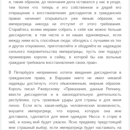
и, таким образом, до окончания дела оставался у нас в уезде,
тем более что теперь и его собственное и дядей его
отвращение к восстановлению диссидентов в гражданских
правах начинает открываться уже явным образом; но
императрица никогда не отступит от этого требования.
Старайтесь всеми мерами собрать к себе как можно больше
диссидентов, в том числе и из наших единоверных, если
между ними есть способные люди; обходясь с лучшими из тех
и других откровенно, приготовляйте и ободряйте их надеждою
сильного покровительства императрицы, пусть они подадут
промеморию королю и сейму, в которой бы как вольные
граждане требовали восстановления своих прав».
В Петербурге непременно хотели введения диссидентов в
гражданские права; в Варшаве никто не имел никакой
надежды достигнуть этого обыкновенным, мирным образом.
Король писал Ржевускому: «Приказания, данные Репнину,
ввести диссидентов и в законодательную деятельность
республики, суть громовые удары для страны и для меня
лично. Если есть какая-нибудь человеческая возможность,
внушите императрице, что корона, которую она мне
доставила, сделается для меня одеждою Несса: я сгорю в
ней, и конец мой будет ужасен. Ясно предвижу предстоящий
мне страшный выбор, если императрица будет настаивать на