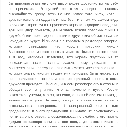
бы присоветовать ему сие высочайшее достоинство на себя
не принимать; Ржевуский же стал усерден к нашему
высочайшему двору, чтоб не мог более того быть, хотя б
действительно и подданный наш был, и в том же самом виде
всячески старается и к прусскому королю в доброе поведение
здешний двор привесть, дабы здесь всегда потолику с ним в
дружбе были, поколику он с нами в дружеских обязательствах
находиться будет. И об сем я с королем в разговоре говорил,
который утверждал, что король прусский николи
благосостояния и некоторого активитета Польше не пожелает;
а я ему, напротив, изъяснял, что король прусский на то
согласится, если Польша захочет ему доказать, что
благосостояние ее ему полезно быть может чрез союз с нею, в
котором она по многим вещам ему помощью быть может, все
сие, разумеется, поколь и сколько прусский король с нами
дружески пребудет. Наконец, и в сем разговоре его в-ство мне
обещал все то учинить, что за полезно и нужно России
покажется, уверяя, что он, конечно, от нашей системы никогда
нимало не отступит. Не знаю, твердо ль останется его в-ство в
вышеписаных намерениях. В совершенной его к нам
преданности и в его прямодушии я нимало не сомневаюсь и
почти за оные отвечать осмеливаюсь, но слабость его против
дядьев несказанро велика, а они всегда дела замешивают и