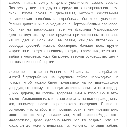
захочет начать войну с целью увеличения своего войска.
Поэтому у нее нет другого средства к возвращению себе
силы, кроме союза с державами, которых собственная
политическая надобность потребовала бы и ее усиления.
Репнин должен был обходиться с Чарторыйскими ласковее,
ибо, как ни рассуждать, все же фамилия Чарторыйских
должна служить лучшим орудием при успешном окончании
наших дел с Польшею: ее главы, канцлер литовский и
воевода русский, имеют, бесспорно, больше всех других
искусства и средств по своему кредиту; кроме них, не из кого
выбрать человека, кому бы можно вверить руководство дел и
составление новой партии.
«Конечно, — отвечал Репнин от 21 августа, — содействие
князей Чарторыйских на будущем сейме необходимо не
потому, чтоб можно было полагаться на их прямодушное
усердие, но потому, что кредит их очень велик, и хотя сердце
у них дурное, но головы здоровее, чем у кого-либо в этой
земле. Изъяснения их к в. высокопр-ству не все справедливы,
как, например, насчет королевского поведения. Я вполне
согласен, что слабости и порывистости в нем чрезвычайно
много, но не могу согласиться, чтоб какое-нибудь, хотя
маловажное, дело сделано было без их ведома; что же
касается до моих отношений, то, конечно, не одни забавы