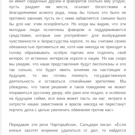
он имеет сердечных друзей и фаворитов сколько ему угодно,
пусть раздает им места, осыпает богатствами и
благодеяниями всякого рода, лишь бы только это было не
противно законам; пусть он с ними забавляется: смешно было
бы для нас этим оскорбляться. Но когда мы видим, что эти
молодые люди ослеплены фавором и поддерживаются
средствами, которые они употребляют для возбуждения
чувственности и безрассудства короля, то мы считаем своею
обязанностью противиться им, хотя нам никогда не приходит в
голову образовывать особую партию или отделить свой
интерес от истинных интересов короля и нации. Но как скоро
мы увидим, что наши представления будут бесполезны и зло
так сильно, что будет иметь влияние на настоящее и
будущее, то мы готовы покинуть государственную
деятельность и оставаться спокойными зрителями. Мы
убеждены, что такое решение и такое поведение не может
понравиться русскому двору, ибо рано или поздно, и особенно
на будущем сейме, вся вина может пасть на нас: интриги и
хитрости наших завистников и врагов никогда не перестанут
портить дела с целью увеличить обвинения против нас».
Передавая эти речи Чарторыйских, Сальдерн писал: «Если
князья захотят искренне удалиться от дел, то найдется