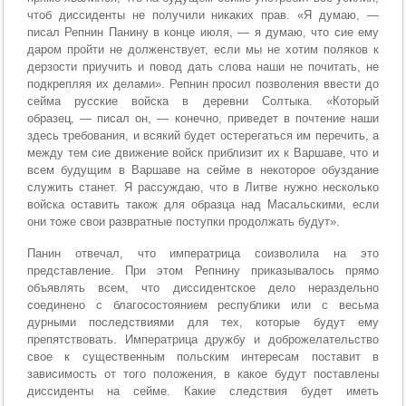
чтоб диссиденты не получили никаких прав. «Я думаю, —
писал Репнин Панину в конце июля, — я думаю, что сие ему
даром пройти не долженствует, если мы не хотим поляков к
дерзости приучить и повод дать слова наши не почитать, не
подкрепляя их делами». Репнин просил позволения ввести до
сейма русские войска в деревни Солтыка. «Который
образец, — писал он, — конечно, приведет в почтение наши
здесь требования, и всякий будет остерегаться им перечить, а
между тем сие движение войск приблизит их к Варшаве, что и
всем будущим в Варшаве на сейме в некоторое обуздание
служить станет. Я рассуждаю, что в Литве нужно несколько
войска оставить також для образца над Масальскими, если
они тоже свои развратные поступки продолжать будут».
Панин отвечал, что императрица соизволила на это
представление. При этом Репнину приказывалось прямо
объявлять всем, что диссидентское дело нераздельно
соединено с благосостоянием республики или с весьма
дурными последствиями для тех, которые будут ему
препятствовать. Императрица дружбу и доброжелательство
свое к существенным польским интересам поставит в
зависимость от того положения, в какое будут поставлены
диссиденты на сейме. Какие следствия будет иметь