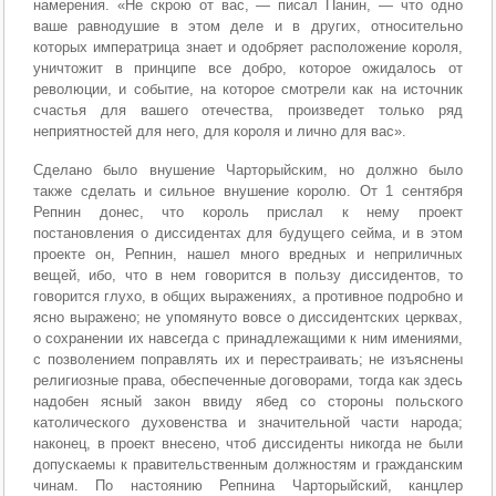
намерения. «Не скрою от вас, — писал Панин, — что одно
ваше равнодушие в этом деле и в других, относительно
которых императрица знает и одобряет расположение короля,
уничтожит в принципе все добро, которое ожидалось от
революции, и событие, на которое смотрели как на источник
счастья для вашего отечества, произведет только ряд
неприятностей для него, для короля и лично для вас».
Сделано было внушение Чарторыйским, но должно было
также сделать и сильное внушение королю. От 1 сентября
Репнин донес, что король прислал к нему проект
постановления о диссидентах для будущего сейма, и в этом
проекте он, Репнин, нашел много вредных и неприличных
вещей, ибо, что в нем говорится в пользу диссидентов, то
говорится глухо, в общих выражениях, а противное подробно и
ясно выражено; не упомянуто вовсе о диссидентских церквах,
о сохранении их навсегда с принадлежащими к ним имениями,
с позволением поправлять их и перестраивать; не изъяснены
религиозные права, обеспеченные договорами, тогда как здесь
надобен ясный закон ввиду ябед со стороны польского
католического духовенства и значительной части народа;
наконец, в проект внесено, чтоб диссиденты никогда не были
допускаемы к правительственным должностям и гражданским
чинам. По настоянию Репнина Чарторыйский, канцлер