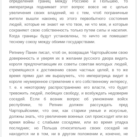
определения границ между Россиею и Польшею, то
императрица поднимает этот вопрос вовсе не с целью
увеличения своих владений, но с тем, чтоб пограничные
жители вышли наконец из этого первобытного состояния
людей, которые не знают ни что твое, ни что мое, и которые
сохраняют свою собственность только путем силы и насилия.
Когда границы будут установлены, то ничто не помешает
тесному союзу между обоими государствами.
Репнину Панин писал, чтоб он, возвращая Чарторыйским свою
доверенность и уверяя их в желании русского двора видеть
короля предпочитающим их советы советам молодых людей,
стремящихся к достижению своих частных целей, в то же
время прямо дал им выразуметь, что императрица видит в
короле неумеренное стремление к его собственному интересу,
т. е. к некоторому распространению его власти, что будет
тревожить людей, любящих свободу, и возбуждать недоверие
соседей. Если б возник вопрос об умножении войск
республики, то Репнин должен рассуждать пред
Чарторыйскими, что они, как старики умные и искусные,
должны знать, что увеличение военных сил происходит или во
время войны с слабыми соседями, или во время упадка
последних; но Польша относительно своих соседей не
находится ни в том, ни в другом положении и, конечно, не