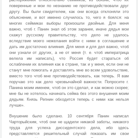
поверенные и мои по незнанию не противодействовали друг
другу. Вы были свидетелем, как они всегда отклоняли это
объяснение, и вот именно случилось то, чего я боялся: на
многих сеймиках выборы произошли двойные. Для меня
важно, чтоб г. Панин знал об этом заранее, иначе дядья мои
скажут русскому правительству, что дело не удалось
вследствие моего нежелания войти с ними в соглашение и
дать им достаточно влияния. Для меня и для дел важно, чтоб
они узнали от других, а не от меня (т. е. чтоб императрица
велела им написать), что Россия будет стараться об
ослаблении их влияния как в стране, так и у меня, если они не
станут мне помогать и доставлять мне во всем удовольствие,
вместо того чтоб мне противодействовать, как теперь. Я вам
поручаю это как дело чрезвычайной важности. Попросите г.
Панина моим именем, чтоб он это сделал, и как можно скорее;
мне бы не хотелось начинать сейма без этого внушения моим
дядьям. Князь Репнин обходится теперь с ними как нельзя
лучше».
Внушение было сделано. 10 сентября Панин написал
Чарторыйским, чтоб они не щадили никакой заботы, никакого
труда для успеха диссидентского дела, ибо здесь
представляется решительный случай показать им свои