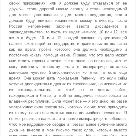
своих приказаниях: или я должен буду отказаться от ее
дружбы, столь дорогой моему сердцу и столь необходимой
для моего царствования и для моего государства, или я
должен буду явиться изменником моему отечеству. Если
Россия непременно захочет ввести диссидентов в
законодательство, то пусть их будет немного, 10 или 12, все
же это будет 10 или 12 вождей законно существующей
партии, смотрящей на государство и правительство польское
как на врага, против которого она должна необходимо и
постоянно искать помощи извне. Я знаю, что это дело может
мне стоить короны и жизни, я это знаю, но повторяю, что не
могу изменить отечеству. Если в императрице осталось
малейшее чувство благосклонности ко мне, то есть еще
время. Она может дать приказания Репнину, что если сейм
уступит диссидентам в других их требованиях, но исключит их
из законодательства, то чтоб он не двигал войск,
находящихся в Литве, и чтоб не вводились новые войска во
владения республики. Сила может все — я это знаю; но разве
употребляют силу против тех, которых любят, чтоб принудить
их к тому, на что они смотрят как на величайшее несчастье. Я
не мог решиться написать это прямо императрице; я побоялся,
чтоб мое надорванное сердце и чрезвычайное волнение моего
духа не внесли в мое письмо таких слов, которые вместо
смягчения могли бы раздражить ее. Но вы делайте, что