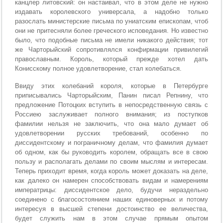
канцлер литовский: он настаивал, что в этом деле не нужно
издавать королевского универсала, а надобно только
разослать министерские письма по униатским епископам, чтоб
они не притесняли более греческого исповедания. Но известно
было, что подобные письма не имели никакого действия; тот
же Чарторыйский сопротивлялся конфирмации привилегий
православным. Король, который прежде хотел дать
Конисскому полное удовлетворение, стал колебаться.
Ввиду этих колебаний короля, которые в Петербурге
приписывались Чарторыйским, Панин писал Репнину, что
предложение Потоцких вступить в непосредственную связь с
Россиею заслуживает полного внимания; из поступков
фамилии нельзя не заключить, что она мало думает об
удовлетворении русских требований, особенно по
диссидентскому и пограничному делам, что фамилия думает
об одном, как бы руководить королем, обращать все в свою
пользу и располагать делами по своим мыслям и интересам.
Теперь приходит время, когда король может доказать на деле,
как далеко он намерен способствовать видам и намерениям
императрицы: диссидентское дело, будучи нераздельно
соединено с благосостоянием наших единоверных и потому
интересуя в высшей степени достоинство ее величества,
будет служить нам в этом случае прямым опытом