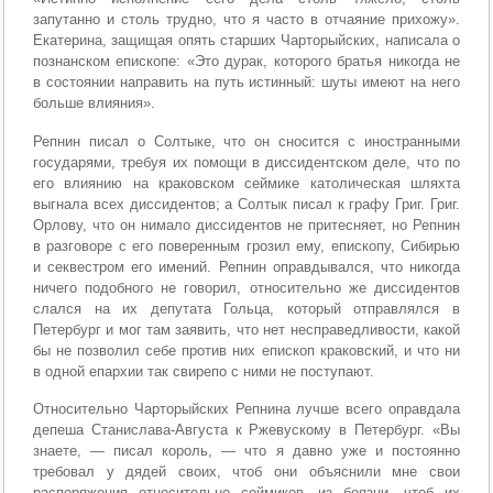
запутанно и столь трудно, что я часто в отчаяние прихожу».
Екатерина, защищая опять старших Чарторыйских, написала о
познанском епископе: «Это дурак, которого братья никогда не
в состоянии направить на путь истинный: шуты имеют на него
больше влияния».
Репнин писал о Солтыке, что он сносится с иностранными
государями, требуя их помощи в диссидентском деле, что по
его влиянию на краковском сеймике католическая шляхта
выгнала всех диссидентов; а Солтык писал к графу Григ. Григ.
Орлову, что он нимало диссидентов не притесняет, но Репнин
в разговоре с его поверенным грозил ему, епископу, Сибирью
и секвестром его имений. Репнин оправдывался, что никогда
ничего подобного не говорил, относительно же диссидентов
слался на их депутата Гольца, который отправлялся в
Петербург и мог там заявить, что нет несправедливости, какой
бы не позволил себе против них епископ краковский, и что ни
в одной епархии так свирепо с ними не поступают.
Относительно Чарторыйских Репнина лучше всего оправдала
депеша Станислава-Августа к Ржевускому в Петербург. «Вы
знаете, — писал король, — что я давно уже и постоянно
требовал у дядей своих, чтоб они объяснили мне свои
распоряжения относительно сеймиков, из боязни, чтоб их