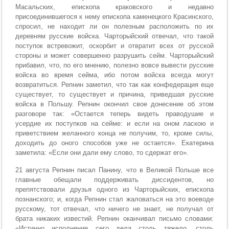
Масальских, епископа краковского и недавно
присоединившегося к нему епископа каменецкого Красинского,
спросил, не находит ли он полезным расположить по их
деревням русские войска. Чарторыйский отвечал, что такой
поступок встревожит, оскорбит и отвратит всех от русской
стороны и может совершенно разрушить сейм. Чарторыйский
прибавил, что, по его мнению, полезно вовсе вывести русские
войска во время сейма, ибо потом войска всегда могут
возвратиться. Репнин заметил, что так как конфедерация еще
существует, то существует и причина, приведшая русские
войска в Польшу. Репнин окончил свое донесение об этом
разговоре так: «Остается теперь видеть праводушие и
усердие их поступков на сейме: и если на оном ласкою и
приветствием желанного конца не получим, то, кроме силы,
доходить до оного способов уже не остается». Екатерина
заметила: «Если они дали ему слово, то сдержат его».
21 августа Репнин писал Панину, что в Великой Польше все
главные обещали поддерживать диссидентов, но
препятствовали друзья одного из Чарторыйских, епископа
познанского; и, когда Репнин стал жаловаться на это воеводе
русскому, тот отвечал, что ничего не знает, не получал от
брата никаких известий. Репнин оканчивал письмо словами:
«Истинно исполнение сего дела столь тяжело, столь