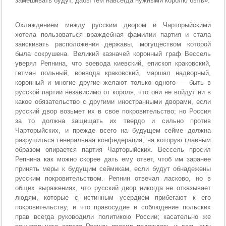
замешивать будут, дабы тем навсегда нужными королю быть».
Охлаждением между русским двором и Чарторыйскими
хотела пользоваться враждебная фамилии партия и стала
заискивать расположения державы, могуществом которой
была сокрушена. Великий казначей коронный граф Вессель
уверял Репнина, что воевода киевский, епископ краковский,
гетман польный, воевода краковский, маршал надворный,
коронный и многие другие желают только одного — быть в
русской партии независимо от короля, что они не войдут ни в
какое обязательство с другими иностранными дворами, если
русский двор возьмет их в свое покровительство; но Россия
за то должна защищать их твердо и сильно против
Чарторыйских, и прежде всего на будущем сейме должна
разрушиться генеральная конфедерация, на которую главным
образом опирается партия Чарторыйских. Вессель просил
Репнина как можно скорее дать ему ответ, чтоб им заранее
принять меры к будущим сеймикам, если будут обнадежены
русским покровительством. Репнин отвечал ласково, но в
общих выражениях, что русский двор никогда не отказывает
людям, которые с истинным усердием прибегают к его
покровительству, и что правосудие и соблюдение польских
прав всегда руководили политикою России; касательно же