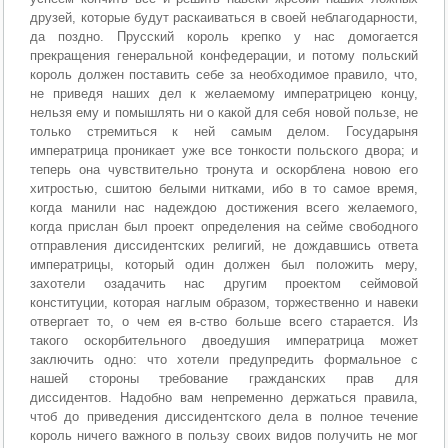
друзей, которые будут раскаиваться в своей неблагодарности,
да поздно. Прусский король крепко у нас домогается
прекращения генеральной конфедерации, и потому польский
король должен поставить себе за необходимое правило, что,
не приведя наших дел к желаемому императрицею концу,
нельзя ему и помышлять ни о какой для себя новой пользе, не
только стремиться к ней самым делом. Государыня
императрица проникает уже все тонкости польского двора; и
теперь она чувствительно тронута и оскорблена новою его
хитростью, сшитою белыми нитками, ибо в то самое время,
когда манили нас надеждою достижения всего желаемого,
когда прислан был проект определения на сейме свободного
отправления диссидентских религий, не дождавшись ответа
императрицы, который один должен был положить меру,
захотели озадачить нас другим проектом сеймовой
конституции, которая наглым образом, торжественно и навеки
отвергает то, о чем ея в-ство больше всего старается. Из
такого оскорбительного двоедушия императрица может
заключить одно: что хотели предупредить формальное с
нашей стороны требование гражданских прав для
диссидентов. Надобно вам непременно держаться правила,
чтоб до приведения диссидентского дела в полное течение
король ничего важного в пользу своих видов получить не мог