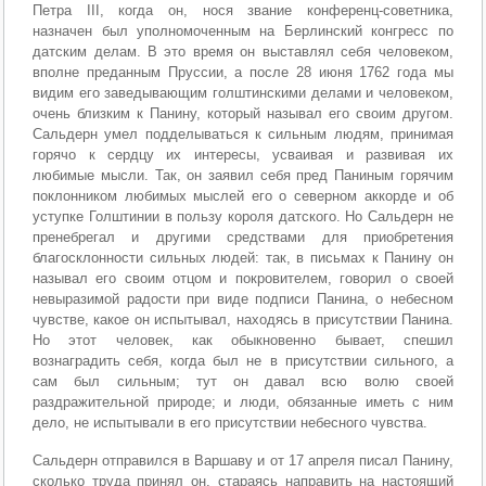
Петра III, когда он, нося звание конференц-советника,
назначен был уполномоченным на Берлинский конгресс по
датским делам. В это время он выставлял себя человеком,
вполне преданным Пруссии, а после 28 июня 1762 года мы
видим его заведывающим голштинскими делами и человеком,
очень близким к Панину, который называл его своим другом.
Сальдерн умел подделываться к сильным людям, принимая
горячо к сердцу их интересы, усваивая и развивая их
любимые мысли. Так, он заявил себя пред Паниным горячим
поклонником любимых мыслей его о северном аккорде и об
уступке Голштинии в пользу короля датского. Но Сальдерн не
пренебрегал и другими средствами для приобретения
благосклонности сильных людей: так, в письмах к Панину он
называл его своим отцом и покровителем, говорил о своей
невыразимой радости при виде подписи Панина, о небесном
чувстве, какое он испытывал, находясь в присутствии Панина.
Но этот человек, как обыкновенно бывает, спешил
вознаградить себя, когда был не в присутствии сильного, а
сам был сильным; тут он давал всю волю своей
раздражительной природе; и люди, обязанные иметь с ним
дело, не испытывали в его присутствии небесного чувства.
Сальдерн отправился в Варшаву и от 17 апреля писал Панину,
сколько труда принял он, стараясь направить на настоящий