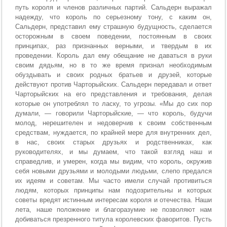
путь короля и членов различных партий. Сальдерн выражал
надежду, что король по серьезному тону, с каким он,
Сальдерн, представил ему страшную будущность, сделается
осторожным в своем поведении, постоянным в своих
принципах, раз признанных верными, и твердым в их
проведении. Король дал ему обещание не даваться в руки
своим дядьям, но в то же время признал необходимым
обуздывать и своих родных братьев и друзей, которые
действуют против Чарторыйских. Сальдерн передавал и ответ
Чарторыйских на его представления и требования, делая
которые он употреблял то ласку, то угрозы. «Мы до сих пор
думали, — говорили Чарторыйские, — что король, будучи
молод, нерешителен и недоверчив к своим собственным
средствам, нуждается, по крайней мере для внутренних дел,
в нас, своих старых друзьях и родственниках, как
руководителях, и мы думаем, что такой взгляд наш и
справедлив, и умерен, когда мы видим, что король, окружив
себя новыми друзьями и молодыми людьми, слепо предался
их идеям и советам. Мы часто имели случай противиться
людям, которых принципы нам подозрительны и которых
советы вредят истинным интересам короля и отечества. Наши
лета, наше положение и благоразумие не позволяют нам
добиваться презренного титула королевских фаворитов. Пусть