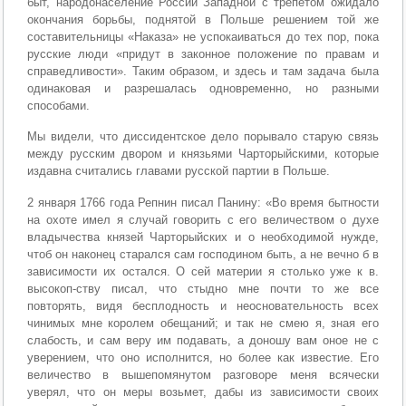
быт, народонаселение России Западной с трепетом ожидало
окончания борьбы, поднятой в Польше решением той же
составительницы «Наказа» не успокаиваться до тех пор, пока
русские люди «придут в законное положение по правам и
справедливости». Таким образом, и здесь и там задача была
одинаковая и разрешалась одновременно, но разными
способами.
Мы видели, что диссидентское дело порывало старую связь
между русским двором и князьями Чарторыйскими, которые
издавна считались главами русской партии в Польше.
2 января 1766 года Репнин писал Панину: «Во время бытности
на охоте имел я случай говорить с его величеством о духе
владычества князей Чарторыйских и о необходимой нужде,
чтоб он наконец старался сам господином быть, а не вечно б в
зависимости их остался. О сей материи я столько уже к в.
высокоп-ству писал, что стыдно мне почти то же все
повторять, видя бесплодность и неосновательность всех
чинимых мне королем обещаний; и так не смею я, зная его
слабость, и сам веру им подавать, а доношу вам оное не с
уверением, что оно исполнится, но более как известие. Его
величество в вышепомянутом разговоре меня всячески
уверял, что он меры возьмет, дабы из зависимости своих