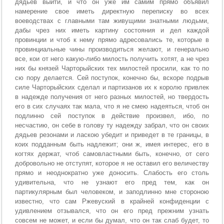
дядьев выйти, и что он уже им самим прямо объявил
намерение свое иметь директную переписку во всех
воеводствах с главными там живущими знатными людьми,
дабы чрез них иметь картину состояния и дел каждой
провинции и чтоб к нему прямо адресовались те, которые в
провинциальные чины производиться желают, и генерально
все, кои от него какую-либо милость получить хотят, а не чрез
них бы князей Чарторыйских тех милостей просили, как то по
сю пору делается. Сей поступок, конечно бы, вскоре подрыв
силе Чарторыйских сделал и партизанов их к королю привлек
в надежде получения от него разных милостей, но твердость
его в сих случаях так мала, что я не смею надеяться, чтоб он
подлинно сей поступок в действие произвел, ибо, по
несчастию, он себе в голову ту надежду забрал, что он своих
дядьев резонами и ласкою убедит и приведет в те границы, в
коих подданным быть надлежит; они ж, имея интерес, его в
когтях держат, чтоб самовластными быть, конечно, от сего
добровольно не отступят, которое я не оставил его величеству
прямо и неоднократно уже доносить. Слабость его столь
удивительна, что не узнают его пред тем, как он
партикулярным был человеком, и заподлинно мне стороною
известно, что сам Ржевуский в крайней конфиденции с
удивлением отзывался, что он его пред прежним узнать
совсем не может, и если бы думал, что он так слаб будет, то