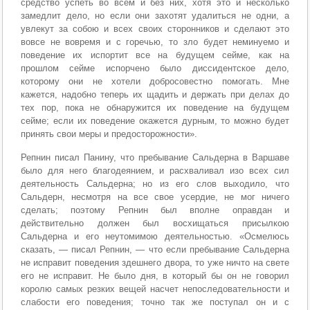
средство успеть во всем и без них, хотя это и несколько
замедлит дело, но если они захотят удалиться не одни, а
увлекут за собою и всех своих сторонников и сделают это
вовсе не вовремя и с горечью, то зло будет неминуемо и
поведение их испортит все на будущем сейме, как на
прошлом сейме испорчено было диссидентское дело,
которому они не хотели добросовестно помогать. Мне
кажется, надобно теперь их щадить и держать при делах до
тех пор, пока не обнаружится их поведение на будущем
сейме; если их поведение окажется дурным, то можно будет
принять свои меры и предосторожности».
Репнин писал Панину, что пребывание Сальдерна в Варшаве
было для него благодеянием, и расхваливал изо всех сил
деятельность Сальдерна; но из его слов выходило, что
Сальдерн, несмотря на все свое усердие, не мог ничего
сделать; поэтому Репнин был вполне оправдан и
действительно должен был восхищаться присылкою
Сальдерна и его неутомимою деятельностью. «Осмелюсь
сказать, — писал Репнин, — что если пребывание Сальдерна
не исправит поведения здешнего двора, то уже ничто на свете
его не исправит. Не было дня, в который бы он не говорил
королю самых резких вещей насчет непоследовательности и
слабости его поведения; точно так же поступал он и с