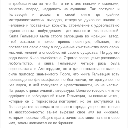
и требованиями во что бы то ни стало новыми и смелыми,
забегать вперед, наддавать на аукционе. Так поступил и
Гельвеций и дошел в своей книге до крайних
материалистических выводов, отвергнув духовное начало в
человеке и поставивши корысть, стремление к удовольствию
единственным побуждением деятельности человеческой.
Книга Гельвеция была строго запрещена во Франции; автор,
чтоб остаться в покое, принес повинную, объявил, что
поставляет свою славу в подчинение христианству всех своих
мыслей, мнений и способностей своего существа. Но другого
рода слава была приобретена. Строгое запрещение распалило
любопытство, и книга Гельвеция четыре раза была
перепечатана в Амстердаме, хотя для потомства остался в
силе приговор знаменитого Тюрго, что книга Гельвеция есть
произведение философское, но без логики, литературное, но
без вкуса, в ней толкуется о нравственности, но не честно.
Патриарх отрицательной литературы, Вольтер говорил, что не
одобряет ни заблуждений книги Гельвеция, ни пошлых истин,
которые он с торжеством повторяет; но он заступился за
Гельвеция как за солдата из своего отряда, укоряя его только
за неосторожность: зачем вырезал свое имя на кинжале,
которым поражал общего врага, зачем выставил на книге свое
имя, зачем напечатал ее во Франции.