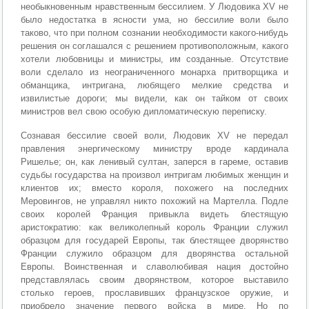
необыкновенным нравственным бессилием. У Людовика XV не
было недостатка в ясности ума, но бессилие воли было
таково, что при полном сознании необходимости какого-нибудь
решения он соглашался с решением противоположным, какого
хотели любовницы и министры, им созданные. Отсутствие
воли сделало из неограниченного монарха притворщика и
обманщика, интригана, любящего мелкие средства и
извилистые дороги; мы видели, как он тайком от своих
министров вел свою особую дипломатическую переписку.
Сознавая бессилие своей воли, Людовик XV не передал
правления энергическому министру вроде кардинала
Ришелье; он, как ленивый султан, заперся в гареме, оставив
судьбы государства на произвол интригам любимых женщин и
клиентов их; вместо короля, похожего на последних
Меровингов, не управлял никто похожий на Мартелла. Подле
своих королей Франция привыкла видеть блестящую
аристократию: как великолепный король Франции служил
образцом для государей Европы, так блестящее дворянство
Франции служило образцом для дворянства остальной
Европы. Воинственная и славолюбивая нация достойно
представлялась своим дворянством, которое выставило
столько героев, прославивших французское оружие, и
приобрело значение первого войска в мире. Но по