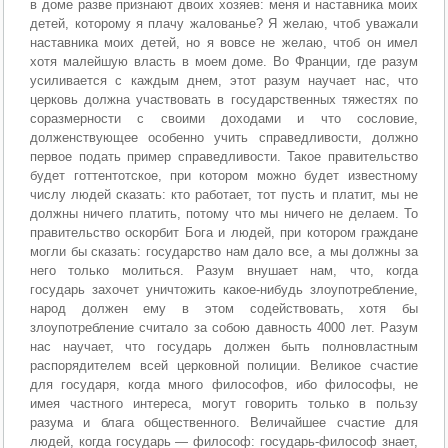
в доме разве признают двоих хозяев: меня и наставника моих
детей, которому я плачу жалованье? Я желаю, чтоб уважали
наставника моих детей, но я вовсе не желаю, чтоб он имел
хотя малейшую власть в моем доме. Во Франции, где разум
усиливается с каждым днем, этот разум научает нас, что
церковь должна участвовать в государственных тяжестях по
соразмерности с своими доходами и что сословие,
долженствующее особенно учить справедливости, должно
первое подать пример справедливости. Такое правительство
будет готтентотское, при котором можно будет известному
числу людей сказать: кто работает, тот пусть и платит, мы не
должны ничего платить, потому что мы ничего не делаем. То
правительство оскорбит Бога и людей, при котором граждане
могли бы сказать: государство нам дало все, а мы должны за
него только молиться. Разум внушает нам, что, когда
государь захочет уничтожить какое-нибудь злоупотребление,
народ должен ему в этом содействовать, хотя бы
злоупотребление считало за собою давность 4000 лет. Разум
нас научает, что государь должен быть полновластным
распорядителем всей церковной полиции. Великое счастие
для государя, когда много философов, ибо философы, не
имея частного интереса, могут говорить только в пользу
разума и блага общественного. Величайшее счастие для
людей, когда государь — философ: государь-философ знает,