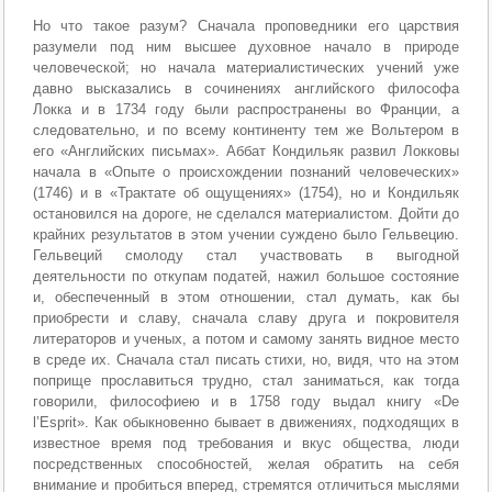
Но что такое разум? Сначала проповедники его царствия
разумели под ним высшее духовное начало в природе
человеческой; но начала материалистических учений уже
давно высказались в сочинениях английского философа
Локка и в 1734 году были распространены во Франции, а
следовательно, и по всему континенту тем же Вольтером в
его «Английских письмах». Аббат Кондильяк развил Локковы
начала в «Опыте о происхождении познаний человеческих»
(1746) и в «Трактате об ощущениях» (1754), но и Кондильяк
остановился на дороге, не сделался материалистом. Дойти до
крайних результатов в этом учении суждено было Гельвецию.
Гельвеций смолоду стал участвовать в выгодной
деятельности по откупам податей, нажил большое состояние
и, обеспеченный в этом отношении, стал думать, как бы
приобрести и славу, сначала славу друга и покровителя
литераторов и ученых, а потом и самому занять видное место
в среде их. Сначала стал писать стихи, но, видя, что на этом
поприще прославиться трудно, стал заниматься, как тогда
говорили, философиею и в 1758 году выдал книгу «De
l’Esprit». Как обыкновенно бывает в движениях, подходящих в
известное время под требования и вкус общества, люди
посредственных способностей, желая обратить на себя
внимание и пробиться вперед, стремятся отличиться мыслями