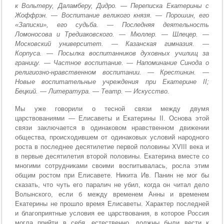
к Вольтеру, Даламберу, Дидро. — Переписка Екатерины с
Жоффрэн. — Воспитание великого князя. — Порошин, его
«Записки», его судьба. — Последняя деятельность
Ломоносова и Тредиаковского. — Мюллер. — Шлецер. —
Московский университет. — Казанская гимназия. —
Корпуса. — Посылка воспитанников духовных училищ за
границу. — Частное воспитание. — Напоминание Синода о
религиозно-нравственном воспитании. — Крестинин. —
Новые воспитательные учреждения при Екатерине II;
Бецкий. — Литература. — Театр. — Искусство.
Мы уже говорили о тесной связи между двумя
царствованиями — Елисаветы и Екатерины II. Основа этой
связи заключается в одинаковом нравственном движении
общества, происходившем от одинаковых условий народного
роста в последнее десятилетие первой половины XVIII века и
в первые десятилетия второй половины. Екатерина вместе со
многими сотрудниками своими воспитывалась, росла этим
общим ростом при Елисавете. Никита Ив. Панин не мог бы
сказать, что чуть его паралич не убил, когда он читал дело
Волынского, если б между временем Анны и временем
Екатерины не прошло время Елисаветы. Характер последней
и благоприятные условия ее царствования, в которое Россия
могла прийти в себя, естественно, должны были вести к