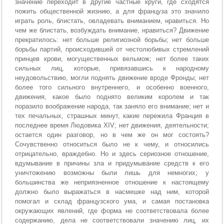
значение переходит в другие частные круги, где сходятся
пожить общественной жизнию, а для француза это значило
играть роль, блистать, овладевать вниманием, нравиться. Но
чем же блистать, возбуждать внимание, нравиться? Движение
прекратилось: нет больше религиозной борьбы; нет больше
борьбы партий, происходившей от честолюбивых стремлений
принцев крови, могущественных вельмож; нет более таких
сильных лиц, которые, привязавшись к народному
неудовольствию, могли поднять движение вроде Фронды; нет
более того сильного внутреннего, и особенно военного,
движения, какое было поднято великим королем и так
поразило воображение народа, так заняло его внимание; нет и
тех печальных, страшных минут, какие пережила Франция в
последнее время Людовика XIV; нет движения, деятельности;
остается один разговор, но в чем же он мог состоять?
Сочувственно относиться было не к чему, и относились
отрицательно, враждебно. Но и здесь сериозное отношение,
вдумывание в причины зла и придумывание средств к его
уничтожению возможны были лишь для немногих; у
большинства же неприязненное отношение к настоящему
должно было выражаться в насмешке над ним, которой
помогал и склад французского ума, и самая постановка
окружающих явлений, где форма не соответствовала более
содержанию, дела не соответствовали значению лиц, их