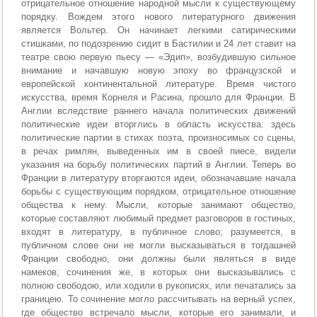
отрицательное отношение народной мысли к существующему
порядку. Вождем этого нового литературного движения
является Вольтер. Он начинает легкими сатирическими
стишками, по подозрению сидит в Бастилии и 24 лет ставит на
театре свою первую пьесу — «Эдип», возбудившую сильное
внимание и начавшую новую эпоху во французской и
европейской континентальной литературе. Время чистого
искусства, время Корнеля и Расина, прошло для Франции. В
Англии вследствие раннего начала политических движений
политические идеи вторглись в область искусства: здесь
политические партии в стихах поэта, произносимых со сцены,
в речах римлян, выведенных им в своей пиесе, видели
указания на борьбу политических партий в Англии. Теперь во
Франции в литературу вторгаются идеи, обозначавшие начала
борьбы с существующим порядком, отрицательное отношение
общества к нему. Мысли, которые занимают общество,
которые составляют любимый предмет разговоров в гостиных,
входят в литературу, в публичное слово; разумеется, в
публичном слове они не могли высказываться в тогдашней
Франции свободно, они должны были являться в виде
намеков; сочинения же, в которых они высказывались с
полною свободою, или ходили в рукописях, или печатались за
границею. То сочинение могло рассчитывать на верный успех,
где общество встречало мысли, которые его занимали, и