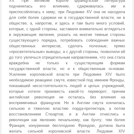
XV. При великом короле французская литература
подчинялась его влиянию, сдерживалась им и
приспособлялась к нему; при Людовике XV она не находила
для себя более сдержки ни в государственной власти, ни в
обществе, а, напротив, и здесь и там было много условий,
которые, с одной стороны, заставили внимательно вглядеться
в окружающие явления, указать на многие темные стороны
существующего порядка, потребовать соблюдения важных
общественных интересов, сделать полезные, прямо
«просветительные» выводы; а с другой стороны, позволили ей
до того увлечься отрицательным направлением, что она стала
враждебна не только к существующим формам
государственной власти, но и к общественным основам.
Усиление королевской власти при Людовике XIV было
необходимою реакциею смуте, известной под именем Фронды,
показавшей несостоятельность людей и целых учреждений,
которые хотели произвесть какой-то переворот; причем
английская революция не осталась без влияния на
восприимчивых французов. Но в Англии смута кончилась
сильною и тяжелою властию лорда-протектора, а потом
восстановлением Стюартов; и в Англии отнеслись к
революции как явлению печальному, как бунту; тем более
Франция, изнуренная бесплодною Фрондою, должна была
желать сильной королевской власти. Людовик XIV