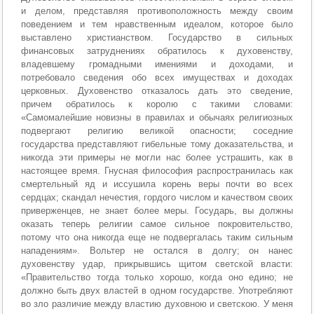
и делом, представляя противоположность между своим
поведением и тем нравственным идеалом, которое было
выставлено христианством. Государство в сильных
финансовых затруднениях обратилось к духовенству,
владевшему громадными имениями и доходами, и
потребовало сведения обо всех имуществах и доходах
церковных. Духовенство отказалось дать это сведение,
причем обратилось к королю с такими словами:
«Самомалейшие новизны в правилах и обычаях религиозных
подвергают религию великой опасности; соседние
государства представляют гибельные тому доказательства, и
никогда эти примеры не могли нас более устрашить, как в
настоящее время. Гнусная философия распространилась как
смертельный яд и иссушила корень веры почти во всех
сердцах; скандал нечестия, гордого числом и качеством своих
приверженцев, не знает более меры. Государь, вы должны
оказать теперь религии самое сильное покровительство,
потому что она никогда еще не подвергалась таким сильным
нападениям». Вольтер не остался в долгу; он нанес
духовенству удар, прикрывшись щитом светской власти:
«Правительство тогда только хорошо, когда оно едино; не
должно быть двух властей в одном государстве. Употребляют
во зло различие между властию духовною и светскою. У меня