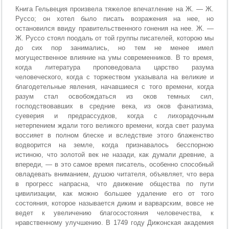
Книга Гельвеция произвела тяжелое впечатление на Ж. — Ж.
Руссо; он хотел было писать возражения на нее, но
остановился ввиду правительственного гонения на нее. Ж. —
Ж. Руссо стоял поодаль от той группы писателей, которою мы
до сих пор занимались, но тем не менее имел
могущественное влияние на умы современников. В то время,
когда литература проповедовала царство разума
человеческого, когда с торжеством указывала на великие и
благодетельные явления, начавшиеся с того времени, когда
разум стал освобождаться из оков темных сил,
господствовавших в средние века, из оков фанатизма,
суеверия и предрассудков, когда с лихорадочным
нетерпением ждали того великого времени, когда свет разума
воссияет в полном блеске и вследствие этого блаженство
водворится на земле, когда признавалось бесспорною
истиною, что золотой век не назади, как думали древние, а
впереди, — в это самое время писатель, особенно способный
овладевать вниманием, душою читателя, объявляет, что вера
в прогресс напрасна, что движение общества по пути
цивилизации, как можно большее удаление его от того
состояния, которое называется диким и варварским, вовсе не
ведет к увеличению благосостояния человечества, к
нравственному улучшению. В 1749 году Дижонская академия