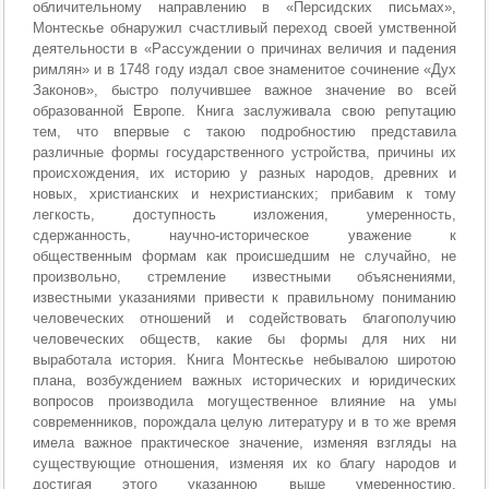
обличительному направлению в «Персидских письмах»,
Монтескье обнаружил счастливый переход своей умственной
деятельности в «Рассуждении о причинах величия и падения
римлян» и в 1748 году издал свое знаменитое сочинение «Дух
Законов», быстро получившее важное значение во всей
образованной Европе. Книга заслуживала свою репутацию
тем, что впервые с такою подробностию представила
различные формы государственного устройства, причины их
происхождения, их историю у разных народов, древних и
новых, христианских и нехристианских; прибавим к тому
легкость, доступность изложения, умеренность,
сдержанность, научно-историческое уважение к
общественным формам как происшедшим не случайно, не
произвольно, стремление известными объяснениями,
известными указаниями привести к правильному пониманию
человеческих отношений и содействовать благополучию
человеческих обществ, какие бы формы для них ни
выработала история. Книга Монтескье небывалою широтою
плана, возбуждением важных исторических и юридических
вопросов производила могущественное влияние на умы
современников, порождала целую литературу и в то же время
имела важное практическое значение, изменяя взгляды на
существующие отношения, изменяя их ко благу народов и
достигая этого указанною выше умеренностию,