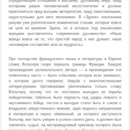
определяющей отношения к высшему, духовному миру, пред
которыми разум человеческий несостоятелен и должен
преклоняться пред высшим авторитетом, пред таинственными,
недоступными для него явлениями. В «Эдипе» поклонники
разума уже рукоплескали знаменитым стихам, которые вовсе
не шли ко времени Эдипа, но в которых под языческими
жрецами выставлялось современное духовенство: «Наши
жрецы вовсе не то, что простой народ о них думает, наше
легковерие составляет всю их мудрость».
При господстве французского языка и литературы в Европе
слава Вольтера скоро перешла границы Франции. Каждое
произведение увлекательного автора — а произведения эти
появлялись часто — было событием, которое всех занимало,
о котором долго говорили; борьба с многочисленными
литературными противниками увеличивала только славу
Вольтера, потому что он постоянно выходил из борьбы
победителем; гибельно было подпасть под удары ловкого и
неутомимого бойца, лестно и выгодно стало быть в союзе с
владыкою общественного мнения, царя модного направления
в литературе и науке; обиженный, за которого заступался
Вольтер, мог быть уверен в успехе своего дела, и должен был
трепетать судья, на несправедливый приговор которого была