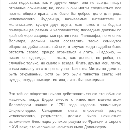
свои недостатки, как и другие люди, они не всегда пишут
отличные сочинения; но, если б они могли соединиться все
против общего врага, это было бы доброе дело для рода
человеческого. Чудовища, называемые янсенистами и
молинистами, куснув друг друга, лают вместе на бедных
приверженцев разума и человечества; последние должны по
крайней мере защищаться против них». Философы, по мнению
Вольтера, должны были составлять тесно сомкнутое
общество, действовать тайно и, в случае когда надобно было
отстоять своего, храбро отрекаться и лгать. «Надобно, —
писал он однажды, — лгать, как дьявол, не робко, не
случайно только, но смело и всегда. Лгите, друзья мои, лгите,
я вам заплачу за это при случае. Таинства Митры не должны
быть открываемы, хотя бы это были таинства света; нет
нужды, откуда приходит истина, лишь бы приходила».
Это тайное общество начало действовать явною стенобитною
машиною, когда Дидро вместе с известным математиком
Даламбером начали с 1751 года издавать знаменитую
Энциклопедию. Священная книга откровений разума
человеческого, разумеется, должна была начинаться
изложением блестящих успехов разума во Франции и Европе
с XVI века; это изложение написано было Даламбером.