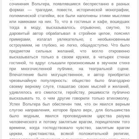
сочинения Вольтера, появлявшиеся беспрестанно в разных
формах — трагедии, повести, исторической монографии,
полемической статейки, все были наполнены этими мыслями
или намеками на них. То, что в гостиных и кафе, вошедших
тогда в моду, высказывалось отрывочно, смутно, то
даровитый автор обрабатывал в стройное целое, пояснял
примерами, излагал увлекательно, с необыкновенным
остроумием, не глубоко, но легко, общедоступно. Что было
предметом сильных желаний, что могло откровенно
высказываться только в своем кружке, в четырех стенах
гостиной, то вдруг слышали произносимым в звучном стихе
при многочисленной публике, на театральной сцене.
Впечатление было могущественное, и автор приобретал
чрезвычайную популярность: общество было благодарно
своему верному слуге, глашатаю своих мыслей и желаний,
удивлялось его смелости, геройству, решимости публично
высказывать то, о чем другие говорили только втихомолку.
Успех Вольтера был обеспечен тем, что он явился верным
слугою направления, которое брало верх, для большинства
было модным, явился проповедником царства разума
человеческого и потому заклятым врагом, порицателем того
времени, когда господствовало чувство, заклятым врагом
церкви, христианства, всякой положительной религии,