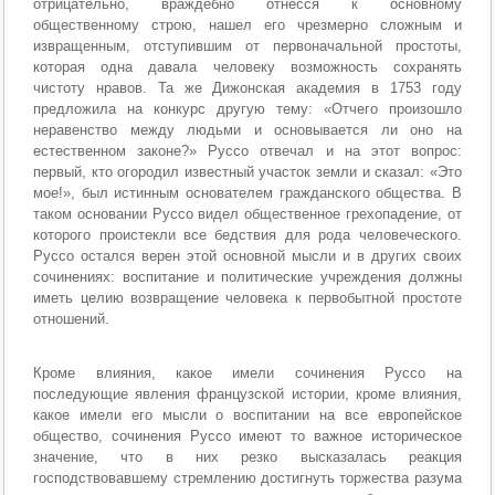
отрицательно, враждебно отнесся к основному
общественному строю, нашел его чрезмерно сложным и
извращенным, отступившим от первоначальной простоты,
которая одна давала человеку возможность сохранять
чистоту нравов. Та же Дижонская академия в 1753 году
предложила на конкурс другую тему: «Отчего произошло
неравенство между людьми и основывается ли оно на
естественном законе?» Руссо отвечал и на этот вопрос:
первый, кто огородил известный участок земли и сказал: «Это
мое!», был истинным основателем гражданского общества. В
таком основании Руссо видел общественное грехопадение, от
которого проистекли все бедствия для рода человеческого.
Руссо остался верен этой основной мысли и в других своих
сочинениях: воспитание и политические учреждения должны
иметь целию возвращение человека к первобытной простоте
отношений.
Кроме влияния, какое имели сочинения Руссо на
последующие явления французской истории, кроме влияния,
какое имели его мысли о воспитании на все европейское
общество, сочинения Руссо имеют то важное историческое
значение, что в них резко высказалась реакция
господствовавшему стремлению достигнуть торжества разума