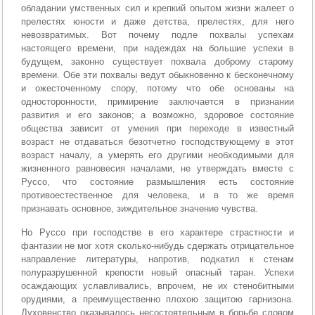
обладании умственных сил и крепкий опытом жизни жалеет о
прелестях юности и даже детства, прелестях, для него
невозвратимых. Вот почему подле похвалы успехам
настоящего времени, при надеждах на большие успехи в
будущем, законно существует похвала доброму старому
времени. Обе эти похвалы ведут обыкновенно к бесконечному
и ожесточенному спору, потому что обе основаны на
односторонности, примирение заключается в признании
развития и его законов; а возможно, здоровое состояние
общества зависит от умения при переходе в известный
возраст не отдаваться безотчетно господствующему в этот
возраст началу, а умерять его другими необходимыми для
жизненного равновесия началами, не утверждать вместе с
Руссо, что состояние размышления есть состояние
противоестественное для человека, и в то же время
признавать основное, зиждительное значение чувства.
Но Руссо при господстве в его характере страстности и
фантазии не мог хотя сколько-нибудь сдержать отрицательное
направление литературы, напротив, подкатил к стенам
полуразрушенной крепости новый опасный таран. Успехи
осаждающих уславливались, впрочем, не их стенобитными
орудиями, а преимущественно плохою защитою гарнизона.
Духовенство оказывалось несостоятельным в борьбе словом