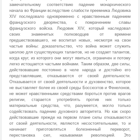
замечательному соответствию падение монархического
начала во Франции вследствие слабости преемника Людовика
XIV последовало одновременно с нравственным падением
французского дворянства, с помрачением славы
французского войска. Людовик XIV, который наследовал
своих знаменитых полководцев от времени
предшествовавшего, не воспитал новых, несмотря на свои
частые войны: доказательство, что война может служить
школою для существующих талантов, но не создает талантов,
когда круг, из которого они могут явиться, ограничен и потому
легко истощается частыми войнами. Таким образом, две силы,
действовавшие постоянно в челе народа и достойно его
представлявшие, отказываются от своей деятельности.
Отказывается от своей деятельности и духовенство, которое
не выставляет более из своей среды Боссюэтов и Фенелонов,
не может нравственными средствами бороться против врагов
религии, старается употреблять против них только
материальные средства, что, разумеется, могло только
содействовать падению духовного авторитета. Но как скоро
действовавшие прежде на первом плане силы отказываются
от своей деятельности, являются несостоятельными, то и
начинает приготовляться болезненный переворот,
перестановка сил, называемая революцией. Это