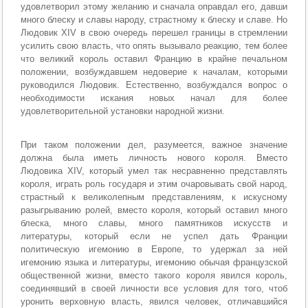
удовлетворил этому желанию и сначала оправдал его, давши
много блеску и славы народу, страстному к блеску и славе. Но
Людовик XIV в свою очередь перешел границы в стремлении
усилить свою власть, что опять вызывало реакцию, тем более
что великий король оставил Францию в крайне печальном
положении, возбуждавшем недоверие к началам, которыми
руководился Людовик. Естественно, возбуждался вопрос о
необходимости искания новых начал для более
удовлетворительной установки народной жизни.
При таком положении дел, разумеется, важное значение
должна была иметь личность нового короля. Вместо
Людовика XIV, который умел так несравненно представлять
короля, играть роль государя и этим очаровывать свой народ,
страстный к великолепным представлениям, к искусному
разыгрыванию ролей, вместо короля, который оставил много
блеска, много славы, много памятников искусств и
литературы, который если не успел дать Франции
политическую игемонию в Европе, то удержал за ней
игемонию языка и литературы, игемонию обычая французской
общественной жизни, вместо такого короля явился король,
соединявший в своей личности все условия для того, чтоб
уронить верховную власть, явился человек, отличавшийся