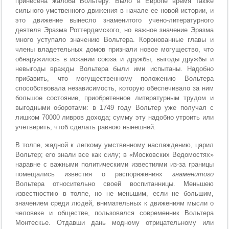
принесена жалоба Вольтеру. Было в Европе время также
сильного умственного движения в начале ее новой истории, и
это движение вынесло знаменитого учено-литературного
деятеля Эразма Роттердамского, но важное значение Эразма
много уступало значению Вольтера. Коронованные главы и
члены владетельных домов признали новое могущество, что
обнаружилось в искании союза и дружбы; выгоды дружбы и
невыгоды вражды Вольтера были ими испытаны. Надобно
прибавить, что могущественному положению Вольтера
способствовала независимость, которую обеспечивало за ним
большое состояние, приобретенное литературным трудом и
выгодными оборотами: в 1749 году Вольтер уже получал с
лишком 70000 ливров дохода; сумму эту надобно утроить или
учетверить, чтоб сделать равною нынешней.
В толпе, жадной к легкому умственному наслаждению, царил
Вольтер; его знали все как силу; в «Московских Ведомостях»
наравне с важными политическими известиями из-за границы
помещались известия о распоряжениях
знаменитого
Вольтера относительно своей воспитанницы. Меньшею
известностию в толпе, но не меньшим, если не большим,
значением среди людей, внимательных к движениям мысли о
человеке и обществе, пользовался современник Вольтера
Монтескье. Отдавши дань модному отрицательному или