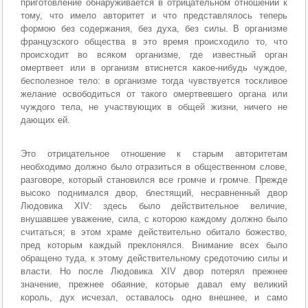
приготовление обнаруживается в отрицательном отношении к
тому, что имело авторитет и что представлялось теперь
формою без содержания, без духа, без силы. В организме
французского общества в это время происходило то, что
происходит во всяком организме, где известный орган
омертвеет или в организм втиснется какое-нибудь чуждое,
бесполезное тело: в организме тогда чувствуется тоскливое
желание освободиться от такого омертвевшего органа или
чуждого тела, не участвующих в общей жизни, ничего не
дающих ей.
Это отрицательное отношение к старым авторитетам
необходимо должно было отразиться в общественном слове,
разговоре, который становился все громче и громче. Прежде
высоко поднимался двор, блестящий, несравненный двор
Людовика XIV: здесь было действительное величие,
внушавшее уважение, сила, с которою каждому должно было
считаться; в этом храме действительно обитало божество,
пред которым каждый преклонялся. Внимание всех было
обращено туда, к этому действительному средоточию силы и
власти. Но после Людовика XIV двор потерял прежнее
значение, прежнее обаяние, которые давал ему великий
король, дух исчезал, оставалось одно внешнее, и само