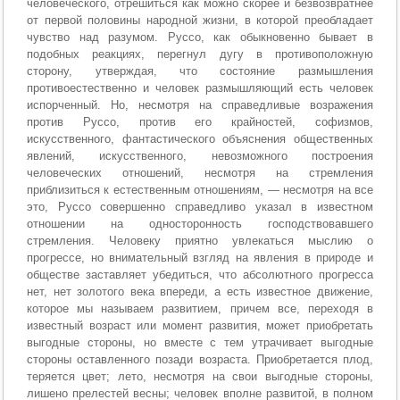
человеческого, отрешиться как можно скорее и безвозвратнее
от первой половины народной жизни, в которой преобладает
чувство над разумом. Руссо, как обыкновенно бывает в
подобных реакциях, перегнул дугу в противоположную
сторону, утверждая, что состояние размышления
противоестественно и человек размышляющий есть человек
испорченный. Но, несмотря на справедливые возражения
против Руссо, против его крайностей, софизмов,
искусственного, фантастического объяснения общественных
явлений, искусственного, невозможного построения
человеческих отношений, несмотря на стремления
приблизиться к естественным отношениям, — несмотря на все
это, Руссо совершенно справедливо указал в известном
отношении на односторонность господствовавшего
стремления. Человеку приятно увлекаться мыслию о
прогрессе, но внимательный взгляд на явления в природе и
обществе заставляет убедиться, что абсолютного прогресса
нет, нет золотого века впереди, а есть известное движение,
которое мы называем развитием, причем все, переходя в
известный возраст или момент развития, может приобретать
выгодные стороны, но вместе с тем утрачивает выгодные
стороны оставленного позади возраста. Приобретается плод,
теряется цвет; лето, несмотря на свои выгодные стороны,
лишено прелестей весны; человек вполне развитой, в полном