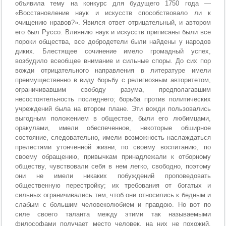
объявила тему на конкурс для будущего 1750 года —
«Восстановление наук и искусств способствовало ли к
очищению нравов?». Явился ответ отрицательный, и автором
его был Руссо. Влиянию наук и искусств приписаны были все
пороки общества, все добродетели были найдены у народов
диких. Блестящее сочинение имело громадный успех,
возбудило всеобщее внимание и сильные споры. До сих пор
вожди отрицательного направления в литературе имели
преимущественно в виду борьбу с религиозным авторитетом,
ограничивавшим свободу разума, предполагавшим
несостоятельность последнего; борьба против политических
учреждений была на втором плане. Эти вожди пользовались
выгодным положением в обществе, были его любимцами,
оракулами, имели обеспеченное, некоторые обширное
состояние, следовательно, имели возможность наслаждаться
прелестями утонченной жизни, по своему воспитанию, по
своему обращению, привычкам принадлежали к отборному
обществу, чувствовали себя в нем легко, свободно, поэтому
они не имели никаких побуждений проповедовать
общественную перестройку; их требования от богатых и
сильных ограничивались тем, чтоб они относились к бедным и
слабым с большим человеколюбием и правдою. Но вот по
силе своего таланта между этими так называемыми
философами получает место человек, на них не похожий.