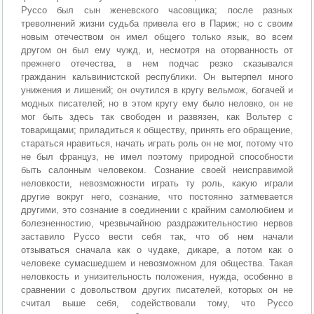
Руссо был сын женевского часовщика; после разных
треволнений жизни судьба привела его в Париж; но с своим
новым отечеством он имел общего только язык, во всем
другом он был ему чужд, и, несмотря на оторванность от
прежнего отечества, в нем подчас резко сказывался
гражданин кальвинистской республики. Он вытерпел много
унижения и лишений; он очутился в кругу вельмож, богачей и
модных писателей; но в этом кругу ему было неловко, он не
мог быть здесь так свободен и развязен, как Вольтер с
товарищами; приладиться к обществу, принять его обращение,
стараться нравиться, начать играть роль он не мог, потому что
не был француз, не имел поэтому природной способности
быть салонным человеком. Сознание своей неисправимой
неловкости, невозможности играть ту роль, какую играли
другие вокруг него, сознание, что постоянно затмевается
другими, это сознание в соединении с крайним самолюбием и
болезненностию, чрезвычайною раздражительностию нервов
заставило Руссо вести себя так, что об нем начали
отзываться сначала как о чудаке, дикаре, а потом как о
человеке сумасшедшем и невозможном для общества. Такая
неловкость и унизительность положения, нужда, особенно в
сравнении с довольством других писателей, которых он не
считал выше себя, содействовали тому, что Руссо