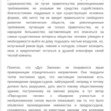
сдержанностию, не пугая правительства революционными
требованиями, но указывая им средства содействовать
благосостоянию подданных и при существующих основных
формах, ибо ничто так не вредит правильности свободного
развития человеческих обществ, как революционные
требования, пугающие не только правительства, но и
народное большинство; заставляющие его опасаться за
самые существенные интересы общества: человек убежден в
необходимости выйти из дому подышать чистым воздухом, но,
испуганный ревом бури, ливнем и холодом, спешит затворить
окна и предпочитает остаться в душной атмосфере своей
тесной комнаты.
Понятно, что «Дух Законов» не понравился ярым
приверженцам отрицательного направления. Они твердили
толпе постоянно одно, что настоящее положение есть
произведение предрассудков, заблуждений, неправд и потому
должно быть разрушено, дать место новому общественному
зданию, построенному на законах разума; а тут автор
«Персидских писем» с обширною ученостью и
необыкновенною силою мысли показывает, как то, что было
объявлено произведением невежества и предрассудков,
создавалось разумно, по известным законам, под влиянием