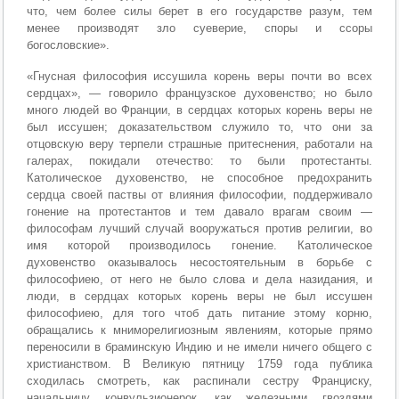
что, чем более силы берет в его государстве разум, тем
менее производят зло суеверие, споры и ссоры
богословские».
«Гнусная философия иссушила корень веры почти во всех
сердцах», — говорило французское духовенство; но было
много людей во Франции, в сердцах которых корень веры не
был иссушен; доказательством служило то, что они за
отцовскую веру терпели страшные притеснения, работали на
галерах, покидали отечество: то были протестанты.
Католическое духовенство, не способное предохранить
сердца своей паствы от влияния философии, поддерживало
гонение на протестантов и тем давало врагам своим —
философам лучший случай вооружаться против религии, во
имя которой производилось гонение. Католическое
духовенство оказывалось несостоятельным в борьбе с
философиею, от него не было слова и дела назидания, и
люди, в сердцах которых корень веры не был иссушен
философиею, для того чтоб дать питание этому корню,
обращались к мниморелигиозным явлениям, которые прямо
переносили в браминскую Индию и не имели ничего общего с
христианством. В Великую пятницу 1759 года публика
сходилась смотреть, как распинали сестру Франциску,
начальницу конвульзионерок, как железными гвоздями