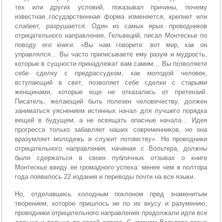
тех или других условий, показывал причины, почему
известная государственная форма изменяется, крепнет или
слабеет, разрушается. Один из самых ярых проводников
отрицательного направления, Гельвеций, писал Монтескье по
поводу его книги: «Вы нам говорите: вот мир, как он
управлялся… Вы часто приписываете ему разум и мудрость,
которые в сущности принадлежат вам самим… Вы позволяете
себе сделку с предрассудком, как молодой человек,
вступающий в свет, позволяет себе сделки с старыми
женщинами, которые еще не отказались от претензий.
Писатель, желающий быть полезен человечеству, должен
заниматься уяснением истинных начал для лучшего порядка
вещей в будущем, а не освящать опасные начала… Идея
прогресса только забавляет наших современников, но она
вразумляет молодежь и служит потомству». Но проводники
отрицательного направления, начиная с Вольтера, должны
были сдержаться в своих публичных отзывах о книге
Монтескье ввиду ее громадного успеха: менее чем в полтора
года появилось 22 издания и переводы почти на все языки.
Но, отделавшись холодным поклоном пред знаменитым
творением, которое пришлось не по их вкусу и разумению,
проводники отрицательного направления продолжали идти все