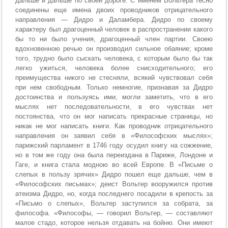
дальше и дальше по своей дороге. С именем Вольтера тесно
соединены еще имена двоих проводников отрицательного
направления — Дидро и Даламбера. Дидро по своему
характеру был драгоценный человек в распространении какого
бы то ни было учения, драгоценный член партии. Своею
вдохновенною речью он производил сильное обаяние; кроме
того, трудно было сыскать человека, с которым было бы так
легко ужиться, человека более снисходительного; его
преимущества никого не стесняли, всякий чувствовал себя
при нем свободным. Только немногие, признавая за Дидро
достоинства и пользуясь ими, могли заметить, что в его
мыслях нет последовательности, в его чувствах нет
постоянства, что он мог написать прекрасные страницы, но
никак не мог написать книги. Как проводник отрицательного
направления он заявил себя в «Философских мыслях»;
парижский парламент в 1746 году осудил книгу на сожжение,
но в том же году она была переиздана в Париже, Лондоне и
Гаге, и книга стала модною во всей Европе. В «Письме о
слепых в пользу зрячих» Дидро пошел еще дальше, чем в
«Философских письмах»; деист Вольтер вооружился против
атеизма Дидро, но, когда последнего посадили в крепость за
«Письмо о слепых», Вольтер заступился за собрата, за
философа. «Философы, — говорил Вольтер, — составляют
малое стадо, которое нельзя отдавать на бойню. Они имеют