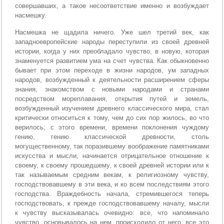
совершавших, а такое несоответствие именно и возбуждает
насмешку.
Насмешка не щадила ничего. Уже шел третий век, как
западноевропейские народы переступили из своей древней
истории, когда у них преобладало чувство, в новую, которая
знаменуется развитием ума на счет чувства. Как обыкновенно
бывает при этом переходе в жизни народов, ум западных
народов, возбужденный к деятельности расширением сферы
знания, знакомством с новыми народами и странами
посредством мореплавания, открытия путей и земель,
возбужденный изучением древнего классического мира, стал
критически относиться к тому, чем до сих пор жилось, во что
верилось; с этого времени, времени поклонения чуждому
гению, гению классической древности, столь
могущественному, так поразившему воображение памятниками
искусства и мысли, начинается отрицательное отношение к
своему, к своему прошедшему, к своей древней истории или к
так называемым средним векам, к религиозному чувству,
господствовавшему в эти века, и ко всем последствиям этого
господства. Враждебность начала, стремившегося теперь
господствовать, к прежде господствовавшему началу, мысли
к чувству высказывалась очевидно: все, что напоминало
чувство, основывалось на нем, происходило от него, все это