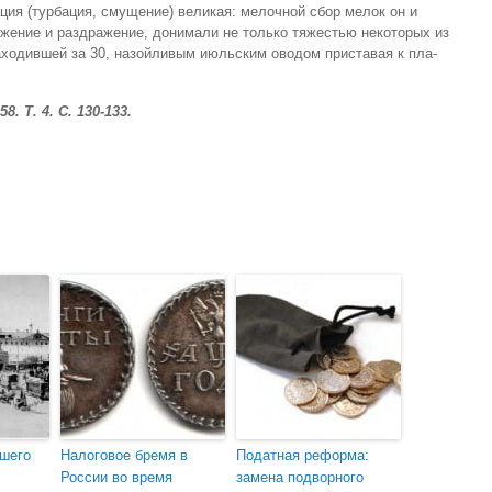
ция (турбация, смущение) великая: мелочной сбор мелок он и
яжение и раздражение, донимали не только тяжестью некоторых из
аходившей за 30, назойливым июльским оводом приставая к пла­
. Т. 4. С. 130-133.
шего
Налоговое бремя в
Податная реформа:
России во время
замена подворного