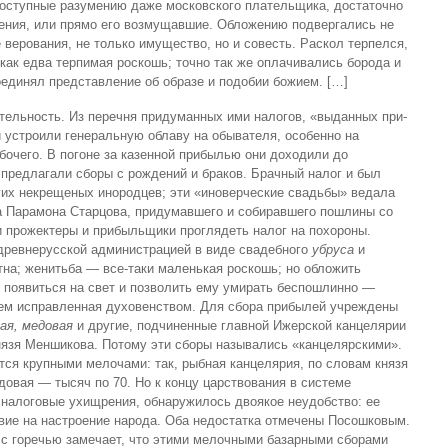
 доступные разумению даже московского плательщика, достаточно
ния, или прямо его возмущавшие. Об­ложению подвергались не
 верования, не только имущество, но и совесть. Раскол терпелся,
как едва терпимая роскошь; точно так же оплачивались борода и
оединял представление об образе и подобии божием. […]
ельность. Из перечня придуманных ими налогов, «выданных при­
ни устроили генеральную облаву на обывателя, особенно на
бочего. В погоне за казенной прибылью они доходили до
 предлагали сборы с рождений и браков. Брачный налог и был
угих некрещеных инородцев; эти «иноверческие свадьбы» ведала
а Парамона Старцова, придумав­шего и собиравшего пошлины со
ли прожектеры и прибыльщики проглядеть налог на похороны.
древнерусской администрацией в виде свадебного
убруса
и
тна; женитьба — все-таки маленькая ро­скошь; но обложить
ь появиться на свет и позволить ему умирать беспошлинно —
ем исправленная духовенством. Для сбора прибы­лей учреждены
лая, медовая
и другие, подчиненные главной Ижерской канцелярии
князя Меншикова. Потому эти сборы назывались «канцелярскими».
ся крупными мелочами: так, рыбная канцелярия, по словам князя
едовая — тысяч по 70. Но к концу царствования в системе
 налоговые ухищрения, обнаружилось двоякое неудобст­во: ее
вие на настроение народа. Оба недостатка отмечены Посошковым.
н с горечью замечает, что этими мелочными базарными сборами