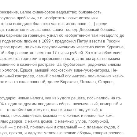
реждение, целое финансовое ведомство; обязанность
осударю прибыли», т.е. изо­бретать новые источники
что они выходили большею частью из хо­лопов: […] среди
и, грамотнее и смышленее своих господ. Дворецкий боярина
м барином за границей, узнал об изобретенном там неза­долго до
 в подметном письме в 1699 г. предложил Петру ввести в России
рвое время, по очень преувеличенному известию князя Ку­ракина,
вый сбор рассчитан всего на 17 тысяч рублей. За это изо­бретение
ар­тамента торговли и промышленности, а потом архангель­ским
вине­нию в казенной растрате. За Курбатовым, родоначаль­ником
 холо­пов, Ершов, бывший московским вице-губернатором, Не­
еральный кон­тролер, самый смелый обличитель вельможных казно­
ках и за то колесованный, далее Вараксин, Яковлев, Старцов,
ударю: новые налоги, как из худого решета, посыпались на го­
04 г. один за другим вводились сборы: поземельный, померный и
— от клейме­ния хомутов, шапок и сапог, подужный, с
нный, покосовщинный, кож­ный — с конных и яловочных кож,
лых дворов, с найма домов, с наемных углов, пролубной,
бный — с печей, привальный и отваль­ный — с плавных судов, с
рцов, орехов, и «другие мелочные всякие сборы», говорит роспись