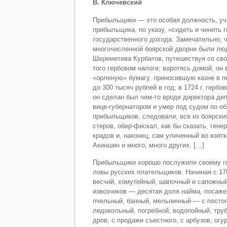
В. Ключевский
Прибыльщики — это особая должность, уч
прибыльщика, по указу, «сидеть и чинить г
государственного дохода. За­мечательно, 
многочисленной боярской дворни были люд
Шереметева Курбатов, путешествуя со свои
того гербовом налоге; воротясь домой, он
«орленую» бумагу, приносившую казне в пе
до 300 тысяч рублей в год; в 1724 г. гербо
он сделан был чем-то вроде директора деп
вице-губернатором и умер под судом по об
прибыльщиков, следовали, все из боярских
стеров, обер-фискал, как бы сказать, ген
крадов и, наконец, сам уличенный во взят
Акин­шин и много, много других. […]
Прибыльщики хорошо послужили своему гос
ловы русских плательщиков. Начиная с 17
весчий, хомутейный, шапочный и сапожный 
извозчиков — десятая доля найма, посаже
пчельный, банный, мельничный — с постоя
ледокольный, погребной, во­допойный, тру
дров, с продажи съестного, с арбузов, огу