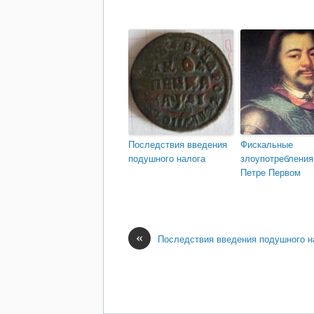
Последствия введения
Фискальные
подушного налога
злоупотребления
Петре Первом
«
Последствия введения подушного н