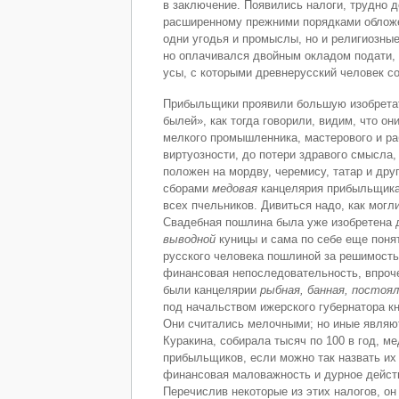
в заключение. Появились на­логи, трудно
расширенному прежними по­рядками обложе
одни угодья и промыслы, но и религиозные
но оплачивался двойным ок­ладом подати, 
усы, с которыми древнерусский человек с
Прибыльщики проявили большую изобретат
былей», как тогда говорили, видим, что о
мелкого промышленника, мастерового и ра
виртуозности, до потери здравого смысла,
положен на мордву, черемису, татар и др
сборами
медовая
кан­целярия прибыльщик
всех пчельников. Ди­виться надо, как мог
Свадебная пошлина была уже изобретена 
выводной
куницы и сама по себе еще поня
русского человека пошлиной за ре­шимост
финансовая непоследовательность, впроч
были канцелярии
рыбная, банная, по­стоя
под начальством ижерского губерна­тора 
Они считались мелочными; но иные являют
Куракина, собирала тысяч по 100 в год, м
прибыльщиков, если можно так назвать их
финансовая маловажность и дурное дейст
Перечислив некоторые из этих налогов, о