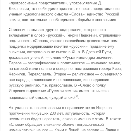
«прогрессивные представители», употребляемые Д.
Лихачевым, то необходимо признать точность представления
ученым идеологического смысла «Слова»: единство Русской
земли, настоятельная необходимость борьбы с «погаными».
Сомнения вызывает другое: содержание, которое поэт
вкладывает в слово «русский». Генрик Пашкевич, отрицающий
подлинность «Слова», считает важнейшим доказательством
подделки модернизацию понятия «русский», придание ему
значения, которого оно не имело в XII в. В Древней Руси, —
доказывает ученый, — слово «Русь» имело два значения.
Первое — географическое и политическое — означало землю,
на которой жили поляне и северяне, построившие города Киев,
Чернигов, Переяславль. Второе — религиозное — объединяло
все народы, славянские и неславянские, исповедавшие
русскую религию, т.е. православие. В «Слово о полку
Игореве» выражение «Русская земля» имеет этническо-
60
национальный смысл, чуждый эпохе
.
Актуальность повествования о поражении князя Игоря на
протяжении минувших 200 лет, актуальность, которая
несомненно будет нарастать, связана именно с этим. В тексте
«Слова» обращает внимание обилие географической
номенклатуры: на юге — Крым и Дунай, на западе — Двина и