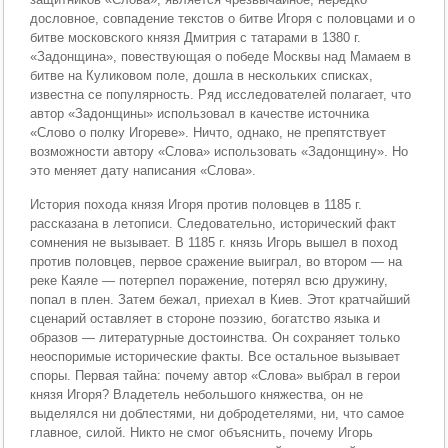
дословное, совпадение текстов о битве Игоря с половцами и о
битве московского князя Дмитрия с татарами в 1380 г.
«Задонщина», повествующая о победе Москвы над Мамаем в
битве на Куликовом поле, дошла в нескольких списках,
известна се популярность. Ряд исследователей полагает, что
автор «Задонщины» использовал в качестве источника
«Слово о полку Игореве». Ничто, однако, не препятствует
возможности автору «Слова» использовать «Задонщину». Но
это меняет дату написания «Слова».
История похода князя Игоря против половцев в 1185 г.
рассказана в летописи. Следовательно, исторический факт
сомнения не вызывает. В 1185 г. князь Игорь вышел в поход
против половцев, первое сражение выиграл, во втором — на
реке Каяле — потерпел поражение, потерял всю дружину,
попал в плен. Затем бежал, приехал в Киев. Этот кратчайший
сценарий оставляет в стороне поэзию, богатство языка и
образов — литературные достоинства. Он сохраняет только
неоспоримые исторические факты. Все остальное вызывает
споры. Первая тайна: почему автор «Слова» выбрал в герои
князя Игоря? Владетель небольшого княжества, он не
выделялся ни доблестями, ни добродетелями, ни, что самое
главное, силой. Никто не смог объяснить, почему Игорь