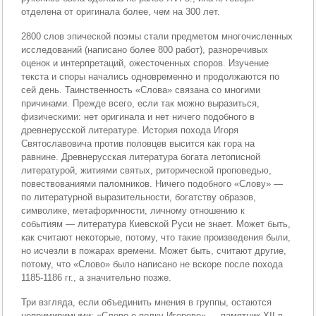
отделена от оригинала более, чем на 300 лет.
2800 слов эпической поэмы стали предметом многочисленных
исследований (написано более 800 работ), разноречивых
оценок и интерпретаций, ожесточенных споров. Изучение
текста и споры начались одновременно и продолжаются по
сей день. Таинственность «Слова» связана со многими
причинами. Прежде всего, если так можно выразиться,
физическими: нет оригинала и нет ничего подобного в
древнерусской литературе. История похода Игоря
Святославовича против половцев высится как гора на
равнине. Древнерусская литература богата летописной
литературой, житиями святых, риторической проповедью,
повествованиями паломников. Ничего подобного «Слову» —
по литературной выразительности, богатству образов,
символике, метафоричности, личному отношению к
событиям — литература Киевской Руси не знает. Может быть,
как считают некоторые, потому, что такие произведения были,
но исчезли в пожарах времени. Может быть, считают другие,
потому, что «Слово» было написано не вскоре после похода
1185-1186 гг., а значительно позже.
Три взгляда, если объединить мнения в группы, остаются
непримиримыми: «Слово о полку Игореве» — памятник XII в.,