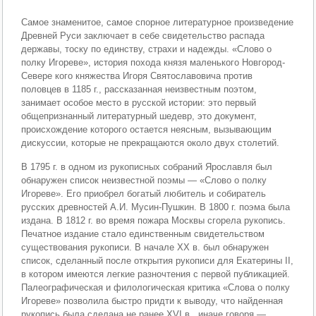
Самое знаменитое, самое спорное литературное произведение
Древней Руси заключает в себе свидетельство распада
державы, тоску по единству, страхи и надежды. «Слово о
полку Игореве», история похода князя маленького Новгород-
Севере кого княжества Игоря Святославовича против
половцев в 1185 г., рассказанная неизвестным поэтом,
занимает особое место в русской истории: это первый
общепризнанный литературный шедевр, это документ,
происхождение которого остается неясным, вызывающим
дискуссии, которые не прекращаются около двух столетий.
В 1795 г. в одном из рукописных собраний Ярославля был
обнаружен список неизвестной поэмы — «Слово о полку
Игореве». Его приобрел богатый любитель и собиратель
русских древностей А.И. Мусин-Пушкин. В 1800 г. поэма была
издана. В 1812 г. во время пожара Москвы сгорела рукопись.
Печатное издание стало единственным свидетельством
существования рукописи. В начале XX в. был обнаружен
список, сделанный после открытия рукописи для Екатерины II,
в котором имеются легкие разночтения с первой публикацией.
Палеографическая и филологическая критика «Слова о полку
Игореве» позволила быстро придти к выводу, что найденная
рукопись была сделана не ранее XVI в., иначе говоря —