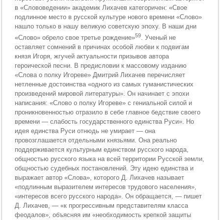
в «Слововедении» академик Лихачев категоричен: «Свое
подлинное место в русской культуре нового времени «Слово»
нашло только в нашу великую советскую эпоху. В наши дни
59
«Слово» обрело свое третье рождение»
. Ученый не
оставляет сомнений в причинах особой любви к подвигам
князя Игоря, жгучей актуальности призывов автора
героической песни. В предисловии к массовому изданию
«Слова о полку Игореве» Дмитрий Лихачев перечисляет
нетленные достоинства «одного из самых гуманистических
произведений мировой литературы». Он начинает с эпохи
написания: «Слово о полку Игореве» с гениальной силой и
проникновенностью отразило в себе главное бедствие своего
времени — слабость государственного единства Руси». Но
идея единства Руси отнюдь не умирает — она
провозглашается отдельными князьями. Она реально
поддерживается культурным единством русского народа,
общностью русского языка на всей территории Русской земли,
общностью судебных постановлений. Эту идею единства и
выражает автор «Слова», которого Д. Лихачев называет
«подлинным выразителем интересов трудового населения»,
«интересов всего русского народа». Он обращается, — пишет
Д. Лихачев, — «к прогрессивным представителям класса
феодалов», объясняя им «необходимость крепкой защиты