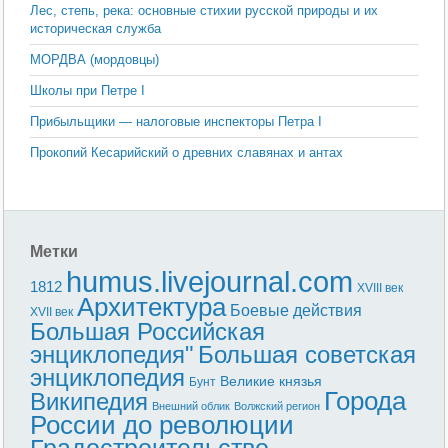
Лес, степь, река: основные сти­хии русской природы и их
историческая служба
МОРДВА (мордовцы)
Школы при Петре I
Прибыльщики — налоговые инспекторы Петра I
Прокопий Кесарийский о древних славянах и антах
Метки
humus.livejournal.com
1812
XVIII век
Архитектура
Боевые действия
XVII век
Большая Российская
энциклопедия"
Большая советская
энциклопедия
Великие князья
Бунт
Города
Википедия
Внешний облик
Волжский регион
России до революции
Градостроительство