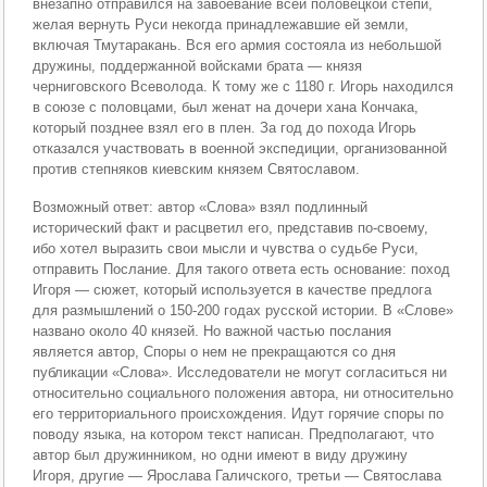
внезапно отправился на завоевание всей половецкой степи,
желая вернуть Руси некогда принадлежавшие ей земли,
включая Тмутаракань. Вся его армия состояла из небольшой
дружины, поддержанной войсками брата — князя
черниговского Всеволода. К тому же с 1180 г. Игорь находился
в союзе с половцами, был женат на дочери хана Кончака,
который позднее взял его в плен. За год до похода Игорь
отказался участвовать в военной экспедиции, организованной
против степняков киевским князем Святославом.
Возможный ответ: автор «Слова» взял подлинный
исторический факт и расцветил его, представив по-своему,
ибо хотел выразить свои мысли и чувства о судьбе Руси,
отправить Послание. Для такого ответа есть основание: поход
Игоря — сюжет, который используется в качестве предлога
для размышлений о 150-200 годах русской истории. В «Слове»
названо около 40 князей. Но важной частью послания
является автор, Споры о нем не прекращаются со дня
публикации «Слова». Исследователи не могут согласиться ни
относительно социального положения автора, ни относительно
его территориального происхождения. Идут горячие споры по
поводу языка, на котором текст написан. Предполагают, что
автор был дружинником, но одни имеют в виду дружину
Игоря, другие — Ярослава Галичского, третьи — Святослава