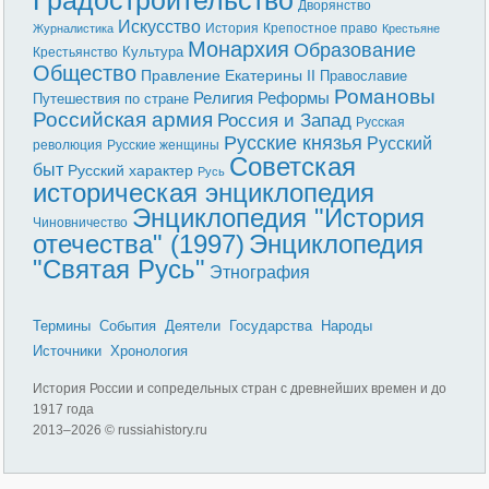
Дворянство
Искусство
История
Крепостное право
Журналистика
Крестьяне
Монархия
Образование
Культура
Крестьянство
Общество
Правление Екатерины II
Православие
Романовы
Реформы
Религия
Путешествия по стране
Российская армия
Россия и Запад
Русская
Русские князья
Русский
революция
Русские женщины
Советская
быт
Русский характер
Русь
историческая энциклопедия
Энциклопедия "История
Чиновничество
отечества" (1997)
Энциклопедия
"Святая Русь"
Этнография
Термины
События
Деятели
Государства
Народы
Источники
Хронология
История России и сопредельных стран с древнейших времен и до
1917 года
2013–
2026 © russiahistory.ru