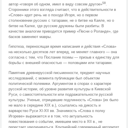
58
автор «говоря об одном, имел в виду совсем другое»
.
Сторонники этого взгляда считают, что в действительности в
«Слове» идет речь не о походе Игоря, но о первом
столкновении русских с татарами, не о битве на Каяле, но о
битве на Калке, где русские дружины были разбиты. В
качестве аналогии приводится пример «Песни о Роланде», где
басков заменяют мавры.
Гипотеза, переносящая время написания и действия «Слова»
на несколько десятков лет вперед, не меняет главного — она
согласна с тем, что Послание поэмы — призыв к единству для
борьбы с внешней опасностью — половцами или татарами.
Памятник древнерусской письменности, предмет научных
исследований, с момента публикации был объектом
политической полемики. Аргументом в спорах о характере
русской истории, об уровне развития культуры в Киевской
Руси, о самостоятельности или подражательности русской
культуры. Ученые, отрицавшие подлинность «Слова» (их было
не мало в середине XIX в.), ссылались на дикость и
варварство Руси XI-XII вв. Значимость «Слова о полку
Игореве» выражается и в том, что актуальность
повествования о событии, имевшем место в XII в., не
перестает увеличиваться. Крупнейший современный авторитет