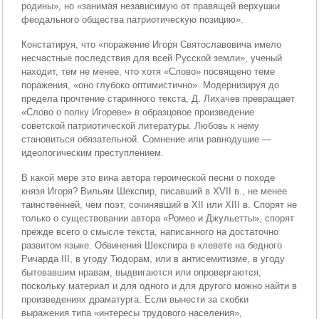
родины», но «занимая независимую от правящей верхушки
феодального общества патриотическую позицию».
Констатируя, что «поражение Игоря Святославовича имело
несчастные последствия для всей Русской земли», ученый
находит, тем не менее, что хотя «Слово» посвящено теме
поражения, «оно глубоко оптимистично». Модернизируя до
предела прочтение старинного текста, Д. Лихачев превращает
«Слово о полку Игореве» в образцовое произведение
советской патриотической литературы. Любовь к нему
становиться обязательной. Сомнение или равнодушие —
идеологическим преступлением.
В какой мере это вина автора героической песни о походе
князя Игоря? Вильям Шекспир, писавший в XVII в., не менее
таинственней, чем поэт, сочинявший в XII или XIII в. Спорят не
только о существовании автора «Ромео и Джульетты», спорят
прежде всего о смысле текста, написанного на достаточно
развитом языке. Обвинения Шекспира в клевете на бедного
Ричарда III, в угоду Тюдорам, или в антисемитизме, в угоду
бытовавшим нравам, выдвигаются или опровергаются,
поскольку материал и для одного и для другого можно найти в
произведениях драматурга. Если вынести за скобки
выражения типа «интересы трудового населения»,