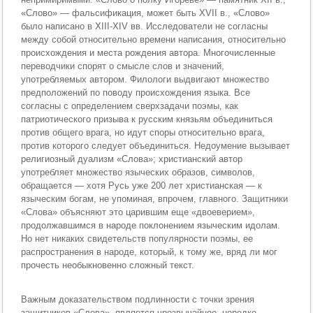
«Слово» — фальсификация, может быть XVII в., «Слово»
было написано в XIII-XIV вв. Исследователи не согласны
между собой относительно времени написания, относительно
происхождения и места рождения автора. Многочисленные
переводчики спорят о смысле слов и значений,
употребляемых автором. Филологи выдвигают множество
предположений по поводу происхождения языка. Все
согласны с определением сверхзадачи поэмы, как
патриотического призыва к русским князьям объединиться
против общего врага, но идут споры относительно врага,
против которого следует объединиться. Недоумение вызывает
религиозный дуализм «Слова»; христианский автор
употребляет множество языческих образов, символов,
обращается — хотя Русь уже 200 лет христианская — к
языческим богам, не упоминая, впрочем, главного. Защитники
«Слова» объясняют это царившим еще «двоеверием»,
продолжавшимся в народе поклонением языческим идолам.
Но нет никаких свидетельств популярности поэмы, ее
распространения в народе, который, к тому же, вряд ли мог
прочесть необыкновенно сложный текст.
Важным доказательством подлинности с точки зрения
защитников «Слова», является чрезвычайное, нередко