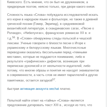
Киевского. Есть мнение, что он был не дружинником, а
придворным поэтом, неясно только, при дворе какого князя.
Сложность языка «Слова» побуждала исследователей искать
его корни в народном языке и фольклоре, но также в древней
греческой поэзии (Гомер, Эврипид), в средневековой
византийской литературе, в скандинавских сагах, «Песне о
Роланде», «Нибелунгах», французских романсах XII в. и
56
т.д.
. В «Слове» обнаружены следы польской и чешской
лексики. Ученые говорили о близости песни о Игоре к
украинскому и белорусскому языкам. Многочислсные
переводчики оказались бессильными перед «темными
местами», которые не поддаются пониманию, либо в
результате «графических» дефектов, возникших при
переписках рукописей и от неопытности издателей, либо
потому, что многие образы и понятия не находят эквивалентов
в современности, а часть слов не имеет параллелей в других
57
памятниках, остается загадкой
.
быстрая
активация аккаунта wechat
платно.
Попыткой найти ответ на «тайны» «Слова» является
предложение датировать текст XIII в., исходя из того, что