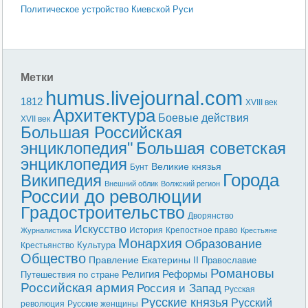
Политическое устройство Киевской Руси
Метки
humus.livejournal.com
1812
XVIII век
Архитектура
Боевые действия
XVII век
Большая Российская
энциклопедия"
Большая советская
энциклопедия
Великие князья
Бунт
Города
Википедия
Внешний облик
Волжский регион
России до революции
Градостроительство
Дворянство
Искусство
История
Крепостное право
Журналистика
Крестьяне
Монархия
Образование
Культура
Крестьянство
Общество
Правление Екатерины II
Православие
Романовы
Реформы
Религия
Путешествия по стране
Российская армия
Россия и Запад
Русская
Русские князья
Русский
революция
Русские женщины