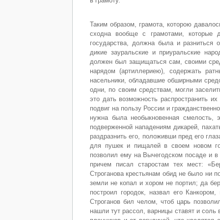
в грамоту.
Таким образом, грамота, которою давалос
сходна вообще с грамотами, которые д
государства, должна была и разниться о
дикие зауральские и приуральские наро
должен был защищаться сам, своими сред
нарядом (артиллериею), содержать рат
насельники, обладавшие обширными средс
одни, по своим средствам, могли заселит
это дать возможность распространить их 
подвиг на пользу России и гражданственн
нужна была необыкновенная смелость, эн
подверженной нападениям дикарей, пахать
раздразнить его, положивши пред его гл
для пушек и пищалей в своем новом го
позволил ему на Вычегодском посаде и в 
причем писал старостам тех мест: «Бер
Строганова крестьянам обид не было ни по
земли не копал и хором не портил; да бе
построил городок, назвал его Канкором,
Строганов бил челом, чтоб царь позволил
нашли тут рассол, варницы ставят и соль 