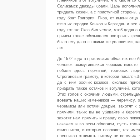
пленников и от вогуличей, что хвалятся
Соликамск дважды брали. Царь исполнил 
тридцать сажен, а с приступной стороны,
году брат Григория, Яков, от имени отца
взял их городки Канкор и Кергедан и все
году тот же Яков бил челом, чтоб додано
причем также обязывался построить креп
была ему дана с такими же условиями, ка
лет.
До 1572 года в прикамских областях все б
человек возмутившихся черемис вместе 
побили здесь пермичей, торговых лю
Строгановым грамоту, в которой писал: «
да с ним охочих козаков, сколько приб
прибрать также остяков и вогуличей, кот
Этих голов с охочими людьми, стрельцам
воевать наших изменников — черемису, ос
черемисы или остяки добрые, захотят к 
прямили, таких вы не убивайте и береги
захотят нам прямить и правду свою покаж
накажем и во всем облегчим, пусть толь
изменников, и которых повоюют, тех имен
пленников отнимать никому не велели». 