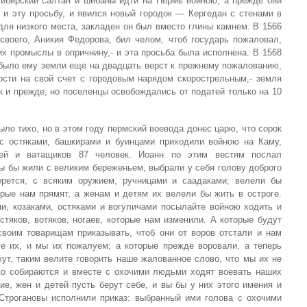
 сибирский салтан и шибаны идти на Пермь войною, а прежде они
и эту просьбу, и явился новый городок — Кергедан с стенами в
 для низкого места, закладен он был вместо глины камнем. В 1566
 своего, Аникия Федорова, бил челом, чтоб государь пожаловал,
 их промыслы в опричнину,- и эта просьба была исполнена. В 1568
 было ему земли еще на двадцать верст к прежнему пожалованию,
ости на свой счет с городовым нарядом скорострельным,- земля
к и прежде, но поселенцы освобождались от податей только на 10
ыло тихо, но в этом году пермский воевода донес царю, что сорок
с остяками, башкирами и буинцами приходили войною на Каму,
дей и ватащиков 87 человек. Иоанн по этим вестям послал
Вы бы жили с великим береженьем, выбрали у себя голову доброго
ерется, с всяким оружием, ручницами и саадаками; велели бы
орые нам прямят, а женам и детям их велели бы жить в остроге.
и, козаками, остяками и вогуличами посылайте войною ходить и
тяков, вотяков, ногаев, которые нам изменили. А которые будут
своим товарищам приказывать, чтоб они от воров отстали и нам
те их, и мы их пожалуем; а которые прежде воровали, а теперь
ут, таким велите говорить наше жалованное слово, что мы их не
ко собираются и вместе с охочими людьми ходят воевать наших
ие, жен и детей пусть берут себе, и вы бы у них этого имения и
Строгановы исполнили приказ: выбранный ими голова с охочими