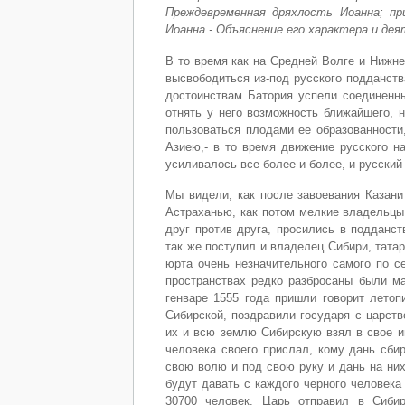
Преждевременная дряхлость Иоанна; при
Иоанна.- Объяснение его характера и де
В то время как на Средней Волге и Нижн
высвободиться из-под русского подданст
достоинствам Батория успели соединенны
отнять у него возможность ближайшего, 
пользоваться плодами ее образованности
Азиею,- в то время движение русского н
усиливалось все более и более, и русский
Мы видели, как после завоевания Казани
Астраханью, как потом мелкие владельцы
друг против друга, просились в подданс
так же поступил и владелец Сибири, тата
юрта очень незначительного самого по се
пространствах редко разбросаны были м
генваре 1555 года пришли говорит летоп
Сибирской, поздравили государя с царств
их и всю землю Сибирскую взял в свое и
человека своего прислал, кому дань сби
свою волю и под свою руку и дань на них
будут давать с каждого черного человека
30700 человек. Царь отправил в Сиб