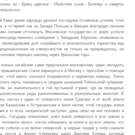
чины ее.- Браки царские.- Убийство сына.- Болезнь и смерть
ятельности.
ей Каме дикие народцы делали последние отчаянные усилия, чтоб
ва, в то время как на Западе Польша и Швеция благодаря личным
ми силами оттолкнуть Московское государство от моря, успели
непосредственного сообщения с Западною Европою, возможность
, необходимыми для скорейшего и окончательного торжества над
ародонаселения на северо-восток не только не прекращалось, но
 человек перешел наконец через Уральские горы.
 князья ногайские сами предложили московскому царю овладеть
 прикавказские стали обращаться в Москву с просьбою о помощи
тво, чтоб иметь сильного покровителя и надежную помощь. Точно
рского юрта, лежавшего в средине нынешней Тобольской губернии,
бе, но значительного в той пустынной стране, где на громадных
алочисленные роды разноплеменных и разнообычных жителей. В
ись послы к царю от сибирского князя Едигера и от всей земли
ом Казанским и Астраханским и били челом, чтоб государь князя
мя и от всех неприятелей заступил, дань свою на них положил и
рать. Государь пожаловал, взял князя сибирского и всю землю в
 положить велел; послы обязались за князя и за всю землю, что
 по соболю и по белке сибирской, а черных людей у себя сказали
ирь посла и
дорогу
(сборщика дани) Дмитрия Курова, который