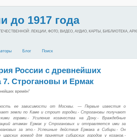
и до 1917 года
ЧЕСТВЕННОЙ: ЛЕКЦИИ, ФОТО, ВИДЕО, АУДИО, КАРТЫ, БИБЛИОТЕКА, АР
Авторы
Блог
Поиск
рия России с древнейших
а 7. Строгановы и Ермак
внейших времён"
чность ее зависимости от Москвы. — Первые известия о
учает земли по Каме и строит городки.- Строгановы получают
кими горами.- Усиление козачества на Дону.- Враждебные
озацкий атаман Ермак у Строгановых и отправляется ими за
огановых за это.- Успешные действия Ермака в Сибири.- Он
 царских воевод для принятия сибирских городов у козаков.-