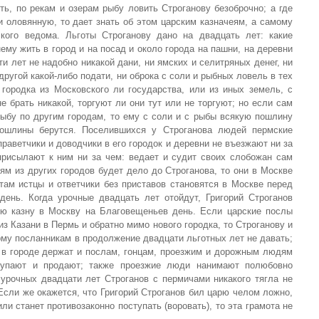
ть, по рекам и озерам рыбу ловить Строганову безоброчно; а где
 оловянную, то дает знать об этом царским казначеям, а самому
кого ведома. Льготы Строганову дано на двадцать лет: какие
ему жить в город и на посад и около города на пашни, на деревни
ти лет не надобно никакой дани, ни ямских и селитряных денег, ни
другой какой-либо подати, ни оброка с соли и рыбных ловель в тех
городка из Московского ли государства, или из иных земель, с
е брать никакой, торгуют ли они тут или не торгуют; но если сам
рыбу по другим городам, то ему с соли и с рыбы всякую пошлину
пошлины берутся. Поселившихся у Строганова людей пермские
праветчики и доводчики в его городок и деревни не въезжают ни за
присылают к ним ни за чем: ведает и судит своих слобожан сам
ям из других городов будет дело до Строганова, то они в Москве
там истцы и ответчики без приставов становятся в Москве перед
ень. Когда урочные двадцать лет отойдут, Григорий Строганов
ую казну в Москву на Благовещеньев день. Если царские послы
из Казани в Пермь и обратно мимо нового городка, то Строганову и
рму посланникам в продолжение двадцати льготных лет не давать;
и в городе держат и послам, гонцам, проезжим и дорожным людям
купают и продают; также проезжие люди нанимают полюбовно
 урочных двадцати лет Строганов с пермичами никакого тягла не
 Если же окажется, что Григорий Строганов бил царю челом ложно,
или станет противозаконно поступать (воровать), то эта грамота не