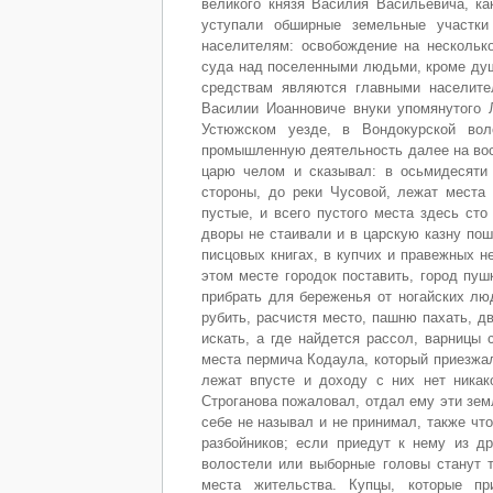
великого князя Василия Васильевича, ка
уступали обширные земельные участки
населителям: освобождение на несколько
суда над поселенными людьми, кроме душе
средствам являются главными населите
Василии Иоанновиче внуки упомянутого 
Устюжском уезде, в Вондокурской вол
промышленную деятельность далее на вост
царю челом и сказывал: в осьмидесяти
стороны, до реки Чусовой, лежат места 
пустые, и всего пустого места здесь сто
дворы не стаивали и в царскую казну пош
писцовых книгах, в купчих и правежных не
этом месте городок поставить, город пу
прибрать для береженья от ногайских лю
рубить, расчистя место, пашню пахать, д
искать, а где найдется рассол, варницы 
места пермича Кодаула, который приезжал
лежат впусте и доходу с них нет никако
Строганова пожаловал, отдал ему эти зем
себе не называл и не принимал, также чт
разбойников; если приедут к нему из д
волостели или выборные головы станут т
места жительства. Купцы, которые пр