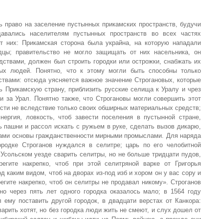
ь право на заселение пустынных прикамских пространств, будучи
авались населителям пустынных пространств во всех частях
т них: Прикамская сторона была украйна, на которую нападали
дцы; правительство не могло защищать от них насельника, он
ствами, должен был строить городки или острожки, снабжать их
ных людей. Понятно, что к этому могли быть способны только
твами: отсюда уясняется важное значение Строгановых, которые
ь Прикамскую страну, приблизить русские селища к Уралу и чрез
и за Урал. Понятно также, что Строгановы могли совершить этот
ости не вследствие только своих обширных материальных средств;
ергия, ловкость, чтоб завести поселения в пустынной стране,
 пашни и рассол искать с ружьем в руке, сделать вызов дикарю,
азами основы гражданственности мирными промыслами. Для наряда
родке Строганов нуждался в селитре; царь по его челобитной
Усольском уезде сварить селитры, но не больше тридцати пудов,
егите накрепко, чтоб при этой селитряной варке от Григорья
д каким видом, чтоб на дворах из-под изб и хором он у вас copy и
регите накрепко, чтоб он селитры не продавал никому». Строганов
 но через пять лет одного городка оказалось мало; в 1564 году
 ему поставить другой городок, в двадцати верстах от Канкора:
варить хотят, но без городка люди жить не смеют, и слух дошел от