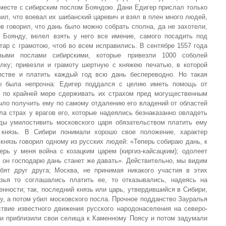
вместе с сибирским послом Бояндою. Дани Едигер прислал только
вил, что воевал их шибанский царевич и взял в плен много людей,
ов говорил, что дань было можно собрать сполна, да не захотели,
 Боянду, велел взять у него все имение, самого посадить под
тар с грамотою, чтоб во всем исправились. В сентябре 1557 года
выми послами сибирскими, которые привезли 1000 соболей
ку; привезли и грамоту шертную с княжею печатью, в которой
пстве и платить каждый год всю дань беспереводно. Но такая
ы была непрочна: Едигер поддался с целию иметь помощь от
и по крайней мере сдерживать их страхом пред могущественным
ыло получить ему по самому отдалению его владений от областей
ла страх у врагов его, которые надеялись безнаказанно овладеть
ы умилостивить московского царя обязательством платить ему
князь. В Сибири понимали хорошо свое положение, характер
 князь говорил одному из русских людей: «Теперь собираю дань, к
рь у меня война с козацким царем (киргиз-кайсацким); одолеет
 и он господарю дань станет же давать». Действительно, мы видим
бят друг друга; Москва, не принимая никакого участия в этих
зья то соглашались платить ее, то отказывались, надеясь на
нности; так, последний князь или царь, утвердившийся в Сибири,
у, а потом убил московского посла. Прочное подданство Зауралья
твие известного движения русского народонаселения на северо-
и приблизили свои селища к Каменному Поясу и потом задумали