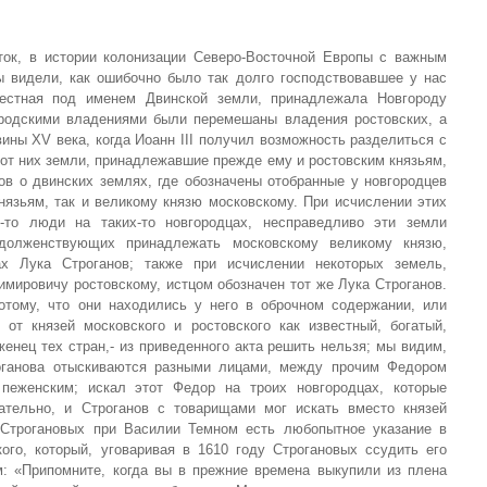
ток, в истории колонизации Северо-Восточной Европы с важным
 видели, как ошибочно было так долго господствовавшее у нас
вестная под именем Двинской земли, принадлежала Новгороду
ородскими владениями были перемешаны владения ростовских, а
вины XV века, когда Иоанн III получил возможность разделиться с
 от них земли, принадлежавшие прежде ему и ростовским князьям,
ов о двинских землях, где обозначены отобранные у новгородцев
нязьям, так и великому князю московскому. При исчислении этих
е-то люди на таких-то новгородцах, несправедливо эти земли
 долженствующих принадлежать московскому великому князю,
ах Лука Строганов; также при исчислении некоторых земель,
мировичу ростовскому, истцом обозначен тот же Лука Строганов.
отому, что они находились у него в оброчном содержании, или
от князей московского и ростовского как известный, богатый,
енец тех стран,- из приведенного акта решить нельзя; мы видим,
роганова отыскиваются разными лицами, между прочим Федором
пеженским; искал этот Федор на троих новгородцах, которые
ательно, и Строганов с товарищами мог искать вместо князей
о Строгановых при Василии Темном есть любопытное указание в
го, который, уговаривая в 1610 году Строгановых ссудить его
: «Припомните, когда вы в прежние времена выкупили из плена