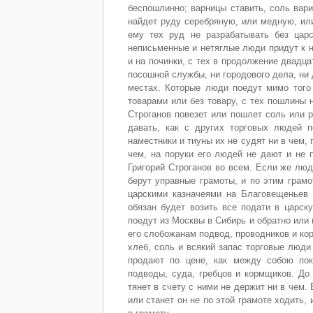
беспошлинно; варницы ставить, соль вари
найдет руду серебряную, или медную, или
ему тех руд не разрабатывать без царс
неписьменные и нетяглые люди придут к н
и на починки, с тех в продолжение двадца
посошной службы, ни городового дела, ни 
местах. Которые люди поедут мимо того 
товарами или без товару, с тех пошлины н
Строганов повезет или пошлет соль или 
давать, как с других торговых людей 
наместники и тиуны их не судят ни в чем, 
чем, на поруки его людей не дают и не 
Григорий Строганов во всем. Если же люд
берут управные грамоты, и по этим грамо
царскими казначеями на Благовещеньев д
обязан будет возить все подати в царск
поедут из Москвы в Сибирь и обратно или 
его слобожанам подвод, проводников и ко
хлеб, соль и всякий запас торговые люд
продают по цене, как между собою по
подводы, суда, гребцов и кормщиков. До
тянет в счету с ними не держит ни в чем.
или станет он не по этой грамоте ходить, 