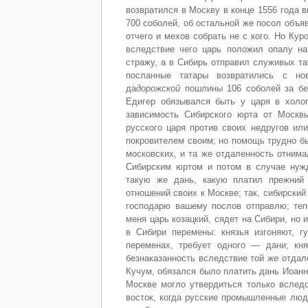
возвратился в Москву в конце 1556 года 
700 соболей, об остальной же посол объя
отчего и мехов собрать не с кого. Но Кур
вследствие чего царь положил опалу на
стражу, а в Сибирь отправил служивых та
посланные татары возвратились с но
да
дорожской
пошлины 106 соболей за бел
Едигер обязывался быть у царя в холо
зависимость Сибирского юрта от Москв
русского царя против своих недругов ил
покровителем своим; но помощь трудно б
московских, и та же отдаленность отнима
Сибирским юртом и потом в случае нужд
такую же дань, какую платил прежний 
отношений своих к Москве; так, сибирский
господарю вашему послов отправлю; тепе
меня царь козацкий, сядет на Сибири, но
в Сибири перемены: князья изгоняют, гу
переменах, требует одного — дани; кня
безнаказанность вследствие той
же
отдале
Кучум, обязался было платить дань Иоанн
Москве могло утвердиться только вследс
восток, когда русские промышленные люд