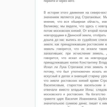
перейти и через него.
В истории этого движения на северо-вос
значением является род Строгановых. Мы
мнение, что вся обширная область, из
Великому; мы видели, что здесь с новг
потом московских князей. От второй поло
новгородцами в Двинской земле, отобрать
дошла до нас выпись из судейских списк
земли, как принадлежавшие ростовским к
земель говорится, что их искали таки
захвативших; при исчислении земель,
говорится, что искал их на новгородц
принадлежавших князю Константину Влади
Искал ли Лука Строганов этих земель п
потому, что был уполномочен искать их 
искусный в делах и знающий старину урож
что земли ростовских князей кроме Ст
Василисовым, старостою васильским и 
отвечали вместо владыки Ионы; следов
московского и ростовских. На богатств
грамоте царя Василия Иоанновича Шуйско
значительною суммою денег, пишет к ним