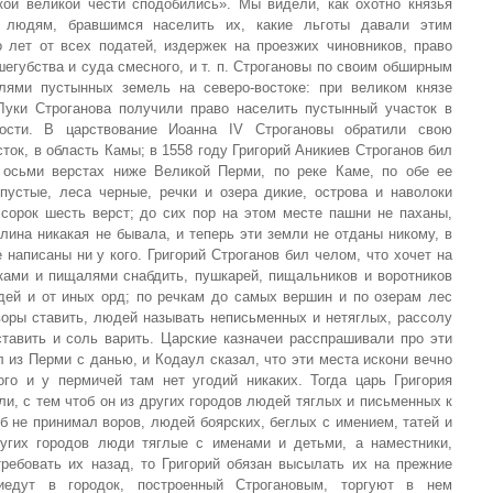
кой великой чести сподобились». Мы видели, как охотно князья
 людям, бравшимся населить их, какие льготы давали этим
 лет от всех податей, издержек на проезжих чиновников, право
губства и суда смесного, и т. п. Строгановы по своим обширным
лями пустынных земель на северо-востоке: при великом князе
Луки Строганова получили право населить пустынный участок в
ости. В царствование Иоанна IV Строгановы обратили свою
ок, в область Камы; в 1558 году Григорий Аникиев Строганов бил
 осьми верстах ниже Великой Перми, по реке Каме, по обе ее
пустые, леса черные, речки и озера дикие, острова и наволоки
 сорок шесть верст; до сих пор на этом месте пашни не паханы,
лина никакая не бывала, и теперь эти земли не отданы никому, в
 написаны ни у кого. Григорий Строганов бил челом, что хочет на
шками и пищалями снабдить, пушкарей, пищальников и воротников
дей и от иных орд; по речкам до самых вершин и по озерам лес
воры ставить, людей называть неписьменных и нетяглых, рассолу
ставить и соль варить. Царские казначеи расспрашивали про эти
 из Перми с данью, и Кодаул сказал, что эти места искони вечно
го и у пермичей там нет угодий никаких. Тогда царь Григория
ли, с тем чтоб он из других городов людей тяглых и письменных к
об не принимал воров, людей боярских, беглых с имением, татей и
ругих городов люди тяглые с именами и детьми, а наместники,
ребовать их назад, то Григорий обязан высылать их на прежние
иедут в городок, построенный Строгановым, торгуют в нем