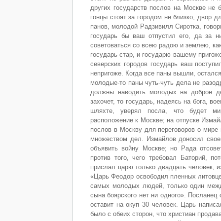
других государств послов на Москве не 
гонцы стоят за городом не близко, двор д
панов, молодой Радзивилл Сиротка, говор
государь бы ваш отпустил его, да за н
советоваться со всею радою и землею, ка
государь стар, и государю вашему пригож
северских городов государь ваш поступи
непригоже. Когда все паны вышли, остался
молодые-то паны чуть-чуть дела не разод
должны наводить молодых на доброе де
захочет, то государь, надеясь на бога, во
шляхте, уверял посла, что будет ми
расположение к Москве; на отпуске Измай
послов в Москву для переговоров о мире 
множеством дел. Измайлов доносил своем
объявить войну Москве; но Рада отсове
против того, чего требовал Баторий, п
прислал царю только двадцать человек; и
«Царь Феодор освободил пленных литовцев
самых молодых людей, только один межд
сына боярского нет ни одного». Посланец 
оставит на окуп 30 человек. Царь напис
было с обеих сторон, что христиан продав