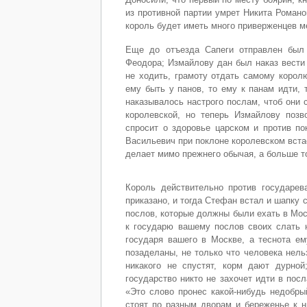
из противной партии умрет Никита Романо
король будет иметь много приверженцев м
Еще до отъезда Сапеги отправлен был
Феодора; Измайлову дан был наказ вести 
не ходить, грамоту отдать самому королю
ему быть у панов, то ему к панам идти,
наказывалось настрого послам, чтоб они 
королевской, но теперь Измайлову позв
спросит о здоровье царском и против по
Васильевич при поклоне королевском встае
делает мимо прежнего обычая, а больше то
Король действительно против государев
приказано, и тогда Стефан встал и шапку
послов, которые должны были ехать в Мос
к государю вашему послов своих слать н
государя вашего в Москве, а теснота ем
позаделаны, не только что человека нель
никакого не спустят, корм дают дурной
государство никто не захочет идти в пос
«Это слово пронес какой-нибудь недобры
стоят по разным дворам и береженье к н