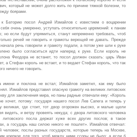
вич, который не может долго жить по причине тяжкой болезни, то
ежду боярами.
 к Баторию посол Андрей Измайлов с известием о воцарении
себя очень умеренно, уступать относительно церемоний: к панам
; но если будут упрямиться, станут непременно требовать, чтоб
 только речей не говорить и грамоты верющей не давать. Прежде
сначала речь говорили и грамоту подали, а потом уже шли к руке
олено было согласиться идти наперед к руке. Если король не
клона Феодора не встанет, то посол должен сказать: царь Иван
т, а Стефан король не встает, и то ведает Стефан король, что так
го ничего не говорить.
а имени и поклона не встал; Измайлов заметил, как ему было
 снял. Измайлов представил опасную грамоту на великих литовских
кву для заключения мира, но паны радные отвечали ему: «Король
е хочет, потому: государя нашего посол Лев Сапега и теперь у
у великая, где стоит, тот двор огорожен высоко, и малые щели
зя видеть, и ветру провеять некуда; с двора литовского человека
; литовского посла держат хуже всех других послов; в такое
лах, а государь наш силою никого не пошлет». Измайлов отвечал:
й человек; послы разных государств, которые теперь на Москве,
им крепкое для того, чтоб между ними ссоры не было; а если б