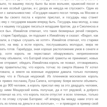
было, то вашему послу было бы всех вольнее; крымский посол и
ля них особый сделан, и с двора их никуда не спускают». Один из
ил с запальчивостию: «Государя нашего посол теперь на Москве и
им бы своего посла к королю прислал, и государь наш станет
к ему с государем вашим вперед быть. Государь ваш молод, а наш
е к нашему государю писаться младшим братом, да и Смоленска и
лся бы». Измайлов отвечал, что таких безмерных речей говорить
 старик Гарабурда, он подошел к Измайлову и сказал: «Видел, как
рали, а старых слушать не хотят». Измайлов отвечал, что старики
ло, на мир; а если король, послушавшись молодых, мира не
евать готов. Гарабурда, зная хорошо расположение умов в сенате и
р, хотя король не переставал обнаруживать неприязненное
лову объявили, что Баторий опасной грамоты не принимает, новых
не отправит; обедать Измайлова король не позвал, отговариваясь
у правительству, что король тотчас по смерти Иоанна IV хотел
товала; а земля на военные издержки давала только половину
отому что в Польше неурожай. Из пленников московских король
х привез посланец Лука Сапега, которому бояре велели объявить:
 до 900 человек, а король прислал ему за это двадцать человек,
у ними Мещерский князь получше, да и тот рядовой, а доброго
отвечал на это, что король после отпустит и всех пленных, только
ал по этому случаю Баторию: «И вперед бы между нами этого не
ать из плена на деньги и на золотые», — и приводил в пример свой