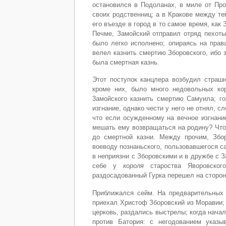
остановился в Подоланах, в миле от Про
своих родственниц; а в Кракове между т
его въезде в город в то самое время, как 
Печме, Замойский отправил отряд пехоты
было легко исполнено; опираясь на прав
велел казнить смертию Зборовского, ибо 
была смертная казнь.
Этот поступок канцлера возбудил страш
кроме них, было много недовольных ко
3амойского казнить смертию Самуила; го
изгнание, однако чести у него не отнял, с
что если осужденному на вечное изгнание
мешать ему возвращаться на родину? Что
до смертной казни. Между прочим, Збо
воеводу познаньского, пользовавшегося 
в неприязни с Зборовскими и в дружбе с З
себе у
короля
староства Яворовского
раздосадованный Гурка перешел на сторон
Приближался сейм. На предварительных
приехал Христоф Зборовский из Моравии; 
церковь, раздались выстрелы; когда нача
против Батория: с нeгoдoвaнием указы