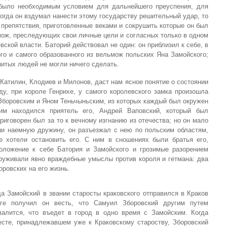
 было необходимым условием для дальнейшего преуспения, для
когда он вздумал нанести этому государству решительный удар, то
 препятствия, приготовленные веками и сокрушить которые он был
мож, преследующих свои личные цели и согласных только в одном
ской власти. Баторий действовал не один: он приблизил к себе, в
ого и самого образованного из вельмож польских Яна Замойского;
нитых людей не могли ничего сделать.
атилин, Клодиев и Милонов, даст нам ясное понятие о состоянии
у, при короле Генрихе, у самого королевского замка произошла
Зборовским и Яном Теньчыньским, из которых каждый был окружен
им находился приятель его, Андрей Ваповский, который был
риговорен был за то к вечному изгнанию из отечества; но он мало
ши наемную дружину, он разъезжал с нею по польским областям,
е хотели остановить его. С ним в сношениях были братья его,
оложение к себе Батория и Замойского и грозимые разорением
аруживали явно враждебные умыслы против короля и гетмана: два
ровских на его жизнь.
а Замойский в звании старосты краковского отправился в Краков
ге получил он весть, что Самуил Зборовский другим путем
валится, что въедет в город в одно время с Замойским. Когда
сте, принадлежавшем уже к Краковскому староству, Зборовский