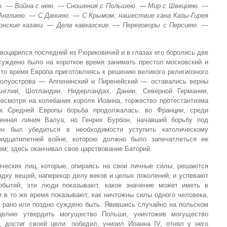
ю. — Война с нею. — Сношения с Польшею. — Мир с Швециею. —
Англиею. — С Даниею. — С Крымом; нашествие хана Казы-Гирея
нские казаки. — Дела кавказские. — Переговоры с Персиею. —
 воцарился последний из Рюриковичей и в глазах его боролись две
уждено было на короткое время занимать престол московский и
 то время Европа приготовляясь к решению великого религиозного
полуострова — Аппенинский и Пиренейский — оставались верны
Англии, Шотландии, Нидерландах, Дании, Северной Германии,
несмотря на колебания короля Иоанна, торжество протестантизма
ах Средней Европы борьба продолжалась: во Франции, среди
венная линия Валуа, но Генрих Бурбон, начавший борьбу под
ен был убедиться в необходимости уступить католическому
ридцатилетней войне, которою должно было запечатлеться ее
зм; здесь оканчивал свое царствование Баторий.
ческих лиц, которые, опираясь на свои личные силы, решаются
дку вещей, наперекор делу веков и целых поколений, и успевают
обытий; эти люди показывают, какое значение может иметь в
и в то же время показывают, как ничтожны силы одного человека,
у рано или поздно суждено быть. Явившись случайно на польском
целию утвердить могущество Польши, уничтожив могущество
, достиг своей цели: победил, унизил Иоанна IV, отнял у него