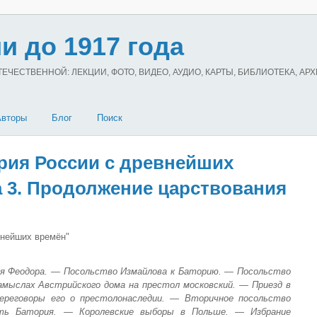
и до 1917 года
ЧЕСТВЕННОЙ: ЛЕКЦИИ, ФОТО, ВИДЕО, АУДИО, КАРТЫ, БИБЛИОТЕКА, АР
Авторы
Блог
Поиск
рия России с древнейших
ва 3. Продолжение царствования
внейших времён"
ия Феодора. — Посольство Измайлова к Баторию. — Посольство
замыслах Австрийского дома на престол московский. — Приезд в
ереговоры его о престолонаследии. — Вторичное посольство
ть Батория. — Королевские выборы в Польше. — Избрание