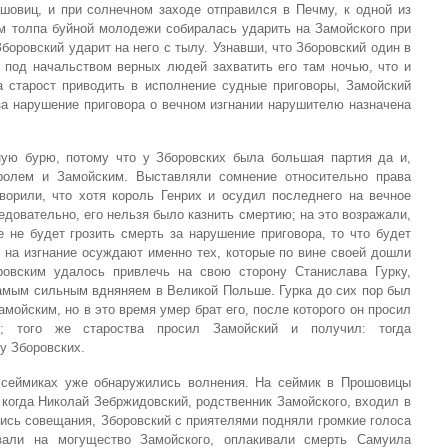
шовиц, и при солнечном заходе отправился в Печму, к одной из
ем толпа буйной молодежи собиралась ударить на Замойского при
Зборовский ударит на него с тылу. Узнавши, что Зборовский один в
 под начальством верных людей захватить его там ночью, что и
а старост приводить в исполнение судные приговоры, Замойский
за нарушение приговора о вечном изгнании нарушителю назначена
ную бурю, потому что у Зборовских была большая партия да и,
ролем и Замойским. Выставляли сомнение относительно права
ворили, что хотя король Генрих и осудил последнего на вечное
ледовательно, его нельзя было казнить смертию; на это возражали,
 не будет грозить смерть за нарушение приговора, то что будет
 на изгнание осуждают именно тех, которые по вине своей дошли
ровским удалось привлечь на свою сторону Станислава Гурку,
самым сильным вдняняем в Великой Польше. Гурка до сих пор был
амойским, но в это время умер брат его, после которого он просил
; того же староства просил Замойский и получил: тогда
у Зборовских.
 сеймиках уже обнаружились волнения. На сеймик в Прошовицы
когда Николай Зебржидовский, родственник Замойского, входил в
лись совещания, Зборовский с приятелями подняли громкие голоса
вали на могущество Замойского, оплакивали смерть Самуила