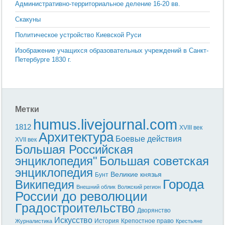
Административно-территориальное деление 16-20 вв.
Скакуны
Политическое устройство Киевской Руси
Изображение учащихся образовательных учреждений в Санкт-
Петербурге 1830 г.
Метки
humus.livejournal.com
1812
XVIII век
Архитектура
Боевые действия
XVII век
Большая Российская
энциклопедия"
Большая советская
энциклопедия
Великие князья
Бунт
Города
Википедия
Внешний облик
Волжский регион
России до революции
Градостроительство
Дворянство
Искусство
История
Крепостное право
Журналистика
Крестьяне