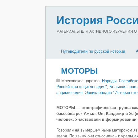
История Росси
МАТЕРИАЛЫ ДЛЯ АКТИВНОГО ИЗУЧЕНИЯ ОТЕ
Путеводители по русской истории
МОТОРЫ
Московское царство,
Народы
,
Российск
Российская энциклопедия"
,
Большая совет
энциклопедия
,
Энциклопедия "История отеч
МОТОРЫ — этнографическая группа само
бассейна рек Амыл, Оя, Кандегир и Ус (н
человек. Участвовали в формировании 
Говорили на вымершем ныне маторском яз
зверя. По языку они относились к уральц