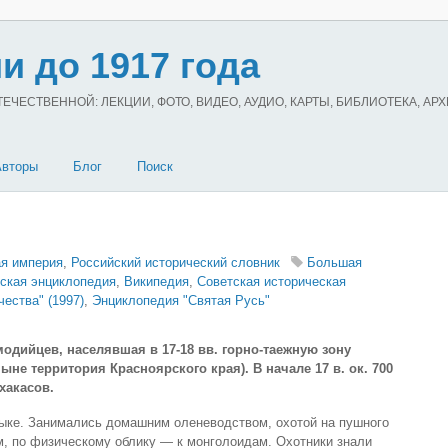
и до 1917 года
ЧЕСТВЕННОЙ: ЛЕКЦИИ, ФОТО, ВИДЕО, АУДИО, КАРТЫ, БИБЛИОТЕКА, АР
Авторы
Блог
Поиск
ая империя
,
Российский исторический словник
Большая
ская энциклопедия
,
Википедия
,
Советская историческая
ества" (1997)
,
Энциклопедия "Святая Русь"
дийцев, населявшая в 17-18 вв. горно-таежную зону
ыне территория Красноярского края). В начале 17 в. ок. 700
хакасов.
ыке. Занимались домашним оленеводством, охотой на пушного
ам, по физическому облику — к монголоидам. Охотники знали