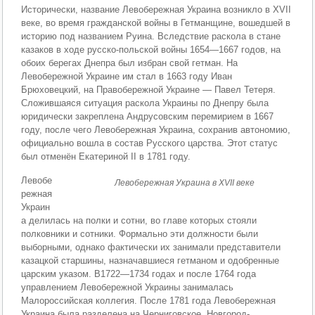
Исторически, название Левобережная Украина возникло в XVII
веке, во время гражданской войны в Гетманщине, вошедшей в
историю под названием Руина. Вследствие раскола в стане
казаков в ходе русско-польской войны 1654—1667 годов, на
обоих берегах Днепра был избран свой гетман. На
Левобережной Украине им стал в 1663 году Иван
Брюховецкий, на Правобережной Украине — Павел Тетеря.
Сложившаяся ситуация раскола Украины по Днепру была
юридически закреплена Андрусовским перемирием в 1667
году, после чего Левобережная Украина, сохранив автономию,
официально вошла в состав Русского царства. Этот статус
был отменён Екатериной II в 1781 году.
Левобе
Левобережная Украина в XVII веке
режная
Украин
а делилась на полки и сотни, во главе которых стояли
полковники и сотники. Формально эти должности были
выборными, однако фактически их занимали представители
казацкой старшины, назначавшиеся гетманом и одобренные
царским указом. В1722—1734 годах и после 1764 года
управлением Левобережной Украины занималась
Малороссийская коллегия. После 1781 года Левобережная
Украина была разделена на Черниговское, Новгород-