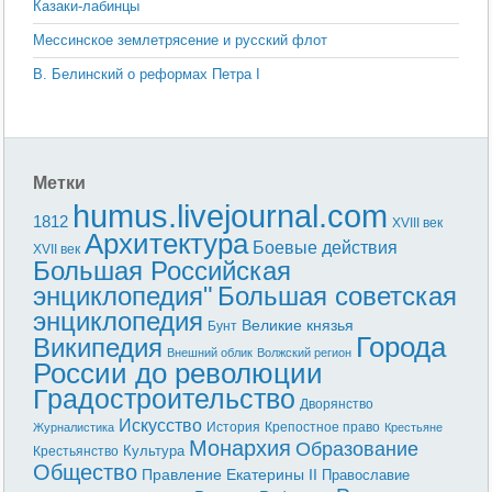
Казаки-лабинцы
Мессинское землетрясение и русский флот
В. Белинский о реформах Петра I
Метки
humus.livejournal.com
1812
XVIII век
Архитектура
Боевые действия
XVII век
Большая Российская
энциклопедия"
Большая советская
энциклопедия
Великие князья
Бунт
Города
Википедия
Внешний облик
Волжский регион
России до революции
Градостроительство
Дворянство
Искусство
История
Крепостное право
Журналистика
Крестьяне
Монархия
Образование
Культура
Крестьянство
Общество
Правление Екатерины II
Православие