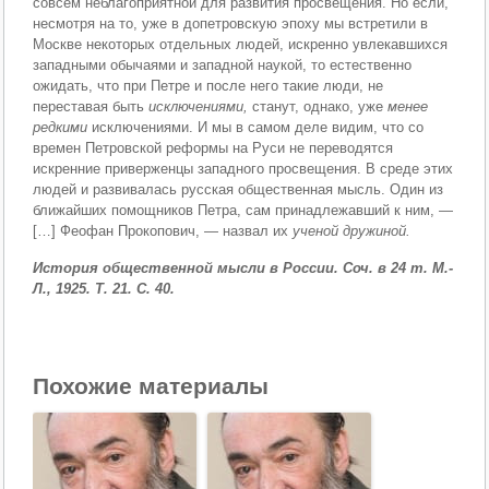
совсем неблагоприятной для развития просвеще­ния. Но если,
несмотря на то, уже в допетровскую эпоху мы встретили в
Москве некоторых отдельных людей, искренно увлекавшихся
западными обычаями и запад­ной наукой, то естественно
ожидать, что при Петре и после него такие люди, не
переставая быть
исключени­ями,
станут, однако, уже
менее
редкими
исключениями. И мы в самом деле видим, что со
времен Петровской реформы на Руси не переводятся
искренние привержен­цы западного просвещения. В среде этих
людей и раз­вивалась русская общественная мысль. Один из
ближай­ших помощников Петра, сам принадлежавший к ним, —
[…] Феофан Прокопович, — назвал их
ученой дружиной.
История общественной мысли в России. Соч. в 24 т. М.-
Л., 1925. Т. 21. С. 40.
Похожие материалы