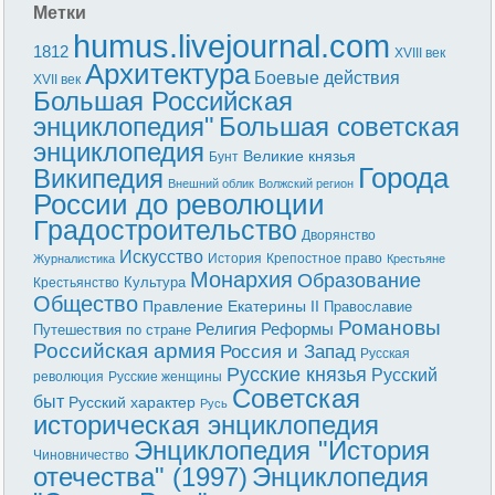
Метки
humus.livejournal.com
1812
XVIII век
Архитектура
Боевые действия
XVII век
Большая Российская
энциклопедия"
Большая советская
энциклопедия
Великие князья
Бунт
Города
Википедия
Внешний облик
Волжский регион
России до революции
Градостроительство
Дворянство
Искусство
История
Крепостное право
Журналистика
Крестьяне
Монархия
Образование
Культура
Крестьянство
Общество
Правление Екатерины II
Православие
Романовы
Реформы
Религия
Путешествия по стране
Российская армия
Россия и Запад
Русская
Русские князья
Русский
революция
Русские женщины
Советская
быт
Русский характер
Русь
историческая энциклопедия
Энциклопедия "История
Чиновничество
отечества" (1997)
Энциклопедия