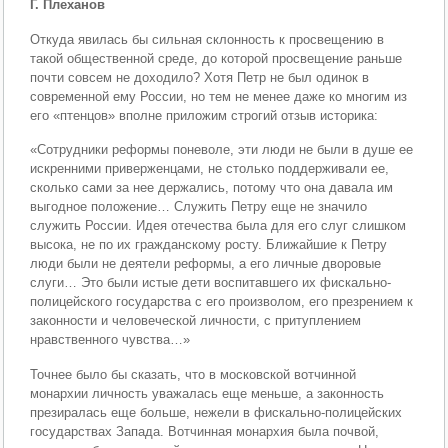
Г. Плеханов
Откуда явилась бы сильная склонность к просвеще­нию в
такой общественной среде, до которой просве­щение раньше
почти совсем не доходило? Хотя Петр не был одинок в
современной ему России, но тем не менее даже ко многим из
его «птенцов» вполне прило­жим строгий отзыв историка:
«Сотрудники реформы поневоле, эти люди не были в душе ее
искренними приверженцами, не столько под­держивали ее,
сколько сами за нее держались, потому что она давала им
выгодное положение… Служить Петру еще не значило
служить России. Идея отечества была для его слуг слишком
высока, не по их гражданскому росту. Ближайшие к Петру
люди были не деятели ре­формы, а его личные дворовые
слуги… Это были истые дети воспитавшего их фискально-
полицейского государ­ства с его произволом, его презрением к
законности и человеческой личности, с притуплением
нравственного чувства…»
Точнее было бы сказать, что в московской вотчинной
монархии личность уважалась еще меньше, а законность
презиралась еще больше, нежели в фискально-полицейских
государствах Запада. Вотчинная монархия была по­чвой,