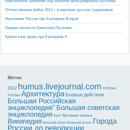
Красненское сражение под началом фельдмаршала Кутузова
Отечественная война 1812 г. в картинах русских художников
Население России при Екатерине Второй
Оценки личности Емельяна Пугачева
Крепостное право при Екатерине II
Метки
humus.livejournal.com
1812
XVIII век
Архитектура
Боевые действия
XVII век
Большая Российская
энциклопедия"
Большая советская
энциклопедия
Великие князья
Бунт
Города
Википедия
Внешний облик
Волжский регион
России до революции