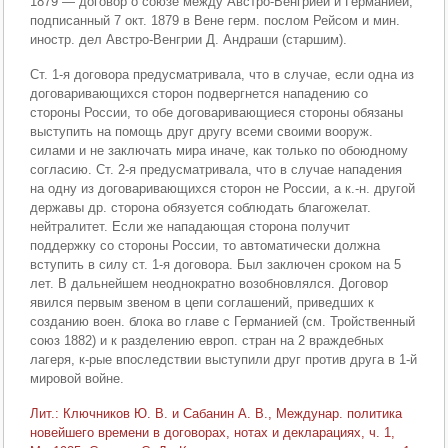
1879 — договор о союзе между Австро-Венгрией и Германией,
подписанный 7 окт. 1879 в Вене герм. послом Рейсом и мин.
иностр. дел Австро-Венгрии Д. Андраши (старшим).
Ст. 1-я договора предусматривала, что в случае, если одна из
договаривающихся сторон подвергнется нападению со
стороны России, то обе договаривающиеся стороны обязаны
выступить на помощь друг другу всеми своими вооруж.
силами и не заключать мира иначе, как только по обоюдному
согласию. Ст. 2-я предусматривала, что в случае нападения
на одну из договаривающихся сторон не России, а к.-н. другой
державы др. сторона обязуется соблюдать благожелат.
нейтралитет. Если же нападающая сторона получит
поддержку со стороны России, то автоматически должна
вступить в силу ст. 1-я договора. Был заключен сроком на 5
лет. В дальнейшем неоднократно возобновлялся. Договор
явился первым звеном в цепи соглашений, приведших к
созданию воен. блока во главе с Германией (см. Тройственный
союз 1882) и к разделению европ. стран на 2 враждебных
лагеря, к-рые впоследствии выступили друг против друга в 1-й
мировой войне.
Лит.: Ключников Ю. В. и Сабанин А. В., Междунар. политика
новейшего времени в договорах, нотах и декларациях, ч. 1,