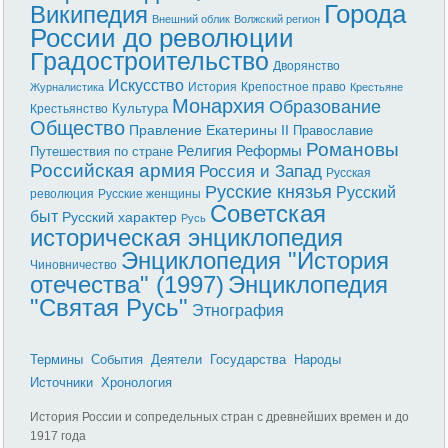
Города
Википедия
Внешний облик
Волжский регион
России до революции
Градостроительство
Дворянство
Искусство
История
Крепостное право
Журналистика
Крестьяне
Монархия
Образование
Культура
Крестьянство
Общество
Правление Екатерины II
Православие
Романовы
Реформы
Религия
Путешествия по стране
Российская армия
Россия и Запад
Русская
Русские князья
Русский
революция
Русские женщины
Советская
быт
Русский характер
Русь
историческая энциклопедия
Энциклопедия "История
Чиновничество
отечества" (1997)
Энциклопедия
"Святая Русь"
Этнография
Термины
События
Деятели
Государства
Народы
Источники
Хронология
История России и сопредельных стран с древнейших времен и до
1917 года