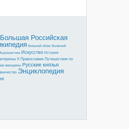
Большая Российская
икипедия
Внешний облик
Волжский
Искусство
История
Журналистика
атерины II
Православие
Путешествия по
Русские князья
кие женщины
Энциклопедия
вничество
ия