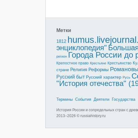
Метки
humus.livejourna
1812
энциклопедия"
Большая
Города России до
регион
Ку
Крепостное право
Крестьянство
Крестьяне
Романов
Реформы
Религия
стране
С
Русский быт
Русский характер
Русь
"История отечества" (1
Термины
События
Деятели
Государства
История России и сопредельных стран с древ
2013–
2026 © russiahistory.ru