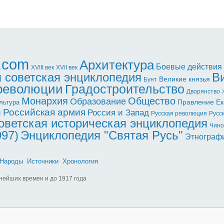
l.com
Архитектура
Боевые действия
XVII век
XVIII век
 советская энциклопедия
В
Великие князья
Бунт
 революции
Градостроительство
Дворянство
Монархия
Общество
Образование
Правление Ек
льтура
ы
Российская армия
Россия и Запад
Русская революция
Русс
оветская историческая энциклопедия
Чино
997)
Энциклопедия "Святая Русь"
Этнограф
Народы
Источники
Хронология
нейших времен и до 1917 года