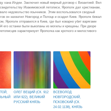
ду хана Илдеи. Заключил новый мирный договор с Византией. Вел
свидетельству Иоакимовской летописи, Ярополк дал христианам,
звало недовольство язычников. Этим воспользовался сводный
ов он захватил Новгород и Полоцк и осадил Киев. Ярополк бежал
том, Ярополк отправился в Киев, где был коварно убит варягами
44 его останки были выкопаны из могилы и крещены. При дворе
етописцев характеризует Ярополка как кроткого и милостивого
ТОЙ,
ОЛЕГ ВЕЩИЙ (СК. 912
ВСЕВОЛОД
ЛЬНЫЙ
ИЛИ 922), ВЕЛИКИЙ
НОВГОРОДСКИЙ,
РУССКИЙ КНЯЗЬ
ПСКОВСКИЙ (СК.
24.02.1138), КНЯЗЬ