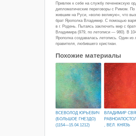
Привлек к себе на службу печенежскую ор
дипломатические переговоры с Римом. По 
жившим на Руси, «волю великую», что вы
брат Ярополка Владимир. С помощью варяг
в г. Родень. Пытаясь заключить мир с бра
Владимира (979, по летописи — 980). В 10
Ярополка создавалась летопись. Один из л
правителя, любившего христиан.
Похожие материалы
ВСЕВОЛОД ЮРЬЕВИЧ
ВЛАДИМИР СВЯ
(БОЛЬШОЕ ГНЕЗДО)
РАВНОАПОСТО
(1154—15.04.1212)
, ВЕЛ. КНЯЗЬ