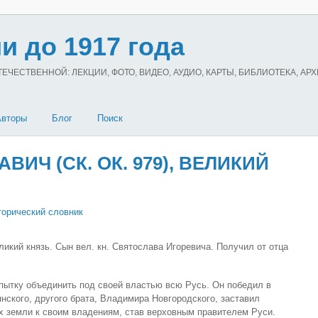
и до 1917 года
ЧЕСТВЕННОЙ: ЛЕКЦИИ, ФОТО, ВИДЕО, АУДИО, КАРТЫ, БИБЛИОТЕКА, АР
Авторы
Блог
Поиск
ИЧ (СК. ОК. 979), ВЕЛИКИЙ
торический словник
кий князь. Сын вел. кн. Святослава Игоревича. Получил от отца
пытку объединить под своей властью всю Русь. Он победил в
нского, другого брата, Владимира Новгородского, заставил
х земли к своим владениям, став верховным правителем Руси.