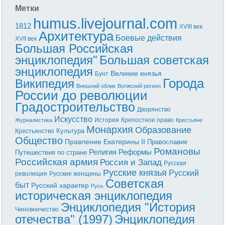
Метки
humus.livejournal.com
1812
XVIII век
Архитектура
Боевые действия
XVII век
Большая Российская
энциклопедия"
Большая советская
энциклопедия
Великие князья
Бунт
Города
Википедия
Внешний облик
Волжский регион
России до революции
Градостроительство
Дворянство
Искусство
История
Крепостное право
Журналистика
Крестьяне
Монархия
Образование
Культура
Крестьянство
Общество
Правление Екатерины II
Православие
Романовы
Реформы
Религия
Путешествия по стране
Российская армия
Россия и Запад
Русская
Русские князья
Русский
революция
Русские женщины
Советская
быт
Русский характер
Русь
историческая энциклопедия
Энциклопедия "История
Чиновничество
отечества" (1997)
Энциклопедия