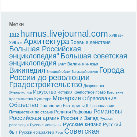
Метки
humus.livejournal.com
1812
XVIII век
Архитектура
Боевые действия
XVII век
Большая Российская
энциклопедия"
Большая советская
энциклопедия
Великие князья
Бунт
Города
Википедия
Внешний облик
Волжский регион
России до революции
Градостроительство
Дворянство
Искусство
История
Крепостное право
Журналистика
Крестьяне
Монархия
Образование
Культура
Крестьянство
Общество
Правление Екатерины II
Православие
Романовы
Реформы
Религия
Путешествия по стране
Российская армия
Россия и Запад
Русская
Русские князья
Русский
революция
Русские женщины
Советская
быт
Русский характер
Русь