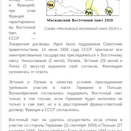
и Францией,
при этом
Франция
гарантировала
бы Восточный
Схема «Московский восточный пакт 1929 г.»
пакт, а
СССР —
Локарнские договоры. Идея была поддержана Советским
правительством; 14 июня 1934 года СССР пригласил все
заинтересованные государства присоединиться к Восточному
пакту. Чехословакия (2 июля), Латвия, Эстония (29 июля) и
Литва (3 августа) выразили своё согласие, Финляндия
уклонилась от ответа.
Эстония и Латвия в качестве условия присоединения
требовали участия в пакте Германии и Польши;
Великобритания согласилась поддержать Восточный пакт
только в том случае, если Германия будет включена не
только в сам пакт, но и в двусторонний франко-советский
договор; Франция и СССР согласились.
Восточный пакт не удалось осуществить из-за отказа в
участии со стороны Германии (11 сентября 1934) и Польши (27
сентября 1934). После убийства Барту 9 октября 1934 года его