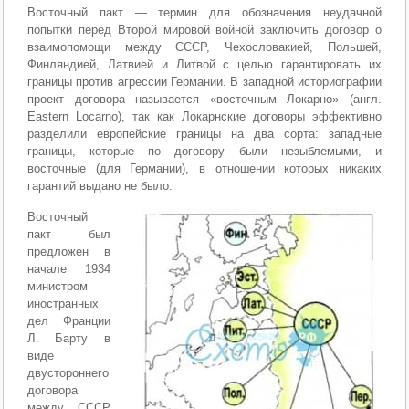
Восточный пакт — термин для обозначения неудачной
попытки перед Второй мировой войной заключить договор о
взаимопомощи между СССР, Чехословакией, Польшей,
Финляндией, Латвией и Литвой с целью гарантировать их
границы против агрессии Германии. В западной историографии
проект договора называется «восточным Локарно» (англ.
Eastern Locarno), так как Локарнские договоры эффективно
разделили европейские границы на два сорта: западные
границы, которые по договору были незыблемыми, и
восточные (для Германии), в отношении которых никаких
гарантий выдано не было.
Восточный
пакт был
предложен в
начале 1934
министром
иностранных
дел Франции
Л. Барту в
виде
двустороннего
договорa
между СССР