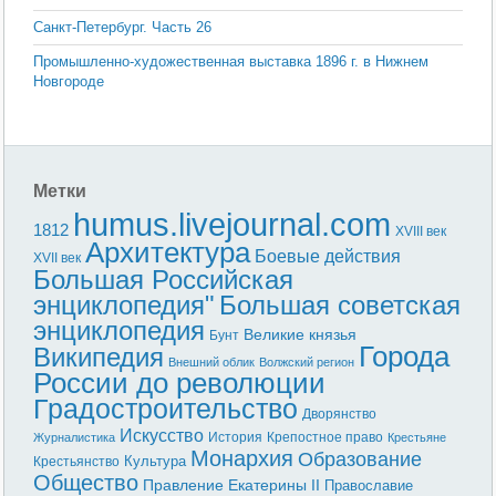
Санкт-Петербург. Часть 26
Промышленно-художественная выставка 1896 г. в Нижнем
Новгороде
Метки
humus.livejournal.com
1812
XVIII век
Архитектура
Боевые действия
XVII век
Большая Российская
энциклопедия"
Большая советская
энциклопедия
Великие князья
Бунт
Города
Википедия
Внешний облик
Волжский регион
России до революции
Градостроительство
Дворянство
Искусство
История
Крепостное право
Журналистика
Крестьяне
Монархия
Образование
Культура
Крестьянство
Общество
Правление Екатерины II
Православие