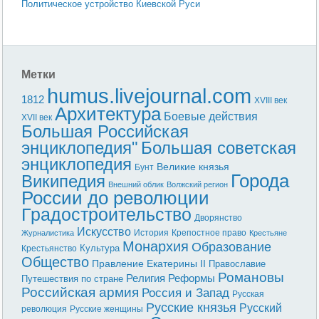
Политическое устройство Киевской Руси
Метки
humus.livejournal.com
1812
XVIII век
Архитектура
Боевые действия
XVII век
Большая Российская
энциклопедия"
Большая советская
энциклопедия
Великие князья
Бунт
Города
Википедия
Внешний облик
Волжский регион
России до революции
Градостроительство
Дворянство
Искусство
История
Крепостное право
Журналистика
Крестьяне
Монархия
Образование
Культура
Крестьянство
Общество
Правление Екатерины II
Православие
Романовы
Реформы
Религия
Путешествия по стране
Российская армия
Россия и Запад
Русская
Русские князья
Русский
революция
Русские женщины