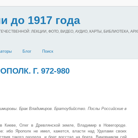
и до 1917 года
ЧЕСТВЕННОЙ: ЛЕКЦИИ, ФОТО, ВИДЕО, АУДИО, КАРТЫ, БИБЛИОТЕКА, АР
Авторы
Блог
Поиск
ПОЛК. Г. 972-980
имировы. Брак Владимиров. Братоубийство. Послы Российские в
в Киеве, Олег в Древлянской земле, Владимир в Новегороде.
ве: ибо Ярополк не имел, кажется, власти над Уделами своих
ствия такого раздела, и брат восстал на брата. Виновником сей