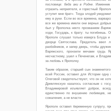
пословице:
беда аки в Родне
. Изменник
отразить неприятеля, и горестный Яропол
уступит мне брат». Тогда злодей уведоми
ему в руки. Если во все времена, варвар
все же времена имели они верных добрых 
был у Ярополка некто прозванием
Варяж
ходи, Государь, к брату: ты погибнешь. 
Ярополк слушал только изверга Блуда и 
дворце Святослава. Предатель ввел л
разбойников, и запер дверь, чтобы дружи
Варяжского, пронзили мечами грудь Я
несчастному, ушел к Печенегам, и Владими
за любовь к Ярополку.
Таким образом, старший сын знаменитого
всей России, оставил для Истории одну 
Олеговой свидетельствуют, что он не хот
Древлянскую казалось согласным с госу
Владимировой изъявляет доброе, всегд
единственно по внушению любимцев, не
сожаления, а не власти.
Ярополк оставил беременную супругу, п