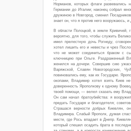
Норманов, которых флаги развевались н
Германии до Италии; наконец собрал мног
дружиною в Новгород, сменил Посадников 
знает он, что я против него вооружаюсь, и
В области Полоцкой, в земле Кривичей, 
вероятно, для того, чтобы служить Велик
имел прелестную дочь Рогнеду, сговорен
хотел лишить его и невесты и чрез Посло
что не может соединиться браком с сы
ключницею при Ольге. Раздраженный Вл
женился на дочери. Совершив сию ужасн
Варяжской, Славян Новогородских,
Чуд
повиновались ему, как их Государю. Яропо
окопами, Владимир хотел взять Киев не
доверенность Ярополкову к одному Воево
твоей помощи, — велел сказать ему Влад
Он сам начал братоубийства: я вооружи
предать Государя и благодетеля; совето
Страшася верности добрых Киевлян, он
Владимира. Слабый Ярополк, думая спаст
месте, где Рось впадает в Днепр. Киевл
который спешил осадить брата в последн
за стенами, а в крепости изнеможение в