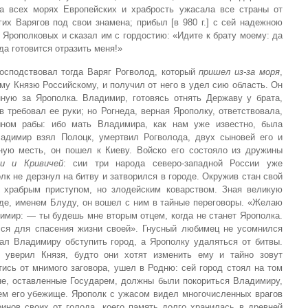
а всех морях Европейских и храбрость ужасала все страны от
их Варягов под свои знамена; прибыл [в 980 г.] с сей надежною
Ярополковых и сказал им с гордостию: «Идите к брату моему: да
 да готовится отразить меня!»
господствовал тогда Варяг Рогволод, который
пришел из-за моря
,
ому Князю Российскому, и получил от него в удел сию область. Он
ную за Ярополка. Владимир, готовясь отнять Державу у брата,
в требовал ее руки; но Рогнеда, верная Ярополку, ответствовала,
ном рабы: ибо мать Владимира, как нам уже известно, была
адимир взял Полоцк, умертвил Рогволода, двух сыновей его и
ую месть, он пошел к Киеву. Войско его состояло из дружины
и и Кривичей
: сии три народа северо-западной России уже
лк не дерзнул на битву и затворился в городе. Окружив стан свой
 храбрым приступом, но злодейским коварством. Зная великую
де, именем Блуду, он вошел с ним в тайные переговоры. «Желаю
имир: — ты будешь мне вторым отцем, когда не станет Ярополка.
лся для спасения жизни своей». Гнусный любимец не усомнился
вал Владимиру обступить город, а Ярополку удаляться от битвы.
 уверил Князя, будто они хотят изменить ему и тайно зовут
ись от мнимого заговора, ушел в Родню: сей город стоял на том
яне, оставленные Государем, должны были покориться Владимиру,
ем его убежище. Ярополк с ужасом видел многочисленных врагов
оинов своих от голода, коего память долго хранилась в древней