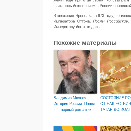
женат еще при отце своем, но сватался 
считалось беззаконием в России языческо
В княжение Ярополка, в 973 году, по изв
Императора Оттона,
Послы Российские
,
Императору богатые дары.
Похожие материалы
Владимир Махнач.
СОСТОЯНИЕ РО
История России. Павел
ОТ НАШЕСТВИЯ
I — первый романтик
ТАТАР ДО ИОАНН