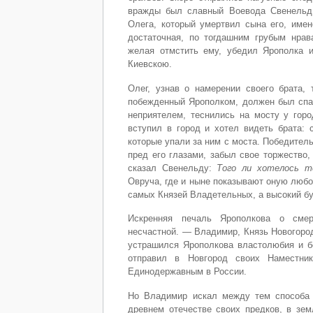
вражды был славный Воевода Свенельд,
Олега, который умертвил сына его, име
достаточная, по тогдашним грубым нрав
желая отмстить ему, убедил Ярополка и
Киевскою.
Олег, узнав о намерении своего брата, 
побежденный Ярополком, должен был спас
неприятелем, теснились на мосту у горо
вступил в город и хотел видеть брата:
которые упали за ним с моста. Победител
пред его глазами, забыл свое торжество,
сказал Свенельду:
Того ли хотелось 
Овруча, где и ныне показывают оную люб
самых Князей Владетельных, а высокий б
Искренняя печаль Ярополкова о смер
несчастной. — Владимир, Князь Новогород
устрашился Ярополкова властолюбия и б
отправил в Новгород своих Наместни
Единодержавным в России.
Но Владимир искал между тем способа 
древнем отечестве своих предков, в зем