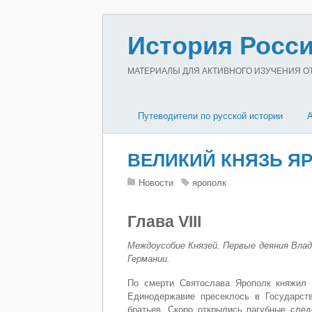
История Росси
МАТЕРИАЛЫ ДЛЯ АКТИВНОГО ИЗУЧЕНИЯ ОТЕ
Путеводители по русской истории
ВЕЛИКИЙ КНЯЗЬ ЯРО
Новости
ярополк
Глава VIII
Междоусобие Князей. Первые деяния Влад
Германии.
По смерти Святослава Ярополк княжил 
Единодержавие пресеклось в Государст
братьев. Скоро открылись пагубные след