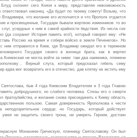
 Блуд склонял сего Князя к миру, представляя невозможность
к ответствовал наконец: «Да будет по твоему совету! Возьму, что
л Владимира, что желание его исполнится и что Ярополк отдается
ские и просвещенные, Государи бывали жертвою изменников: то во
слуг, усердных к ним в самой крайности бедствия. Из числа сих
ко
(да сохранит История память его!), который говорил ему: «Не
Оставь Россию на время и собери войско в земле Печенегов». Но
с ним отправился в Киев, где Владимир ожидал его в теремном
егковерного Государя своего в жилище брата, как в вертеп
на Княжеская не могла войти за ними: там два наемника, племени
рополкову… Верный слуга, который предсказал гибель сему
р едва мог возвратить его в отечество, дав клятву не мстить ему
 Святослава, быв 4 года Киевским Владетелем и 3 года Главою
память добродушного, но слабого человека. Слезы его о смерти
ел братоубийства, и желание снова присоединить к Киеву область
дарственною пользою. Самая доверенность Ярополкова к чести
а неподозрительное сердце; но Государь, который действует
 умея ни защитить своего трона, ни умереть Героем, достоин
рекрасную Монахиню Греческую, пленницу Святославову. Он был