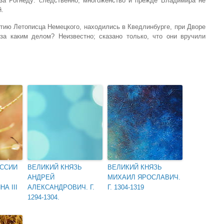
за Рогнеду: следственно, многоженство и прежде Владимира не
й.
естию Летописца Немецкого, находились в Кведлинбурге, при Дворе
 за каким делом? Неизвестно; сказано только, что они вручили
ССИИ
ВЕЛИКИЙ КНЯЗЬ
ВЕЛИКИЙ КНЯЗЬ
АНДРЕЙ
МИХАИЛ ЯРОСЛАВИЧ.
А III
АЛЕКСАНДРОВИЧ. Г.
Г. 1304-1319
1294-1304.