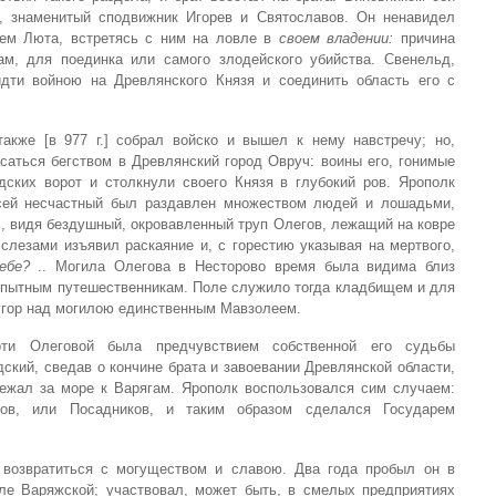
 знаменитый сподвижник Игорев и Святославов. Он ненавидел
нем Люта, встретясь с ним на ловле в
своем владении:
причина
ам, для поединка или самого злодейского убийства. Свенельд,
дти войною на Древлянского Князя и соединить область его с
также [в 977 г.] собрал войско и вышел к нему навстречу; но,
аться бегством в Древлянский город Овруч: воины его, гонимые
дских ворот и столкнули своего Князя в глубокий ров. Ярополк
 сей несчастный был раздавлен множеством людей и лошадьми,
ь, видя бездушный, окровавленный труп Олегов, лежащий на ковре
 слезами изъявил раскаяние и, с горестию указывая на мертвого,
тебе?
.. Могила Олегова в Несторово время была видима близ
опытным путешественникам. Поле служило тогда кладбищем и для
угор над могилою единственным Мавзолеем.
ти Олеговой была предчувствием собственной его судьбы
ский, сведав о кончине брата и завоевании Древлянской области,
ежал за море к Варягам. Ярополк воспользовался сим случаем:
ков, или Посадников, и таким образом сделался Государем
возвратиться с могуществом и славою. Два года пробыл он в
ле Варяжской; участвовал, может быть, в смелых предприятиях