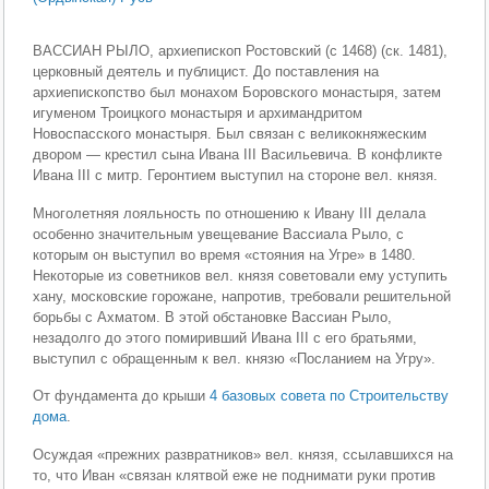
ВАССИАН РЫЛО, архиепископ Ростовский (с 1468) (ск. 1481),
церковный деятель и публицист. До поставления на
архиепископство был монахом Боровского монастыря, затем
игуменом Троицкого монастыря и архимандритом
Новоспасского монастыря. Был связан с великокняжеским
двором — крестил сына Ивана III Васильевича. В конфликте
Ивана III с митр. Геронтием выступил на стороне вел. князя.
Многолетняя лояльность по отношению к Ивану III делала
особенно значительным увещевание Вассиала Рыло, с
которым он выступил во время «стояния на Угре» в 1480.
Некоторые из советников вел. князя советовали ему уступить
хану, московские горожане, напротив, требовали решительной
борьбы с Ахматом. В этой обстановке Вассиан Рыло,
незадолго до этого помиривший Ивана III с его братьями,
выступил с обращенным к вел. князю «Посланием на Угру».
От фундамента до крыши
4 базовых совета по Строительству
дома
.
Осуждая «прежних развратников» вел. князя, ссылавшихся на
то, что Иван «связан клятвой еже не поднимати руки против