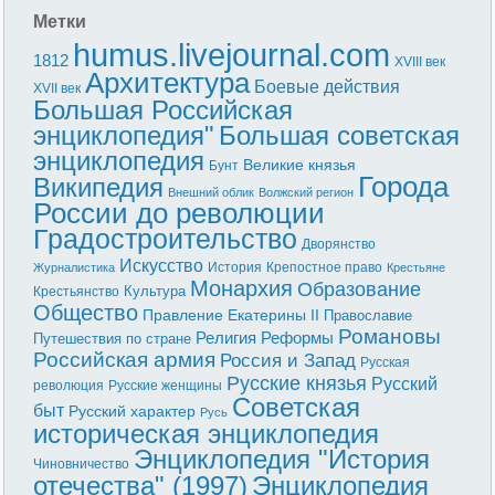
Метки
humus.livejournal.com
1812
XVIII век
Архитектура
Боевые действия
XVII век
Большая Российская
энциклопедия"
Большая советская
энциклопедия
Великие князья
Бунт
Города
Википедия
Внешний облик
Волжский регион
России до революции
Градостроительство
Дворянство
Искусство
История
Крепостное право
Журналистика
Крестьяне
Монархия
Образование
Культура
Крестьянство
Общество
Правление Екатерины II
Православие
Романовы
Реформы
Религия
Путешествия по стране
Российская армия
Россия и Запад
Русская
Русские князья
Русский
революция
Русские женщины
Советская
быт
Русский характер
Русь
историческая энциклопедия
Энциклопедия "История
Чиновничество
отечества" (1997)
Энциклопедия