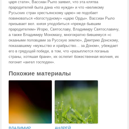
царя стати», Вассиан Рыло заявил, что эта клятва
прародителей была дана «по нужди» и что «великому
Русьских стран хрестьянскому царю» не подобает
повиноваться «богостудному» «царю Орды». Вассиан Рыло
призывает вел. князя уподобиться «прежде бывшим
прародителем» Игорю, Святославу, Владимиру Святославичу,
а также Владимиру Мономаху, многократно бившемуся «с
окааными половцами за Русскую землю», Дмитрию Донскому,
показавшему «мужьство и храбрьство… за Доном», убеждает
его в грядущей победе, в том, что «разыплются поганыа
страны, хотяшая брани», их ослепит божественная молния, их
погонит «ангел господен».
Похожие материалы
ВЛАДИМИР
АНДРЕЙ