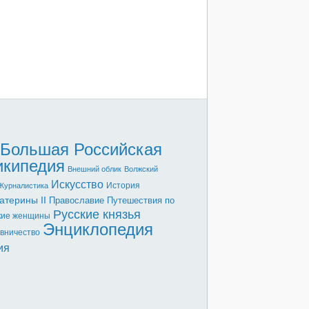
Большая Российская
икипедия
Внешний облик
Волжский
Искусство
История
Журналистика
атерины II
Православие
Путешествия по
Русские князья
кие женщины
Энциклопедия
вничество
ия