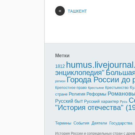
«
ТАШКЕНТ
Метки
humus.livejourna
1812
энциклопедия"
Большая
Города России до
регион
Ку
Крепостное право
Крестьянство
Крестьяне
Романов
Реформы
Религия
стране
С
Русский быт
Русский характер
Русь
"История отечества" (1
Термины
События
Деятели
Государства
История России и сопредельных стран с древ