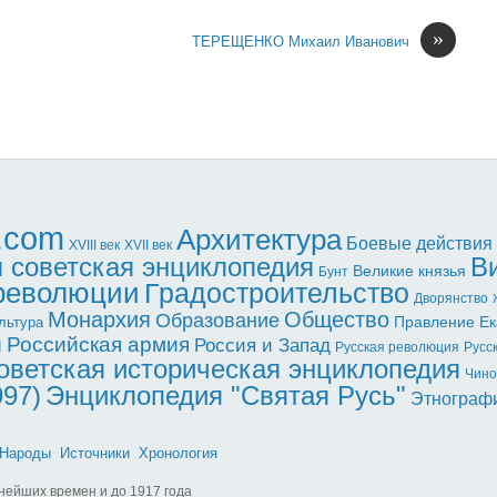
»
ТЕРЕЩЕНКО Михаил Иванович
l.com
Архитектура
Боевые действия
XVII век
XVIII век
 советская энциклопедия
В
Великие князья
Бунт
 революции
Градостроительство
Дворянство
Монархия
Общество
Образование
Правление Ек
льтура
ы
Российская армия
Россия и Запад
Русская революция
Русс
оветская историческая энциклопедия
Чино
997)
Энциклопедия "Святая Русь"
Этнограф
Народы
Источники
Хронология
нейших времен и до 1917 года