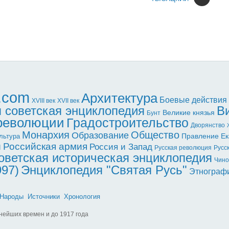
l.com
Архитектура
Боевые действия
XVII век
XVIII век
 советская энциклопедия
В
Великие князья
Бунт
 революции
Градостроительство
Дворянство
Монархия
Общество
Образование
Правление Ек
льтура
ы
Российская армия
Россия и Запад
Русская революция
Русс
оветская историческая энциклопедия
Чино
997)
Энциклопедия "Святая Русь"
Этнограф
Народы
Источники
Хронология
нейших времен и до 1917 года