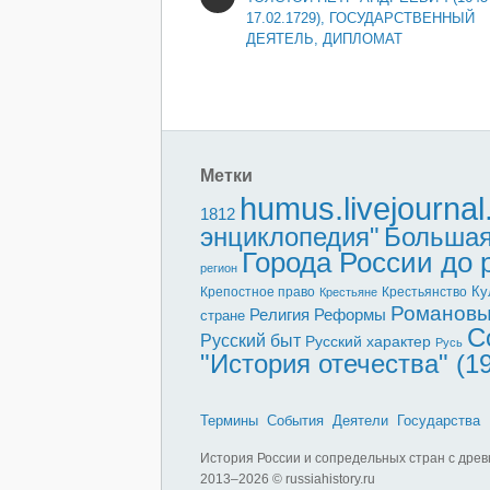
17.02.1729), ГОСУДАРСТВЕННЫЙ
ДЕЯТЕЛЬ, ДИПЛОМАТ
Метки
humus.livejourna
1812
энциклопедия"
Большая
Города России до
регион
Ку
Крепостное право
Крестьянство
Крестьяне
Романов
Реформы
Религия
стране
С
Русский быт
Русский характер
Русь
"История отечества" (1
Термины
События
Деятели
Государства
История России и сопредельных стран с древ
2013–
2026 © russiahistory.ru