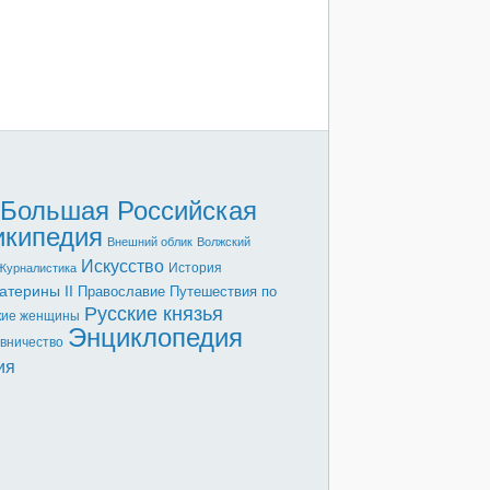
Большая Российская
икипедия
Внешний облик
Волжский
Искусство
История
Журналистика
атерины II
Православие
Путешествия по
Русские князья
кие женщины
Энциклопедия
вничество
ия