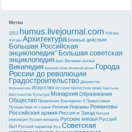
Метки
humus.livejournal.com
1812
XVIII век
Архитектура
Боевые действия
XVII век
Большая Российская
энциклопедия"
Большая советская
энциклопедия
Великие князья
Бунт
Города
Википедия
Внешний облик
Волжский регион
России до революции
Градостроительство
Дворянство
Искусство
История
Крепостное право
Журналистика
Крестьяне
Монархия
Образование
Культура
Крестьянство
Общество
Правление Екатерины II
Православие
Романовы
Реформы
Религия
Путешествия по стране
Российская армия
Россия и Запад
Русская
Русские князья
Русский
революция
Русские женщины
Советская
быт
Русский характер
Русь