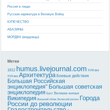
Россия в лицах
Русская карикатура в Великую Войну
КУПЕЧЕСТВО
АБАЗИНЫ
МОРДВА (мордовцы)
Метки
humus.livejournal.com
1812
XVIII век
Архитектура
Боевые действия
XVII век
Большая Российская
энциклопедия"
Большая советская
энциклопедия
Великие князья
Бунт
Города
Википедия
Внешний облик
Волжский регион
России до революции
Градостроительство