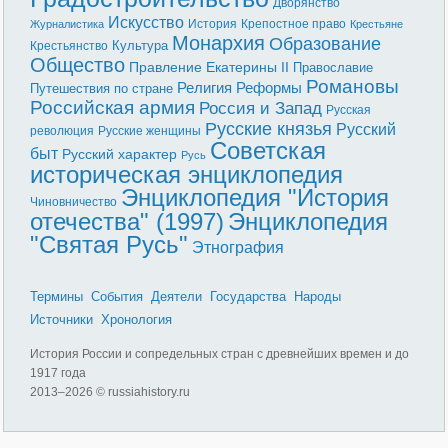
Дворянство
Искусство
История
Крепостное право
Журналистика
Крестьяне
Монархия
Образование
Культура
Крестьянство
Общество
Правление Екатерины II
Православие
Романовы
Реформы
Религия
Путешествия по стране
Российская армия
Россия и Запад
Русская
Русские князья
Русский
революция
Русские женщины
Советская
быт
Русский характер
Русь
историческая энциклопедия
Энциклопедия "История
Чиновничество
отечества" (1997)
Энциклопедия
"Святая Русь"
Этнография
Термины
События
Деятели
Государства
Народы
Источники
Хронология
История России и сопредельных стран с древнейших времен и до
1917 года
2013–
2026 © russiahistory.ru