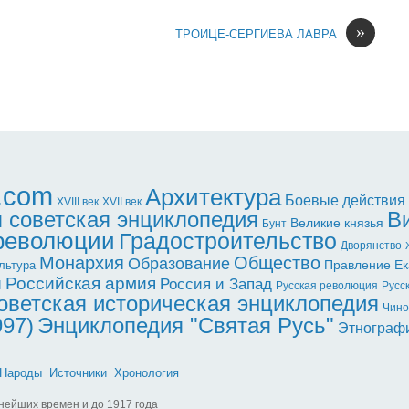
»
ТРОИЦЕ-СЕРГИЕВА ЛАВРА
l.com
Архитектура
Боевые действия
XVII век
XVIII век
 советская энциклопедия
В
Великие князья
Бунт
 революции
Градостроительство
Дворянство
Монархия
Общество
Образование
Правление Ек
льтура
ы
Российская армия
Россия и Запад
Русская революция
Русс
оветская историческая энциклопедия
Чино
997)
Энциклопедия "Святая Русь"
Этнограф
Народы
Источники
Хронология
нейших времен и до 1917 года