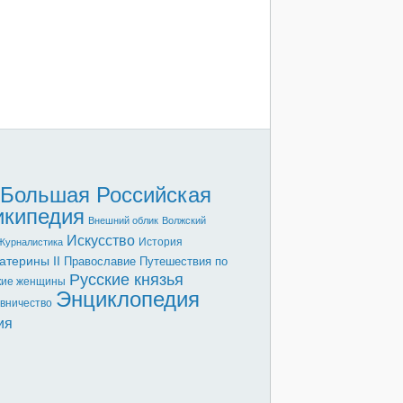
Большая Российская
икипедия
Внешний облик
Волжский
Искусство
История
Журналистика
атерины II
Православие
Путешествия по
Русские князья
кие женщины
Энциклопедия
вничество
ия