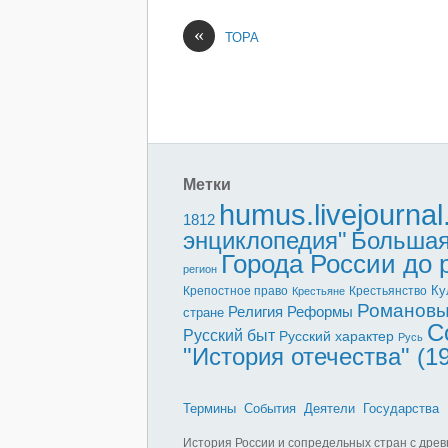
«
ТОРА
Метки
humus.livejourna
1812
энциклопедия"
Большая
Города России до
регион
Ку
Крепостное право
Крестьянство
Крестьяне
Романов
Реформы
Религия
стране
С
Русский быт
Русский характер
Русь
"История отечества" (1
Термины
События
Деятели
Государства
История России и сопредельных стран с древ