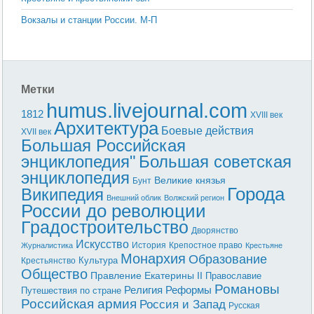
Вокзалы и станции России. М-П
Метки
humus.livejournal.com
1812
XVIII век
Архитектура
Боевые действия
XVII век
Большая Российская
энциклопедия"
Большая советская
энциклопедия
Великие князья
Бунт
Города
Википедия
Внешний облик
Волжский регион
России до революции
Градостроительство
Дворянство
Искусство
История
Крепостное право
Журналистика
Крестьяне
Монархия
Образование
Культура
Крестьянство
Общество
Правление Екатерины II
Православие
Романовы
Реформы
Религия
Путешествия по стране
Российская армия
Россия и Запад
Русская