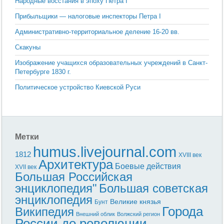
Народные восстания в эпоху Петра I
Прибыльщики — налоговые инспекторы Петра I
Административно-территориальное деление 16-20 вв.
Скакуны
Изображение учащихся образовательных учреждений в Санкт-
Петербурге 1830 г.
Политическое устройство Киевской Руси
Метки
humus.livejournal.com
1812
XVIII век
Архитектура
Боевые действия
XVII век
Большая Российская
энциклопедия"
Большая советская
энциклопедия
Великие князья
Бунт
Города
Википедия
Внешний облик
Волжский регион
России до революции