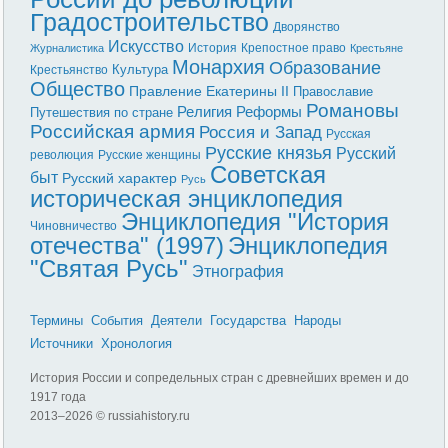
Градостроительство
Дворянство
Искусство
История
Крепостное право
Журналистика
Крестьяне
Монархия
Образование
Культура
Крестьянство
Общество
Правление Екатерины II
Православие
Романовы
Реформы
Религия
Путешествия по стране
Российская армия
Россия и Запад
Русская
Русские князья
Русский
революция
Русские женщины
Советская
быт
Русский характер
Русь
историческая энциклопедия
Энциклопедия "История
Чиновничество
отечества" (1997)
Энциклопедия
"Святая Русь"
Этнография
Термины
События
Деятели
Государства
Народы
Источники
Хронология
История России и сопредельных стран с древнейших времен и до
1917 года
2013–
2026 © russiahistory.ru