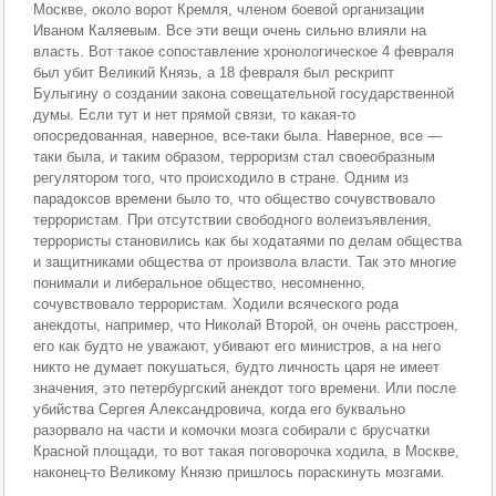
Москве, около ворот Кремля, членом боевой организации
Иваном Каляевым. Все эти вещи очень сильно влияли на
власть. Вот такое сопоставление хронологическое 4 февраля
был убит Великий Князь, а 18 февраля был рескрипт
Булыгину о создании закона совещательной государственной
думы. Если тут и нет прямой связи, то какая-то
опосредованная, наверное, все-таки была. Наверное, все —
таки была, и таким образом, терроризм стал своеобразным
регулятором того, что происходило в стране. Одним из
парадоксов времени было то, что общество сочувствовало
террористам. При отсутствии свободного волеизъявления,
террористы становились как бы ходатаями по делам общества
и защитниками общества от произвола власти. Так это многие
понимали и либеральное общество, несомненно,
сочувствовало террористам. Ходили всяческого рода
анекдоты, например, что Николай Второй, он очень расстроен,
его как будто не уважают, убивают его министров, а на него
никто не думает покушаться, будто личность царя не имеет
значения, это петербургский анекдот того времени. Или после
убийства Сергея Александровича, когда его буквально
разорвало на части и комочки мозга собирали с брусчатки
Красной площади, то вот такая поговорочка ходила, в Москве,
наконец-то Великому Князю пришлось пораскинуть мозгами.