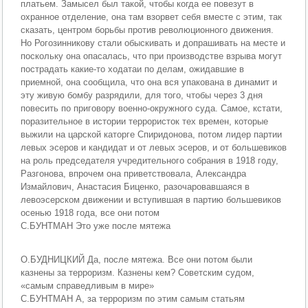
платьем. Замысел был такой, чтобы когда ее повезут в
охранное отделение, она там взорвет себя вместе с этим, так
сказать, центром борьбы против революционного движения.
Но Рогозинникову стали обыскивать и допрашивать на месте и
поскольку она опасалась, что при производстве взрыва могут
пострадать какие-то ходатаи по делам, ожидавшие в
приемной, она сообщила, что она вся упакована в динамит и
эту живую бомбу разрядили, для того, чтобы через 3 дня
повесить по приговору военно-окружного суда. Самое, кстати,
поразительное в истории террористок тех времен, которые
выжили на царской каторге Спиридонова, потом лидер партии
левых эсеров и кандидат и от левых эсеров, и от большевиков
на роль председателя учредительного собрания в 1918 году,
Разгонова, впрочем она приветствовала, Александра
Измайлович, Анастасия Биценко, разочаровавшаяся в
левоэсерском движении и вступившая в партию большевиков
осенью 1918 года, все они потом
С.БУНТМАН Это уже после мятежа
О.БУДНИЦКИЙ Да, после мятежа. Все они потом были
казнены за терроризм. Казнены кем? Советским судом,
«самым справедливым в мире»
С.БУНТМАН А, за терроризм по этим самым статьям