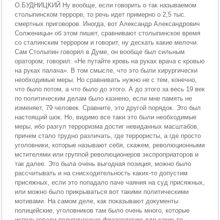
О.БУДНИЦКИЙ Ну вообще, если говорить о так называемом
столыпинском терроре, то речь идет примерно о 2,5 тыс.
смертных приговоров. Иногда, вот Александр Александрович
Солженицын об этом пишет, сравнивают столыпинское время
со сталинским террором и говорит, ну дескать какие мелочи.
Сам Столыпин говорил в Думе, он вообще был сильным
оратором, говорил: «Не путайте кровь на руках врача с кровью
на руках палача». В том смысле, что это были хирургически
необходимые меры. Но сравнивать нужно не с тем, конечно,
что было потом, а что было до этого. А до этого за весь 19 век
по политическим делам было казнено, если мне память не
изменяет, 79 человек. Сравните, это другой порядок. Это был
настоящий шок. Но, видимо все таки это были необходимые
меры, ибо разгул терроризма достиг невиданных масштабов,
причем стало трудно различать, где террористы, а где просто
уголовники, которые называют себя, скажем, революционными
мстителями или группой революционеров экспроприаторов и
так далее. Это была очень выгодная позиция, можно было
рассчитывать и на снисходительность каких-то допустим
присяжных, если это попадало паче чаяния на суд присяжных,
или можно было прикрываться вот такими политическими
мотивами. На самом деле, как показывают документы
полицейские, уголовников там было очень много, которые
использовали политическую фразеологию для каких-то