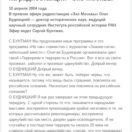
10 апреля 2004 года
.
В прямом эфире радиостанции «Эхо Москвы» Олег
Будницкий — доктор исторических наук, ведущий
научный сотрудник Института российской истории РАН
.
Эфир ведет Сергей Бунтман.
С.БУНТМАН Мы продолжаем наши программы и это
программа «Не так» совместно с журналом «Знание-сила»,
небольшой вместе с Олегом Будницким организовали цикл
такой «Терроризм и террористы в России». Вот я все на свете
прозевал, заболел и прозевал цареубийство. Добрый вечер.
О.БУДНИЦКИЙ Добрый вечер.
С.БУНТМАН Ну что же, может быть, поберег нервы, что
называется, потому что вещь была страшная, повлияла на
российское сознание. Насколько она повлияла на российское
сознание?
О.БУДНИЦКИЙ Я как раз завершал на этом предыдущую
передачу. С одной стороны то что, называется народными
массами, восприняли произошедшее крайне негативно и те, на
которых рассчитывали революционеры, восприняли
цареубийство как месть дворян царю-освободителю. И не
случайно в последствии террористы начала 20 века не
ставили свой целью цареубийство, считая, что это произведет