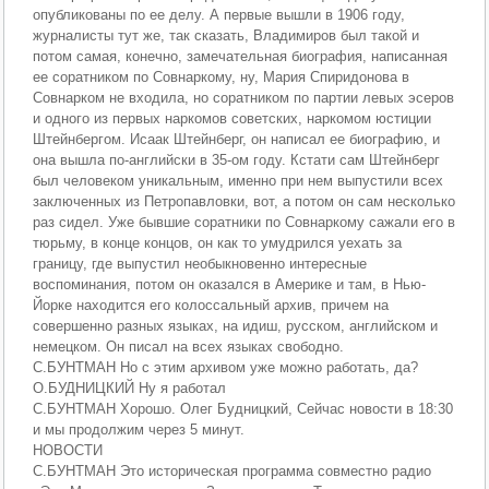
опубликованы по ее делу. А первые вышли в 1906 году,
журналисты тут же, так сказать, Владимиров был такой и
потом самая, конечно, замечательная биография, написанная
ее соратником по Совнаркому, ну, Мария Спиридонова в
Совнарком не входила, но соратником по партии левых эсеров
и одного из первых наркомов советских, наркомом юстиции
Штейнбергом. Исаак Штейнберг, он написал ее биографию, и
она вышла по-английски в 35-ом году. Кстати сам Штейнберг
был человеком уникальным, именно при нем выпустили всех
заключенных из Петропавловки, вот, а потом он сам несколько
раз сидел. Уже бывшие соратники по Совнаркому сажали его в
тюрьму, в конце концов, он как то умудрился уехать за
границу, где выпустил необыкновенно интересные
воспоминания, потом он оказался в Америке и там, в Нью-
Йорке находится его колоссальный архив, причем на
совершенно разных языках, на идиш, русском, английском и
немецком. Он писал на всех языках свободно.
С.БУНТМАН Но с этим архивом уже можно работать, да?
О.БУДНИЦКИЙ Ну я работал
С.БУНТМАН Хорошо. Олег Будницкий, Сейчас новости в 18:30
и мы продолжим через 5 минут.
НОВОСТИ
С.БУНТМАН Это историческая программа совместно радио