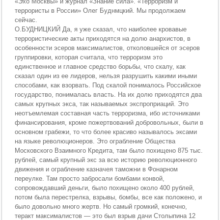
«Эхо Москвы» и журнал «Знание сила». «Терроризм и
террористы в России» Олег Буднмцкий. Мы продолжаем
сейчас.
О.БУДНИЦКИЙ Да, я уже сказал, что наиболее кровавые
террористические акты приходятся на долю анархистов, в
особенности эсеров максималистов, отколовшейся от эсеров
группировки, которая считала, что терроризм это
единственное и главное средство борьбы, что скалу, как
сказал один из ее лидеров, нельзя разрушить какими иными
способами, как взорвать. Под скалой понималось Российское
государство, понималась власть. На их долю приходятся два
самых крупных экса, так называемых экспроприаций. Это
неотъемлемая составная часть терроризма, ибо источниками
финансирования, кроме пожертвований добровольных, были в
основном грабежи, то что более красиво называлось эксами
на языке революционеров. Это ограбление Общества
Московского Взаимного Кредита, там было похищено 875 тыс.
рублей, самый крупный экс за всю историю революционного
движения и ограбление казначея таможни в Фонарном
переулке. Там просто забросали бомбами конвой,
сопровождавший деньги, было похищено около 400 рублей,
потом была перестрелка, взрывы, бомбы, все как положено, и
было довольно много жертв. Но самый громкий, конечно,
теракт максималистов — это был взрыв дачи Столыпина 12