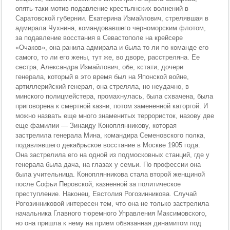
опять-таки мотив подавление крестьянских волнений в
Саратовской губернии. Екатерина Измайлович, стрелявшая в
адмирала Чухнина, командовавшего черноморским флотом,
за подавление восстания в Севастополе на крейсере
«Очаков», она ранила адмирала и была то ли по команде его
самого, то ли его жены, тут же, во дворе, расстреляна. Ее
сестра, Александра Измайлович, обе, кстати, дочери
генерала, который в это время был на Японской войне,
артиллерийский генерал, она стреляла, но неудачно, в
минского полицмейстера, промахнулась, была схвачена, была
приговорена к смертной казни, потом замененной каторгой. И
можно назвать еще много знаменитых террористок, назову две
еще фамилии — Зинаиду Коноплянникову, которая
застрелила генерала Мина, командира Семеновского полка,
подавлявшего декабрьское восстание в Москве 1905 года.
Она застрелила его на одной из подмосковных станций, где у
генерала была дача, на глазах у семьи. По профессии она
была учительница. Коноплянникова стала второй женщиной
после Софьи Перовской, казненной за политическое
преступление. Наконец, Евстолия Рогозинникова. Случай
Рогозинниковой интересен тем, что она не только застрелила
начальника Главного тюремного Управления Максимовского,
но она пришла к нему на прием обвязанная динамитом под