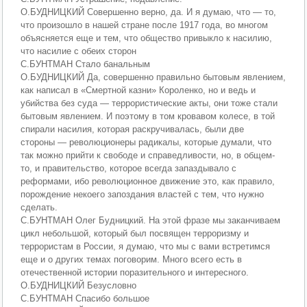
О.БУДНИЦКИЙ Совершенно верно, да. И я думаю, что — то,
что произошло в нашей стране после 1917 года, во многом
объясняется еще и тем, что общество привыкло к насилию,
что насилие с обеих сторон
С.БУНТМАН Стало банальным
О.БУДНИЦКИЙ Да, совершенно правильно бытовым явлением,
как написал в «Смертной казни» Короленко, но и ведь и
убийства без суда — террористические акты, они тоже стали
бытовым явлением. И поэтому в том кровавом колесе, в той
спирали насилия, которая раскручивалась, были две
стороны — революционеры радикалы, которые думали, что
так можно прийти к свободе и справедливости, но, в общем-
то, и правительство, которое всегда запаздывало с
реформами, ибо революционное движение это, как правило,
порождение некоего запоздания властей с тем, что нужно
сделать.
С.БУНТМАН Олег Будницкий. На этой фразе мы заканчиваем
цикл небольшой, который был посвящен терроризму и
террористам в России, я думаю, что мы с вами встретимся
еще и о других темах поговорим. Много всего есть в
отечественной истории поразительного и интересного.
О.БУДНИЦКИЙ Безусловно
С.БУНТМАН Спасибо большое