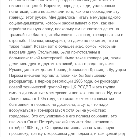
низменных целей. Впрочем, нередко, люди, увлеченные
политикой, сами не замечали того, как они переходили эту
границу, этот рубеж. Мне довелось читать мемуары одного
социал-демократа, который рассказывает о том, как они
ограбили винную лавку, поскольку им не хватало денег на
трамвайные билеты, чтобы ездить за город, тренироваться в
стрельбе. Причем, мемуарист, он даже не понимал, что он
такое пишет. Кстати вот о большевиках, бомбы которыми
взорвали дачу Столыпина, были приготовлены в
большевистской мастерской, была такая кооперация, люди
делились друг с другом техникой, такого рода штуками.
Руководил этим делом Леонид Борисович Красин, в будущем
Нарком внешней торговли, такой как бы большевик-
реформатор, в период революции 1905 года, он руководил
боевой технической группой при ЦК РСДРП и эта группа
имела динамитные мастерские и все как положено. Ну, сам
Ленин писал в 1905 году, что сколько можно заниматься
болтовней, я передаю не дословно, а суть, что надо
вооружаться и тренироваться хотя бы на убийствах
городовых. Это опубликовано в его полном собрании, это
письмо в Санкт-Петербуржский комитет большевиков в
октябре 1905 года. Он призывал использовать колючую
проволоку, тряпку с керосином для поджога, и там целый ряд