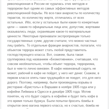
революционная в России не чуралась этих методов и
терроризм был одним из самых эффективных методов
революционной борьбы. Но все-таки анархисты по количеству
терактов, по количеству жертв, отличались от всех
остальных. Ибо, если у остальных были какие-то конкретные
цели — какие-то официальные лица или, допустим, жертвами
оказывались люди, охранявшие какое-то материальные
ценности. Некоторые признавали экспроприации только
государственных сумм, другие считали, что можно частных
лиц грабить. То отдельные фракции анархистов, полагали, что
объектом террора может стать любой представитель
господствующего класса. Вот, скажем, была такая
группировка под названием «Безмотивники», считавшая, что
совсем необязательно, чтобы объект террора, терроризма,
был в чем-то лично виновен. В кафе невиновный сидеть не
может, рабочий в кафе не пойдет, у него нет денег. Скажем, в
первом классе опять-таки трудящийся не поедет, это для него
дорого. Поэтому, например, были произведены взрывы в
ресторане «Бристоль» в Варшаве в ноябре 1905 года или у
кофейни Либмана в Одессе в декабре 1905 года. Мотив
понятен, ну кто будет сидеть в кофейне и будет пить кофе в
это время только буржуа. Были попытки бросить бомбы в
открытое окно вагона первого класса, но к счастью, бомба не