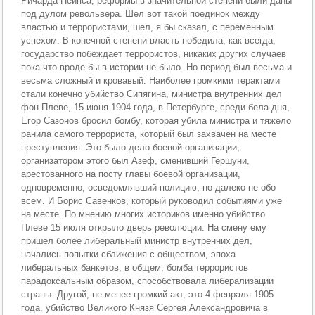
Ричарда Пейпса, реформы в значительной степени были даны
под дулом револьвера. Шел вот такой поединок между
властью и террористами, шел, я бы сказал, с переменным
успехом. В конечной степени власть победила, как всегда,
государство побеждает террористов, никаких других случаев
пока что вроде бы в истории не было. Но период был весьма и
весьма сложный и кровавый. Наиболее громкими терактами
стали конечно убийство Сипягина, министра внутренних дел
фон Плеве, 15 июня 1904 года, в Петербурге, среди бела дня,
Егор Сазонов бросил бомбу, которая убила министра и тяжело
ранила самого террориста, который был захвачен на месте
преступления. Это было дело боевой организации,
организатором этого был Азеф, сменивший Гершуни,
арестованного на посту главы боевой организации,
одновременно, осведомлявший полицию, но далеко не обо
всем. И Борис Савенков, который руководил событиями уже
на месте. По мнению многих историков именно убийство
Плеве 15 июля открыло дверь революции. На смену ему
пришел более либеральный министр внутренних дел,
начались попытки сближения с обществом, эпоха
либеральных банкетов, в общем, бомба террористов
парадоксальным образом, способствовала либерализации
страны. Другой, не менее громкий акт, это 4 февраля 1905
года, убийство Великого Князя Сергея Александровича в