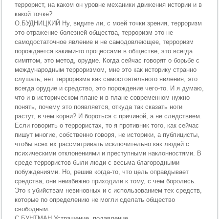
террорист, на каком он уровне механики движения истории и в
какой точке?
О.БУДНИЦКИЙ Ну, видите ли, с моей точки зрения, терроризм
это отражение болезней общества, терроризм это не
самодостаточное явление и не самодовлеющее, терроризм
порождается какими-то процессами в обществе, это всегда
симптом, это метод, орудие. Когда сейчас говорят о борьбе с
международным терроризмом, мне это как историку странно
слушать, нет терроризма как самостоятельного явления, это
всегда орудие и средство, это порождение чего-то. И я думаю,
что и в историческом плане и в плане современном нужно
понять, почему это появляется, откуда так сказать ноги
растут, в чем корни? И бороться с причиной, а не следствием.
Если говорить о террористах, то я противник того, как сейчас
пишут многие, собственно говоря, не историки, а публицисты,
чтобы всех их рассматривать исключительно как людей с
психическими отклонениями и преступными наклонностями. В
среде террористов были люди с весьма благородными
побуждениями. Но, решив когда-то, что цель оправдывает
средства, они неизбежно приходили к тому, с чем боролись.
Это к убийствам невиновных и с использованием тех средств,
которые по определению не могли сделать общество
свободным.
С.БУНТМАН Устрашение, подавление.