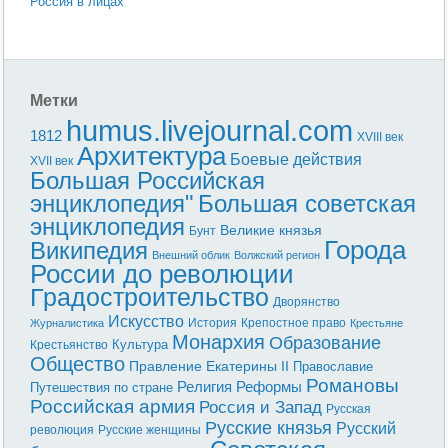
Россия в лицах
Метки
humus.livejournal.com
1812
XVIII век
Архитектура
Боевые действия
XVII век
Большая Российская
энциклопедия"
Большая советская
энциклопедия
Великие князья
Бунт
Города
Википедия
Внешний облик
Волжский регион
России до революции
Градостроительство
Дворянство
Искусство
История
Крепостное право
Журналистика
Крестьяне
Монархия
Образование
Культура
Крестьянство
Общество
Правление Екатерины II
Православие
Романовы
Реформы
Религия
Путешествия по стране
Российская армия
Россия и Запад
Русская
Русские князья
Русский
революция
Русские женщины