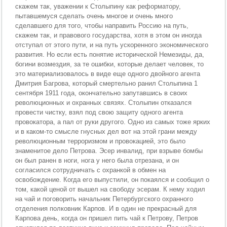
скажем так, уважении к Столыпину как реформатору,
пытавшемуся сделать очень многое и очень много
сделавшего для того, чтобы направить Россию на путь,
скажем так, и правового государства, хотя в этом он иногда
отступал от этого пути, и на путь ускоренного экономического
развития. Но если есть понятие исторической Немезиды, да,
богини возмездия, за те ошибки, которые делает человек, то
это материализовалось в виде еще одного двойного агента
Дмитрия Багрова, который смертельно ранил Столыпина 1
сентября 1911 года, окончательно запутавшись в своих
революционных и охранных связях. Столыпин отказался
провести чистку, взял под свою защиту одного агента
провокатора, а пал от руки другого. Одно из самых тоже ярких
и в каком-то смысле гнусных дел вот на этой грани между
революционным терроризмом и провокацией, это было
знаменитое дело Петрова. Эсер инвалид, при взрыве бомбы
он был ранен в ноги, нога у него была отрезана, и он
согласился сотрудничать с охранкой в обмен на
освобождение. Когда его выпустили, он покаялся и сообщил о
том, какой ценой от вышел на свободу эсерам. К нему ходил
на чай и поговорить начальник Петербургского охранного
отделения полковник Карпов. И в один не прекрасный для
Карпова день, когда он пришел пить чай к Петрову, Петров