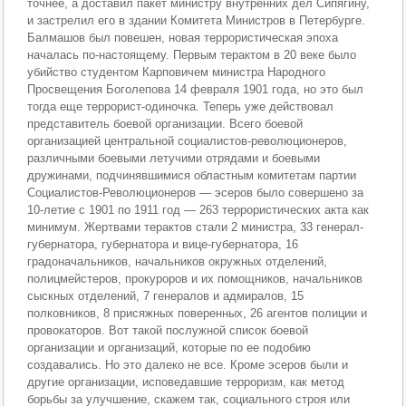
точнее, а доставил пакет министру внутренних дел Сипягину,
и застрелил его в здании Комитета Министров в Петербурге.
Балмашов был повешен, новая террористическая эпоха
началась по-настоящему. Первым терактом в 20 веке было
убийство студентом Карповичем министра Народного
Просвещения Боголепова 14 февраля 1901 года, но это был
тогда еще террорист-одиночка. Теперь уже действовал
представитель боевой организации. Всего боевой
организацией центральной социалистов-революционеров,
различными боевыми летучими отрядами и боевыми
дружинами, подчинявшимися областным комитетам партии
Социалистов-Революционеров — эсеров было совершено за
10-летие с 1901 по 1911 год — 263 террористических акта как
минимум. Жертвами терактов стали 2 министра, 33 генерал-
губернатора, губернатора и вице-губернатора, 16
градоначальников, начальников окружных отделений,
полицмейстеров, прокуроров и их помощников, начальников
сыскных отделений, 7 генералов и адмиралов, 15
полковников, 8 присяжных поверенных, 26 агентов полиции и
провокаторов. Вот такой послужной список боевой
организации и организаций, которые по ее подобию
создавались. Но это далеко не все. Кроме эсеров были и
другие организации, исповедавшие терроризм, как метод
борьбы за улучшение, скажем так, социального строя или