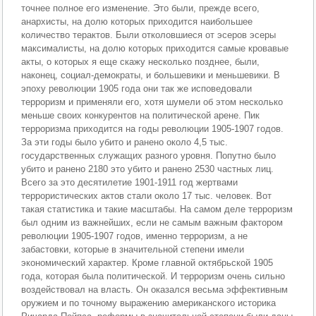
точнее полное его изменение. Это были, прежде всего,
анархисты, на долю которых приходится наибольшее
количество терактов. Были отколовшиеся от эсеров эсеры
максималисты, на долю которых приходится самые кровавые
акты, о которых я еще скажу несколько позднее, были,
наконец, социал-демократы, и большевики и меньшевики. В
эпоху революции 1905 года они так же исповедовали
терроризм и применяли его, хотя шумели об этом несколько
меньше своих конкурентов на политической арене. Пик
терроризма приходится на годы революции 1905-1907 годов.
За эти годы было убито и ранено около 4,5 тыс.
государственных служащих разного уровня. Попутно было
убито и ранено 2180 это убито и ранено 2530 частных лиц.
Всего за это десятилетие 1901-1911 год жертвами
террористических актов стали около 17 тыс. человек. Вот
такая статистика и такие масштабы. На самом деле терроризм
был одним из важнейших, если не самым важным фактором
революции 1905-1907 годов, именно терроризм, а не
забастовки, которые в значительной степени имели
экономический характер. Кроме главной октябрьской 1905
года, которая была политической. И терроризм очень сильно
воздействовал на власть. Он оказался весьма эффективным
оружием и по точному выражению американского историка