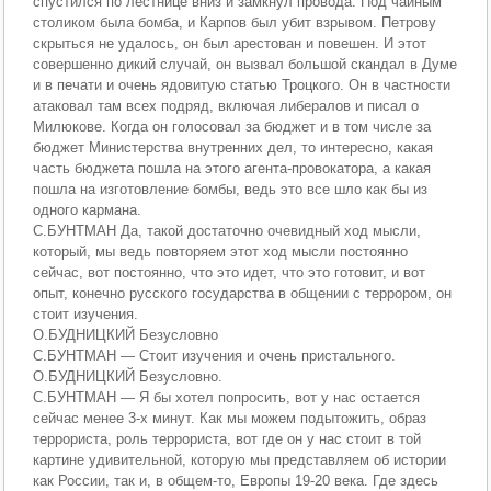
спустился по лестнице вниз и замкнул провода. Под чайным
столиком была бомба, и Карпов был убит взрывом. Петрову
скрыться не удалось, он был арестован и повешен. И этот
совершенно дикий случай, он вызвал большой скандал в Думе
и в печати и очень ядовитую статью Троцкого. Он в частности
атаковал там всех подряд, включая либералов и писал о
Милюкове. Когда он голосовал за бюджет и в том числе за
бюджет Министерства внутренних дел, то интересно, какая
часть бюджета пошла на этого агента-провокатора, а какая
пошла на изготовление бомбы, ведь это все шло как бы из
одного кармана.
С.БУНТМАН Да, такой достаточно очевидный ход мысли,
который, мы ведь повторяем этот ход мысли постоянно
сейчас, вот постоянно, что это идет, что это готовит, и вот
опыт, конечно русского государства в общении с террором, он
стоит изучения.
О.БУДНИЦКИЙ Безусловно
С.БУНТМАН — Стоит изучения и очень пристального.
О.БУДНИЦКИЙ Безусловно.
С.БУНТМАН — Я бы хотел попросить, вот у нас остается
сейчас менее 3-х минут. Как мы можем подытожить, образ
террориста, роль террориста, вот где он у нас стоит в той
картине удивительной, которую мы представляем об истории
как России, так и, в общем-то, Европы 19-20 века. Где здесь