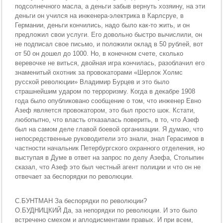
подсолнечного масла, а деньги забыв вернуть хозяину, на эти
деньги он учился на инженера-электрика в Карлсруе, в
Германии, деньги кончились, надо было как-то жить, и он
предложил свои услуги. Его довольно быстро вычислили, он
не подписал свое письмо, и положили оклад в 50 рублей, вот
от 50 он дошел до 1000. Но, в конечном счете, сколько
веревочке не виться, двойная игра кончилась, разоблачил его
знаменитый охотник за провокаторами «Шерлок Холмс
русской революции» Владимир Бурцев и это было
страшнейшим ударом по терроризму. Когда в декабре 1908
года было опубликовано сообщение о том, что инженер Евно
Азеф является провокатором, это был просто шок. Кстати,
любопытно, что власть отказалась поверить, в то, что Азеф
был на самом деле главой боевой организации. Я думаю, что
непосредственные руководители это знали, знал Герасимов в
частности начальник Петербургского охранного отделения, но
выступая в Думе в ответ на запрос по делу Азефа, Столыпин
сказал, что Азеф это был честный агент полиции и что он не
отвечает за беспорядки по революции.
С.БУНТМАН За беспорядки по революции?
О.БУДНИЦКИЙ Да, за непорядки по революции. И это было
встречено смехом и аплодисментами правых. И при всем,