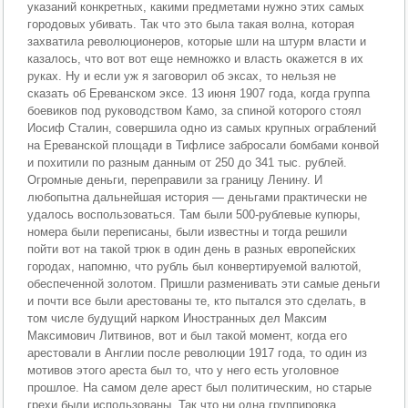
указаний конкретных, какими предметами нужно этих самых
городовых убивать. Так что это была такая волна, которая
захватила революционеров, которые шли на штурм власти и
казалось, что вот вот еще немножко и власть окажется в их
руках. Ну и если уж я заговорил об эксах, то нельзя не
сказать об Ереванском эксе. 13 июня 1907 года, когда группа
боевиков под руководством Камо, за спиной которого стоял
Иосиф Сталин, совершила одно из самых крупных ограблений
на Ереванской площади в Тифлисе забросали бомбами конвой
и похитили по разным данным от 250 до 341 тыс. рублей.
Огромные деньги, переправили за границу Ленину. И
любопытна дальнейшая история — деньгами практически не
удалось воспользоваться. Там были 500-рублевые купюры,
номера были переписаны, были известны и тогда решили
пойти вот на такой трюк в один день в разных европейских
городах, напомню, что рубль был конвертируемой валютой,
обеспеченной золотом. Пришли разменивать эти самые деньги
и почти все были арестованы те, кто пытался это сделать, в
том числе будущий нарком Иностранных дел Максим
Максимович Литвинов, вот и был такой момент, когда его
арестовали в Англии после революции 1917 года, то один из
мотивов этого ареста был то, что у него есть уголовное
прошлое. На самом деле арест был политическим, но старые
грехи были использованы. Так что ни одна группировка