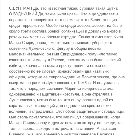
С.БУНТМАН Да, это известная такая, суровая такая шутка
О.БУДНИЦКИЙ Да, такие были нравы. Что еще удивляет и
поражает в террористах того времени, это обилие женщин
среди террористов. Особенно среди эсеров, эсерок, их было
около трети состава боевой организации и довольно много в
различных местных боевых отрядах. Самая знаменитая была
Мария Спиридонова, смертельно ранившая губернского
советника Луженовского, фигуру в общем весьма
малозначительную, он имя Спиридоновой получило такую
известность и славу в России, поскольку она была зверский
избита, схвачена на месте преступления, и потом ее,
собственно по ее словам, изнасиловали два казачьих
офицера, которые ее сопровождали из Борисоглебска, где она
смертельно ранила Луженовского, в Тамбов. И получилось
так, что в народном сознании Мария Спиридонова стала
одновременно и защитницей крестьян, а она стреляла в
Луженовского, мотив был то, что он руководил одной из
карательных экспедиций для подавления крестьянских
волнений, и страдалица. Этот образ защитницы и страдалицы,
был столь притягателен, что как пишут современники, когда
Марию Спиридонову и других везли на каторгу на поезде, то
толпы народа выходили встречать на станции. Анастасия
Биценко, бывшего военного министра генерала Сахарова,