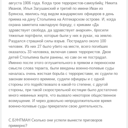
августа 1906 года. Когда трое террористов-самоубийц: Никита
Иванов, Илья Загушанский и третий по имени Иван из
Брянска, явились под видом жандармских офицеров в день
приема на дачу Столыпина на Аптекарском острове. И, когда
охрана заметила накладную бороду, с криками «Да
здравствует свобода, да здравствует анархия», бросили
тяжелые портфели, которые были у них в руках, на землю.
Раздался страшной силы взрыв. Пострадало около 100
человек. Из них 27 было убито на месте, всего погибших
оказалось 33 человека, включая самих террористов. Двое
детей Столыпина были ранены, но сам он не пострадал.
Именно после этого оглушительного в прямом и переносном
смысле слова теракта, были введены военно-полевые суды
началась очень жесткая борьба с террористами, их судили по
законам военного времени, судили офицеры и с одной
стороны это подействовало в какой-то степени, с другой
стороны, при такой скорострельной юстиции было достаточно
много невинных жертв, что вызвало некоторое общественное
возмущение. И через довольно непродолжительное время
военно-полевые суды прекратили свою деятельность.
С.БУНТМАН Сколько они успели вынести приговоров
примерно?