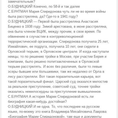
замечательным?
О.БУДНИЦКИЙ Конечно, по 58-й и так далее
С.БУНТМАН Мария Спиридонова чуть ли не во время войны
была расстреляна, да? Где-то в 1941 году?
О.БУДНИЦКИЙ — Первой была расстреляна Анастасия
Биценко в 1938 году. Зимой арестована, в июне расстреляна,
она была членом ВЦИК, между прочим, в свое время. По
обвинению в соучастии в контрреволюционной
террористической организации. Спиридонова получила 25 лет,
Измайлович, ее подруга, получила 10 лет, они сидели в
Орловской тюрьме, в Орловском централе. И когда наступали
немцы, то по решению тройки в Москве, при участии Берия и
компании, было решено политзаключенных в Орловской
тюрьме расстрелять. И всех без различия, были то левые
эсеры бывшие или большевики, там же недалеко от Орла в
лесу расстреляли. Вот такая поразительная карьера, вот
такой поразительный финал. Царский суд оказался милостив
за реальное преступление, советский суд, точнее тройки
оказались немилосердны за преступление вымышленное.
С.БУНТМАН А история Марии Спиридоновой есть ли
биография какая-нибудь достойная?
О.БУДНИЦКИЙ И не одна. То, что последнее на русском
языке, по-моему это книга Владимира Михайловича Лаврова
«Биография Марии Спиридоновой», там еще и документы