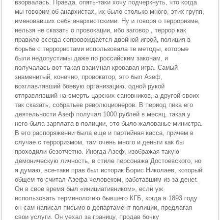
взорвалась. Правда, опять-таки хочу подчеркнуть, что когда
мы говорим об анархистах, их было столько много, этих групп,
именовавших себя анархистскими. Ну и говоря о терроризме,
нельзя не сказать о провокации, ибо заговор , террор как
правило всегда сопровождается двойной игрой, полиция в
борьбе с террористами использовала те методы, которые
были недопустимы даже по российским законам, и
получалась вот такая взаимная кровавая игра. Самый
знаменитый, конечно, провокатор, это был Азеф,
возглавлявший боевую организацию, одной рукой
отправлявший на смерть царских сановников, а другой своих
так сказать, собратьев революционеров. В период пика его
деятельности Азеф получал 1000 рублей в месяц, такая у
него была зарплата в полиции, это было жалованье министра.
В его распоряжении была еще и партийная касса, причем в
случае с терроризмом, там очень много и деньги как бы
проходили безотчетно. Иногда Азеф, изображая такую
демоническую личность, в стиле персонажа Достоевского, но
я думаю, все-таки прав был историк Борис Николаев, который
общем-то считал Азефа человеком, работавшим из-за денег.
Он в свое время был «инициативником», если уж
использовать терминологию бывшего КГБ, когда в 1893 году
он сам написал письмо в департамент полиции, предлагая
свои услуги. Он уехал за границу, продав бочку