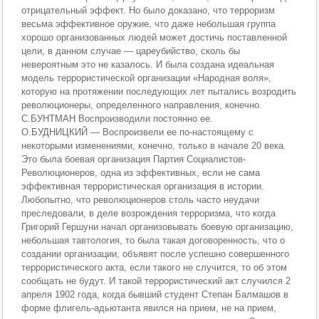
отрицательный эффект. Но было доказано, что терроризм
весьма эффективное оружие, что даже небольшая группа
хорошо организованных людей может достичь поставленной
цели, в данном случае — цареубийство, сколь бы
невероятным это не казалось. И была создана идеальная
модель террористической организации «Народная воля»,
которую на протяжении последующих лет пытались возродить
революционеры, определенного направления, конечно.
С.БУНТМАН Воспроизводили постоянно ее.
О.БУДНИЦКИЙ — Воспроизвели ее по-настоящему с
некоторыми изменениями, конечно, только в начале 20 века.
Это была боевая организация Партия Социалистов-
Революционеров, одна из эффективных, если не сама
эффективная террористическая организация в истории.
Любопытно, что революционеров столь часто неудачи
преследовали, в деле возрождения терроризма, что когда
Григорий Гершуни начал организовывать боевую организацию,
небольшая тавтология, то была такая договоренность, что о
создании организации, объявят после успешно совершенного
террористического акта, если такого не случится, то об этом
сообщать не будут. И такой террористический акт случился 2
апреля 1902 года, когда бывший студент Степан Балмашов в
форме флигель-адьютанта явился на прием, не на прием,