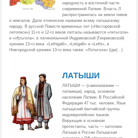
народность в восточной части
современной Латвии. Власть Л.
распространилась на земли ливов
и земгалов. Дали этническое название всему латышскому
народу. В русской Повести временных лет («Несторовской
летописи») 11-го и 12-го веков латгалы называются «летьгола»
и «лђтьгола»; в латиноязычной Индриковской (Генриковской)
хронике 13-го века: «Lethigalli», «Letigalli» и «Lethi», в
Новгородской хронике 13-го века также: «Лотыгола» (где(…)
ЛАТЫШИ
ЛАТЫШИ — (самоназвание —
латвиеши), народ, основное
население Латвии. В Российской
Федерации 47 тыс. человек. Язык
латышский балтийской группы
индоевропейских языков.
Верующие в основном
протестанты, часть — католики.
Латыши в России Латышская