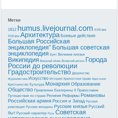
Метки
humus.livejournal.com
1812
XVIII век
Архитектура
Боевые действия
XVII век
Большая Российская
энциклопедия"
Большая советская
энциклопедия
Великие князья
Бунт
Города
Википедия
Внешний облик
Волжский регион
России до революции
Градостроительство
Дворянство
Искусство
История
Крепостное право
Журналистика
Крестьяне
Монархия
Образование
Культура
Крестьянство
Общество
Правление Екатерины II
Православие
Романовы
Реформы
Религия
Путешествия по стране
Российская армия
Россия и Запад
Русская
Русские князья
Русский
революция
Русские женщины
Советская
быт
Русский характер
Русь