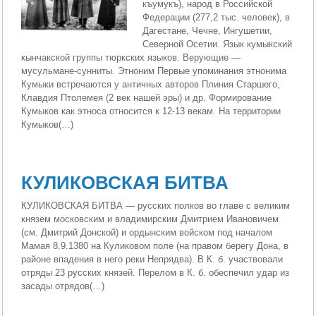
къумукъ), народ в Российской
Федерации (277,2 тыс. человек), в
Дагестане, Чечне, Ингушетии,
Северной Осетии. Язык кумыкский
кынчакской группы тюркских языков. Верующие —
мусульмане-сунниты. Этноним Первые упоминания этнонима
Кумыки встречаются у античных авторов Плиния Старшего,
Клавдия Птолемея (2 век нашей эры) и др. Формирование
Кумыков как этноса относится к 12-13 векам. На территории
Кумыков(…)
КУЛИКОВСКАЯ БИТВА
КУЛИКОВСКАЯ БИТВА — русских полков во главе с великим
князем московским и владимирским Дмитрием Ивановичем
(см. Дмитрий Донской) и ордынским войском под началом
Мамая 8.9.1380 на Куликовом поле (на правом берегу Дона, в
районе впадения в него реки Непрядва). В К. б. участвовали
отряды 23 русских князей. Перелом в К. б. обеспечил удар из
засады отрядов(…)