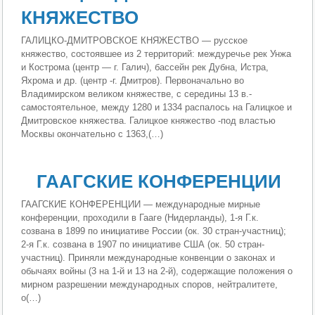
КНЯЖЕСТВО
ГАЛИЦКО-ДМИТРОВСКОЕ КНЯЖЕСТВО — русское
княжество, состоявшее из 2 территорий: междуречье рек Унжа
и Кострома (центр — г. Галич), бассейн рек Дубна, Истра,
Яхрома и др. (центр -г. Дмитров). Первоначально во
Владимирском великом княжестве, с середины 13 в.-
самостоятельное, между 1280 и 1334 распалось на Галицкое и
Дмитровское княжества. Галицкое княжество -под властью
Москвы окончательно с 1363,(…)
ГААГСКИЕ КОНФЕРЕНЦИИ
ГААГСКИЕ КОНФЕРЕНЦИИ — международные мирные
конференции, проходили в Гааге (Нидерланды), 1-я Г.к.
созвана в 1899 по инициативе России (ок. 30 стран-участниц);
2-я Г.к. созвана в 1907 по инициативе США (ок. 50 стран-
участниц). Приняли международные конвенции о законах и
обычаях войны (3 на 1-й и 13 на 2-й), содержащие положения о
мирном разрешении международных споров, нейтралитете,
о(…)