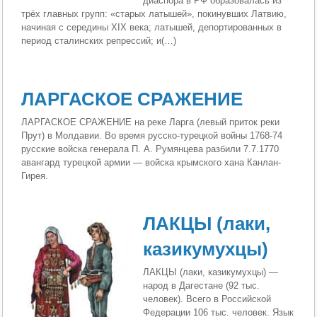
диаспора в РФ образовалась из
трёх главных групп: «старых латышей», покинувших Латвию,
начиная с середины XIX века; латышей, депортированных в
период сталинских репрессий; и(…)
ЛАРГАСКОЕ СРАЖЕНИЕ
ЛАРГАСКОЕ СРАЖЕНИЕ на реке Ларга (левый приток реки
Прут) в Молдавии. Во время русско-турецкой войны 1768-74
русские войска генерала П. А. Румянцева разбили 7.7.1770
авангард турецкой армии — войска крымского хана Канлан-
Гирея.
ЛАКЦЫ (лаки,
казикумухцы)
ЛАКЦЫ (лаки, казикумухцы) —
народ в Дагестане (92 тыс.
человек). Всего в Российской
Федерации 106 тыс. человек. Язык