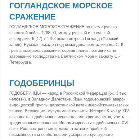
ГОГЛАНДСКОЕ МОРСКОЕ
СРАЖЕНИЕ
ГОГЛАНДСКОЕ МОРСКОЕ СРАЖЕНИЕ во время русско-
шведской войны 1788-90, между русской и шведской
эскадрами, 6 (17).7.1788 около острова Гогланд (Финский
залив). Русская эскадра под командованием адмирала С. К.
Грейга выиграла сражение, сорвав планы противника по
завоеванию господства на Балтийском море и захвату С.-
Петербурга.
ГОДОБЕРИНЦЫ
ГОДОБЕРИНЦЫ — народ в Российской Федерации (ок. 3 тыс.
человек), в Западном Дагестане. Язык годоберинский аваро-
андо-цезской группы дагестанской ветви иберийско-кавказских
языков. Верующие -мусульмане-сунниты. История К концу XIV
века часть годоберинцев исповедовала христианство, часть —
традиционные верования. Исламизированы годоберинцы в XVI
веке. Распространение ислама, а затем и арабской
письменности способствовали ускорению культурного