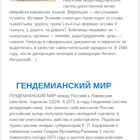
гинухский аваро-андо-цезской
группы дагестанской ветви
иберийско-кавказских языков. Верующие — мусульмане-
сунниты. История Этноним «гинухцы» происходит от слова
гьино//гьину ‘дорога, тропа’ (-хъ//-хъо формант эссива V;
гьинухъ ‘у дороги, на дороге’). Бежтинцы называют их —
гьинухъаса, грузины — лекIеби, дидо//дидоелеби, цезы —
гьинузи. Гинухцы в официальных документах и переписях не
выделялись в качестве самостоятельной народности. В 1944
году, после депортации чеченцев и ликвидации Чечено-
Ингушской(…)
ГЕНДЕМИАНСКИЙ МИР
ГЕНДЕМИАНСКИЙ МИР между Россией и Хивинским
ханством, подписан 12(24). 8.1873, в саду Гендемиан (летняя
резиденция хана). Хан признал себя вассалом России,
российские купцы получили право свободной торговли, в
ханстве уничтожались рабство и работорговля. Подписан
туркестанским генерал-губернатором К. П. Кауфманом и
хивинским ханом Сеидом Мухаммед-Рахимом II после
Хивинского похода 1873 года и занятия русскими войсками