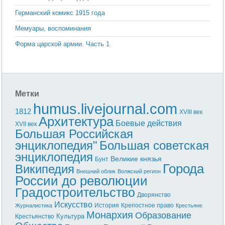
Германский комикс 1915 года
Мемуары, воспоминания
Форма царской армии. Часть 1
Метки
humus.livejournal.com
1812
XVIII век
Архитектура
Боевые действия
XVII век
Большая Российская
энциклопедия"
Большая советская
энциклопедия
Великие князья
Бунт
Города
Википедия
Внешний облик
Волжский регион
России до революции
Градостроительство
Дворянство
Искусство
История
Крепостное право
Журналистика
Крестьяне
Монархия
Образование
Культура
Крестьянство