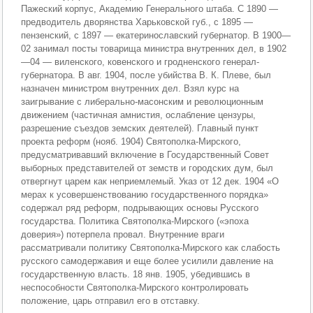
Пажеский корпус, Академию Генерального штаба. С 1890 —
предводитель дворянства Харьковской губ., с 1895 —
пензенский, с 1897 — екатеринославский губернатор. В 1900—
02 занимал посты товарища министра внутренних дел, в 1902
—04 — виленского, ковенского и гродненского генерал-
губернатора. В авг. 1904, после убийства В. К. Плеве, был
назначен министром внутренних дел. Взял курс на
заигрывание с либерально-масонским и революционным
движением (частичная амнистия, ослабление цензуры,
разрешение съездов земских деятелей). Главный пункт
проекта реформ (нояб. 1904) Святополка-Мирского,
предусматривавший включение в Государственный Совет
выборных представителей от земств и городских дум, был
отвергнут царем как неприемлемый. Указ от 12 дек. 1904 «О
мерах к усовершенствованию государственного порядка»
содержал ряд реформ, подрывающих основы Русского
государства. Политика Святополка-Мирского («эпоха
доверия») потерпела провал. Внутренние враги
рассматривали политику Святополка-Мирского как слабость
русского самодержавия и еще более усилили давление на
государственную власть. 18 янв. 1905, убедившись в
неспособности Святополка-Мирского контролировать
положение, царь отправил его в отставку.