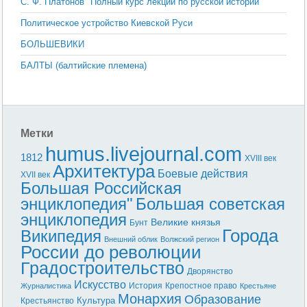
С. Ф. Платонов "Полный курс лекций по русской истории"
Политическое устройство Киевской Руси
БОЛЬШЕВИКИ
БАЛТЫ (балтийские племена)
Метки
humus.livejournal.com
1812
XVIII век
Архитектура
Боевые действия
XVII век
Большая Российская
энциклопедия"
Большая советская
энциклопедия
Великие князья
Бунт
Города
Википедия
Внешний облик
Волжский регион
России до революции
Градостроительство
Дворянство
Искусство
История
Крепостное право
Журналистика
Крестьяне
Монархия
Образование
Культура
Крестьянство