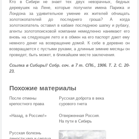
Кто в Сибири не знает тех двух невзрачных, бедных
деревушек на Лене, которые получили имена Парижа и
Лондона за удивительное умение их жителей обчищать
золотокопателей до последнего гро­ша? А когда
золотокопатель оставил в кабаке последнюю шапку и рубаху,
агенты золотопоисковой компании немедленно нанимают его
вновь на следующее лето и в обмен на его паспорт дают ему
не­много денег на возвращение домой. К себе в деревню он
возвраща­ется с пустыми руками, а длинные зимние месяцы он
проведет, быть может, в ближайшем месте заключения.
Ссылка в Сибирь// Собр. соч. в 7 т. СПб., 1906. Т. 2. С. 20-
23.
Похожие материалы
После отмены
Русская доброта в века
крепостного права
сурового гнета
«Назад, в Россию!»
Отверженная Россия.
На пути в Сибирь
Русская болезнь
лености ума и сердца