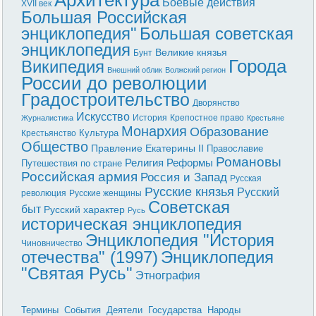
Боевые действия
XVII век
Большая Российская
энциклопедия"
Большая советская
энциклопедия
Великие князья
Бунт
Города
Википедия
Внешний облик
Волжский регион
России до революции
Градостроительство
Дворянство
Искусство
История
Крепостное право
Журналистика
Крестьяне
Монархия
Образование
Культура
Крестьянство
Общество
Правление Екатерины II
Православие
Романовы
Реформы
Религия
Путешествия по стране
Российская армия
Россия и Запад
Русская
Русские князья
Русский
революция
Русские женщины
Советская
быт
Русский характер
Русь
историческая энциклопедия
Энциклопедия "История
Чиновничество
отечества" (1997)
Энциклопедия
"Святая Русь"
Этнография
Термины
События
Деятели
Государства
Народы