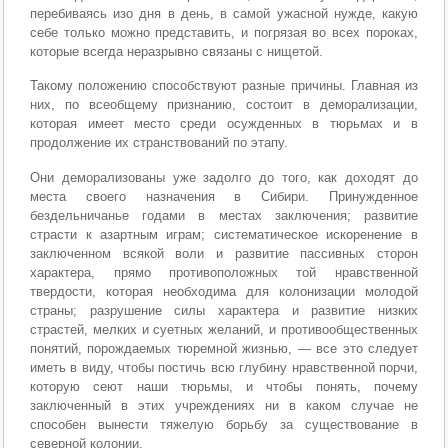
перебиваясь изо дня в день, в самой ужасной нужде, какую
себе только можно представить, и погрязая во всех пороках,
которые всегда неразрывно связаны с ни­щетой.
Такому положению способствуют разные причины. Главная из
них, по всеобщему признанию, состоит в деморализации,
которая имеет место среди осужденных в тюрьмах и в
продолжение их странствований по этапу.
Они деморализованы уже задолго до того, как доходят до
места своего назначения в Сибири. Принужденное
бездельничанье годами в местах заключения; развитие
страсти к азартным играм; систематическое искоренение в
заключенном всякой воли и развитие пассивных сторон
характера, прямо противоположных той нравственной
твердости, которая необходима для колонизации молодой
страны; разрушение силы характера и развитие низких
страстей, мелких и суетных желаний, и противообщественных
понятий, порождаемых тюремной жизнью, — все это следует
иметь в виду, чтобы постичь всю глубину нравственной порчи,
которую сеют наши тюрьмы, и чтобы понять, почему
заключенный в этих учреждениях ни в каком случае не
способен вынести тяжелую борьбу за существование в
северной колонии.