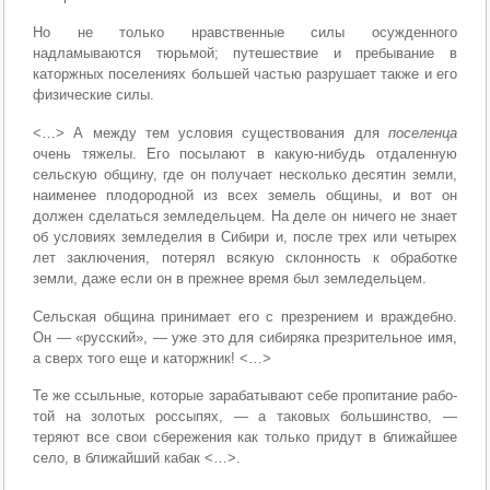
Но не только нравственные силы осужденного
надламываются тюрьмой; путешествие и пребывание в
каторжных поселениях большей частью разрушает также и его
физические силы.
<…> А между тем условия существования для
поселенца
очень тя­желы. Его посылают в какую-нибудь отдаленную
сельскую общину, где он получает несколько десятин земли,
наименее плодородной из всех земель общины, и вот он
должен сделаться земледельцем. На деле он ничего не знает
об условиях земледелия в Сибири и, по­сле трех или четырех
лет заключения, потерял всякую склонность к обработке
земли, даже если он в прежнее время был земледельцем.
Сельская община принимает его с презрением и враждебно.
Он — «русский», — уже это для сибиряка презрительное имя,
а сверх то­го еще и каторжник! <…>
Те же ссыльные, которые зарабатывают себе пропитание рабо­
той на золотых россыпях, — а таковых большинство, —
теряют все свои сбережения как только придут в ближайшее
село, в ближай­ший кабак <…>.