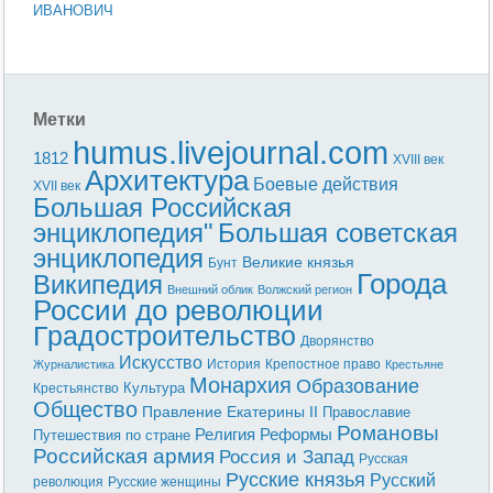
ИВАНОВИЧ
Метки
humus.livejournal.com
1812
XVIII век
Архитектура
Боевые действия
XVII век
Большая Российская
энциклопедия"
Большая советская
энциклопедия
Великие князья
Бунт
Города
Википедия
Внешний облик
Волжский регион
России до революции
Градостроительство
Дворянство
Искусство
История
Крепостное право
Журналистика
Крестьяне
Монархия
Образование
Культура
Крестьянство
Общество
Правление Екатерины II
Православие
Романовы
Реформы
Религия
Путешествия по стране
Российская армия
Россия и Запад
Русская
Русские князья
Русский
революция
Русские женщины