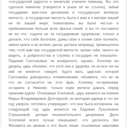
«государской радости и женитьбе учинили помешку. Вы это
сделали изменою (говорится в указе об их ссылке), забыв
государево крестное целование и государскую великую
милость; а государская милость была к вам и к матери вашей
не по вашей мере; пожалованы вы были честью и
приближеньем больше всех братьи своей, и вы то поставили
ни во что, ходили не за государевым здоровьем, только и
делали, что себя богатили, домы свои и племя свое полнили,
земли крали и во всяких делах делали неправду, промышляли
тем, чтоб вам при государской милости, кроме себя, никого не
видеть, а доброхотства и службы к государю не показали».
Падение Салтыковых не возвратило, однако, Хлопову во
дворец; царь объявил, что хотя она и здорова, но он все же на
ней не женится: говорят, будто мать царская, которой
Салтыковы доводились племянниками, объявила, что ни за
что не согласится на этот брак. Хлопову по-прежнему
оставили в Нижнем, только корм велели давать перед
прежним вдвое. Отказавши Хлоповой, царь женился на княжне
Марье Владимировне Долгорукой, но молодая царица в тот же
год умерла: летопись утверждает, что она была испорчена: на
следующий год царь женился на Евдокии Лукьяновне
Стрешневой, дочери незначительного дворянина. Дело
Хлоповой всего лучше показывает, что делалось без
Филарета во дворце и кто были люди, осыпанные царскими