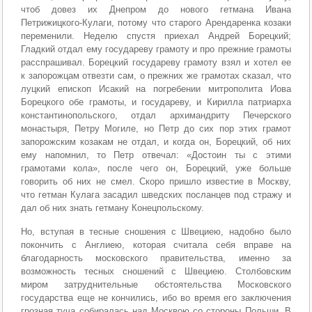
чтоб довез их Днепром до нового гетмана Ивана
Петрижицкого-Кулаги, потому что старого Арендаренка козаки
переменили. Неделю спустя приехал Андрей Борецкий;
Гладкий отдал ему государеву грамоту и про прежние грамоты
расспрашивал. Борецкий государеву грамоту взял и хотел ее
к запорожцам отвезти сам, о прежних же грамотах сказал, что
луцкий епископ Исакий на погребении митрополита Иова
Борецкого обе грамоты, и государеву, и Кирилла патриарха
константинопольского, отдал архимандриту Печерского
монастыря, Петру Могиле, но Петр до сих пор этих грамот
запорожским козакам не отдал, и когда он, Борецкий, об них
ему напомнил, то Петр отвечал: «Достоин ты с этими
грамотами кола», после чего он, Борецкий, уже больше
говорить об них не смел. Скоро пришло известие в Москву,
что гетман Кулага засадил шведских посланцев под стражу и
дал об них знать гетману Конецпольскому.
Но, вступая в тесные сношения с Швециею, надобно было
покончить с Англиею, которая считала себя вправе на
благодарность московского правительства, именно за
возможность тесных сношений с Швециею. Столбовским
миром затруднительные обстоятельства Московского
государства еще не кончились, ибо во время его заключения
грозная туча собиралась над Москвою со стороны Польши. В