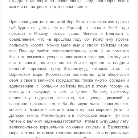
страдал в Малборке за православную веру, приговорен был к
казни и он, патриарх, его терпенье видел.
Принявши участие в великой борьбе за протестантизм против
Габсбургского дома, Густав-Адольф в начале 1629 года
прислал в Москву послов своих Монира и Бенгарта с
объявлением, что «в прошлом году бог помог ему против
польского короля, можно было ему с своим войском через
всю Польшу пройти беспрепятственно, если б не помешка
была от римского цесаря и папежского заговора, потому что
они с своею великою силою близко пришли и осадили
сильный торговый город Штральзунд, который стоит на
Варяжском море. Королевское величество, для обереганья
себя и своего великого государства, также многих соседей и
единоверцев, с большим войском пошел к этому городу на
помощь и выручку, в чем и успел. Вашему царскому
величеству подлинно известно, что цесарь римский и
папежане привели под себя большую часть евангельских
князей в Немецкой земле и взяли лучшие морские устья в
Датской земле, Мекленбурге и в Поморской земле. Тут они
теперь с великим раденьем готовятся, чтобы к будущему лету
великосильное корабельное собрание собрать в Варяжском
море, и этим не только торговле помешать, но и пограничные