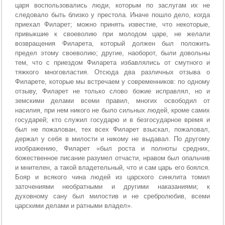
царя воспользовались люди, которым по заслугам их не
следовало быть близко у престола. Иначе пошло дело, когда
приехал Филарет; можно принять известие, что некоторые,
привыкшие к своеволию при молодом царе, не желали
возвращения Филарета, который должен был положить
предел этому своеволию; другие, наоборот, были довольны
тем, что с приездом Филарета избавлялись от смутного и
тяжкого многовластия. Отсюда два различных отзыва о
Филарете, которые мы встречаем у современников: по одному
отзыву, Филарет не только слово божие исправлял, но и
земскими делами всеми правил, многих освободил от
насилия, при нем никого не было сильных людей, кроме самих
государей; кто служил государю и в безгосударное время и
был не пожалован, тех всех Филарет взыскал, пожаловал,
держал у себя в милости и никому не выдавал. По другому
изображению, Филарет «был роста и полноты средних,
божественное писание разумел отчасти, нравом был опальчив
и мнителен, а такой владетельный, что и сам царь его боялся.
Бояр и всякого чина людей из царского синклита томил
заточениями необратными и другими наказаниями; к
духовному сану был милостив и не сребролюбив, всеми
царскими делами и ратными владел».