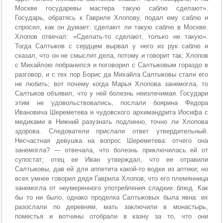
Москве государевы мастера такую саблю сделают».
Государь, обратясь к Гавриле Хлопову, подал ему саблю и
спросил, как он думает: сделают ли такую саблю в Москве.
Хлопов отвечал: «Сделать-то сделают, только не такую».
Тогда Салтыков с сердцем вырвал у него из рук саблю и
сказал, что он не смыслит дела, потому и говорит так; Хлопов
с Михайлою побранился и поговорил с Салтыковым гораздо в
разговор, и с тех пор Борис да Михайла Салтыковы стали его
не любить; вот почему когда Марья Хлопова занемогла, то
Салтыков объявил, что у ней болезнь неизлечимая. Государи
этим не удовольствовались, послали боярина Федора
Ивановича Шереметева и чудовского архимандрита Иосифа с
медиками в Нижний разузнать подлинно, точно ли Хлопова
здорова. Следователи прислали ответ утвердительный.
Несчастная девушка на вопрос Шереметева: отчего она
занемогла? — отвечала, что болезнь приключилась ей от
супостат; отец ее Иван утверждал, что ее отравили
Салтыковы, дав ей для аппетита какой-то водки из аптеки; но
всех умнее говорил дядя Гаврила Хлопов, что его племянница
занемогла от неумеренного употребления сладких блюд. Как
бы то ни было, однако проделка Салтыковых была явна: их
разослали по деревням, мать заключили в монастырь,
поместья и вотчины отобрали в казну за то, что они