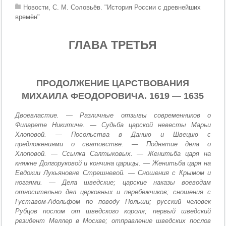
Новости, С. М. Соловьёв. "История России с древнейших
времён"
ГЛАВА ТРЕТЬЯ
ПРОДОЛЖЕНИЕ ЦАРСТВОВАНИЯ
МИХАИЛА ФЕОДОРОВИЧА. 1619 — 1635
Двоевластие. — Различные отзывы современников о
Филарете Никитиче. — Судьба царской невесты Марьи
Хлоповой. — Посольства в Данию и Швецию с
предложениями о сватовстве. — Поднятие дела о
Хлоповой. — Ссылка Салтыковых. — Женитьба царя на
княжне Долгоруковой и кончина царицы. — Женитьба царя на
Евдокии Лукьяновне Стрешневой. — Сношения с Крымом и
ногаями. — Дела шведские; царские наказы воеводам
относительно дел церковных и перебежчиков; сношения с
Густавом-Адольфом по поводу Польши; русский человек
Рубцов послом от шведского короля; первый шведский
резидент Меллер в Москве; отправление шведских послов