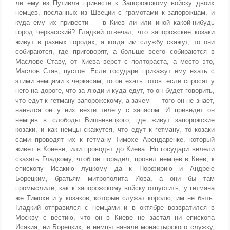
ли ему из Путивля привести к Запорожскому войску двоих
немцев, посланных из Швеции с грамотами к запорожцам, и
куда ему их привести — в Киев ли или иной какой-нибудь
город черкасский? Гладкий отвечал, что запорожские козаки
живут в разных городах, а когда им службу скажут, то они
собираются, где приговорят, а больше всего собираются в
Маслове Ставу, от Киева верст с полтораста, а место это,
Маслов Став, пустое. Если государи прикажут ему ехать с
этими немцами к черкасам, то он ехать готов: если спросят у
него на дороге, что за люди и куда едут, то он будет говорить,
что едут к гетману запорожскому, а зачем — того он не знает,
нанялся он у них везти телегу с запасом. И приведет он
немцев в слободы Вишневецкого, где живут запорожские
козаки, и как немцы скажутся, что едут к гетману, то козаки
сами проводят их к гетману Тимохе Арендаренке. который
живет в Коневе, или проводят до Киева. Но государи велели
сказать Гладкому, чтоб он порадел, провел немцев в Киев, к
епископу Исакию луцкому да к Порфирию и Андрею
Борецким, братьям митрополита Иова, а они бы там
промыслили, как к запорожскому войску отпустить, у гетмана
же Тимохи и у козаков, которые служат королю, им не быть.
Гладкий отправился с немцами и в октябре возвратился в
Москву с вестию, что он в Киеве не застал ни епископа
Исакия, ни Борецких, и немцы наняли монастырского служку,