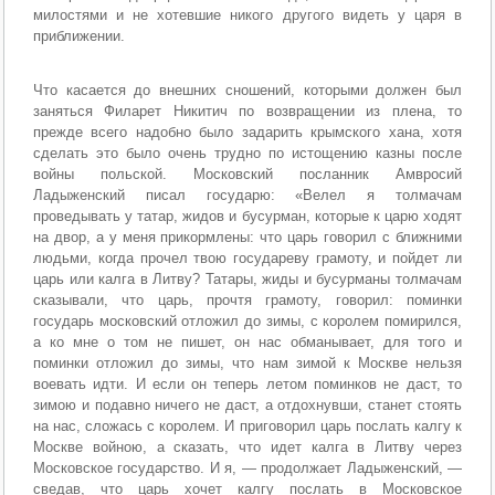
милостями и не хотевшие никого другого видеть у царя в
приближении.
Что касается до внешних сношений, которыми должен был
заняться Филарет Никитич по возвращении из плена, то
прежде всего надобно было задарить крымского хана, хотя
сделать это было очень трудно по истощению казны после
войны польской. Московский посланник Амвросий
Ладыженский писал государю: «Велел я толмачам
проведывать у татар, жидов и бусурман, которые к царю ходят
на двор, а у меня прикормлены: что царь говорил с ближними
людьми, когда прочел твою государеву грамоту, и пойдет ли
царь или калга в Литву? Татары, жиды и бусурманы толмачам
сказывали, что царь, прочтя грамоту, говорил: поминки
государь московский отложил до зимы, с королем помирился,
а ко мне о том не пишет, он нас обманывает, для того и
поминки отложил до зимы, что нам зимой к Москве нельзя
воевать идти. И если он теперь летом поминков не даст, то
зимою и подавно ничего не даст, а отдохнувши, станет стоять
на нас, сложась с королем. И приговорил царь послать калгу к
Москве войною, а сказать, что идет калга в Литву через
Московское государство. И я, — продолжает Ладыженский, —
сведав, что царь хочет калгу послать в Московское