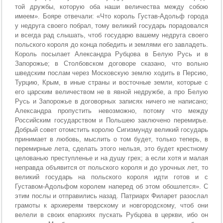
той дружбы, которую оба наши величества между собою
имеем». Бояре отвечали: «Что король Густав-Адольф города
у недруга своего побрал, тому великий государь порадовался
и всегда рад слышать, чтоб государю вашему недруга своего
польского короля до конца победить и землями его завладеть.
Король посылает Александра Рубцова в Белую Русь и в
Запорожье; в Столбовском договоре сказано, что вольно
шведским послам через Московскую землю ходить в Персию,
Турцию, Крым, в иные страны и восточные земли, которые с
его царским величеством не в явной недружбе, а про Белую
Русь и Запорожье в договорных записях ничего не написано;
Александра пропустить невозможно, потому что между
Российским государством и Польшею заключено перемирье.
Добрый совет отомстить королю Сигизмунду великий государь
принимает в любовь, мыслить о том будет, только теперь, в
перемирные лета, сделать этого нельзя, это будет крестному
целованью преступленье и на душу грех; а если хотя и малая
неправда объявится от польского короля и до урочных лет, то
великий государь на польского короля идти готов и с
Густавом-Адольфом королем наперед об этом обошлется». С
этим послы и отправились назад. Патриарх Филарет разослал
грамоты к архиереям тверскому и новгородскому, чтоб они
велели в своих епархиях пускать Рубцова в церкви, ибо он