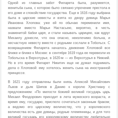
Одной из главных забот Филарета была, разумеется,
женитьба сына, с которою было связано упрочение престола в
его доме и спокойствие государства. Еще в 1616 году выбрана
была в царские невесты и взята ко двору девица Марья
Ивановна Хлопова: уже ей по обычаю переменили имя,
назвали вместо Марьи Настасьею, вероятно, в честь
знаменитой бабки царя, и стали называть царицею, как вдруг
Михаилу донесли, что она опасно, неизлечимо больна, и
несчастную невесту вместе с родными сослали в Тобольск. С
возвращением Филарета началось движение Хлоповой все
ближе и ближе к Москве: в сентябре 1619 года ее перевезли из
Тобольска в Верхотурье, в 1620-м — из Верхотурья в Нижний.
Но в это время Филарет Никитич еще не думал поднимать
дела о Хлоповой: ему хотелось женить сына на иностранной
принцессе.
В 1621 году отправлены были князь Алексей Михайлович
Львов и дьяк Шипов в Данию к королю Христиану с
предложением: «По милости божией великий государь царь
Михаил Феодорович приходит в лета мужеского возраста, и
время ему, государю, приспело сочетаться законным браком;
а ведомо его царскому величеству, что у королевского
величества есть две девицы, родные племянницы, и для того
великий государь его королевскому величеству любительно