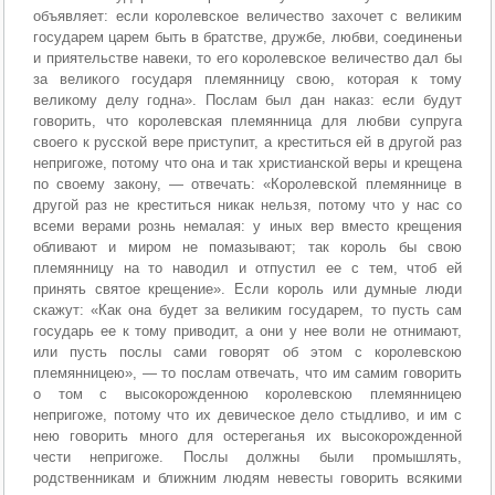
объявляет: если королевское величество захочет с великим
государем царем быть в братстве, дружбе, любви, соединеньи
и приятельстве навеки, то его королевское величество дал бы
за великого государя племянницу свою, которая к тому
великому делу годна». Послам был дан наказ: если будут
говорить, что королевская племянница для любви супруга
своего к русской вере приступит, а креститься ей в другой раз
непригоже, потому что она и так христианской веры и крещена
по своему закону, — отвечать: «Королевской племяннице в
другой раз не креститься никак нельзя, потому что у нас со
всеми верами рознь немалая: у иных вер вместо крещения
обливают и миром не помазывают; так король бы свою
племянницу на то наводил и отпустил ее с тем, чтоб ей
принять святое крещение». Если король или думные люди
скажут: «Как она будет за великим государем, то пусть сам
государь ее к тому приводит, а они у нее воли не отнимают,
или пусть послы сами говорят об этом с королевскою
племянницею», — то послам отвечать, что им самим говорить
о том с высокорожденною королевскою племянницею
непригоже, потому что их девическое дело стыдливо, и им с
нею говорить много для остереганья их высокорожденной
чести непригоже. Послы должны были промышлять,
родственникам и ближним людям невесты говорить всякими