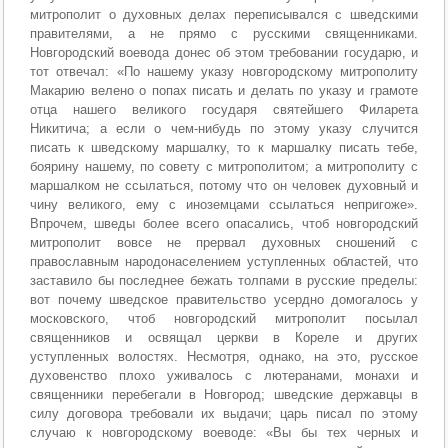
митрополит о духовных делах переписывался с шведскими
правителями, а не прямо с русскими священниками.
Новгородский воевода донес об этом требовании государю, и
тот отвечал: «По нашему указу новгородскому митрополиту
Макарию велено о попах писать и делать по указу и грамоте
отца нашего великого государя святейшего Филарета
Никитича; а если о чем-нибудь по этому указу случится
писать к шведскому маршалку, то к маршалку писать тебе,
боярину нашему, по совету с митрополитом; а митрополиту с
маршалком не ссылаться, потому что он человек духовный и
чину великого, ему с иноземцами ссылаться непригоже».
Впрочем, шведы более всего опасались, чтоб новгородский
митрополит вовсе не прервал духовных сношений с
православным народонаселением уступленных областей, что
заставило бы последнее бежать толпами в русские пределы:
вот почему шведское правительство усердно домогалось у
московского, чтоб новгородский митрополит посылал
священников и освящал церкви в Кореле и других
уступленных волостях. Несмотря, однако, на это, русское
духовенство плохо уживалось с лютеранами, монахи и
священники перебегали в Новгород; шведские державцы в
силу договора требовали их выдачи; царь писал по этому
случаю к новгородскому воеводе: «Вы бы тех черных и