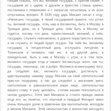
гонцам сказать, что вы, великий государь, с братом своим, с
государем их с царем, в дружбе и братстве стоишь крепко,
посланника с поминками и с запросом посылаешь и их всех
отпускаешь вскоре». В 1630 году царь Михаил писал к отцу:
«Написано, государь, в твоей государевой грамоте, что хотел
ты, великий государь, отец наш и богомолец, быть в Москву в
Троицын день; но в Троицын день тебе быть в Москву не
годится, потому что день торжественный, великий, а тебе,
государю, служить невозможно, в дороге порастрясло в возке,
а не служить от людей будет осудно. Так тебе бы, великому
государю, в пятдесятный день отслушать литургию в
Тонинском и ночевать там же, а на другой день, в
понедельник, быть к нам в Москву с утра; и в том твоя,
великого государя отца и нашего богомольца, воля, как ты,
государь, изволишь, так и добро. Молимся всемогущему богу,
да сподобит вас, великого государя, достигнуть к
царствующему нашему граду Москве на свой святительский
престол поздорову, а нас да сподобит с веселием зреть
святолепное и равноангельное ваше лице, святительства
вашего главу и руку целовать, стопам вашим поклониться и
челом ударить». Хотя имя Михаила и стояло прежде имени
отца его, но понятно, что опытный и твердый Филарет имел
очень большую долю в правлении при малоопытном, молодом
и мягком Михаиле. Этой неопытностию и мягкостию молодого