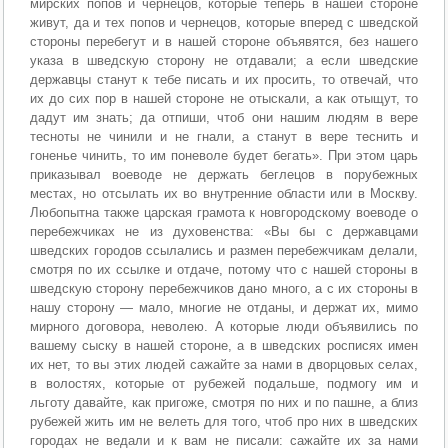
мирских попов и чернецов, которые теперь в нашей стороне
живут, да и тех попов и чернецов, которые вперед с шведской
стороны перебегут и в нашей стороне объявятся, без нашего
указа в шведскую сторону не отдавали; а если шведские
державцы станут к тебе писать и их просить, то отвечай, что
их до сих пор в нашей стороне не отыскали, а как отыщут, то
дадут им знать; да отпиши, чтоб они нашим людям в вере
тесноты не чинили и не гнали, а станут в вере теснить и
гоненье чинить, то им поневоле будет бегать». При этом царь
приказывал воеводе не держать беглецов в порубежных
местах, но отсылать их во внутренние области или в Москву.
Любопытна также царская грамота к новгородскому воеводе о
перебежчиках не из духовенства: «Вы бы с державцами
шведских городов ссылались и размен перебежчикам делали,
смотря по их ссылке и отдаче, потому что с нашей стороны в
шведскую сторону перебежчиков дано много, а с их стороны в
нашу сторону — мало, многие не отданы, и держат их, мимо
мирного договора, неволею. А которые люди объявились по
вашему сыску в нашей стороне, а в шведских росписях имен
их нет, то вы этих людей сажайте за нами в дворцовых селах,
в волостях, которые от рубежей подальше, подмогу им и
льготу давайте, как пригоже, смотря по них и по пашне, а близ
рубежей жить им не велеть для того, чтоб про них в шведских
городах не ведали и к вам не писали: сажайте их за нами