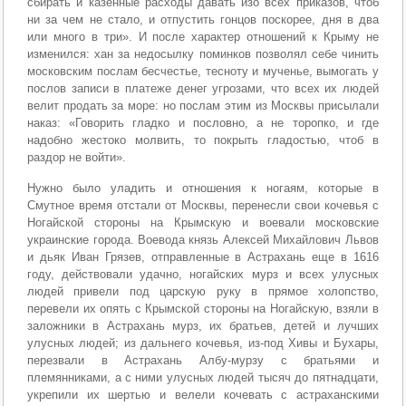
сбирать и казенные расходы давать изо всех приказов, чтоб
ни за чем не стало, и отпустить гонцов поскорее, дня в два
или много в три». И после характер отношений к Крыму не
изменился: хан за недосылку поминков позволял себе чинить
московским послам бесчестье, тесноту и мученье, вымогать у
послов записи в платеже денег угрозами, что всех их людей
велит продать за море: но послам этим из Москвы присылали
наказ: «Говорить гладко и пословно, а не торопко, и где
надобно жестоко молвить, то покрыть гладостью, чтоб в
раздор не войти».
Нужно было уладить и отношения к ногаям, которые в
Смутное время отстали от Москвы, перенесли свои кочевья с
Ногайской стороны на Крымскую и воевали московские
украинские города. Воевода князь Алексей Михайлович Львов
и дьяк Иван Грязев, отправленные в Астрахань еще в 1616
году, действовали удачно, ногайских мурз и всех улусных
людей привели под царскую руку в прямое холопство,
перевели их опять с Крымской стороны на Ногайскую, взяли в
заложники в Астрахань мурз, их братьев, детей и лучших
улусных людей; из дальнего кочевья, из-под Хивы и Бухары,
перезвали в Астрахань Албу-мурзу с братьями и
племянниками, а с ними улусных людей тысяч до пятнадцати,
укрепили их шертью и велели кочевать с астраханскими