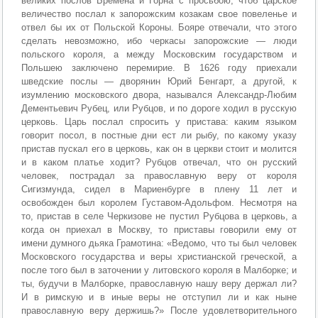
великих послов Бремена и Горна с просьбою, чтоб царское
величество послал к запорожским козакам свое повеленье и
отвел бы их от Польской Короны. Бояре отвечали, что этого
сделать невозможно, ибо черкасы запорожские — люди
польского короля, а между Московским государством и
Польшею заключено перемирие. В 1626 году приехали
шведские послы — дворянин Юрий Бенгарт, а другой, к
изумлению московского двора, назывался Александр-Любим
Дементьевич Рубец, или Рубцов, и по дороге ходил в русскую
церковь. Царь послал спросить у пристава: каким языком
говорит посол, в постные дни ест ли рыбу, по какому указу
пристав пускал его в церковь, как он в церкви стоит и молится
и в каком платье ходит? Рубцов отвечал, что он русский
человек, пострадал за православную веру от короля
Сигизмунда, сидел в Мариенбурге в плену 11 лет и
освобожден был королем Густавом-Адольфом. Несмотря на
то, пристав в селе Черкизове не пустил Рубцова в церковь, а
когда он приехал в Москву, то приставы говорили ему от
имени думного дьяка Грамотина: «Ведомо, что ты был человек
Московского государства и веры христианской греческой, а
после того был в заточении у литовского короля в Малборке; и
ты, будучи в Малборке, православную нашу веру держал ли?
И в римскую и в иные веры не отступил ли и как ныне
православную веру держишь?» После удовлетворительного