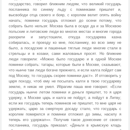
государство, говорил ближним людям, что великий государь
посланника по синему льду с поминками пришлет и,
высвободи отца своего и бояр, с королем велит опять войну
начать; поминки государь отложил до осени потому, что
собрать было нельзя: Москва была в осаде да и за Москвою
польские и литовские люди во многих местах и многие города
разорили и запустошили, откуда государева казна
собиралась, и проезду ко мне, посланнику, во всю зиму не
было, а посадские и пашенные тяглые люди многие стали в
стрельцы и в козаки, сами жалованья просят. Но ближние
люди говорили: «Можно было государю и в одной Москве
поминки собрать: татары, которые были в Москве, сказывают,
что нынче там люди богаче прежнего, и если калга пойдет сам
под Москву, то государь скорее поминки даст». И отговорить у
царя походу, чтоб ему не посылать калги в твою государеву
землю, я никак не умел. Ибрагим паша мне говорил: «Если
государь нынче летом поминки и деньги пришлет, то я царя
удержу, к Москве царь и калга не пойдут, а пойдут в Литву;
если же государь теперь поминков не пришлет, то мне царя не
удержать; царю за смертную досаду стало, что государь с
королем помирился и поминки отложил до зимы, насилу я
теперь его удержал»». Получив такое донесение от своего
посланника, государь приказал: «Деньги в крымскую кладь