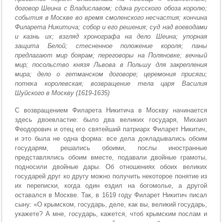
договор Шеина с Владиславом; сдача русского обоза королю;
события в Москве во время смоленского несчастия; кончина
Филарета Никитича; собор и его решения; суд над воеводами
и казнь их; взгляд хронографа на дело Шеина; упорная
защита Белой; стесненное положение короля; паны
предлагают мир боярам; переговоры на Поляновке; вечный
мир; посольство князя Львова в Польшу для закрепления
мира; дело о гетманском договоре; церемония присяги;
потеха королевская; возвращение тела царя Василия
Шуйского в Москву (1619-1635)
С возвращением Филарета Никитича в Москву начинается
здесь двоевластие: было два великих государя, Михаил
Феодорович и отец его святейший патриарх Филарет Никитич,
и это была не одна форма: все дела докладывались обоим
государям, решались обоими, послы иностранные
представлялись обоим вместе, подавали двойные грамоты,
подносили двойные дары. Об отношениях обоих великих
государей друг ко другу можно получить некоторое понятие из
их переписки, когда один ездил на богомолье, а другой
оставался в Москве. Так, в 1619 году Филарет Никитич писал
сыну: «О крымском, государь, деле, как вы, великий государь,
укажете? А мне, государь, кажется, чтоб крымским послам и