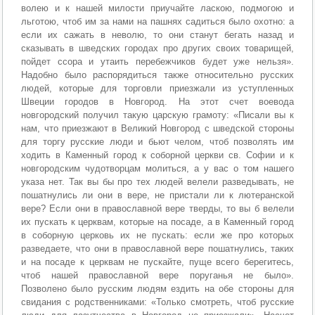
волею и к нашей милости приучайте ласкою, подмогою и
льготою, чтоб им за нами на пашнях садиться было охотно: а
если их сажать в неволю, то они станут бегать назад и
сказывать в шведских городах про других своих товарищей,
пойдет ссора и утаить перебежчиков будет уже нельзя».
Надобно было распорядиться также относительно русских
людей, которые для торговли приезжали из уступленных
Швеции городов в Новгород. На этот счет воевода
новгородский получил такую царскую грамоту: «Писали вы к
нам, что приезжают в Великий Новгород с шведской стороны
для торгу русские люди и бьют челом, чтоб позволять им
ходить в Каменный город к соборной церкви св. Софии и к
новгородским чудотворцам молиться, а у вас о том нашего
указа нет. Так вы бы про тех людей велели разведывать, не
пошатнулись ли они в вере, не пристали ли к лютеранской
вере? Если они в православной вере тверды, то вы б велели
их пускать к церквам, которые на посаде, а в Каменный город
в соборную церковь их не пускать: если же про которых
разведаете, что они в православной вере пошатнулись, таких
и на посаде к церквам не пускайте, пуще всего берегитесь,
чтоб нашей православной вере поруганья не было».
Позволено было русским людям ездить на обе стороны для
свидания с родственниками: «Только смотреть, чтоб русские