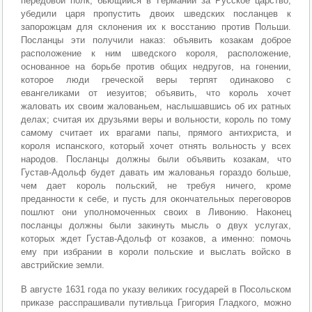
передовой полк, бьющийся в Германии за Русское царство,
убедили царя пропустить двоих шведских посланцев к
запорожцам для склонения их к восстанию против Польши.
Посланцы эти получили наказ: объявить козакам доброе
расположение к ним шведского короля, расположение,
основанное на борьбе против общих недругов, на гонении,
которое люди греческой веры терпят одинаково с
евангеликами от иезуитов; объявить, что король хочет
жаловать их своим жалованьем, наслышавшись об их ратных
делах; считая их друзьями веры и вольности, король по тому
самому считает их врагами папы, прямого антихриста, и
короля испанского, который хочет отнять вольность у всех
народов. Посланцы должны были объявить козакам, что
Густав-Адольф будет давать им жалованья гораздо больше,
чем дает король польский, не требуя ничего, кроме
преданности к себе, и пусть для окончательных переговоров
пошлют они уполномоченных своих в Ливонию. Наконец
посланцы должны были закинуть мысль о двух услугах,
которых ждет Густав-Адольф от козаков, а именно: помочь
ему при избрании в короли польские и выслать войско в
австрийские земли.
В августе 1631 года по указу великих государей в Посольском
приказе расспрашивали путивльца Григория Гладкого, можно