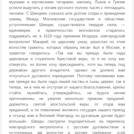
мурзами и юртовскими татарами; наконец, Львов и Грязев
успели выручить у ногаев русского полону тысяч с пятнадцать
человек. С Швециею сначала шли долгие споры о проведении
границ. Между Московским государством и областями,
уступленными Швеции, существовала твердая связь —
единоверие, и правительство московское старалось
поддержать ее: в 1619 году преемник Исидора, новгородский
митрополит Макарий, по царскому указу, разослал по этим
волостям грамоты, которых образец писан был в Москве; в
грамотах говорилось: «Так как вы прежде были чада
церковные и служители Христовой веры, то я не хочу вас
отвергать, но более хочу присоединять; хотя вы теперь под
державою другого владетеля, однако не должно вам
отлучаться духовного порождения. Поэтому напоминаю вам,
как прежде вы были чада нашей паствы и сыны церкви, так и
теперь, ни в чем не отступая от нашего благословения, крепко
стойте, мужайтесь, утверждайтесь, не будьте ничем
преткновенны, не умаляя нисколько прежних преданий,
держитесь святой апостольской веры, от отцов вам
преданной, а по повелению великого государя нашего приезд
и отъезд вам в Великий Новгород по духовным делам будет
вольный». Шведы смотрели подозрительно на переписку
новгородского митрополита с русским духовенством в
уступленных им волостях и потому требовали, чтоб