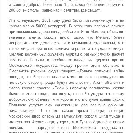
и совете добром. Позволено было также беспошлинно купить
200 бочек смолы, равно как и селитры, где сыщут.
И в следующем, 1631 году дано было позволение купить на
короля хлеба 50000 четвертей. В этом году впервые явился
при московском дворе шведский агент Яган Меллер; объясняя
значения агента, король писал царю, что Меллер будет
исправлять все дела легче и с меньшими издержками, что
такие лица и при иных великих королях и государях живут.
Меллер должен был объявить боярам о разных слухах насчет
замыслов Польши и вообще католических держав против
Московского государства; между прочим агент объявил: в
Смоленске русские люди говорят: «Только польский войну
поведет, то боярские холопи мало не все передадутся на
польскую сторону, рады будут вольности». Агент объявил и
слова короля своего: «Если б царскому величеству можно
было ко мне в сердце заглянуть, то он бы угадал, как я ему
доброхотую»; объявил, что король его в случае войны царя с
Польшею уступит ему собственные два полка с добрыми
начальниками. В то же самое время шведы, стращая
московский двор опасными замыслами короля Сигизмунда и
императора Фердинанда, уверяя, что Густав-Адольф с своим
войском — передняя стена Московского государства,