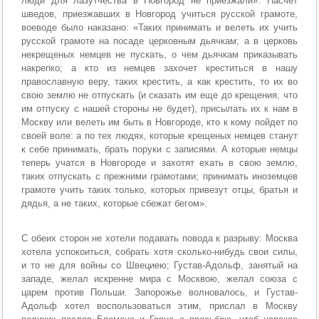
люди для лазутчества в Новгород не приезжали». Насчет
шведов, приезжавших в Новгород учиться русской грамоте,
воеводе было наказано: «Таких принимать и велеть их учить
русской грамоте на посаде церковным дьячкам; а в церковь
некрещеных немцев не пускать, о чем дьячкам приказывать
накрепко; а кто из немцев захочет креститься в нашу
православную веру, таких крестить, а как крестить, то их во
свою землю не отпускать (и сказать им еще до крещения, что
им отпуску с нашей стороны не будет), присылать их к нам в
Москву или велеть им быть в Новгороде, кто к кому пойдет по
своей воле: а по тех людях, которые крещеных немцев станут
к себе принимать, брать поруки с записями. А которые немцы
теперь учатся в Новгороде и захотят ехать в свою землю,
таких отпускать с прежними грамотами; принимать иноземцев
грамоте учить таких только, которых привезут отцы, братья и
дядья, а не таких, которые сбежат бегом».
С обеих сторон не хотели подавать повода к разрыву: Москва
хотела успокоиться, собрать хотя сколько-нибудь свои силы,
и то не для войны со Швециею; Густав-Адольф, занятый на
западе, желал искренне мира с Москвою, желал союза с
царем против Польши. Запорожье волновалось, и Густав-
Адольф хотел воспользоваться этим, прислал в Москву