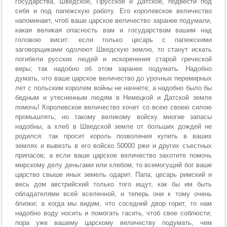
государства, Шведское, Прусское и Датское, подвести под
себя и под папежскую работу. Его королевское величество
напоминает, чтоб ваше царское величество заранее подумали,
какая великая опасность вам и государствам вашим над
головою висит: если только цесарь с папежскими
заговорщиками одолеют Шведскую землю, то станут искать
погибели русских людей и искоренения старой греческой
веры; так надобно об этом заранее подумать. Надобно
думать, что ваше царское величество до урочных перемирных
лет с польским королем войны не начнете; а надобно было бы
бедным и утесненным людям в Немецкой и Датской земле
помочь! Королевское величество хочет со всею своею силою
промышлять; но такому великому войску многие запасы
надобны, а хлеб в Шведской земле от больших дождей не
родился: так просит король позволения купить в ваших
землях и вывезть в его войско 50000 ржи и других съестных
припасов; а если ваше царское величество захотите помочь
мирскому делу деньгами или хлебом, то всемогущий бог ваше
царство свыше иных земель одарит. Папа, цесарь римский и
весь дом австрийский только того ищут, как бы им быть
обладателями всей вселенной, и теперь они к тому очень
близки; а когда мы видим, что соседний двор горит, то нам
надобно воду носить и помогать гасить, чтоб свое соблюсти;
пора уже вашему царскому величеству подумать, чем