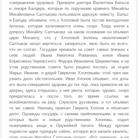
совершенном здоровье. Призвали доктора Валентина Бильса
и лекаря Балцера, которые по поручению кравчего Михайлы
Михайловича Салтыкова пользовали царскую невесту. Бильс
и Балцер объявили, что у Хлоповой была пустая желудочная
болезнь, которая излечивается очень скоро. Тогда взяли к
допросу Михайлу Салтыкова: на каком основании он объявил
царю Михаилу, что у Хлоповой болезнь неизлечимая?
Салтыков начал вертеться, запираться, явно было из всего,
что он солгал. Государи призвали на совет самых близких к
себе людей: Ивана Никитича Романова, князя Ивана
Борисовича Черкасского, Федора Ивановича Шереметева, и на
этом родственном совете было решено послать за отцом
Марьи, Иваном, и дядей Гаврилою Хлоповыми, чтоб чрез них
узнать дело обстоятельнее. Иван Хлопов объявил, что дочь
его была совершенно здорова до тех пор, пока привезли ее во
дворец; здесь открылась у нее рвота, которая, однако, скоро
прекратилась и после того, во время ссылки, не
возобновлялась ни разу. Спросили духовника, и тот объявил
то же самое. Наконец приехал Гаврила Хлопов и объяснил
дело. Однажды государь с своими приближенными, в числе
которых были и новые родственники Хлоповы, ходил
осматривать вещи в Оружейной палате. Между прочим
поднесли царю турецкую саблю, которую все начали хвалить;
один только Михайла Салтыков сказал: «Вот невидаль, и на