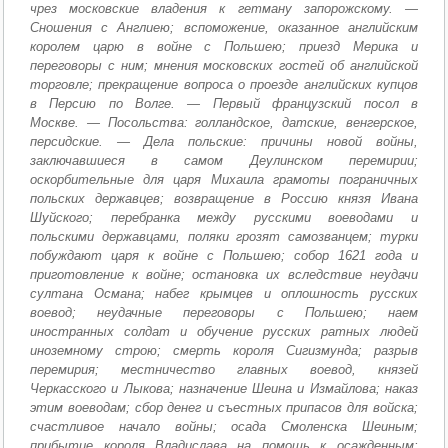
чрез московские владения к гетману запорожскому. —
Сношения с Англиею; вспоможение, оказанное английским
королем царю в войне с Польшею; приезд Мерика и
переговоры с ним; мнения московских гостей об английской
торговле; прекращение вопроса о проезде английских купцов
в Персию по Волге. — Первый французский посол в
Москве. — Посольства: голландское, датские, венгерское,
персидские. — Дела польские: причины новой войны,
заключавшиеся в самом Деулинском перемирии;
оскорбительные для царя Михаила грамоты пограничных
польских державцев; возвращение в Россию князя Ивана
Шуйского; перебранка между русскими воеводами и
польскими державцами, поляки грозят самозванцем; турки
побуждают царя к войне с Польшею; собор 1621 года и
приготовление к войне; остановка их вследствие неудачи
султана Османа; набег крымцев и оплошность русских
воевод; неудачные переговоры с Польшею; наем
иностранных солдат и обучение русских ратных людей
иноземному строю; смерть короля Сигизмунда; разрыв
перемирия; местничество главных воевод, князей
Черкасского и Лыкова; назначение Шеина и Измайлова; наказ
этим воеводам; сбор денег и съестных припасов для войска;
счастливое начало войны; осада Смоленска Шеиным;
прибытие короля Владислава на помощь к осажденным;