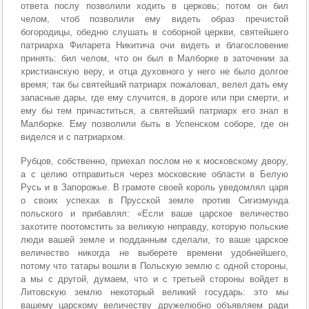
ответа послу позволили ходить в церковь; потом он бил
челом, чтоб позволили ему видеть образ пречистой
богородицы, обедню слушать в соборной церкви, святейшего
патриарха Филарета Никитича очи видеть и благословение
принять: бил челом, что он был в Малборке в заточении за
христианскую веру, и отца духовного у него не было долгое
время; так бы святейший патриарх пожаловал, велел дать ему
запасные дары, где ему случится, в дороге или при смерти, и
ему бы тем причаститься, а святейший патриарх его знал в
Малборке. Ему позволили быть в Успенском соборе, где он
виделся и с патриархом.
Рубцов, собственно, приехал послом не к московскому двору,
а с целию отправиться через московские области в Белую
Русь и в Запорожье. В грамоте своей король уведомлял царя
о своих успехах в Прусской земле против Сигизмунда
польского и прибавлял: «Если ваше царское величество
захотите поотомстить за великую неправду, которую польские
люди вашей земле и подданным сделали, то ваше царское
величество никогда не выберете времени удобнейшего,
потому что татары вошли в Польскую землю с одной стороны,
а мы с другой, думаем, что и с третьей стороны войдет в
Литовскую землю некоторый великий государь: это мы
вашему царскому величеству дружелюбно объявляем ради