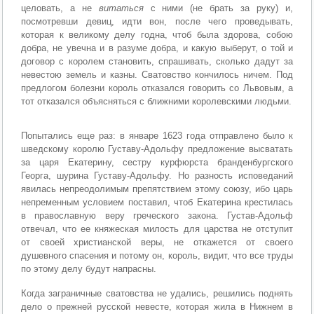
целовать, а не
витаться
с ними (не брать за руку) и,
посмотревши девиц, идти вон, после чего проведывать,
которая к великому делу годна, чтоб была здорова, собою
добра, не увечна и в разуме добра, и какую выберут, о той и
договор с королем становить, спрашивать, сколько дадут за
невестою земель и казны. Сватовство кончилось ничем. Под
предлогом болезни король отказался говорить со Львовым, а
тот отказался объясняться с ближними королевскими людьми.
Попытались еще раз: в январе 1623 года отправлено было к
шведскому королю Густаву-Адольфу предложение высватать
за царя Екатерину, сестру курфюрста бранденбургского
Георга, шурина Густаву-Адольфу. Но разность исповеданий
явилась непреодолимым препятствием этому союзу, ибо царь
непременным условием поставил, чтоб Екатерина крестилась
в православную веру греческого закона. Густав-Адольф
отвечал, что ее княжеская милость для царства не отступит
от своей христианской веры, не откажется от своего
душевного спасения и потому он, король, видит, что все труды
по этому делу будут напрасны.
Когда заграничные сватовства не удались, решились поднять
дело о прежней русской невесте, которая жила в Нижнем в