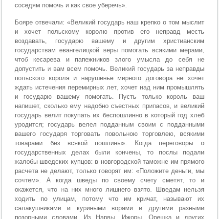
соседям помочь и как свое уберечь».
Бояре отвечали: «Великий государь наш крепко о том мыслит
и хочет польскому королю против его неправд месть
воздавать, государю вашему и другим христианским
государствам евангелицкой веры помогать всякими мерами,
чтоб кесарева и папежников злого умысла до себя не
допустить и вам всем помочь. Великий государь за неправды
польского короля и нарушенье мирного договора не хочет
ждать истечения перемирных лет, хочет над ним промышлять
и государю вашему помогать. Пусть только король ваш
напишет, сколько ему надобно съестных припасов, и великий
государь велит покупать их беспошлинно в который год хлеб
уродится; государь велел подданным своим с подданными
вашего государя торговать повольною торговлею, всякими
товарами без всякой пошлины». Когда переговоры о
государственных делах были кончены, то послы подали
жалобы шведских купцов: в новгородской таможне им прямого
расчета не делают, только говорят им: «Положите деньги, мы
сочтем». А когда шведы по своему счету сметят, то и
окажется, что на них много лишнего взято. Шведам нельзя
ходить по улицам, потому что им кричат, называют их
салакушниками и куриными ворами и другими разными
позорными словами. Из Нарвы, Ижоры, Орешка и других