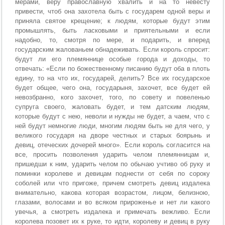
мерами, веру православную хвалить и на то невесту
привести, чтоб она захотела быть с государем одной веры и
приняла святое крещение; к людям, которые будут этим
промышлять, быть ласковыми и приятельными и если
надобно, то, смотря по мере, и подарить, и вперед
государским жалованьем обнадеживать. Если король спросит:
будут ли его племяннице особые города и доходы, то
отвечать: «Если по божественному писанию будут оба в плоть
едину, то на что их, государей, делить? Все их государское
будет общее, чего она, государыня, захочет, все будет ей
невозбранно, кого захочет, того, по совету и повеленью
супруга своего, жаловать будет, и тем датским людям,
которые будут с нею, неволи и нужды не будет, а чаем, что с
ней будут немногие люди, многим людям быть не для чего, у
великого государя на дворе честных и старых боярынь и
девиц, отеческих дочерей много». Если король согласится на
все, просить позволения ударить челом племянницам и,
пришедши к ним, ударить челом по обычаю учтиво об руку и
поминки королеве и девицам поднести от себя по сороку
соболей или что пригоже, причем смотреть девиц издалека
внимательно, какова которая возрастом, лицом, белизною,
глазами, волосами и во всяком прироженье и нет ли какого
увечья, а смотреть издалека и примечать вежливо. Если
королева позовет их к руке, то идти, королеву и девиц в руку