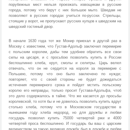
порубежных мест нельзя проезжать извощикам в русские
города, потому что берут с них большое мыто. Шведам не
позволяют в русских городах учиться по-русски. Стрельцы,
стоящие у ворот, не пропускают русских купцов к шведским на
шведский гостиный двор.
В начале 1630 года тот же Монир приехал в другой раз в
Москву с известием, что Густав-Адольф заключил перемирие
с польским королем, дабы тем удобнее обратить все свои
силы на цесаря, и с просьбою позволить купить в России
беспошлинно хлеба, круп, смолы и селитры. Царь велел
отвечать, что он не сердится на короля за перемирие с
Польшею, потому что оно было заключено по нужде;
повторяет, что с своей стороны не будет дожидаться
истечения перемирного срока и пойдет мстить польскому
королю его неправды, только просит Густава-Адольфа, чтоб
это дело содержалось в тайне. Что же касается до просьбы
королевской, то хотя бы и не довелось позволить купить вдруг
столько хлеба, потому что в Московском государстве в
нынешнем году хлеба недород, но для дружбы и любви
государь позволил купить 75000 четвертей ржи и 4000
четвертей проса беспошлинно. И государь бы ваш с царским
величеством за такую великую дружбу был в дружбе и любви