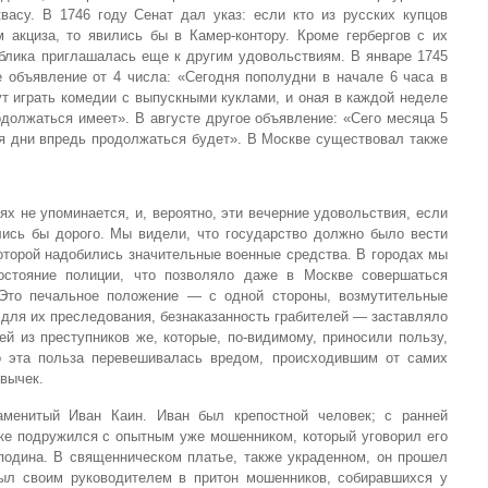
квасу. В 1746 году Сенат дал указ: если кто из русских купцов
 акциза, то явились бы в Камер-контору. Кроме гербергов с их
ублика приглашалась еще к другим удовольствиям. В январе 1745
объявление от 4 числа: «Сегодня пополудни в начале 6 часа в
ут играть комедии с выпускными куклами, и оная в каждой неделе
должаться имеет». В августе другое объявление: «Сего месяца 5
ся дни впредь продолжаться будет». В Москве существовал также
ях не упоминается, и, вероятно, эти вечерние удовольствия, если
ись бы дорого. Мы видели, что государство должно было вести
оторой надобились значительные военные средства. В городах мы
стояние полиции, что позволяло даже в Москве совершаться
Это печальное положение — с одной стороны, возмутительные
в для их преследования, безнаказанность грабителей — заставляло
й из преступников же, которые, по-видимому, приносили пользу,
о эта польза перевешивалась вредом, происходившим от самих
вычек.
менитый Иван Каин. Иван был крепостной человек; с ранней
аке подружился с опытным уже мошенником, который уговорил его
сподина. В священническом платье, также украденном, он прошел
ыл своим руководителем в притон мошенников, собиравшихся у