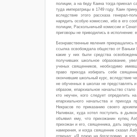
полиции, а на беду Каина тогда приехал 
туда императрицы в 1749 году. Каин прин
вследствие этого рассказа генерал-по
нарядить особую комиссию, ибо в его соо
полиции, Раскольничьей комиссии и Сенат
приговоры не приводились в исполнение: е
Безнравственные явления прекращались пр
ссылка освобождала общество от Ваньки К
какие у них были средства освобожден
получивших школьное образование, увел
ученых священников, необходимо имевш
право прихода избирать себе священн
окончившие школьный курс, вследствие че
не обученных в школах не представлять и
образом, епархиальное начальство стало 
кто неучен, кого следует определить н
епархиального начальства и прихода п
Некрасов по приказанию своего архиеп
Наливках, куда хотел поступить в дьяко
объявил ему, что прихожанин купец Азб
прихожан и его, священника, дать заручн
намерения, и когда священник сказал Азб
отвечал: «Я плюю на богословию, и что 