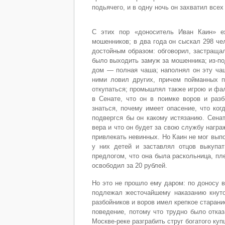
подьячего, и в одну ночь он захватил все
С этих пор «доноситель Иван Каин» 
мошенников; в два года он сыскал 298 че
достойным образом: обговорил, застращал
было выходить замуж за мошенника; из-под
дом — полная чаша; наполнял он эту чаш
ними ловил других, причем пойманных п
откупаться; промышлял также игрою и фал
в Сенате, что он в поимке воров и раз
знаться, почему имеет опасение, что ког
подвергся бы он какому истязанию. Сенат
вера и что он будет за свою службу награ
привлекать невинных. Но Каин не мог вып
у них детей и заставлял отцов выкупат
предлогом, что она была раскольница, пл
освободил за 20 рублей.
Но это не прошло ему даром: по доносу в
подлежал жесточайшему наказанию кнуто
разбойников и воров имел крепкое старани
поведение, потому что трудно было отка
Москве-реке разграбить струг богатого ку