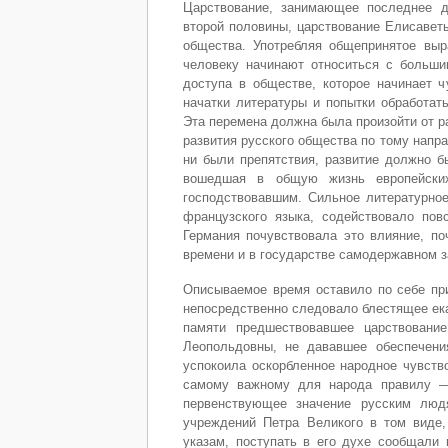
Царствование, занимающее последнее д
второй половины, царствование Елисавет
общества. Употребляя общепринятое выра
человеку начинают относиться с больш
доступа в обществе, которое начинает ч
начатки литературы и попытки обработат
Эта перемена должна была произойти от ра
развития русского общества по тому напр
ни были препятствия, развитие должно б
вошедшая в общую жизнь европейских
господствовавшим. Сильное литературное
французского языка, содействовало по
Германия почувствовала это влияние, по
времени и в государстве самодержавном з
Описываемое время оставило по себе при
непосредственно следовало блестящее ека
памяти предшествовавшее царствовани
Леопольдовны, не дававшее обеспечени
успокоила оскорбленное народное чувств
самому важному для народа правилу —
первенствующее значение русским людя
учреждений Петра Великого в том виде,
указам, поступать в его духе сообщали 