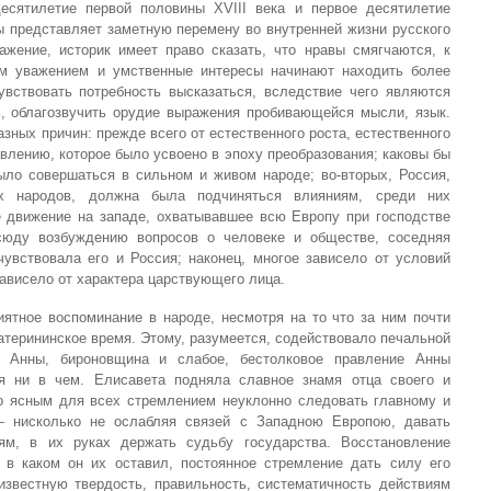
есятилетие первой половины XVIII века и первое десятилетие
ы представляет заметную перемену во внутренней жизни русского
жение, историк имеет право сказать, что нравы смягчаются, к
им уважением и умственные интересы начинают находить более
увствовать потребность высказаться, вследствие чего являются
ь, облагозвучить орудие выражения пробивающейся мысли, язык.
зных причин: прежде всего от естественного роста, естественного
авлению, которое было усвоено в эпоху преобразования; каковы бы
ыло совершаться в сильном и живом народе; во-вторых, Россия,
 народов, должна была подчиняться влияниям, среди них
 движение на западе, охватывавшее всю Европу при господстве
всюду возбуждению вопросов о человеке и обществе, соседняя
чувствовала его и Россия; наконец, многое зависело от условий
ависело от характера царствующего лица.
ятное воспоминание в народе, несмотря на то что за ним почти
терининское время. Этому, разумеется, содействовало печальной
е Анны, бироновщина и слабое, бестолковое правление Анны
я ни в чем. Елисавета подняла славное знамя отца своего и
о ясным для всех стремлением неуклонно следовать главному и
 нисколько не ослабляя связей с Западною Европою, давать
м, в их руках держать судьбу государства. Восстановление
 в каком он их оставил, постоянное стремление дать силу его
известную твердость, правильность, систематичность действиям