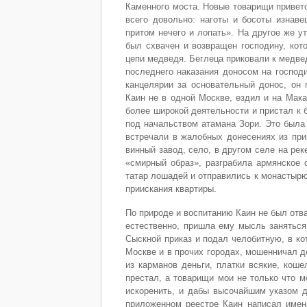
Каменного моста. Новые товарищи привет
всего довольно: наготы и босоты изнаве
притом нечего и лопать». На другое же у
был схвачен и возвращен господину, кот
цепи медведя. Беглеца приковали к медве
последнего наказания доносом на господ
канцелярии за основательный донос, он
Каин не в одной Москве, ездил и на Мак
более широкой деятельности и пристал к 
под начальством атамана Зори. Это была 
встречали в жалобных донесениях из при
винный завод, село, в другом селе на ре
«смирный образ», разграбила армянское 
татар лошадей и отправились к монастыр
приискания квартиры.
По природе и воспитанию Каин не был отв
естественно, пришла ему мысль заняться
Сыскной приказ и подал челобитную, в кот
Москве и в прочих городах, мошенничал д
из карманов деньги, платки всякие, коше
престал, а товарищи мои не только что м
искоренить, и дабы высочайшим указом д
приложенном реестре Каин написал имена