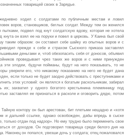
х означенных товарищей своих в Зарядье.
ежедневно ходил с солдатами по публичным местам и ловил
ловек воров, становщиков, беглых солдат. Между тем он женился
 пытками, подвел под кнут солдатскую вдову, которая не хотела
 кнута он взял ее на поруки и повел в церковь. У Каина был свой
у таким образом: он составил себе шайку из опытных воров и с
риводил прежде к себе и страхом Сыскного приказа заставлял
ьшивыми деньгами и, чтоб обезопасить себя от доносов, объявил
бойников проведывает чрез таких же воров и с ними принужден
да эти злодеи, будучи пойманы, будут на него показывать, то не
оры уверили его, что никакому показанию на него не будет дана
жден, если только не будет заодно действовать с преступниками и
олнить этих условий: он являлся к богатым раскольникам, забирал
ь их; захватил у одного богатого крестьянина племянницу под
етью заставлял ее признаться в расколе и оговорить дядю, потом
 Тайную контору он был арестован, бит плетьми нещадно и «хотя
м и дальней ссылке, однако освобожден, дабы впредь в сыске
е, только отдан под надзор». Но ему трудно было переменить свое
заться от доходов. Он подговорил товарища среди белого дня на
пца. Наконец он попался, увезши дочь у солдата; отец пожаловался