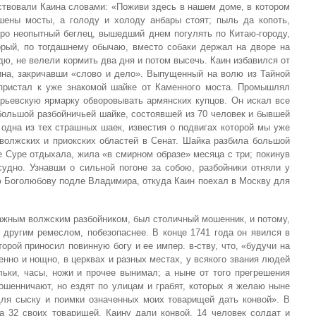
ствовали Каина словами: «Поживи здесь в нашем доме, в котором
шены мосты, а голоду и холоду анбары стоят; пыль да копоть,
тро неопытный беглец, вышедший днем погулять по Китаю-городу,
орый, по тогдашнему обычаю, вместо собаки держал на дворе на
дю, не велели кормить два дня и потом высечь. Каин избавился от
ина, закричавши «слово и дело». Выпущенный на волю из Тайной
 пристал к уже знакомой шайке от Каменного моста. Промышлял
арьевскую ярмарку обворовывать армянских купцов. Он искал все
большой разбойничьей шайке, состоявшей из 70 человек и бывшей
одна из тех страшных шаек, известия о подвигах которой мы уже
волжских и приокских областей в Сенат. Шайка разбила большой
ке Суре отдыхала, жила «в смирном образе» месяца с три; покинув
судно. Узнавши о сильной погоне за собою, разбойники отняли у
ю Боголюбову подле Владимира, откуда Каин поехал в Москву для
ажным волжским разбойником, был столичный мошенник, и потому,
 другим ремеслом, побезопаснее. В конце 1741 года он явился в
орой приносил повинную богу и ее импер. в-ству, что, «будучи на
енно и нощно, в церквах и разных местах, у всякого звания людей
льки, часы, ножи и прочее вынимал; а ныне от того прегрешения
ошенничают, но ездят по улицам и грабят, которых я желаю ныне
ля сыску и поимки означенных моих товарищей дать конвой». В
 32 своих товарищей. Каину дали конвой, 14 человек солдат и