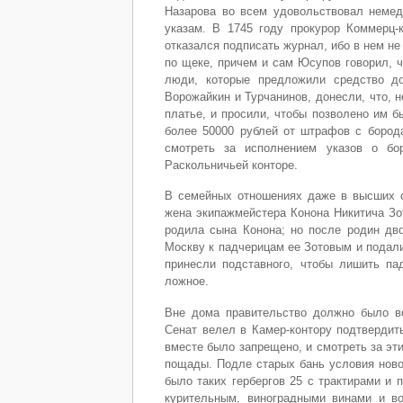
Назарова во всем удовольствовал немедл
указам. В 1745 году прокурор Коммерц-
отказался подписать журнал, ибо в нем не
по щеке, причем и сам Юсупов говорил, ч
люди, которые предложили средство до
Ворожайкин и Турчанинов, донесли, что, 
платье, и просили, чтобы позволено им б
более 50000 рублей от штрафов с борода
смотреть за исполнением указов о бо
Раскольничьей конторе.
В семейных отношениях даже в высших с
жена экипажмейстера Конона Никитича Зо
родила сына Конона; но после родин дв
Москву к падчерицам ее Зотовым и подали
принесли подставного, чтобы лишить па
ложное.
Вне дома правительство должно было во
Сенат велел в Камер-контору подтвердит
вместе было запрещено, и смотреть за эти
пощады. Подле старых бань условия нов
было таких гербергов 25 с трактирами и 
курительным, виноградными винами и во