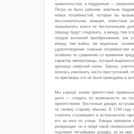
правительства, а подданным — увереннос
Петра не было рабским, мертвым подра
новых потребностей, которые бы вызыв
бессознательная, реакция, известные 
оказывались вовсе не бесполезными для 
образцу будут следовать, а между тем эт
чуждое волнений преобразования, как 
между тем войны, им веденные, ознаме
удовлетворение главным потребностям н
особенно по сравнению со временем пред
характер императрицы, который выразился
зрелища смертной казни. Закона, уничто
боялась увеличить число преступлений, о
но приговоры эти не были приводимы в исп
Мы хорошо знаем препятствия правильно
дело — следить по возможности, во ско
препятствиям. Восточные дикари, вступа
по своему старому обычаю. В 1744 году 
схватить служившего в астраханском гарн
его за ноги по улице. Бакара призвали 
резиденции, но и нигде такой своевольной
подлежит тягчайшему штрафу, но ее имп. 