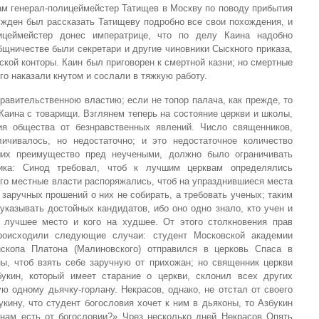
сам генерал-полицеймейстер Татищев в Москву по поводу прибытия
ужден был рассказать Татищеву подробно все свои похождения, и
лицеймейстер донес императрице, что по делу Каина надобно
бщничестве были секретари и другие чиновники Сыскного приказа,
ской конторы. Каин был приговорен к смертной казни; но смертные
го наказали кнутом и сослали в тяжкую работу.
авительственною властию; если не топор палача, как прежде, то
аина с товарищи. Взглянем теперь на состояние церкви и школы,
ия общества от безнравственных явлений. Число священников,
ичивалось, но недостаточно; и это недостаточное количество
их преимущество пред неучеными, должно было ограничивать
ика: Синод требовал, чтоб к лучшим церквам определялись
го местные власти распоряжались, чтоб на упразднившиеся места
 заручных прошений о них не собирать, а требовать ученых; таким
указывать достойных кандидатов, ибо оно одно знало, кто учен и
а лучшее место и кого на худшее. От этого столкновения прав
роисходили следующие случаи: студент Московской академии
ископа Платона (Малиновского) отправился в церковь Спаса в
ны, чтоб взять себе заручную от прихожан; но священник церкви
укин, который имеет старание о церкви, склонил всех других
ую одному дьячку-горлану. Некрасов, однако, не отстал от своего
укину, что студент богословия хочет к ним в дьяконы, то Азбукин
нам есть от богословии?» Чрез несколько дней Некрасов Опять