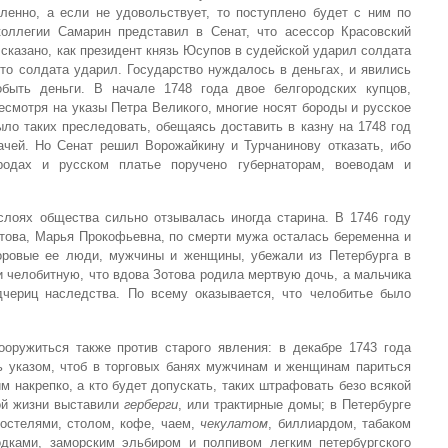
енно, а если не удовольствует, то поступлено будет с ним по
коллегии Самарин представил в Сенат, что асессор Красовский
 сказано, как президент князь Юсупов в судейской ударил солдата
то солдата ударил. Государство нуждалось в деньгах, и явились
быть деньги. В начале 1748 года двое белгородских купцов,
несмотря на указы Петра Великого, многие носят бороды и русское
ыло таких преследовать, обещаясь доставить в казну на 1748 год
чей. Но Сенат решил Ворожайкину и Турчанинову отказать, ибо
родах и русском платье поручено губернаторам, воеводам и
лоях общества сильно отзывалась иногда старина. В 1746 году
това, Марья Прокофьевна, по смерти мужа осталась беременна и
оровые ее люди, мужчины и женщины, убежали из Петербурга в
 челобитную, что вдова Зотова родила мертвую дочь, а мальчика
дчериц наследства. По всему оказывается, что челобитье было
оружиться также против старого явления: в декабре 1743 года
ь указом, чтоб в торговых банях мужчинам и женщинам париться
м накрепко, а кто будет допускать, таких штрафовать безо всякой
ой жизни выставили
герберги
, или трактирные домы; в Петербурге
постелями, столом, кофе, чаем,
чекулатом
, биллиардом, табаком
дками, заморским эльбиром и полпивом легким петербургского