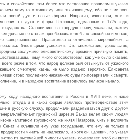
ть и спокойствие, тем более что следование правилам и указам
жанием чему-то отжившему или отживающему, ибо не являлось
али новый дух и новые формы. Напротив, известная, хотя и
уклонения от духа и форм Петровых, сделанные с 1725 года,
государства. Становились на твердую почву, указавши, какому
о следование по стопам преобразователя было спокойное и легкое,
уже совершившегося. Правительство отличалось миролюбием, а
новались блестящими успехами. Это спокойствие, довольство,
ародным заслужило елисаветинскому времени приятную память,
шествовавшим, чему много способствовал, как уже было сказано,
 всего резче в том, что народ должен был отвыкнуть от ужасного
жавшего смертную казнь, не было издано: вероятно, Елисавета
тнявши страх последнего наказания; суды приговаривали к смерти,
олнение, и в народное воспитание вводилось великое начало.
му ходу народного воспитания в России в XVIII веке, и наше
лько, откуда и в какой форме являлось противодействие этим
вшие в русскую службу, продолжали разделываться друг с другом
генерал-лейтенант грузинский царевич Бакар велел своим людям
изоне капитаном грузинского же князя Назарова, бить и волочить
в Сенат и объявили ему указ государыни, что ему не только в
 продерзости чинить не надлежало, и хотя он, царевич, по указам
в-ство из высочайшей милости указать соизволяет, чтоб он князя