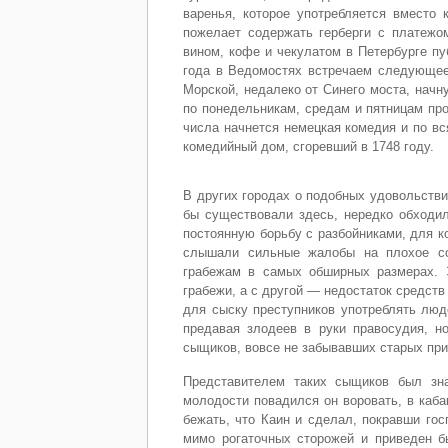
варенья, которое употребляется вместо 
пожелает содержать герберги с платежом
вином, кофе и чекулатом в Петербурге п
года в Ведомостях встречаем следующее 
Морской, недалеко от Синего моста, начн
по понедельникам, средам и пятницам про
числа начнется немецкая комедия и по в
комедийный дом, сгоревший в 1748 году.
В других городах о подобных удовольстви
бы существовали здесь, нередко обходил
постоянную борьбу с разбойниками, для к
слышали сильные жалобы на плохое со
грабежам в самых обширных размерах. 
грабежи, а с другой — недостаток средст
для сыску преступников употреблять люде
предавая злодеев в руки правосудия, н
сыщиков, вовсе не забывавших старых при
Представителем таких сыщиков был зна
молодости повадился он воровать, в каб
бежать, что Каин и сделал, покравши го
мимо рогаточных сторожей и приведен б