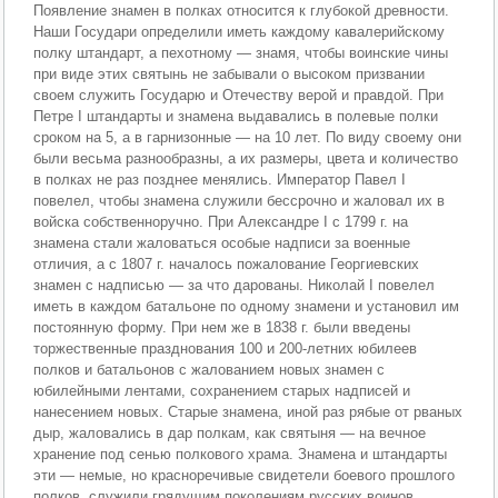
Появление знамен в полках относится к глубокой древности.
Наши Государи определили иметь каждому кавалерийскому
полку штандарт, а пехотному — знамя, чтобы воинские чины
при виде этих святынь не забывали о высоком призвании
своем служить Государю и Отечеству верой и правдой. При
Петре I штандарты и знамена выдавались в полевые полки
сроком на 5, а в гарнизонные — на 10 лет. По виду своему они
были весьма разнообразны, а их размеры, цвета и количество
в полках не раз позднее менялись. Император Павел I
повелел, чтобы знамена служили бессрочно и жаловал их в
войска собственноручно. При Александре I с 1799 г. на
знамена стали жаловаться особые надписи за военные
отличия, а с 1807 г. началось пожалование Георгиевских
знамен с надписью — за что дарованы. Николай I повелел
иметь в каждом батальоне по одному знамени и установил им
постоянную форму. При нем же в 1838 г. были введены
торжественные празднования 100 и 200-летних юбилеев
полков и батальонов с жалованием новых знамен с
юбилейными лентами, сохранением старых надписей и
нанесением новых. Старые знамена, иной раз рябые от рваных
дыр, жаловались в дар полкам, как святыня — на вечное
хранение под сенью полкового храма. Знамена и штандарты
эти — немые, но красноречивые свидетели боевого прошлого
полков, служили грядущим поколениям русских воинов