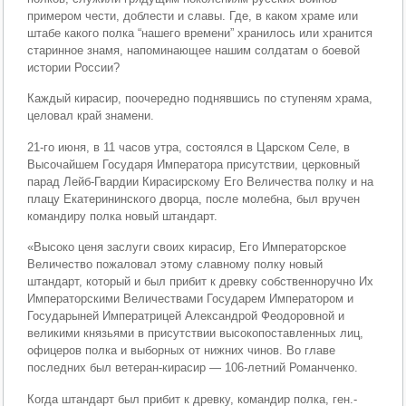
примером чести, доблести и славы. Где, в каком храме или
штабе какого полка “нашего времени” хранилось или хранится
старинное знамя, напоминающее нашим солдатам о боевой
истории России?
Каждый кирасир, поочередно поднявшись по ступеням храма,
целовал край знамени.
21-го июня, в 11 часов утра, состоялся в Царском Селе, в
Высочайшем Государя Императора присутствии, церковный
парад Лейб-Гвардии Кирасирскому Его Величества полку и на
плацу Екатерининского дворца, после молебна, был вручен
командиру полка новый штандарт.
«Высоко ценя заслуги своих кирасир, Его Императорское
Величество пожаловал этому славному полку новый
штандарт, который и был прибит к древку собственноручно Их
Императорскими Величествами Государем Императором и
Государыней Императрицей Александрой Феодоровной и
великими князьями в присутствии высокопоставленных лиц,
офицеров полка и выборных от нижних чинов. Во главе
последних был ветеран-кирасир — 106-летний Романченко.
Когда штандарт был прибит к древку, командир полка, ген.-