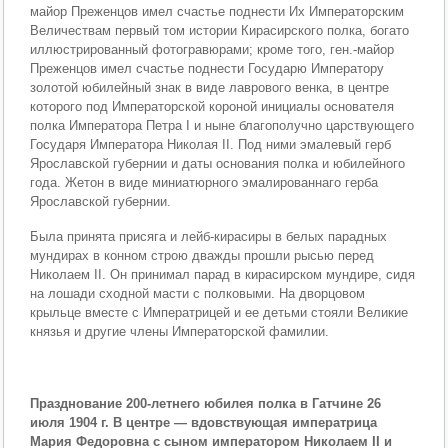
майор Преженцов имел счастье поднести Их Императорским
Величествам первый том истории Кирасирского полка, богато
иллюстрированный фотогравюрами; кроме того, ген.-майор
Преженцов имел счастье поднести Государю Императору
золотой юбилейный знак в виде лаврового венка, в центре
которого под Императорской короной инициалы основателя
полка Императора Петра I и ныне благополучно царствующего
Государя Императора Николая II. Под ними эмалевый герб
Ярославской губернии и даты основания полка и юбилейного
года. Жетон в виде миниатюрного эмалированнаго герба
Ярославской губернии.
Была принята присяга и лейб-кирасиры в белых парадных
мундирах в конном строю дважды прошли рысью перед
Николаем II. Он принимал парад в кирасирском мундире, сидя
на лошади сходной масти с полковыми. На дворцовом
крыльце вместе с Императрицей и ее детьми стояли Великие
князья и другие члены Императорской фамилии.
Празднование 200-летнего юбилея полка в Гатчине 26
июля 1904 г. В центре — вдовствующая императрица
Мария Федоровна с сыном императором Николаем II и