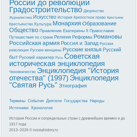
России до революции
Градостроительство
Дворянство
Искусство
История
Крепостное право
Журналистика
Крестьяне
Монархия
Образование
Культура
Крестьянство
Общество
Правление Екатерины II
Православие
Романовы
Реформы
Религия
Путешествия по стране
Российская армия
Россия и Запад
Русская
Русские князья
Русский
революция
Русские женщины
Советская
быт
Русский характер
Русь
историческая энциклопедия
Энциклопедия "История
Чиновничество
отечества" (1997)
Энциклопедия
"Святая Русь"
Этнография
Термины
События
Деятели
Государства
Народы
Источники
Хронология
История России и сопредельных стран с древнейших времен и до
1917 года
2013–
2026 © russiahistory.ru