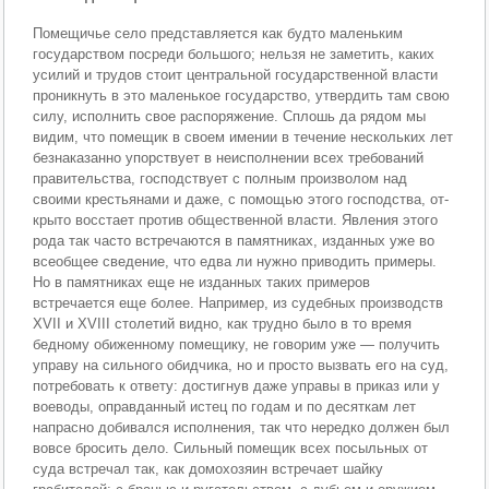
Помещичье село представляется как будто малень­ким
государством посреди большого; нельзя не заме­тить, каких
усилий и трудов стоит центральной госу­дарственной власти
проникнуть в это маленькое госу­дарство, утвердить там свою
силу, исполнить свое рас­поряжение. Сплошь да рядом мы
видим, что помещик в своем имении в течение нескольких лет
безнаказанно упорствует в неисполнении всех требований
правитель­ства, господствует с полным произволом над
своими крестьянами и даже, с помощью этого господства, от­
крыто восстает против общественной власти. Явления этого
рода так часто встречаются в памятниках, издан­ных уже во
всеобщее сведение, что едва ли нужно при­водить примеры.
Но в памятниках еще не изданных таких примеров
встречается еще более. Например, из судебных производств
XVII и XVIII столетий видно, как трудно было в то время
бедному обиженному помещи­ку, не говорим уже — получить
управу на сильного обидчика, но и просто вызвать его на суд,
потребовать к ответу: достигнув даже управы в приказ или у
вое­воды, оправданный истец по годам и по десяткам лет
напрасно добивался исполнения, так что нередко дол­жен был
вовсе бросить дело. Сильный помещик всех посыльных от
суда встречал так, как домохозяин встре­чает шайку