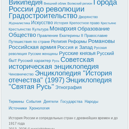
Города
Википедия
Внешний облик
Волжский регион
России до революции
Градостроительство
Дворянство
Искусство
История
Крепостное право
Журналистика
Крестьяне
Монархия
Образование
Культура
Крестьянство
Общество
Правление Екатерины II
Православие
Романовы
Реформы
Религия
Путешествия по стране
Российская армия
Россия и Запад
Русская
Русские князья
Русский
революция
Русские женщины
Советская
быт
Русский характер
Русь
историческая энциклопедия
Энциклопедия "История
Чиновничество
отечества" (1997)
Энциклопедия
"Святая Русь"
Этнография
Термины
События
Деятели
Государства
Народы
Источники
Хронология
История России и сопредельных стран с древнейших времен и до
1917 года
2013–
2026 © russiahistory.ru