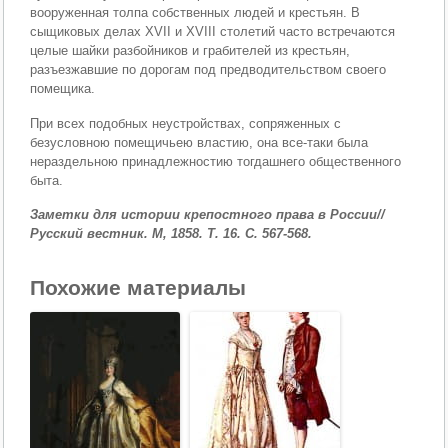
вооруженная толпа собст­венных людей и крестьян. В
сыщиковых делах XVII и XVIII столетий часто встречаются
целые шайки разбой­ников и грабителей из крестьян,
разъезжавшие по до­рогам под предводительством своего
помещика.
При всех подобных неустройствах, сопряженных с
безусловною помещичьею властию, она все-таки была
нераздельною принадлежностию тогдашнего обществен­ного
быта.
Заметки для истории крепостного права в России//
Русский вестник. М, 1858. Т. 16. С. 567-568.
Похожие материалы