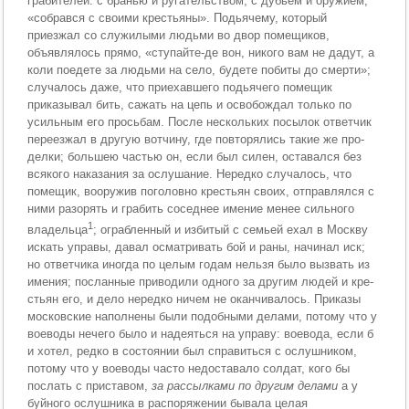
грабителей: с бранью и ругательством, с дубьем и оружием,
«собрався с своими крестьяны». Подьячему, который
приезжал со служилыми людьми во двор помещиков,
объявлялось прямо, «ступайте-де вон, никого вам не дадут, а
коли поедете за людьми на село, будете побиты до смерти»;
случалось даже, что приехавшего подьячего помещик
приказывал бить, са­жать на цепь и освобождал только по
усильным его просьбам. После нескольких посылок ответчик
переез­жал в другую вотчину, где повторялись такие же про­
делки; большею частью он, если был силен, оставался без
всякого наказания за ослушание. Нередко случа­лось, что
помещик, вооружив поголовно крестьян сво­их, отправлялся с
ними разорять и грабить соседнее имение менее сильного
1
владельца
; ограбленный и из­битый с семьей ехал в Москву
искать управы, давал осматривать бой и раны, начинал иск;
но ответчика иногда по целым годам нельзя было вызвать из
имения; посланные приводили одного за другим людей и кре­
стьян его, и дело нередко ничем не оканчивалось. При­казы
московские наполнены были подобными делами, потому что у
воеводы нечего было и надеяться на уп­раву: воевода, если б
и хотел, редко в состоянии был справиться с ослушником,
потому что у воеводы часто недоставало солдат, кого бы
послать с приставом,
за рассылками по другим делами
а у
буйного ослушника в распоряжении бывала целая