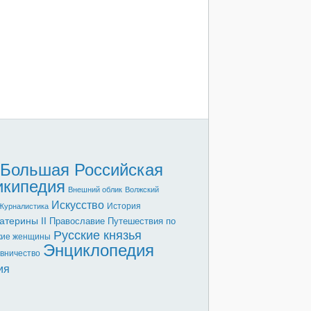
Большая Российская
икипедия
Внешний облик
Волжский
Искусство
История
Журналистика
атерины II
Православие
Путешествия по
Русские князья
кие женщины
Энциклопедия
вничество
ия