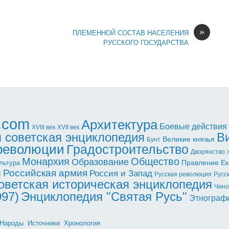
»
ПЛЕМЕННОЙ СОСТАВ НАСЕЛЕНИЯ
РУССКОГО ГОСУДАРСТВА
l.com
Архитектура
Боевые действия
XVII век
XVIII век
 советская энциклопедия
В
Великие князья
Бунт
 революции
Градостроительство
Дворянство
Монархия
Общество
Образование
Правление Ек
льтура
ы
Российская армия
Россия и Запад
Русская революция
Русс
оветская историческая энциклопедия
Чино
997)
Энциклопедия "Святая Русь"
Этнограф
Народы
Источники
Хронология