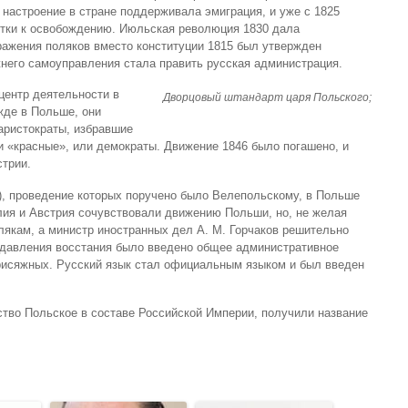
настроение в стране поддерживала эмиграция, и уже с 1825
ытки к освобождению. Июльская революция 1830 дала
ажения поляков вместо конституции 1815 был утвержден
жнего самоуправления стала править русская администрация.
центр деятельности в
Дворцовый штандарт царя Польского;
жде в Польше, они
 аристократы, избравшие
и «красные», или демократы. Движение 1846 было погашено, и
стрии.
), проведение которых поручено было Велепольскому, в Польше
лия и Австрия сочувствовали движению Польши, но, не желая
лякам, а министр иностранных дел А. М. Горчаков решительно
одавления восстания было введено общее административное
рисяжных. Русский язык стал официальным языком и был введен
ство Польское в составе Российской Империи, получили название