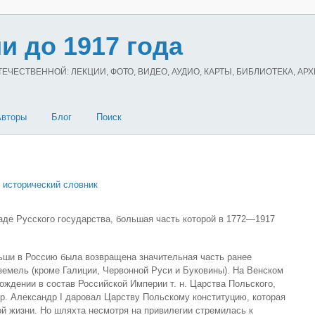
и до 1917 года
ЧЕСТВЕННОЙ: ЛЕКЦИИ, ФОТО, ВИДЕО, АУДИО, КАРТЫ, БИБЛИОТЕКА, АР
Авторы
Блог
Поиск
 исторический словник
де Русского государства, большая часть которой в 1772—1917
ьши в Россию была возвращена значительная часть ранее
емель (кроме Галиции, Червонной Руси и Буковины). На Венском
ождении в состав Российской Империи т. н. Царства Польского,
ор. Александр I даровал Царству Польскому конституцию, которая
й жизни. Но шляхта несмотря на привилегии стремилась к