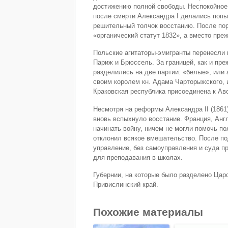
достижению полной свободы. Неспокойное 
после смерти Александра I делались поп
решительный толчок восстанию. После пор
«органический статут 1832», а вместо пре
Польские агитаторы-эмигранты перенесли 
Париж и Брюссель. За границей, как и пре
разделились на две партии: «белые», или
своим королем кн. Адама Чарторыжского, 
Краковская республика присоединена к Ав
Несмотря на реформы Александра II (1861
вновь вспыхнуло восстание. Франция, Анг
начинать войну, ничем не могли помочь по
отклонил всякое вмешательство. После п
управление, без самоуправления и суда п
для преподавания в школах.
Губернии, на которые было разделено Цар
Привислинский край.
Похожие материалы