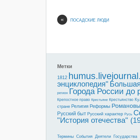
«
ПОСАДСКИЕ ЛЮДИ
Метки
humus.livejourna
1812
энциклопедия"
Большая
Города России до
регион
Ку
Крепостное право
Крестьянство
Крестьяне
Романов
Реформы
Религия
стране
С
Русский быт
Русский характер
Русь
"История отечества" (1
Термины
События
Деятели
Государства