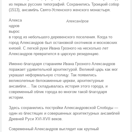
из первых русских типографий. Сохранились Троицкий собор
(1513), ансамбль Свято-Успенского женского монастыря.
Алекса
Александров
ндров
вырос
в город из небольшого деревенского поселения. Когда то
город Александров был остановкой охотников и московских
князей. С легкой руки Ивана Грозного на несколько лет
Александров превратился в царскую резиденцию.
Именно благодаря стараниям Ивана Грозного Александров
поражает удивительной архитектурой. Великий царь как мог
украшал неформальную столицу. Так появились
великолепные белокаменные церкви, архитектурные
ансамбли… Так складывалась история этого города, и
современный облик города во многом такой благодаря
истории.
Здесь сохранились постройки Александровской Слободы —
один из блестящих и совершенных архитектурных ансамблей
Древней Руси XVI-XVII веков.
Современный Александров выглядит как крупный