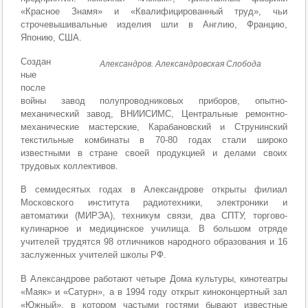
«Красное Знамя» и «Квалифицированный труд», чьи
строчевышивальные изделия шли в Англию, Францию,
Японию, США.
Создан
Александров. Александровская Слобода
ные
после
войны завод полупроводниковых приборов, опытно-
механический завод, ВНИИСИМС, Центральные ремонтно-
механические мастерские, Карабановский и Струнинский
текстильные комбинаты в 70-80 годах стали широко
известными в стране своей продукцией и делами своих
трудовых коллективов.
В семидесятых годах в Александрове открыты филиал
Московского института радиотехники, электроники и
автоматики (МИРЭА), техникум связи, два СПТУ, торгово-
кулинарное и медицинское училища. В большом отряде
учителей трудятся 98 отличников народного образования и 16
заслуженных учителей школы РФ.
В Александрове работают четыре Дома культуры, кинотеатры
«Маяк» и «Сатурн», а в 1994 году открыт киноконцертный зал
«Южный», в котором частыми гостями бывают известные