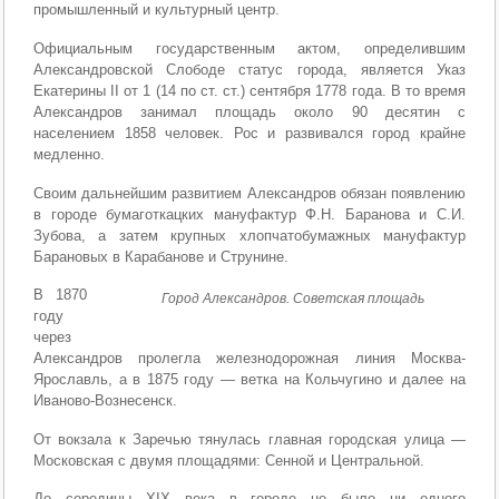
промышленный и культурный центр.
Официальным государственным актом, определившим
Александровской Слободе статус города, является Указ
Екатерины II от 1 (14 по ст. ст.) сентября 1778 года. В то время
Александров занимал площадь около 90 десятин с
населением 1858 человек. Рос и развивался город крайне
медленно.
Своим дальнейшим развитием Александров обязан появлению
в городе бумаготкацких мануфактур Ф.Н. Баранова и С.И.
Зубова, а затем крупных хлопчатобумажных мануфактур
Барановых в Карабанове и Струнине.
В 1870
Город Александров. Советская площадь
году
через
Александров пролегла железнодорожная линия Москва-
Ярославль, а в 1875 году — ветка на Кольчугино и далее на
Иваново-Вознесенск.
От вокзала к Заречью тянулась главная городская улица —
Московская с двумя площадями: Сенной и Центральной.
До середины XIX века в городе не было ни одного