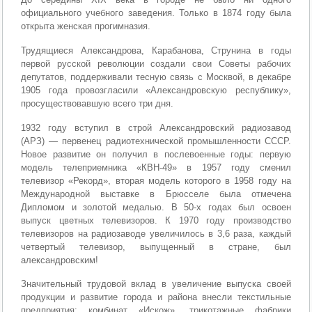
официального учебного заведения. Только в 1874 году была
открыта женская прогимназия.
Трудящиеся Александрова, Карабанова, Струнина в годы
первой русской революции создали свои Советы рабочих
депутатов, поддерживали тесную связь с Москвой, в декабре
1905 года провозгласили «Александровскую республику»,
просуществовавшую всего три дня.
1932 году вступил в строй Александровский радиозавод
(АРЗ) — первенец радиотехнической промышленности СССР.
Новое развитие он получил в послевоенные годы: первую
модель телеприемника «КВН-49» в 1957 году сменил
телевизор «Рекорд», вторая модель которого в 1958 году на
Международной выставке в Брюсселе была отмечена
Дипломом и золотой медалью. В 50-х годах был освоен
выпуск цветных телевизоров. К 1970 году производство
телевизоров на радиозаводе увеличилось в 3,6 раза, каждый
четвертый телевизор, выпущенный в стране, был
александровским!
Значительный трудовой вклад в увеличение выпуска своей
продукции и развитие города и района внесли текстильные
предприятия: комбинат «Искож», трикотажные фабрики