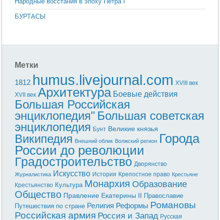
Народные восстания в эпоху Петра I
БУРТАСЫ
Метки
humus.livejournal.com
1812
XVIII век
Архитектура
Боевые действия
XVII век
Большая Российская
энциклопедия"
Большая советская
энциклопедия
Великие князья
Бунт
Города
Википедия
Внешний облик
Волжский регион
России до революции
Градостроительство
Дворянство
Искусство
История
Крепостное право
Журналистика
Крестьяне
Монархия
Образование
Культура
Крестьянство
Общество
Правление Екатерины II
Православие
Романовы
Реформы
Религия
Путешествия по стране
Российская армия
Россия и Запад
Русская