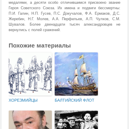
медалями, а десяти особо отличившимся присвоено звание
Героя Советского Союза. Их имена и подвиги бессмертны:
П.И. Галин, Н.П. Гусев, П.С. Докучалов, Ф.А. Ермаков, Д.С.
Жеребин, Н.Г. Молев, А.А. Перфильев, А.П. Чулков, С.М.
Шувалов. Более двенадцати тысяч александровцев не
вернулись с полей сражений.
Похожие материалы
ХОРЕЗМИЙЦЫ
БАЛТИЙСКИЙ ФЛОТ