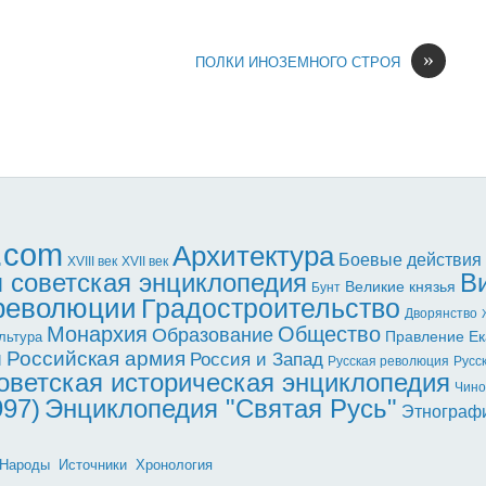
»
ПОЛКИ ИНОЗЕМНОГО СТРОЯ
l.com
Архитектура
Боевые действия
XVII век
XVIII век
 советская энциклопедия
В
Великие князья
Бунт
 революции
Градостроительство
Дворянство
Монархия
Общество
Образование
Правление Ек
льтура
ы
Российская армия
Россия и Запад
Русская революция
Русс
оветская историческая энциклопедия
Чино
997)
Энциклопедия "Святая Русь"
Этнограф
Народы
Источники
Хронология