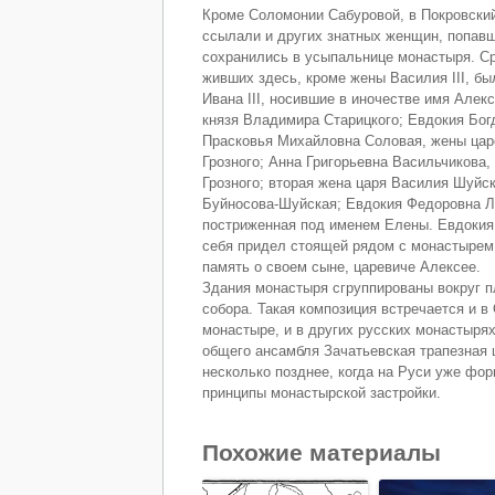
Кроме Соломонии Сабуровой, в Покровски
ссылали и других знатных женщин, попавш
сохранились в усыпальнице монастыря. Ср
живших здесь, кроме жены Василия III, б
Ивана III, носившие в иночестве имя Алек
князя Владимира Старицкого; Евдокия Бог
Прасковья Михайловна Соловая, жены цар
Грозного; Анна Григорьевна Васильчикова,
Грозного; вторая жена царя Василия Шуйс
Буйносова-Шуйская; Евдокия Федоровна Ло
постриженная под именем Елены. Евдокия
себя придел стоящей рядом с монастырем
память о своем сыне, царевиче Алексее.
Здания монастыря сгруппированы вокруг 
собора. Такая композиция встречается и 
монастыре, и в других русских монастырях
общего ансамбля Зачатьевская трапезная 
несколько позднее, когда на Руси уже фо
принципы монастырской застройки.
Похожие материалы