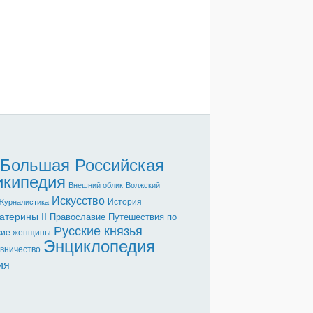
Большая Российская
икипедия
Внешний облик
Волжский
Искусство
История
Журналистика
атерины II
Православие
Путешествия по
Русские князья
кие женщины
Энциклопедия
вничество
ия