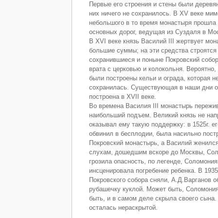
Первые его строения и стены были деревя
них ничего не сохранилось. В XV веке мим
небольшого в то время монастыря прошла 
основных дорог, ведущая из Суздаля в Мо
В XVI веке князь Василий III жертвует мо
большие суммы; на эти средства строятся
сохранившиеся и поныне Покровский собор
врата с церковью и колокольня. Вероятно,
были построены кельи и ограда, которая н
сохранилась. Существующая в наши дни о
построена в XVII веке.
Во времена Василия III монастырь пережи
наибольший подъем. Великий князь не нап
оказывал ему такую поддержку: в 1525г. 
обвинил в бесплодии, была насильно пост
Покровский монастырь, а Василий женился
слухам, дошедшим вскоре до Москвы, Соло
грозила опасность, по легенде, Соломония
инсценировала погребение ребенка. В 1935
Покровского собора сняли, А.Д.Варганов 
рубашечку куклой. Может быть, Соломония
быть, и в самом деле скрыла своего сына. 
осталась нераскрытой.