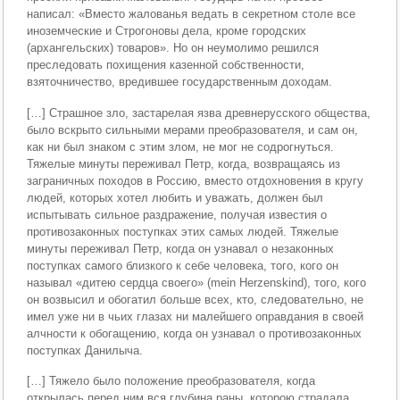
написал: «Вместо жалованья ведать в секретном столе все
иноземческие и Строгоновы дела, кроме городских
(архангельских) товаров». Но он неу­молимо решился
преследовать похищения казенной соб­ственности,
взяточничество, вредившее государственным доходам.
[…] Страшное зло, застарелая язва древнерусского об­щества,
было вскрыто сильными мерами преобразовате­ля, и сам он,
как ни был знаком с этим злом, не мог не содрогнуться.
Тяжелые минуты переживал Петр, ког­да, возвращаясь из
заграничных походов в Россию, вме­сто отдохновения в кругу
людей, которых хотел любить и уважать, должен был
испытывать сильное раздраже­ние, получая известия о
противозаконных поступках этих самых людей. Тяжелые
минуты переживал Петр, когда он узнавал о незаконных
поступках самого близ­кого к себе человека, того, кого он
называл «дитею сер­дца своего» (mein Herzenskind), того, кого
он возвысил и обогатил больше всех, кто, следовательно, не
имел уже ни в чьих глазах ни малейшего оправдания в своей
ал­чности к обогащению, когда он узнавал о противозакон­ных
поступках Данилыча.
[…] Тяжело было положение преобразователя, когда
открылась перед ним вся глубина раны, которою стра­дала