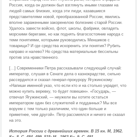
Россия, когда он должен был взглянуть иными гла­зами на
людей самых близких, когда эти люди, казав­шиеся
представителями новой, преобразованной России, явились
вполне зараженными закоренелою болезнию старой России.
Удалось завести войско, флот, школы, фабрики, овладеть
морскими берегами, но как поднять благосостояние народа с
теми понятиями, которыми ру­ководились Меншиков с
товарищи? И где средства ис­коренить эти понятия? Рубить
направо и налево? Но средства материальные бессильны
против зла нравствен­ного.
[…] Современники Петра рассказывали следующий случай:
император, слушая в Сенате дела о казнокрад­стве, сильно
рассердился и сказал генерал-прокурору Ягужинскому:
«Напиши именной указ, что если кто и на столько украдет, что
можно купить веревку, то будет повешен». «Государь, —
отвечал Ягужинский, — неуже­ли вы хотите остаться
императором один без служителей и подданных? Мы все
воруем с тем только различием, что один больше и
приметнее, чем другой». Петр рас­смеялся и ничего не сказал
на это.
История России с древнейших времен. В 15 кн. М, 1962.
Кн. 8. С. 484, 499, 515; М., 1963 Кн. 9. С. 491.