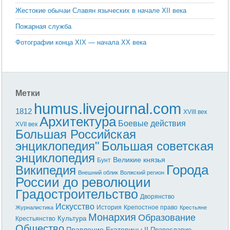
Жестокие обычаи Славян языческих в начале XII века
Пожарная служба
Фотографии конца ХIX — начала XX века
Метки
humus.livejournal.com
1812
XVIII век
Архитектура
Боевые действия
XVII век
Большая Российская
энциклопедия"
Большая советская
энциклопедия
Великие князья
Бунт
Города
Википедия
Внешний облик
Волжский регион
России до революции
Градостроительство
Дворянство
Искусство
История
Крепостное право
Журналистика
Крестьяне
Монархия
Образование
Культура
Крестьянство
Общество
Правление Екатерины II
Православие