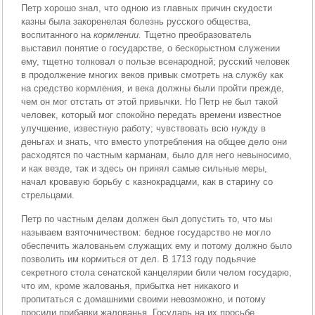
Петр хорошо знал, что одною из главных причин скудости
казны была закоренелая болезнь русского об­щества,
воспитанного на
кормлении.
Тщетно преобразо­ватель
выставил понятие о государстве, о бескорыстном служении
ему, тщетно толковал о пользе всенародной; русский человек
в продолжение многих веков привык смотреть на службу как
на средство кормления, и века должны были пройти прежде,
чем он мог отстать от этой привычки. Но Петр не был такой
человек, который мог спокойно передать времени известное
улучшение, известную работу; чувствовать всю нужду в
деньгах и знать, что вместо употребления на общее дело они
рас­ходятся по частным карманам, было для него невыно­симо,
и как везде, так и здесь он принял самые сильные меры,
начал кровавую борьбу с казнокрадцами, как в старину со
стрельцами.
Петр по частным делам должен был допустить то, что мы
называем взяточничеством: бедное государство не могло
обеспечить жалованьем служащих ему и пото­му должно было
позволить им кормиться от дел. В 1713 году подьячие
секретного стола сенатской канцелярии били челом государю,
что им, кроме жалованья, прибыт­ка нет никакого и
пропитаться с домашними своими невозможно, и потому
просили прибавки жалованья. Го­сударь на их просьбе