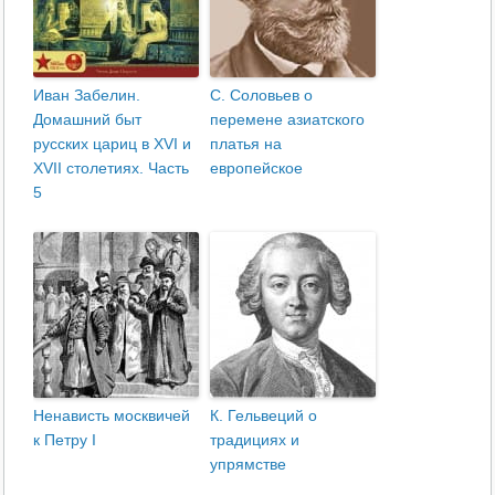
Иван Забелин.
С. Соловьев о
Домашний быт
перемене азиатского
русских цариц в XVI и
платья на
XVII столетиях. Часть
европейское
5
Ненависть москвичей
К. Гельвеций о
к Петру I
традициях и
упрямстве