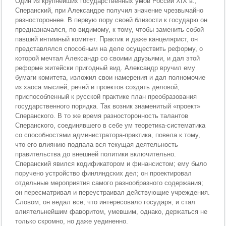
Один из крупнейших государственных умов России XIX в.,
Сперанский, при Александре получил значение чрезвычайно
разностороннее. В первую пору своей близости к государю он
предназначался, по-видимому, к тому, чтобы заменить собой
павший интимный комитет. Практик и даже канцелярист, он
представлялся способным на деле осуществить реформу, о
которой мечтал Александр со своими друзьями, и дал этой
реформе житейски пригодный вид. Александр вручил ему
бумаги комитета, изложил свои намерения и дал полномочие
из хаоса мыслей, речей и проектов создать деловой,
приспособленный к русской практике план преобразования
государственного порядка. Так возник знаменитый «проект»
Сперанского. В то же время разносторонность талантов
Сперанского, соединявшего в себе ум теоретика-систематика
со способностями администратора-практика, повела к тому,
что его влиянию подпала вся текущая деятельность
правительства до внешней политики включительно.
Сперанский явился кодификатором и финансистом; ему было
поручено устройство финляндских дел; он проектировал
отдельные мероприятия самого разнообразного содержания;
он пересматривал и переустраивал действующие учреждения.
Словом, он ведал все, что интересовало государя, и стал
влиятельнейшим фаворитом, умевшим, однако, держаться не
только скромно, но даже уединенно.