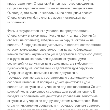
представлении», Сперанский и при нем готов определять
существо верховной власти как истинное самодержавие.
Очевидно, что очень либеральный по принципам проект
Сперанского мог быть очень умерен и осторожен по
исполнению.
Формы государственного управления представлялись
Сперанскому в таком виде: Россия делится на губернии (и
области на окраинах), губернии — на округа, округа — на
волости. В порядке законодательном в волости составляется
из всех землевладельцев волостная дума, избирающая
членов местной администрации и депутатов в окружную думу;
в округе такая же роль принадлежит окружной думе,
состоящей из депутатов дум волостных, а в губернии —
губернской думе, состоящей из депутатов дум окружных.
Губернские думы посылают своих депутатов в
Государственную думу, составляющую законодательное
сословие империй. В порядке судном действуют суды
волостные, окружные и губернские под верховенством Сената,
который «есть верховное судилище для всей империи». В
порядке исполнительном действуют управления волостные,
окружные и губернские под руководством министерств. Все
отрасли управления соединяются Государственным советом,