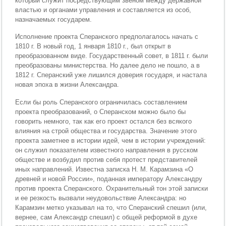
который служит посредствующим звеном между державной
властью и органами управления и составляется из особ,
назначаемых государем.
Исполнение проекта Сперанского предполагалось начать с
1810 г. В новый год, 1 января 1810 г., был открыт в
преобразованном виде. Государственный совет, в 1811 г. были
преобразованы министерства. Но далее дело не пошло, а в
1812 г. Сперанский уже лишился доверия государя, и настала
новая эпоха в жизни Александра.
Если бы роль Сперанского ограничилась составлением
проекта преобразований, о Сперанском можно было бы
говорить немного, так как его проект остался без всякого
влияния на строй общества и государства. Значение этого
проекта заметнее в истории идей, чем в истории учреждений:
он служил показателем известного направления в русском
обществе и возбудил против себя протест представителей
иных направлений. Известна записка Н. М. Карамзина «О
древней и новой России», поданная императору Александру
против проекта Сперанского. Охранительный тон этой записки
и ее резкость вызвали неудовольствие Александра: но
Карамзин метко указывал на то, что Сперанский спешил (или,
вернее, сам Александр спешил) с общей реформой в духе