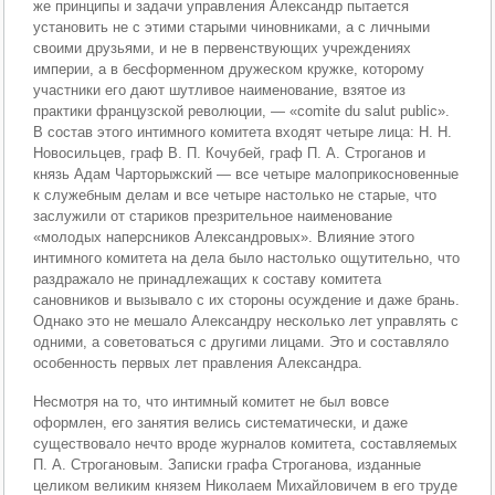
же принципы и задачи управления Александр пытается
установить не с этими старыми чиновниками, а с личными
своими друзьями, и не в первенствующих учреждениях
империи, а в бесформенном дружеском кружке, которому
участники его дают шутливое наименование, взятое из
практики французской революции, — «comite du salut public».
В состав этого интимного комитета входят четыре лица: Н. Н.
Новосильцев, граф В. П. Кочубей, граф П. А. Строганов и
князь Адам Чарторыжский — все четыре малоприкосновенные
к служебным делам и все четыре настолько не старые, что
заслужили от стариков презрительное наименование
«молодых наперсников Александровых». Влияние этого
интимного комитета на дела было настолько ощутительно, что
раздражало не принадлежащих к составу комитета
сановников и вызывало с их стороны осуждение и даже брань.
Однако это не мешало Александру несколько лет управлять с
одними, а советоваться с другими лицами. Это и составляло
особенность первых лет правления Александра.
Несмотря на то, что интимный комитет не был вовсе
оформлен, его занятия велись систематически, и даже
существовало нечто вроде журналов комитета, составляемых
П. А. Строгановым. Записки графа Строганова, изданные
целиком великим князем Николаем Михайловичем в его труде