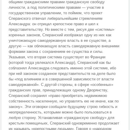
общими гражданскими правами гражданскую свободу
личности, а под политическими правами — участие в
государственном управлении, то поймем, что проект
Сперанского отвечал либеральнейшим стремлениям
Александра: он отрицал крепостное право и шел к
представительству. Но вместе с тем, рисуя две «системы»
коренных законов, Сперанский изображал одну из них как
уничтожающую самодержавную власть в ее существе, а
другую — как облекающую власть самодержавную внешними
формами закона с сохранением ее существа и силы.
Указывая, что вторая система существует во Франции
(которой тогда увлекался Александр), Сперанский как бы
соблазнял Александра следовать именно этой системе, ибо
при ней законом созданное представительств на деле было
бы «под влиянием и в совершенной зависимости от власти
самодержавной». С другой стороны, в сфере «особенных»
гражданских прав, принадлежащих одному Дворянству,
Сперанский сохранял «право приобретать недвижимою
собственность населенную, но управлять ею не иначе, как по
закону». Эти оговорки сообщали будущему строю гибкость и
неопределенность, которыми можно было пользоваться в
любую сторону. Устанавливая «гражданскую свободу» для
крестьян помещичьих, Сперанский одновременно продолжает
их называть «крепостными людьми». Говоря о «народном