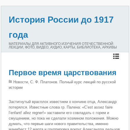
История России до 1917
года
МАТЕРИАЛЫ ДЛЯ АКТИВНОГО ИЗУЧЕНИЯ ОТЕЧЕСТВЕННОЙ:
ЛЕКЦИИ, ФОТО, ВИДЕО, АУДИО, КАРТЫ, БИБЛИОТЕКА, АРХИВЫ
Первое время царствования
Новости, С. Ф. Платонов. Полный курс лекций по русской
истории
Застигнутый врасплох известием о кончине отца, Александр
потерялся. Известные слова гр. Палена: «C’est assez faire
l’enfant! allez regner!» заставили его совладать с горем и
смущением, но пока не сделали хозяином положения. Можно
думать, что первые шаги нового правительства, именно
манифест 12 марта и группировка вокруг Александра дельцов