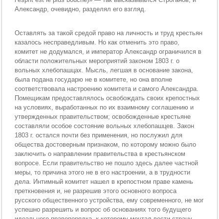
Александр, очевидно, разделял его взгляд.
Оставлять за такой средой право на личность и труд крестьян
казалось несправедливым. Но как отменить это право,
комитет не додумался, и император Александр ограничился в
области положительных мероприятий законом 1803 г. о
вольных хлебопашцах. Мысль, легшая в основание закона,
была подана государю не в комитете, но она вполне
соответствовала настроению комитета и самого Александра.
Помещикам предоставлялось освобождать своих крепостных
на условиях, выработанных по их взаимному соглашению и
утвержденных правительством; освобожденные крестьяне
составляли особое состояние вольных хлебопашцев. Закон
1803 г. остался почти без применения, но послужил для
общества достоверным признаком, по которому можно было
заключить о направлении правительства в крестьянском
вопросе. Если правительство не пошло здесь далее частной
меры, то причина этого не в его настроении, а в трудности
дела. Интимный комитет нашел в крепостном праве камень
преткновения и, не разрешив этого основного вопроса
русского общественного устройства, ему современного, не мог
успешно разрешить и вопрос об основаниях того будущего
идеального правопорядка, к которому мечтал вести страну.