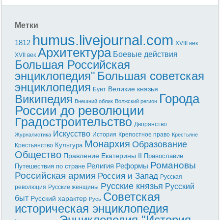
Метки
humus.livejournal.com
1812
XVIII век
Архитектура
Боевые действия
XVII век
Большая Российская
энциклопедия"
Большая советская
энциклопедия
Великие князья
Бунт
Города
Википедия
Внешний облик
Волжский регион
России до революции
Градостроительство
Дворянство
Искусство
История
Крепостное право
Журналистика
Крестьяне
Монархия
Образование
Культура
Крестьянство
Общество
Правление Екатерины II
Православие
Романовы
Реформы
Религия
Путешествия по стране
Российская армия
Россия и Запад
Русская
Русские князья
Русский
революция
Русские женщины
Советская
быт
Русский характер
Русь
историческая энциклопедия
Энциклопедия "История