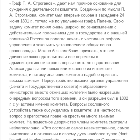
«Граф П. А. Строганов», дают нам прочное основание для
суждения о деятельности комитета. Созданный по мысли П.
А. Строганова, комитет был впервые собран в заседание 24
июня 1801 г., тотчас же по увольнении графа Палена. Свою
задачу комитет понял очень широко: по ознакомлении с
действительным положением дел в государстве и с внешней
политикой России он полагал начать с частичных реформ
управления и закончить установлением общих основ
правопорядка. Можно без колебания признать, что все
движение законодательства и все перемены в
административном строе в первые пять лет царствования
Александра вышли прямо или косвенно из интимного
комитета, и потому значение комитета надобно признать
весьма важным. Переустройство высших органов управления
(Сената и Государственного совета) и образование
министерств вместо отживших коллегий было назревшим
очередным вопросом того времени, и он разрешен был в 1802
г. с участием именно комитета. Вопросы сословного
устройства также обсуждались в комитете: и в частности,
вопрос о крепостном праве на крестьян много занимал
комитет. На поместное дворянство члены комитета смотрели
неблагосклонно. «Это сословие самое невежественное, самое
ничтожное и в отношении к своему духу наиболее тупое (dont
l’esprit est le plus bouche)» — так высказывался Строганов, и