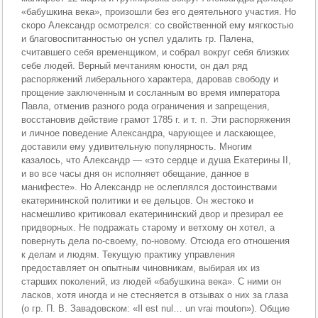
«бабушкина века», произошли без его деятельного участия. Но
скоро Александр осмотрелся: со свойственной ему мягкостью
и благовоспитанностью он успел удалить гр. Палена,
считавшего себя временщиком, и собрал вокруг себя близких
себе людей. Верный мечтаниям юности, он дал ряд
распоряжений либерального характера, даровав свободу и
прощение заключенным и сосланным во время императора
Павла, отменив разного рода ограничения и запрещения,
восстановив действие грамот 1785 г. и т. п. Эти распоряжения
и личное поведение Александра, чарующее и ласкающее,
доставили ему удивительную популярность. Многим
казалось, что Александр — «это сердце и душа Екатерины II,
и во все часы дня он исполняет обещание, данное в
манифесте». Но Александр не ослеплялся достоинствами
екатерининской политики и ее дельцов. Он жестоко и
насмешливо критиковал екатерининский двор и презирал ее
придворных. Не подражать старому и ветхому он хотел, а
повернуть дела по-своему, по-новому. Отсюда его отношения
к делам и людям. Текущую практику управления
предоставляет он опытным чиновникам, выбирая их из
старших поколений, из людей «бабушкина века». С ними он
ласков, хотя иногда и не стесняется в отзывах о них за глаза
(о гр. П. В. Завадовском: «Il est nul… un vrai mouton»). Общие