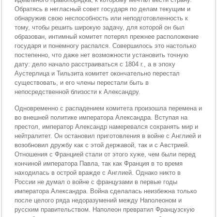
Обратясь в негласный совет государя по делам текущим и
обнаружив свою неспособность или неподготовленность к
тому, чтобы решить широкую задачу, для которой он был
образован, интимный комитет потерял прежнее расположение
государя и понемногу распался. Совершилось это настолько
постепенно, что даже нет возможности установить точную
дату: дело начало расстраиваться с 1804 г., а в эпоху
Аустерлица и Тильзита комитет окончательно перестал
существовать, и его члены перестали быть в
непосредственной близости к Александру.
Одновременно с распадением комитета произошла перемена и
во внешней политике императора Александра. Вступая на
престол, император Александр намеревался сохранять мир и
нейтралитет. Он остановил приготовления в войне с Англией и
возобновил дружбу как с этой державой, так и с Австрией.
Отношения с Францией стали от этого хуже, чем были перед
кончиной императора Павла, так как Франция в то время
находилась в острой вражде с Англией. Однако никто в
России не думал о войне с французами в первые годы
императора Александра. Война сделалась неизбежна только
после целого ряда недоразумений между Наполеоном и
русским правительством. Наполеон превратил Французскую