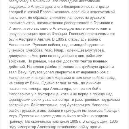
республику в монархию; его громадное честолюбие
раздражало Александра, а его бесцеремонность в делах
средней и южной Европы казалась опасной и недопустимой.
Наполеон, не обращая внимания на протесты русского
правительства, насильственно распоряжался в Германии и
Италии, и это заставило Александра постепенно готовить
новую коалицию против Франции. Главными союзниками его
были Австрия и Англия. В 1805 г. открылась война с
Наполеоном. Русские войска, под командой одного из
учеников Суворова, Мих. Илар. Голенищева-Кутузова,
двинулись в Австрию на соединение с австрийскими
войсками. Но раньше, чем они достигли театра военных
действий, Наполеон разбил и пленил австрийскую армию и
взял Вену. Кутузов успел увернуться от неравного боя с
Наполеоном и искусными маршами отвел свои войска назад,
на север от Вены. Однако вслед за тем, по личному
настоянию императора Александра, он принял бой с
Наполеоном у г. Аустерлица, хотя и не верил в победу над
французами своих усталых солдат и расстроенных неудачами
австрийцев. Действительно, под Аустерлицем Наполеон
разбил русских и австрийцев и принудил императора Франца к
миру. Русская же армия должна была отойти на родную
границу. Так окончилась кампания 1805 г. В следующем, 1806
году император Александр возобновил войну против