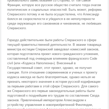
произвольного заимствования со стороны, от той самой
Франции, которую все русское общество считало тогда очагом
политических и социальных опасностей. Быть может, реформа
Сперанского потому и не была осуществлена, что Александр
боялся ее скороспелости и убедился в ее непопулярности
среди окружающих его сановников и чиновников, не любивших
Сперанского.
Гораздо действительнее были работы Сперанского в сфере
текущей правительственной деятельности. В звании товарища
министра юстиции Сперанский заведовал комиссией законов,
которая подготовляла проект нового гражданского уложения,
составленный под очевидным влиянием французского Code
civil (или «Кодекса Наполеона»). Внесенный в
Государственный совет, этот проект, однако, не получил
санкции. Хотя отношение современников и ученых к проекту
кодекса никогда не было благоприятным, однако нельзя не
признать некоторого значения в истории русской кодификации
за первыми работами в этой сфере Сперанского. Для самого
же Сперанского его первые законодательные работы были
подготовкой к позднейшим его трудам по составлению Свода
законов. Привлеченный императором Александром к
устройству управления в новоприобретенной Финляндии,