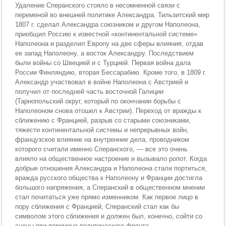
Удаление Сперанского стояло в несомненной связи с
переменой во внешней политике Александра. Тильзитский мир
1807 г. сделал Александра союзником и другом Наполеона,
приобщил Россию к известной «континентальной системе»
Наполеона и разделил Европу на две сферы влияния, отдав
ее запад Наполеону, а восток Александру. Последствием
были войны со Швецией и с Турцией. Первая война дала
России Финляндию, вторая Бессарабию. Кроме того, в 1809 г.
Александр участвовал в войне Наполеона с Австрией и
получил от последней часть восточной Галиции
(Тарнопольский округ, который по окончании борьбы с
Наполеоном снова отошел к Австрии). Переход от вражды к
сближению с Францией, разрыв со старыми союзниками,
тяжести континентальной системы и непрерывных войн,
французское влияние на внутренние дела, проводником
которого считали именно Сперанского, — все это очень
влияло на общественное настроение и вызывало ропот. Когда
добрые отношения Александра и Наполеона стали портиться,
вражда русского общества к Наполеону и Франции достигла
большого напряжения, а Сперанский в общественном мнении
стал почитаться уже прямо изменником. Как первое лицо в
пору сближения с Францией, Сперанский стал как бы
символом этого сближения и должен был, конечно, сойти со
сцены при перемене политического фронта.