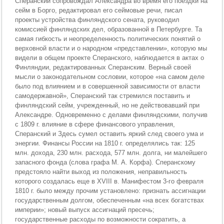
Сперанский сопровождал Александра во время его поездки на
сейм в Борго, редактировал его сеймовые речи, писал
проекты устройства финляндского сената, руководил
комиссией финляндских дел, образованной в Петербурге. Та
самая гибкость и неопределенность политических понятий о
верховной власти и о народном «представлении», которую мы
видели в общем проекте Сперанского, наблюдается в актах о
Финляндии, редактированных Сперанским. Верный своей
мысли о законодательном сословии, которое «на самом деле
было под влиянием и в совершенной зависимости от власти
самодержавной», Сперанский так стремился поставить и
финляндский сейм, учрежденный, но не действовавший при
Александре. Одновременно с делами финляндскими, получив
с 1809 г. влияние в сфере финансового управления,
Сперанский и Здесь сумел оставить яркий след своего ума и
энергии. Финансы России на 1810 г. определялись так: 125
млн. дохода, 230 млн. расхода, 577 млн. долга, ни малейшего
запасного фонда (слова графа М. А. Корфа). Сперанскому
предстояло найти выход из положения, неправильность
которого создалась еще в XVIII в. Манифестом 3-го февраля
1810 г. было между прочим установлено: признать ассигнации
государственным долгом, обеспеченным «на всех богатствах
империи»; новый выпуск ассигнаций пресечь;
государственные расходы по возможности сократить, а