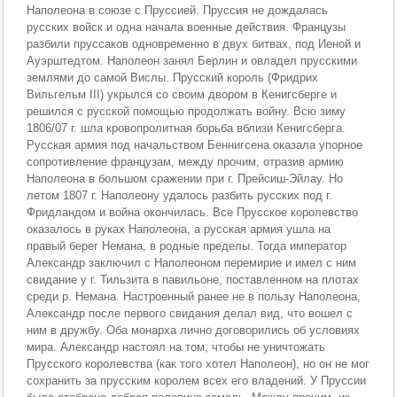
Наполеона в союзе с Пруссией. Пруссия не дождалась
русских войск и одна начала военные действия. Французы
разбили пруссаков одновременно в двух битвах, под Иеной и
Ауэрштедтом. Наполеон занял Берлин и овладел прусскими
землями до самой Вислы. Прусский король (Фридрих
Вильгельм III) укрылся со своим двором в Кенигсберге и
решился с русской помощью продолжать войну. Всю зиму
1806/07 г. шла кровопролитная борьба вблизи Кенигсберга.
Русская армия под начальством Беннигсена оказала упорное
сопротивление французам, между прочим, отразив армию
Наполеона в большом сражении при г. Прейсиш-Эйлау. Но
летом 1807 г. Наполеону удалось разбить русских под г.
Фридландом и война окончилась. Все Прусское королевство
оказалось в руках Наполеона, а русская армия ушла на
правый берег Немана, в родные пределы. Тогда император
Александр заключил с Наполеоном перемирие и имел с ним
свидание у г. Тильзита в павильоне, поставленном на плотах
среди р. Немана. Настроенный ранее не в пользу Наполеона,
Александр после первого свидания делал вид, что вошел с
ним в дружбу. Оба монарха лично договорились об условиях
мира. Александр настоял на том, чтобы не уничтожать
Прусского королевства (как того хотел Наполеон), но он не мог
сохранить за прусским королем всех его владений. У Пруссии