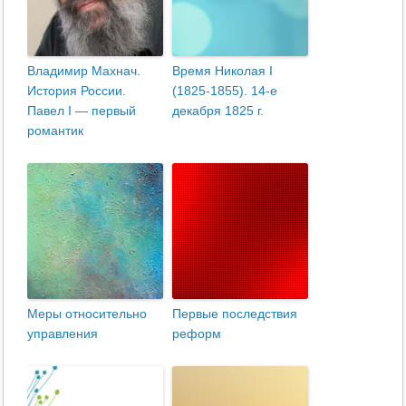
Владимир Махнач.
Время Николая I
История России.
(1825-1855). 14-е
Павел I — первый
декабря 1825 г.
романтик
Меры относительно
Первые последствия
управления
реформ