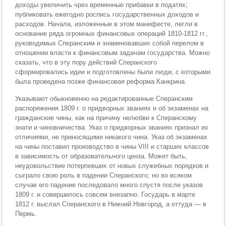
доходы увеличить чрез временные прибавки в податях;
публиковать ежегодно роспись государственных доходов и
расходов. Начала, изложенные в этом манифесте, легли в
основание ряда огромных финансовых операций 1810-1812 гг.,
руководимых Сперанским и знаменовавших собой перелом в
отношении власти к финансовым задачам государства. Можно
сказать, что в эту пору действий Сперанского
сформировались идеи и подготовлены были люди, с которыми
была проведена позже финансовая реформа Канкрина.
Указывают обыкновенно на редактированные Сперанским
распоряжения 1809 г. о придворных званиях и об экзаменах на
гражданские чины, как на причину нелюбви к Сперанскому
знати и чиновничества. Указ о придворных званиях признал их
отличиями, не приносящими никакого чина. Указ об экзаменах
на чины поставил производство в чины VIII и старших классов
в зависимость от образовательного ценза. Может быть,
неудовольствие потерпевших от новых служебных порядков и
сыграло свою роль в падении Сперанского; но во всяком
случае его падение последовало много спустя после указов
1809 г. и совершилось совсем внезапно. Государь в марте
1812 г. выслал Сперанского в Нижний Новгород, а оттуда — в
Пермь.