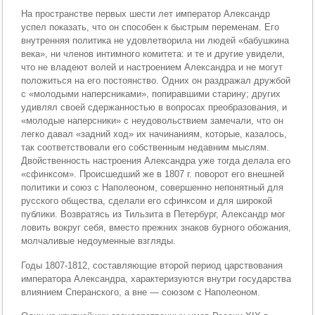
На пространстве первых шести лет император Александр
успел показать, что он способен к быстрым переменам. Его
внутренняя политика не удовлетворила ни людей «бабушкина
века», ни членов интимного комитета: и те и другие увидели,
что не владеют волей и настроением Александра и не могут
положиться на его постоянство. Одних он раздражал дружбой
с «молодыми наперсниками», попиравшими старину; других
удивлял своей сдержанностью в вопросах преобразования, и
«молодые наперсники» с неудовольствием замечали, что он
легко давал «задний ход» их начинаниям, которые, казалось,
так соответствовали его собственным недавним мыслям.
Двойственность настроения Александра уже тогда делала его
«сфинксом». Происшедший же в 1807 г. поворот его внешней
политики и союз с Наполеоном, совершенно непонятный для
русского общества, сделали его сфинксом и для широкой
публики. Возвратясь из Тильзита в Петербург, Александр мог
ловить вокруг себя, вместо прежних знаков бурного обожания,
молчаливые недоуменные взгляды.
Годы 1807-1812, составляющие второй период царствования
императора Александра, характеризуются внутри государства
влиянием Сперанского, а вне — союзом с Наполеоном.