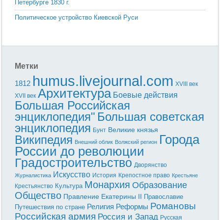
Петербурге 1830 г.
Политическое устройство Киевской Руси
Метки
humus.livejournal.com
1812
XVIII век
Архитектура
Боевые действия
XVII век
Большая Российская
энциклопедия"
Большая советская
энциклопедия
Великие князья
Бунт
Города
Википедия
Внешний облик
Волжский регион
России до революции
Градостроительство
Дворянство
Искусство
История
Крепостное право
Журналистика
Крестьяне
Монархия
Образование
Культура
Крестьянство
Общество
Правление Екатерины II
Православие
Романовы
Реформы
Религия
Путешествия по стране
Российская армия
Россия и Запад
Русская